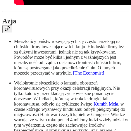
Azja
Mieszkańcy państw rozwijających się często narzekają na
chińskie firmy inwestujące w ich kraju. Hinduskie firmy też
są dużymi inwestorami, jednak nie są tak krytykowane.
Powodów może być kilka i jednym z ważniejszych jest
niezależność od rządu, co stanowi kontrast chińskich firm,
które są postrzegane jako przedłużenie Chin. O innych
możecie przeczytać w artykule.
[The Economist]
Wielokrotnie słyszeliście o łamaniu obostrzeń
koronawirusowych przy okazji celebracji religijnych. Nie
tylko katolicy przedkładają życie wieczne ponad życie
doczesne. W Indiach, które są w trakcie drugiej fali
koronawirusa, odbyło się cykliczne święto
Kumbh Mela
, w
czasie którego wyznawcy hinduizmu odbyli pielgrzymkę do
miejscowości Haridwar i zażyli kąpieli w Gangesie. Władze
szacują, że w tym roku ponad 4 miliony ludzi wzięły udział w
tym wydarzeniu, często nie zachowując środków
bezpieczeństwa. Koronawirusa wykryto już u prawie 2