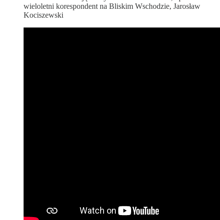
wieloletni korespondent na Bliskim Wschodzie, Jarosław
Kociszewski