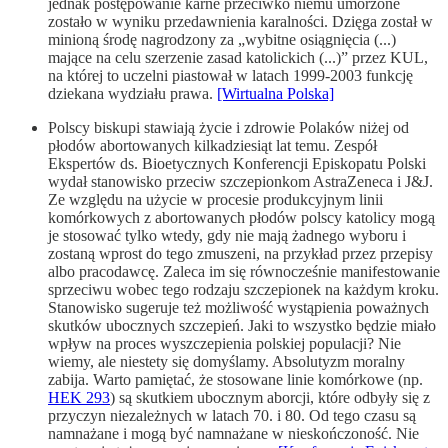
jednak postępowanie karne przeciwko niemu umorzone
zostało w wyniku przedawnienia karalności. Dzięga został w
minioną środę nagrodzony za „wybitne osiągnięcia (...)
mające na celu szerzenie zasad katolickich (...)” przez KUL,
na której to uczelni piastował w latach 1999-2003 funkcję
dziekana wydziału prawa.
[Wirtualna Polska]
Polscy biskupi stawiają życie i zdrowie Polaków niżej od
płodów abortowanych kilkadziesiąt lat temu. Zespół
Ekspertów ds. Bioetycznych Konferencji Episkopatu Polski
wydał stanowisko przeciw szczepionkom AstraZeneca i J&J.
Ze względu na użycie w procesie produkcyjnym linii
komórkowych z abortowanych płodów polscy katolicy mogą
je stosować tylko wtedy, gdy nie mają żadnego wyboru i
zostaną wprost do tego zmuszeni, na przykład przez przepisy
albo pracodawcę. Zaleca im się równocześnie manifestowanie
sprzeciwu wobec tego rodzaju szczepionek na każdym kroku.
Stanowisko sugeruje też możliwość wystąpienia poważnych
skutków ubocznych szczepień. Jaki to wszystko będzie miało
wpływ na proces wyszczepienia polskiej populacji? Nie
wiemy, ale niestety się domyślamy. Absolutyzm moralny
zabija. Warto pamiętać, że stosowane linie komórkowe (np.
HEK 293
) są skutkiem ubocznym aborcji, które odbyły się z
przyczyn niezależnych w latach 70. i 80. Od tego czasu są
namnażane i mogą być namnażane w nieskończoność. Nie