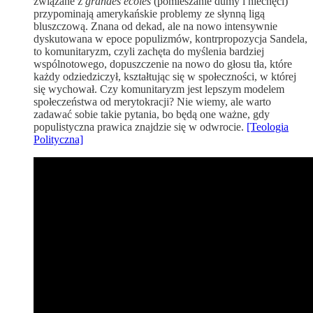
związane z
grandes écoles
(pomieszanie dumy i niechęci)
przypominają amerykańskie problemy ze słynną ligą
bluszczową. Znana od dekad, ale na nowo intensywnie
dyskutowana w epoce populizmów, kontrpropozycja Sandela,
to komunitaryzm, czyli zachęta do myślenia bardziej
wspólnotowego, dopuszczenie na nowo do głosu tła, które
każdy odziedziczył, kształtując się w społeczności, w której
się wychował. Czy komunitaryzm jest lepszym modelem
społeczeństwa od merytokracji? Nie wiemy, ale warto
zadawać sobie takie pytania, bo będą one ważne, gdy
populistyczna prawica znajdzie się w odwrocie.
[Teologia
Polityczna]