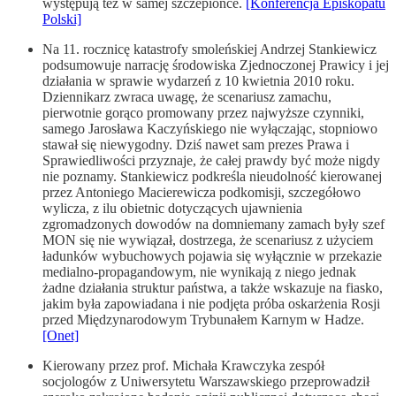
występują też w samej szczepionce.
[Konferencja Episkopatu
Polski]
Na 11. rocznicę katastrofy smoleńskiej Andrzej Stankiewicz
podsumowuje narrację środowiska Zjednoczonej Prawicy i jej
działania w sprawie wydarzeń z 10 kwietnia 2010 roku.
Dziennikarz zwraca uwagę, że scenariusz zamachu,
pierwotnie gorąco promowany przez najwyższe czynniki,
samego Jarosława Kaczyńskiego nie wyłączając, stopniowo
stawał się niewygodny. Dziś nawet sam prezes Prawa i
Sprawiedliwości przyznaje, że całej prawdy być może nigdy
nie poznamy. Stankiewicz podkreśla nieudolność kierowanej
przez Antoniego Macierewicza podkomisji, szczegółowo
wylicza, z ilu obietnic dotyczących ujawnienia
zgromadzonych dowodów na domniemany zamach były szef
MON się nie wywiązał, dostrzega, że scenariusz z użyciem
ładunków wybuchowych pojawia się wyłącznie w przekazie
medialno-propagandowym, nie wynikają z niego jednak
żadne działania struktur państwa, a także wskazuje na fiasko,
jakim była zapowiadana i nie podjęta próba oskarżenia Rosji
przed Międzynarodowym Trybunałem Karnym w Hadze.
[Onet]
Kierowany przez prof. Michała Krawczyka zespół
socjologów z Uniwersytetu Warszawskiego przeprowadził