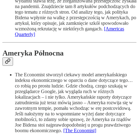
wydaniu stawia tezę, że zorganizowana przestępczość zyskała
na pandemii. Znajdziecie tam 8 artykułów podchodzących do
tego tematu z różnych stron. Od analizy tego, jak polityka
Bidena wpłynie na walkę z przestępczością w Amerykach, po
artykuł, który opisuje, jak zamknięcie szkół spowodowało
wzmożoną rekrutację w niektórych gangach.
[Americas
Quarterly]
Ameryka Północna
The Economist stworzył ciekawy model amerykańskiego
indeksu ekonomicznego w oparciu o dane dotyczące tego…
co robią po prostu ludzie. Gdzie chodzą, czego szukają w
przeglądarce Google, jak wygląda ruch w różnych
lokalizacjach – i nie tylko. Amerykańskie raporty dotyczące
zatrudnienia już teraz mówią jasno – Ameryka rozwija się w
zawrotnym tempie, pomału wchodząc w erę postcovidową.
Jeśli nałożymy na to wspomniane wyżej dane dotyczące
mobilności, to zdamy sobie sprawę, że Ameryka za rządów
Joe Bidena stoi najprawdopodobniej u progu prawdziwego
boomu ekonomicznego.
[The Economist]