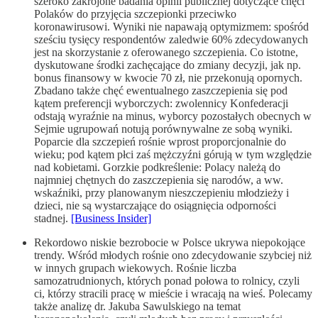
szeroko zakrojone badania opinii publicznej dotyczące chęci
Polaków do przyjęcia szczepionki przeciwko
koronawirusowi. Wyniki nie napawają optymizmem: spośród
sześciu tysięcy respondentów zaledwie 60% zdecydowanych
jest na skorzystanie z oferowanego szczepienia. Co istotne,
dyskutowane środki zachęcające do zmiany decyzji, jak np.
bonus finansowy w kwocie 70 zł, nie przekonują opornych.
Zbadano także chęć ewentualnego zaszczepienia się pod
kątem preferencji wyborczych: zwolennicy Konfederacji
odstają wyraźnie na minus, wyborcy pozostałych obecnych w
Sejmie ugrupowań notują porównywalne ze sobą wyniki.
Poparcie dla szczepień rośnie wprost proporcjonalnie do
wieku; pod kątem płci zaś mężczyźni górują w tym względzie
nad kobietami. Gorzkie podkreślenie: Polacy należą do
najmniej chętnych do zaszczepienia się narodów, a ww.
wskaźniki, przy planowanym nieszczepieniu młodzieży i
dzieci, nie są wystarczające do osiągnięcia odporności
stadnej.
[Business Insider]
Rekordowo niskie bezrobocie w Polsce ukrywa niepokojące
trendy. Wśród młodych rośnie ono zdecydowanie szybciej niż
w innych grupach wiekowych. Rośnie liczba
samozatrudnionych, których ponad połowa to rolnicy, czyli
ci, którzy stracili pracę w mieście i wracają na wieś. Polecamy
także analizę dr. Jakuba Sawulskiego na temat