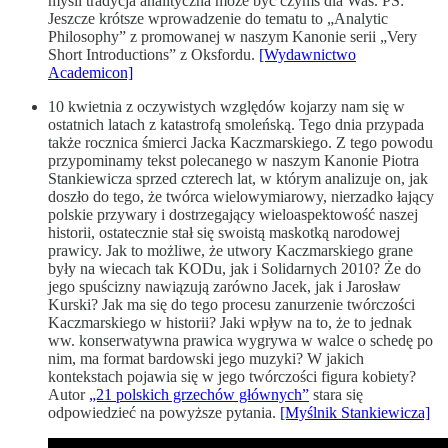
myśli tradycja analityczna może być czymś dla Was. PS:
Jeszcze krótsze wprowadzenie do tematu to „Analytic
Philosophy” z promowanej w naszym Kanonie serii „Very
Short Introductions” z Oksfordu.
[Wydawnictwo
Academicon]
10 kwietnia z oczywistych względów kojarzy nam się w
ostatnich latach z katastrofą smoleńską. Tego dnia przypada
także rocznica śmierci Jacka Kaczmarskiego. Z tego powodu
przypominamy tekst polecanego w naszym Kanonie Piotra
Stankiewicza sprzed czterech lat, w którym analizuje on, jak
doszło do tego, że twórca wielowymiarowy, nierzadko łający
polskie przywary i dostrzegający wieloaspektowość naszej
historii, ostatecznie stał się swoistą maskotką narodowej
prawicy. Jak to możliwe, że utwory Kaczmarskiego grane
były na wiecach tak KODu, jak i Solidarnych 2010? Że do
jego spuścizny nawiązują zarówno Jacek, jak i Jarosław
Kurski? Jak ma się do tego procesu zanurzenie twórczości
Kaczmarskiego w historii? Jaki wpływ na to, że to jednak
ww. konserwatywna prawica wygrywa w walce o schedę po
nim, ma format bardowski jego muzyki? W jakich
kontekstach pojawia się w jego twórczości figura kobiety?
Autor
„21 polskich grzechów głównych”
stara się
odpowiedzieć na powyższe pytania.
[Myślnik Stankiewicza]