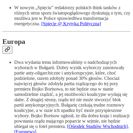
W nowym „Spięciu” redaktorzy polskich think tanków z
różnych stron sporu światopoglądowego dyskutują o tym, czy
możliwa jest w Polsce sprawiedliwa transformacja
energetyczna.
[Spięcie @ Krytyka Polityczna]
Europa
Dwa wydania temu informowaliśmy o nadchodzących
wyborach w Bułgarii. Dobry wynik wyborczy zanotowały
partie anty-oligarchiczne i antykorupcyjne, które, choć
podzielone, razem zdobyły ponad 30% głosów. Chociaż
najwięcej głosów zdobyła partia rządzącego do tej pory
premiera Bojko Borisowa, to nie będzie ona w stanie
samodzielnie rządzić, a jej możliwości koalicyjne wydają się
słabe. Z drugiej strony, rządu też nie może stworzyć blok
partii antykorupcyjnych. Bułgarię czekają trudne rozmowy
koalicyjne, a w razie ich upadku być może przyspieszone
wybory. Bojko Borisow ogłosił, że dla dobra kraju i realizacji
powstania rządu mającego poparcie w sejmie, nie będzie
ubiegał się o fotel premiera.
[Ośrodek Studiów Wschodnich]
,
[Euronews]