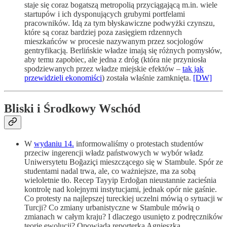
staje się coraz bogatszą metropolią przyciągającą m.in. wiele
startupów i ich dysponujących grubymi portfelami
pracowników. Idą za tym błyskawiczne podwyżki czynszu,
które są coraz bardziej poza zasięgiem rdzennych
mieszkańców w procesie nazywanym przez socjologów
gentryfikacją. Berlińskie władze imają się różnych pomysłów,
aby temu zapobiec, ale jedna z dróg (która nie przyniosła
spodziewanych przez władze miejskie efektów –
tak jak
przewidzieli ekonomiści
) została właśnie zamknięta.
[DW]
Bliski i Środkowy Wschód
W
wydaniu 14.
informowaliśmy o protestach studentów
przeciw ingerencji władz państwowych w wybór władz
Uniwersytetu Boğaziçi mieszczącego się w Stambule. Spór ze
studentami nadal trwa, ale, co ważniejsze, ma za sobą
wieloletnie tło. Recep Tayyip Erdoğan nieustannie zacieśnia
kontrolę nad kolejnymi instytucjami, jednak opór nie gaśnie.
Co protesty na najlepszej tureckiej uczelni mówią o sytuacji w
Turcji? Co zmiany urbanistyczne w Stambule mówią o
zmianach w całym kraju? I dlaczego usunięto z podręczników
teorię ewolucji? Opowiada reporterka Agnieszka