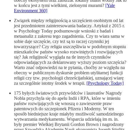
obecny ekosystem oraz zaburzać lokalny bilans wodny Jak to
w końcu jest z tymi wielkimi, zielonymi murami?
[Yale
Environment 360]
Związek między religijnością a szczęściem osobistym od lat
jest przedmiotem zainteresowania badaczy. Artykuł z 2015 r.
w Psychology Today podsumowuje wnioski z badań i
metaanaliz z zakresu tego zagadnienia. Czy to wiara sama w
sobie daje szczęście, czy też są to raczej czynniki jej
towarzyszące? Czy religia uszczęśliwia w podobnym stopniu
mieszkańców państw wysoko rozwiniętych i rozwijających
się? Jak religijność wygląda na tle innych czynników
odpowiadających za deklarowany wyższy poziom szczęścia?
Warto znać odpowiedzi na te pytania, choćby ze względu na
obecny w publicznym dyskursie problem utylitarnej funkcji
religii czy tzw. psychologii chrześcijańskiej, uznającej wiarę
za szczególnie istotny środek w terapii.
[Psychology Today]
175 byłych światowych przywódców i laureatów Nagrody
Nobla przychyla się do apelu Indii i RPA, które w imieniu
państw rozwijających się wnoszą o zawieszenie praw
patentowych do szczepionek Pfizera i Moderny. W ten
sposób biedniejsze kraje miałyby możliwość samodzielnego
wytwarzania medykamentu. Wsparcia udzielają im m. in.
były premier Wielkiej Brytanii Gordon Brown i nagrodzony
przez Szwedzką Akademię Nauk ekonomista Joseph Stiglitz.