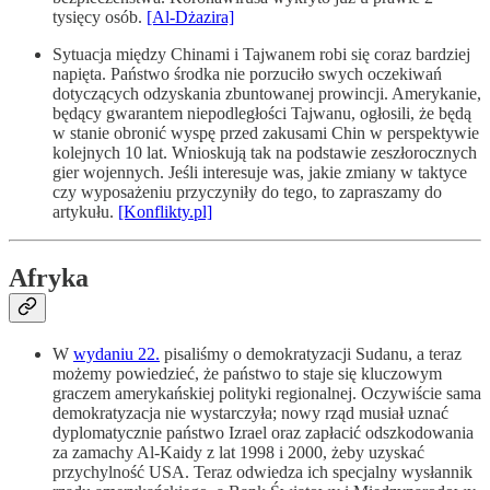
tysięcy osób.
[Al-Dżazira]
Sytuacja między Chinami i Tajwanem robi się coraz bardziej
napięta. Państwo środka nie porzuciło swych oczekiwań
dotyczących odzyskania zbuntowanej prowincji. Amerykanie,
będący gwarantem niepodległości Tajwanu, ogłosili, że będą
w stanie obronić wyspę przed zakusami Chin w perspektywie
kolejnych 10 lat. Wnioskują tak na podstawie zeszłorocznych
gier wojennych. Jeśli interesuje was, jakie zmiany w taktyce
czy wyposażeniu przyczyniły do tego, to zapraszamy do
artykułu.
[Konflikty.pl]
Afryka
W
wydaniu 22.
pisaliśmy o demokratyzacji Sudanu, a teraz
możemy powiedzieć, że państwo to staje się kluczowym
graczem amerykańskiej polityki regionalnej. Oczywiście sama
demokratyzacja nie wystarczyła; nowy rząd musiał uznać
dyplomatycznie państwo Izrael oraz zapłacić odszkodowania
za zamachy Al-Kaidy z lat 1998 i 2000, żeby uzyskać
przychylność USA. Teraz odwiedza ich specjalny wysłannik