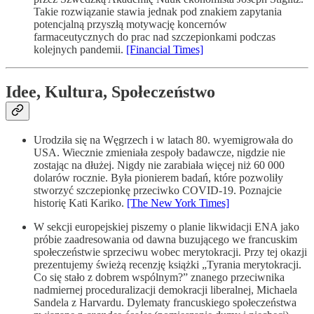
Takie rozwiązanie stawia jednak pod znakiem zapytania
potencjalną przyszłą motywację koncernów
farmaceutycznych do prac nad szczepionkami podczas
kolejnych pandemii.
[Financial Times]
Idee, Kultura, Społeczeństwo
Urodziła się na Węgrzech i w latach 80. wyemigrowała do
USA. Wiecznie zmieniała zespoły badawcze, nigdzie nie
zostając na dłużej. Nigdy nie zarabiała więcej niż 60 000
dolarów rocznie. Była pionierem badań, które pozwoliły
stworzyć szczepionkę przeciwko COVID-19. Poznajcie
historię Kati Kariko.
[The New York Times]
W sekcji europejskiej piszemy o planie likwidacji ENA jako
próbie zaadresowania od dawna buzującego we francuskim
społeczeństwie sprzeciwu wobec merytokracji. Przy tej okazji
prezentujemy świeżą recenzję książki „Tyrania merytokracji.
Co się stało z dobrem wspólnym?” znanego przeciwnika
nadmiernej proceduralizacji demokracji liberalnej, Michaela
Sandela z Harvardu. Dylematy francuskiego społeczeństwa