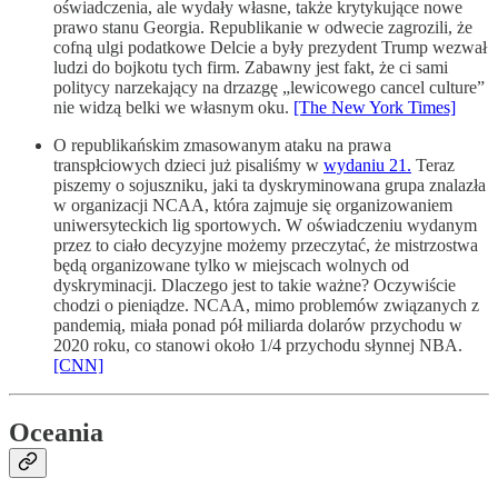
oświadczenia, ale wydały własne, także krytykujące nowe
prawo stanu Georgia. Republikanie w odwecie zagrozili, że
cofną ulgi podatkowe Delcie a były prezydent Trump wezwał
ludzi do bojkotu tych firm. Zabawny jest fakt, że ci sami
politycy narzekający na drzazgę „lewicowego cancel culture”
nie widzą belki we własnym oku.
[The New York Times]
O republikańskim zmasowanym ataku na prawa
transpłciowych dzieci już pisaliśmy w
wydaniu 21.
Teraz
piszemy o sojuszniku, jaki ta dyskryminowana grupa znalazła
w organizacji NCAA, która zajmuje się organizowaniem
uniwersyteckich lig sportowych. W oświadczeniu wydanym
przez to ciało decyzyjne możemy przeczytać, że mistrzostwa
będą organizowane tylko w miejscach wolnych od
dyskryminacji. Dlaczego jest to takie ważne? Oczywiście
chodzi o pieniądze. NCAA, mimo problemów związanych z
pandemią, miała ponad pół miliarda dolarów przychodu w
2020 roku, co stanowi około 1/4 przychodu słynnej NBA.
[CNN]
Oceania