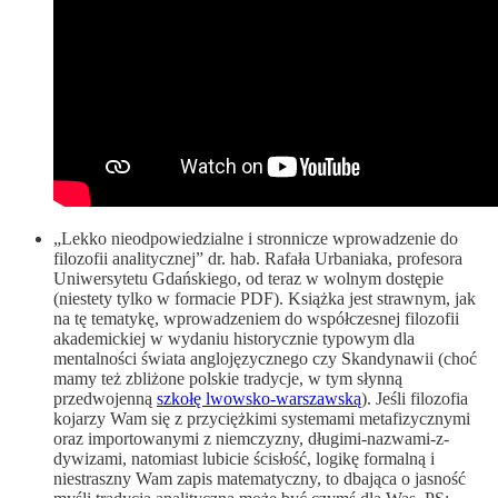
„Lekko nieodpowiedzialne i stronnicze wprowadzenie do
filozofii analitycznej” dr. hab. Rafała Urbaniaka, profesora
Uniwersytetu Gdańskiego, od teraz w wolnym dostępie
(niestety tylko w formacie PDF). Książka jest strawnym, jak
na tę tematykę, wprowadzeniem do współczesnej filozofii
akademickiej w wydaniu historycznie typowym dla
mentalności świata anglojęzycznego czy Skandynawii (choć
mamy też zbliżone polskie tradycje, w tym słynną
przedwojenną
szkołę lwowsko-warszawską
). Jeśli filozofia
kojarzy Wam się z przyciężkimi systemami metafizycznymi
oraz importowanymi z niemczyzny, długimi-nazwami-z-
dywizami, natomiast lubicie ścisłość, logikę formalną i
niestraszny Wam zapis matematyczny, to dbająca o jasność