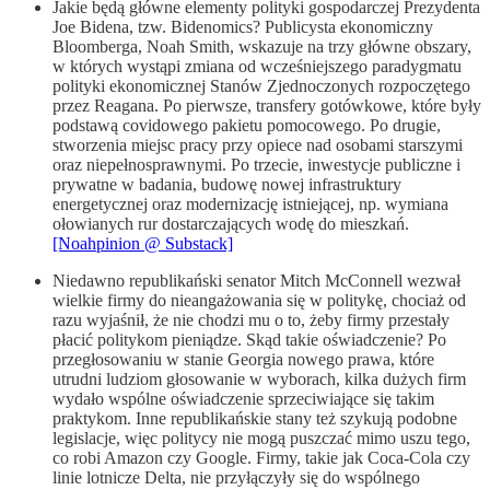
Jakie będą główne elementy polityki gospodarczej Prezydenta
Joe Bidena, tzw. Bidenomics? Publicysta ekonomiczny
Bloomberga, Noah Smith, wskazuje na trzy główne obszary,
w których wystąpi zmiana od wcześniejszego paradygmatu
polityki ekonomicznej Stanów Zjednoczonych rozpoczętego
przez Reagana. Po pierwsze, transfery gotówkowe, które były
podstawą covidowego pakietu pomocowego. Po drugie,
stworzenia miejsc pracy przy opiece nad osobami starszymi
oraz niepełnosprawnymi. Po trzecie, inwestycje publiczne i
prywatne w badania, budowę nowej infrastruktury
energetycznej oraz modernizację istniejącej, np. wymiana
ołowianych rur dostarczających wodę do mieszkań.
[Noahpinion @ Substack]
Niedawno republikański senator Mitch McConnell wezwał
wielkie firmy do nieangażowania się w politykę, chociaż od
razu wyjaśnił, że nie chodzi mu o to, żeby firmy przestały
płacić politykom pieniądze. Skąd takie oświadczenie? Po
przegłosowaniu w stanie Georgia nowego prawa, które
utrudni ludziom głosowanie w wyborach, kilka dużych firm
wydało wspólne oświadczenie sprzeciwiające się takim
praktykom. Inne republikańskie stany też szykują podobne
legislacje, więc politycy nie mogą puszczać mimo uszu tego,
co robi Amazon czy Google. Firmy, takie jak Coca-Cola czy
linie lotnicze Delta, nie przyłączyły się do wspólnego