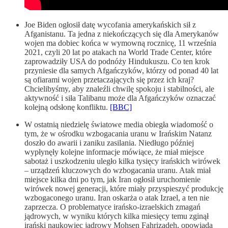
Joe Biden ogłosił datę wycofania amerykańskich sił z
Afganistanu. Ta jedna z niekończących się dla Amerykanów
wojen ma dobiec końca w wymowną rocznicę, 11 września
2021, czyli 20 lat po atakach na World Trade Center, które
zaprowadziły USA do podnóży Hindukuszu. Co ten krok
przyniesie dla samych Afgańczyków, którzy od ponad 40 lat
są ofiarami wojen przetaczających się przez ich kraj?
Chcielibyśmy, aby znaleźli chwilę spokoju i stabilności, ale
aktywność i siła Talibanu może dla Afgańczyków oznaczać
kolejną odsłonę konfliktu.
[BBC]
W ostatnią niedzielę światowe media obiegła wiadomość o
tym, że w ośrodku wzbogacania uranu w Irańskim Natanz
doszło do awarii i zaniku zasilania. Niedługo później
wypłynęły kolejne informacje mówiące, że miał miejsce
sabotaż i uszkodzeniu uległo kilka tysięcy irańskich wirówek
– urządzeń kluczowych do wzbogacania uranu. Atak miał
miejsce kilka dni po tym, jak Iran ogłosił uruchomienie
wirówek nowej generacji, które miały przyspieszyć produkcję
wzbogaconego uranu. Iran oskarża o atak Izrael, a ten nie
zaprzecza. O problematyce irańsko-izraelskich zmagań
jądrowych, w wyniku których kilka miesięcy temu zginął
irański naukowiec jądrowy Mohsen Fahrizadeh, opowiada