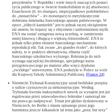
prezydentów V Republiki i wiele innych znaczących postaci
życia publicznego w świecie frankofońskim to jej absolwenci.
Enarchowie (fr.
les énarques
, nieprzypadkowe podobieństwo
do „monarchów” –
les monarques
) to merytokratycznie
dobierana śmietanka francuskiego aparatu państwowego. W
epoce „żółtych kamizelek” jest to jednak raczej obciążeniem
niż atutem, bo kojarzy się z elityzmem i uniformizmem myśli.
ENA ma zostać zastąpiona nową uczelnią, w zamierzeniu
mniej klasową i dbającą o większą różnorodność. ENA to
jednak tylko jeden element francuskiego mechanizmu
reprodukcji elit. Tak zwane „les grandes écoles”, do których
należy, to w praktyce alternatywna, elitarna część
francuskiego szkolnictwa wyższego. Rekrutacja do nich
wymaga najczęściej dwuletniego, specjalnego kursu
przygotowawczego po maturze albo wręcz dyplomu
„zwykłego” uniwersytetu. ENA posłużyła w Polsce za wzór
dla Krajowej Szkoły Administracji Publicznej.
[France 24]
Niemiecki Trybunał Konstytucyjny uznał berlińskie przepisy
o suficie czynszowym za niekonstytucyjne. Według
Trybunału kwestia maksymalnych stawek za wynajem jest już
regulowana przez ustawodawstwo federalne i samorząd nie
ma prawa go nadpisywać. Temat jest głośno dyskutowany w
Niemczech, bo Berlin z miasta opisanego przez jego
burmistrza jeszcze kilkanaście lat temu jako „poor, but sexy”