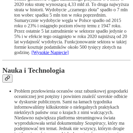
2020 roku stratę wynoszącą 4,33 mld zł. To druga najwyższa
strata w historii. Wydobycie „czarnego złota” spadło o 7 mln
ton wobec spadku 5 mln ton w roku poprzednim.
Sumarycznie wydobycie węgla w Polsce spadło od 2015
roku o 23% i osiągnęło poziom równy temu z 1947 roku.
Przez ostatnie 5 lat zatrudnienie w sektorze spadło jedynie o
5% i w efekcie tego osiągnięto w roku 2020 najniższą od 20
lat wydajność wydobycia. Funkcjonowanie sektora w takiej
formie kosztuje podatników około 500 tysięcy złotych na
godzinę.
[Wysokie Napięcie]
Nauka i Technologia
Problem przełowienia oceanów oraz rabunkowej gospodarki
oceanicznej jest potężny i powinien znaleźć szerokie odbicie
w dyskursie publicznym. Sami na łamach tygodnika
informowaliśmy kilkukrotnie o nielegalnych praktykach
niektórych państw oraz o krajach z nimi walczących.
Niedawno największa platforma streamingowa świata
wyprodukowała serial dokumentalny
Seaspiracy
, który ma
podejmować ten temat. Jednak nie wszyscy, którym drogie