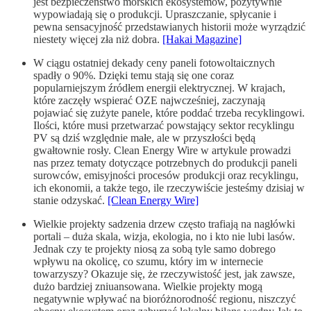
jest bezpieczeństwo morskich ekosystemów, pozytywnie
wypowiadają się o produkcji. Upraszczanie, spłycanie i
pewna sensacyjność przedstawianych historii może wyrządzić
niestety więcej zła niż dobra.
[Hakai Magazine]
W ciągu ostatniej dekady ceny paneli fotowoltaicznych
spadły o 90%. Dzięki temu stają się one coraz
popularniejszym źródłem energii elektrycznej. W krajach,
które zaczęły wspierać OZE najwcześniej, zaczynają
pojawiać się zużyte panele, które poddać trzeba recyklingowi.
Ilości, które musi przetwarzać powstający sektor recyklingu
PV są dziś względnie małe, ale w przyszłości będą
gwałtownie rosły. Clean Energy Wire w artykule prowadzi
nas przez tematy dotyczące potrzebnych do produkcji paneli
surowców, emisyjności procesów produkcji oraz recyklingu,
ich ekonomii, a także tego, ile rzeczywiście jesteśmy dzisiaj w
stanie odzyskać.
[Clean Energy Wire]
Wielkie projekty sadzenia drzew często trafiają na nagłówki
portali – duża skala, wizja, ekologia, no i kto nie lubi lasów.
Jednak czy te projekty niosą za sobą tyle samo dobrego
wpływu na okolicę, co szumu, który im w internecie
towarzyszy? Okazuje się, że rzeczywistość jest, jak zawsze,
dużo bardziej zniuansowana. Wielkie projekty mogą
negatywnie wpływać na bioróżnorodność regionu, niszczyć