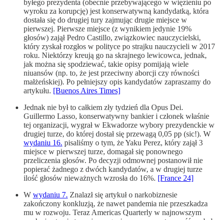
byłego prezydenta (obecnie przebywającego w więzieniu po
wyroku za korupcję) jest konserwatywną kandydatką, która
dostała się do drugiej tury zajmując drugie miejsce w
pierwszej. Pierwsze miejsce (z wynikiem jedynie 19%
głosów) zajął Pedro Castillo, związkowiec nauczycielski,
który zyskał rozgłos w polityce po strajku nauczycieli w 2017
roku. Niektórzy kreują go na skrajnego lewicowca, jednak,
jak można się spodziewać, takie opisy pomijają wiele
niuansów (np. to, że jest przeciwny aborcji czy równości
małżeńskiej). Po pełniejszy opis kandydatów zapraszamy do
artykułu.
[Buenos Aires Times]
Jednak nie był to całkiem zły tydzień dla Opus Dei.
Guillermo Lasso, konserwatywny bankier i członek właśnie
tej organizacji, wygrał w Ekwadorze wybory prezydenckie w
drugiej turze, do której dostał się przewagą 0,05 pp (sic!). W
wydaniu 16.
pisaliśmy o tym, że Yaku Perez, który zajął 3
miejsce w pierwszej turze, domagał się ponownego
przeliczenia głosów. Po decyzji odmownej postanowił nie
popierać żadnego z dwóch kandydatów, a w drugiej turze
ilość głosów nieważnych wzrosła do 16%.
[France 24]
W
wydaniu 7.
Znalazł się artykuł o narkobiznesie
zakończony konkluzją, że nawet pandemia nie przeszkadza
mu w rozwoju. Teraz Americas Quarterly w najnowszym