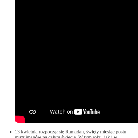
13 kwietnia rozpoczął się Ramadan, święty miesiąc postu
muzułmanów na całym świecie. W tym roku, jak i w