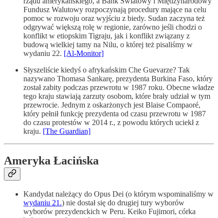
rządu amerykańskiego, a Bank Światowy i Międzynarodowy
Fundusz Walutowy rozpoczynają procedury mające na celu
pomoc w rozwoju oraz wyjściu z biedy. Sudan zaczyna też
odgrywać większą rolę w regionie, zarówno jeśli chodzi o
konflikt w etiopskim Tigraju, jak i konflikt związany z
budową wielkiej tamy na Nilu, o której też pisaliśmy w
wydaniu 22.
[Al-Monitor]
Słyszeliście kiedyś o afrykańskim Che Guevarze? Tak
nazywano Thomasa Sankarę, prezydenta Burkina Faso, który
został zabity podczas przewrotu w 1987 roku. Obecne władze
tego kraju stawiają zarzuty osobom, które brały udział w tym
przewrocie. Jednym z oskarżonych jest Blaise Compaoré,
który pełnił funkcję prezydenta od czasu przewrotu w 1987
do czasu protestów w 2014 r., z powodu których uciekł z
kraju.
[The Guardian]
Ameryka Łacińska
Kandydat należący do Opus Dei (o którym wspominaliśmy w
wydaniu 21.
) nie dostał się do drugiej tury wyborów
wyborów prezydenckich w Peru. Keiko Fujimori, córka