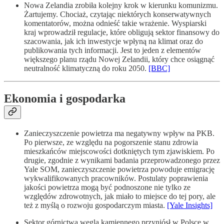
Nowa Zelandia zrobiła kolejny krok w kierunku komunizmu.
Żartujemy. Chociaż, czytając niektórych konserwatywnych
komentatorów, można odnieść takie wrażenie. Wyspiarski
kraj wprowadził regulacje, które obligują sektor finansowy do
szacowania, jak ich inwestycje wpłyną na klimat oraz do
publikowania tych informacji. Jest to jeden z elementów
większego planu rządu Nowej Zelandii, który chce osiągnąć
neutralność klimatyczną do roku 2050.
[BBC]
Ekonomia i gospodarka
Zanieczyszczenie powietrza ma negatywny wpływ na PKB.
Po pierwsze, ze względu na pogorszenie stanu zdrowia
mieszkańców miejscowości dotkniętych tym zjawiskiem. Po
drugie, zgodnie z wynikami badania przeprowadzonego przez
Yale SOM, zanieczyszczenie powietrza powoduje emigrację
wykwalifikowanych pracowników. Postulaty poprawienia
jakości powietrza mogą być podnoszone nie tylko ze
względów zdrowotnych, jak miało to miejsce do tej pory, ale
też z myślą o rozwoju gospodarczym miasta.
[Yale Insights]
Sektor górnictwa węgla kamiennego przyniósł w Polsce w