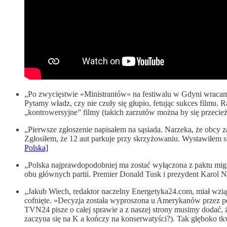
„Po zwycięstwie »Ministrantów« na festiwalu w Gdyni wracamy 
Pytamy władz, czy nie czuły się głupio, fetując sukces filmu. 
„kontrowersyjne” filmy (takich zarzutów można by się przec
„Pierwsze zgłoszenie napisałem na sąsiada. Narzeka, że obcy z
Zgłosiłem, że 12 aut parkuje przy skrzyżowaniu. Wystawiłem st
Polska]
„Polska najprawdopodobniej ma zostać wyłączona z paktu migrac
obu głównych partii. Premier Donald Tusk i prezydent Karol Na
„Jakub Wiech, redaktor naczelny Energetyka24.com, miał wzi
cofnięte. »Decyzja została wyproszona u Amerykanów przez pew
TVN24 pisze o całej sprawie a z naszej strony musimy dodać, 
zaczyna się na K a kończy na konserwatyści?). Tak głęboko 