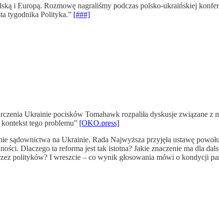
lską i Europą. Rozmowę nagraliśmy podczas polsko-ukraińskiej konfe
ta tygodnika Polityka.”
[###]
enia Ukrainie pocisków Tomahawk rozpaliła dyskusje związane z mili
y kontekst tego problemu”
[OKO.press]
ądownictwa na Ukrainie. Rada Najwyższa przyjęła ustawę powołującą
ości. Dlaczego ta reforma jest tak istotna? Jakie znaczenie ma dla 
przez polityków? I wreszcie – co wynik głosowania mówi o kondycji pa