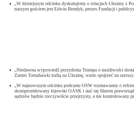
„W dzisiejszym odcinku dyskutujemy o relacjach Ukrainy z Po
naszym gościem jest Edwin Bendyk, prezes Fundacji i publicys
„Niedawna wypowiedź prezydenta Trumpa o możliwości dostarcz
Zanim Tomahawki trafią na Ukrainę, warto spojrzeć na szersz
„W najnowszym odcinku podcastu OSW rozmawiamy o reformie s
skompromitowany kijowski OASK i stać się filarem praworządn
sędziów będzie rzeczywiście przejrzysty, a nie kontrolowany 