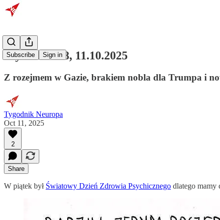
Wydanie 258, 11.10.2025
Subscribe
Sign in
Z rozejmem w Gazie, brakiem nobla dla Trumpa i n
Tygodnik Neuropa
Oct 11, 2025
2
Share
W piątek był
Światowy Dzień Zdrowia Psychicznego
dlatego mamy d