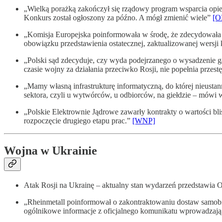
„Wielką porażką zakończył się rządowy program wsparcia opie
Konkurs został ogłoszony za późno. A mógł zmienić wiele”
[O
„Komisja Europejska poinformowała w środę, że zdecydowała 
obowiązku przedstawienia ostatecznej, zaktualizowanej wersji 
„Polski sąd zdecyduje, czy wyda podejrzanego o wysadzenie 
czasie wojny za działania przeciwko Rosji, nie popełnia przest
„Mamy własną infrastrukturę informatyczną, do której nieustan
sektora, czyli u wytwórców, u odbiorców, na giełdzie – mówi
„Polskie Elektrownie Jądrowe zawarły kontrakty o wartości bl
rozpoczęcie drugiego etapu prac.”
[WNP]
Wojna w Ukrainie
Atak Rosji na Ukrainę – aktualny stan wydarzeń przedstawia
„Rheinmetall poinformował o zakon­trak­to­wa­niu dostaw samo­
ogólnikowe informacje z oficjalnego komunikatu wprowadzają