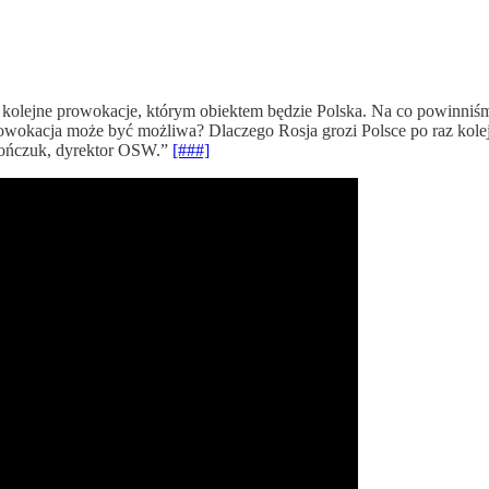
 kolejne prowokacje, którym obiektem będzie Polska. Na co powinniśm
okacja może być możliwa? Dlaczego Rosja grozi Polsce po raz kolejn
nończuk, dyrektor OSW.”
[###]