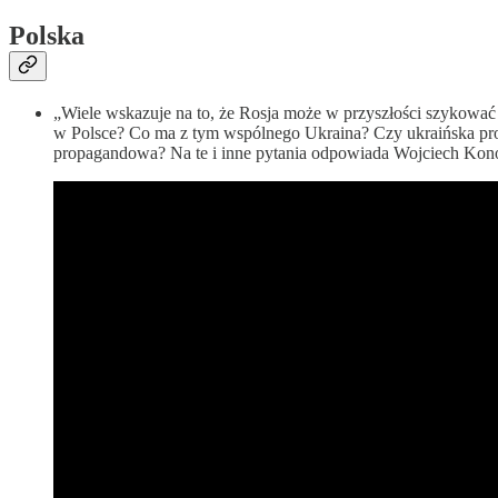
Polska
„Wiele wskazuje na to, że Rosja może w przyszłości szykować
w Polsce? Co ma z tym wspólnego Ukraina? Czy ukraińska prow
propagandowa? Na te i inne pytania odpowiada Wojciech Ko