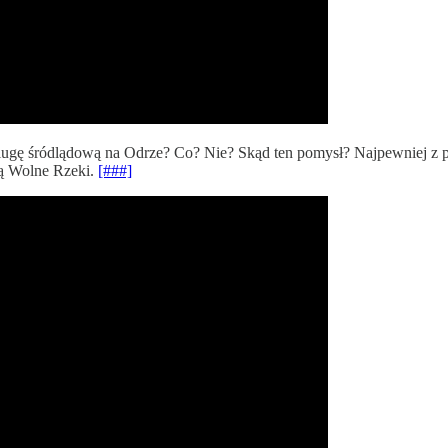
ę śródlądową na Odrze? Co? Nie? Skąd ten pomysł? Najpewniej z pows
ją Wolne Rzeki.
[###]