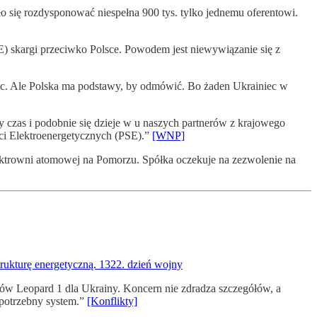
 się rozdysponować niespełna 900 tys. tylko jednemu oferentowi.
) skargi przeciwko Polsce. Powodem jest niewywiązanie się z
ec. Ale Polska ma podstawy, by odmówić. Bo żaden Ukrainiec w
y czas i podobnie się dzieje w u naszych partnerów z krajowego
ci Elektroenergetycznych (PSE).”
[WNP]
lektrowni atomowej na Pomorzu. Spółka oczekuje na zezwolenie na
trukturę energetyczną. 1322. dzień wojny
łgów Leopard 1 dla Ukrainy. Koncern nie zdradza szczegółów, a
potrzebny system.”
[Konflikty]