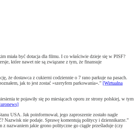
 miała być dotacja dla filmu. I co właściwie dzieje się w PISF?
rsje, które nawet nie są związane z tym, że finansuje
ję, że dostawca z cukierni codziennie o 7 rano parkuje na pasach.
 poznałem, jak to jest zostać »szeryfem parkowania«.”
[Wirtualna
sienia te pojawiły się po miesiącach oporu ze strony polskiej, w tym
Euronews]
tanu USA. Jak poinformował, jego zaproszenie zostało nagle
? Nazwisk nie podaje. Sprawę komentują politycy i dziennikarze.”
 z nazwaniem jakie grono polityczne go ciągle prześladuje (czy