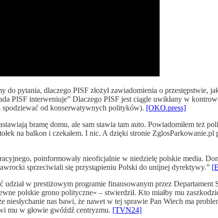
do pytania, dlaczego PISF złożył zawiadomienia o przestępstwie, jakim
Rada PISF interweniuje” Dlaczego PISF jest ciągle uwikłany w kontrowe
ież spodziewać od konserwatywnych polityków).
[OKO.press]
astawiają bramę domu, ale sam stawia tam auto. Powiadomiłem też polic
ołek na balkon i czekałem. I nic. A dzięki stronie ZglosParkowanie.pl
yjnego, poinformowały nieoficjalnie w niedzielę polskie media. Donie
wrocki sprzeciwiali się przystąpieniu Polski do unijnej dyrektywy.”
[
ąć udział w prestiżowym programie finansowanym przez Departament S
ne polskie grono polityczne« – stwierdził. Kto miałby mu zaszkodzić
że niesłychanie nas bawi, że nawet w tej sprawie Pan Wiech ma problem
tkwi mu w głowie gwóźdź centryzmu.
[TVN24]