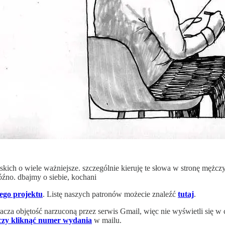
iskich o wiele ważniejsze. szczególnie kieruję te słowa w stronę mężcz
óźno. dbajmy o siebie, kochani
zego projektu
. Listę naszych patronów możecie znaleźć
tutaj
.
acza objętość narzuconą przez serwis Gmail, więc nie wyświetli się 
czy kliknąć numer wydania
w mailu.