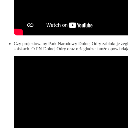
Czy projektowany Park Narodowy Dolnej Odry zablokuje żeglug
spiskach. O PN Dolnej Odry oraz o żegludze tamże opowiada