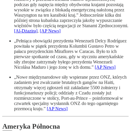
podczas gdy napięcia między obydwoma krajami pozostają
wysokie w związku z blokadą energetyczną nałożoną przez
Waszyngton na ten karaibski kraj.” Jednocześnie kilka dni
później strona kubańska zaprzeczyła jakoby wypuszczanie
więźniów było częścią negocjacji ze Stanami Zjednoczonymi.
[Al-Dżazira]
,
[AP News]
„Pełniąca obowiązki prezydenta Wenezueli Delcy Rodríguez
powitała w piątek prezydenta Kolumbii Gustavo Petro w
pałacu prezydenckim Miraflores w Caracas. Było to ich
pierwsze spotkanie od czasu, gdy w styczniu amerykańskie
siły zbrojne zatrzymały byłego prezydenta Wenezueli
Nicolása Maduro i jego żonę w ich domu.”
[AP News]
„Nowe międzynarodowe siły wspierane przez ONZ, których
zadaniem jest zwalczanie brutalnych gangów na Haiti,
otrzymały więcej zgłoszeń niż zakładane 5500 żołnierzy i
funkcjonariuszy policji; oddziały z Czadu zostały już
rozmieszczone w stolicy, Port-au-Prince – poinformował w
czwartek specjalny wysłannik ONZ do tego ogarniętego
przemocą kraju.”
[AP News]
Ameryka Północna