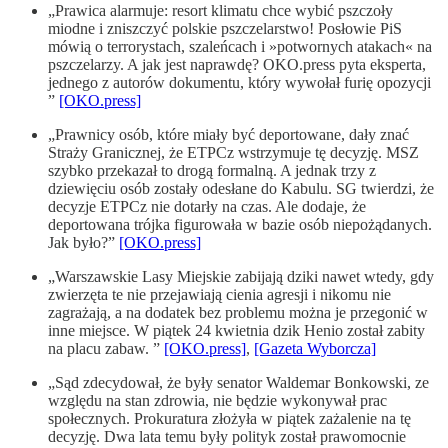
„Prawica alarmuje: resort klimatu chce wybić pszczoły
miodne i zniszczyć polskie pszczelarstwo! Posłowie PiS
mówią o terrorystach, szaleńcach i »potwornych atakach« na
pszczelarzy. A jak jest naprawdę? OKO.press pyta eksperta,
jednego z autorów dokumentu, który wywołał furię opozycji
”
[OKO.press]
„Prawnicy osób, które miały być deportowane, dały znać
Straży Granicznej, że ETPCz wstrzymuje tę decyzję. MSZ
szybko przekazał to drogą formalną. A jednak trzy z
dziewięciu osób zostały odesłane do Kabulu. SG twierdzi, że
decyzje ETPCz nie dotarły na czas. Ale dodaje, że
deportowana trójka figurowała w bazie osób niepożądanych.
Jak było?”
[OKO.press]
„Warszawskie Lasy Miejskie zabijają dziki nawet wtedy, gdy
zwierzęta te nie przejawiają cienia agresji i nikomu nie
zagrażają, a na dodatek bez problemu można je przegonić w
inne miejsce. W piątek 24 kwietnia dzik Henio został zabity
na placu zabaw. ”
[OKO.press]
,
[Gazeta Wyborcza]
„Sąd zdecydował, że były senator Waldemar Bonkowski, ze
względu na stan zdrowia, nie będzie wykonywał prac
społecznych. Prokuratura złożyła w piątek zażalenie na tę
decyzję. Dwa lata temu były polityk został prawomocnie