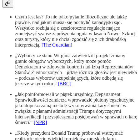
Czym jest las? To nie tylko pytanie filozoficzne ale także
prawne, nad jakim musiał się pochylić kanadyjski sąd.
Wszystko rozbija się o zeszłoroczne regulacje mające
zmniejszyć szansę zaprószenia ognia w lasach Nowej Szkocji
oraz turystę, który nie chciał zgodzić się z ich drakońską
interpretacją.
[The Guardian]
„Wyborcy ze stanu Wirginia zatwierdzili projekt zmiany
granic okręgów wyborczych, który może pomóc
Demokratom w zdobyciu kontroli nad Izbą Reprezentantów
Stanów Zjednoczonych – gdzie różnica głosów jest niewielka
– podczas wyborów uzupełniających, które odbędą się
jeszcze w tym roku.”
[BBC]
„Jak poinformowali w piątek urzędnicy, Departament
Sprawiedliwości zamierza wprowadzić plutony egzekucyjne
jako dopuszczalną metodę wykonywania kary śmierci w
związku z planami administracji Trumpa dotyczącymi
intensyfikacji i przyspieszenia postępowań w sprawach o karę
śmierci.”
[NPR]
„Kiedy prezydent Donald Trump próbował wstrzymać
realizację pięciu wielkich projektów morskich farm