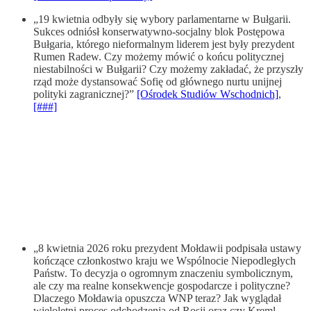
„19 kwietnia odbyły się wybory parlamentarne w Bułgarii.
Sukces odniósł konserwatywno-socjalny blok Postępowa
Bułgaria, którego nieformalnym liderem jest były prezydent
Rumen Radew. Czy możemy mówić o końcu politycznej
niestabilności w Bułgarii? Czy możemy zakładać, że przyszły
rząd może dystansować Sofię od głównego nurtu unijnej
polityki zagranicznej?”
[Ośrodek Studiów Wschodnich]
,
[###]
„8 kwietnia 2026 roku prezydent Mołdawii podpisała ustawy
kończące członkostwo kraju we Wspólnocie Niepodległych
Państw. To decyzja o ogromnym znaczeniu symbolicznym,
ale czy ma realne konsekwencje gospodarcze i polityczne?
Dlaczego Mołdawia opuszcza WNP teraz? Jak wyglądał
wieloletni proces odchodzenia od Rosji oraz czy Kreml