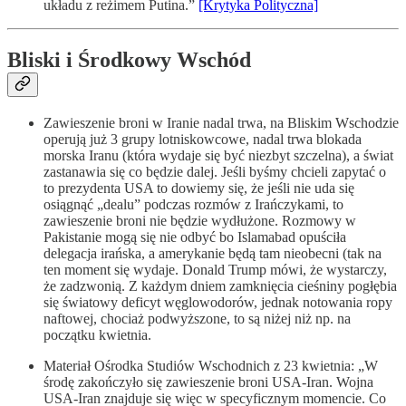
układu z reżimem Putina.”
[Krytyka Polityczna]
Bliski i Środkowy Wschód
Zawieszenie broni w Iranie nadal trwa, na Bliskim Wschodzie
operują już 3 grupy lotniskowcowe, nadal trwa blokada
morska Iranu (która wydaje się być niezbyt szczelna), a świat
zastanawia się co będzie dalej. Jeśli byśmy chcieli zapytać o
to prezydenta USA to dowiemy się, że jeśli nie uda się
osiągnąć „dealu” podczas rozmów z Irańczykami, to
zawieszenie broni nie będzie wydłużone. Rozmowy w
Pakistanie mogą się nie odbyć bo Islamabad opuściła
delegacja irańska, a amerykanie będą tam nieobecni (tak na
ten moment się wydaje. Donald Trump mówi, że wystarczy,
że zadzwonią. Z każdym dniem zamknięcia cieśniny pogłębia
się światowy deficyt węglowodorów, jednak notowania ropy
naftowej, chociaż podwyższone, to są niżej niż np. na
początku kwietnia.
Materiał Ośrodka Studiów Wschodnich z 23 kwietnia: „W
środę zakończyło się zawieszenie broni USA-Iran. Wojna
USA-Iran znajduje się więc w specyficznym momencie. Co