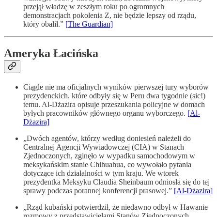
przejął władzę w zeszłym roku po ogromnych
demonstracjach pokolenia Z, nie będzie lepszy od rządu,
który obalił.”
[The Guardian]
Ameryka Łacińska
Ciągle nie ma oficjalnych wyników pierwszej tury wyborów
prezydenckich, które odbyły się w Peru dwa tygodnie (sic!)
temu. Al-Dżazira opisuje przeszukania policyjne w domach
byłych pracowników głównego organu wyborczego.
[Al-
Dżazira]
„Dwóch agentów, którzy według doniesień należeli do
Centralnej Agencji Wywiadowczej (CIA) w Stanach
Zjednoczonych, zginęło w wypadku samochodowym w
meksykańskim stanie Chihuahua, co wywołało pytania
dotyczące ich działalności w tym kraju. We wtorek
prezydentka Meksyku Claudia Sheinbaum odniosła się do tej
sprawy podczas porannej konferencji prasowej.”
[Al-Dżazira]
„Rząd kubański potwierdził, że niedawno odbył w Hawanie
rozmowy z przedstawicielami Stanów Zjednoczonych,