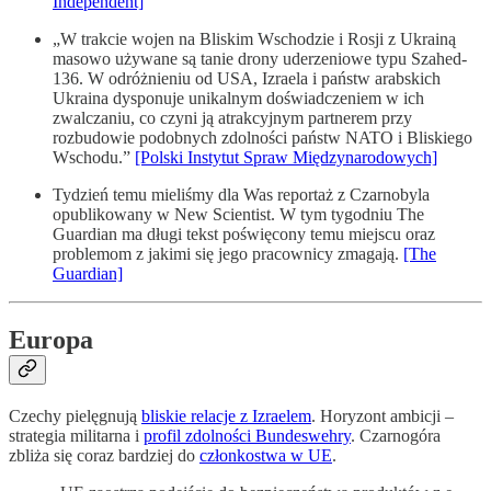
Independent]
„W trakcie wojen na Bliskim Wschodzie i Rosji z Ukrainą
masowo używane są tanie drony uderzeniowe typu Szahed-
136. W odróżnieniu od USA, Izraela i państw arabskich
Ukraina dysponuje unikalnym doświadczeniem w ich
zwalczaniu, co czyni ją atrakcyjnym partnerem przy
rozbudowie podobnych zdolności państw NATO i Bliskiego
Wschodu.”
[Polski Instytut Spraw Międzynarodowych]
Tydzień temu mieliśmy dla Was reportaż z Czarnobyla
opublikowany w New Scientist. W tym tygodniu The
Guardian ma długi tekst poświęcony temu miejscu oraz
problemom z jakimi się jego pracownicy zmagają.
[The
Guardian]
Europa
Czechy pielęgnują
bliskie relacje z Izraelem
. Horyzont ambicji –
strategia militarna i
profil zdolności Bundeswehry
. Czarnogóra
zbliża się coraz bardziej do
członkostwa w UE
.