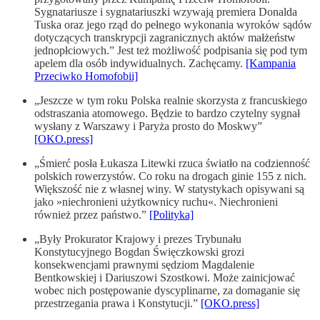
Sygnatariusze i sygnatariuszki wzywają premiera Donalda
Tuska oraz jego rząd do pełnego wykonania wyroków sądów
dotyczących transkrypcji zagranicznych aktów małżeństw
jednopłciowych.” Jest też możliwość podpisania się pod tym
apelem dla osób indywidualnych. Zachęcamy.
[Kampania
Przeciwko Homofobii]
„Jeszcze w tym roku Polska realnie skorzysta z francuskiego
odstraszania atomowego. Będzie to bardzo czytelny sygnał
wysłany z Warszawy i Paryża prosto do Moskwy”
[OKO.press]
„Śmierć posła Łukasza Litewki rzuca światło na codzienność
polskich rowerzystów. Co roku na drogach ginie 155 z nich.
Większość nie z własnej winy. W statystykach opisywani są
jako »niechronieni użytkownicy ruchu«. Niechronieni
również przez państwo.”
[Polityka]
„Były Prokurator Krajowy i prezes Trybunału
Konstytucyjnego Bogdan Święczkowski grozi
konsekwencjami prawnymi sędziom Magdalenie
Bentkowskiej i Dariuszowi Szostkowi. Może zainicjować
wobec nich postępowanie dyscyplinarne, za domaganie się
przestrzegania prawa i Konstytucji.”
[OKO.press]