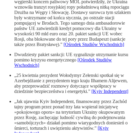
węgierski koncern paliwowy MOL potwierdziły, że Ukraina
wznowiła tranzyt rosyjskiej ropy południową nitką ropociągu
Drużba na Węgry i Słowację. Dostawy surowca tym szlakiem
były wstrzymane od końca stycznia, po ostrzale stacji
pompującej w Brodach. Tego samego dnia ambasadorowie
państw UE zatwierdzili kredyt pomocowy dla Ukrainy w
wysokości 90 mld euro oraz 20. pakiet sankcji UE wobec
Rosji, oba blokowane do tej pory przez Budapeszt (sankcje
także przez Bratysławę).”
[Ośrodek Studiów Wschodnich]
Dwudziesty pakiet sankcji: UE sygnalizuje utrzymanie kursu
pomimo kryzysu energetycznego
[Ośrodek Studiów
Wschodnich]
„25 kwietnia prezydent Wołodymyr Zełenski spotkał się w
Azerbejdżanie z prezydentem tego kraju Ilhamem Alijewem,
aby przeprowadzić rozmowy dotyczące współpracy w
dziedzinie bezpieczeństwa i energetyki.”
[Kyiv Independent]
„Jak ujawnia Kyiv Independent, finansowany przez Zachód
tajny program przez ponad trzy lata wspierał inicjatywę
»pokojowego oporu« na terytorium Ukrainy okupowanym
przez Rosję, zachęcając ludność cywilną do podejmowania
»samobójczych« działań pomimo wiarygodnych doniesień o
śmierci, torturach i uwięzieniu aktywistów.”
[Kyiv