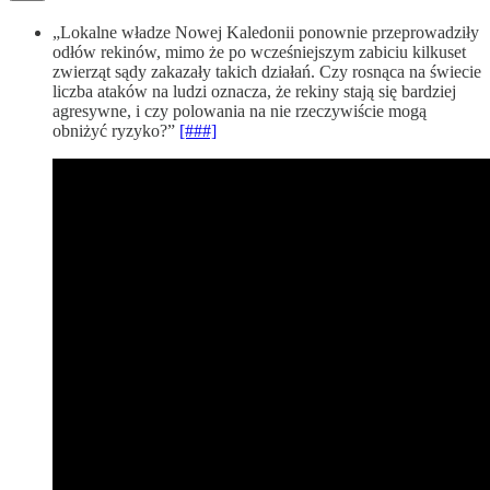
„Lokalne władze Nowej Kaledonii ponownie przeprowadziły
odłów rekinów, mimo że po wcześniejszym zabiciu kilkuset
zwierząt sądy zakazały takich działań. Czy rosnąca na świecie
liczba ataków na ludzi oznacza, że rekiny stają się bardziej
agresywne, i czy polowania na nie rzeczywiście mogą
obniżyć ryzyko?”
[###]