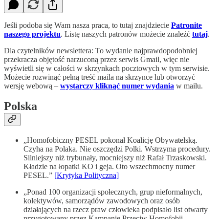
Jeśli podoba się Wam nasza praca, to tutaj znajdziecie
Patronite
naszego projektu
. Listę naszych patronów możecie znaleźć
tutaj
.
Dla czytelników newslettera: To wydanie najprawdopodobniej
przekracza objętość narzuconą przez serwis Gmail, więc nie
wyświetli się w całości w skrzynkach pocztowych w tym serwisie.
Możecie rozwinąć pełną treść maila na skrzynce lub otworzyć
wersję webową –
wystarczy kliknąć numer wydania
w mailu.
Polska
„Homofobiczny PESEL pokonał Koalicję Obywatelską.
Czyha na Polaka. Nie oszczędzi Polki. Wstrzyma procedury.
Silniejszy niż trybunały, mocniejszy niż Rafał Trzaskowski.
Kładzie na łopatki KO i geja. Oto wszechmocny numer
PESEL.”
[Krytyka Polityczna]
„Ponad 100 organizacji społecznych, grup nieformalnych,
kolektywów, samorządów zawodowych oraz osób
działających na rzecz praw człowieka podpisało list otwarty
przygotowany przez Kampanię Przeciw Homofobii.