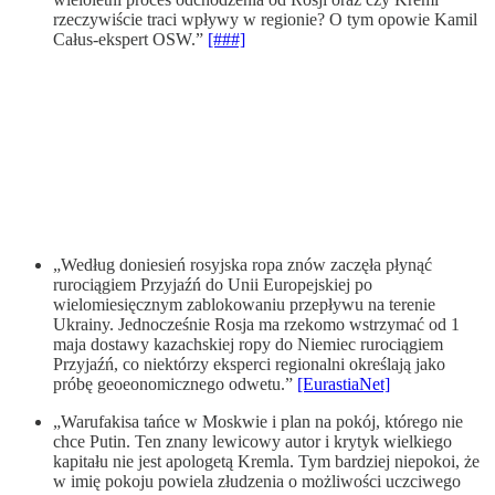
rzeczywiście traci wpływy w regionie? O tym opowie Kamil
Całus-ekspert OSW.”
[###]
„Według doniesień rosyjska ropa znów zaczęła płynąć
rurociągiem Przyjaźń do Unii Europejskiej po
wielomiesięcznym zablokowaniu przepływu na terenie
Ukrainy. Jednocześnie Rosja ma rzekomo wstrzymać od 1
maja dostawy kazachskiej ropy do Niemiec rurociągiem
Przyjaźń, co niektórzy eksperci regionalni określają jako
próbę geoeonomicznego odwetu.”
[EurastiaNet]
„Warufakisa tańce w Moskwie i plan na pokój, którego nie
chce Putin. Ten znany lewicowy autor i krytyk wielkiego
kapitału nie jest apologetą Kremla. Tym bardziej niepokoi, że
w imię pokoju powiela złudzenia o możliwości uczciwego