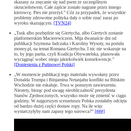
skazany za znęcanie się nad psem ze szczególnym
okrucieństwem. Całe zajście zostało nagrane przez innego
kierowcę. Pies nie przeżył.” Cóż za przypadek, że wszystkie
problemy zdrowotne polityka dały o sobie znać zaraz po
wyroku skazującym.
[TVN24]
„Tusk albo pozbędzie się Giertycha, albo Giertych zostanie
platformerskim Macierewiczem. Mija dwanaście dni od
publikacji Szymona Jadczaka i Karoliny Wysoty, na portalu
money.pl, na temat Romana Giertycha. I nic nie wskazuje na
to, by jego partia, czyli Koalicja Obywatelska, planowała
wyciągnąć wobec niego jakiekolwiek konsekwencje.”
[Doniesienia z Putinowej Polski]
„W momencie publikacji tego materiału wywołany przez
Donalda Trumpa i Binjamina Netanjahu konflikt na Bliskim
Wschodzie nie eskaluje. Trwa w ponurym zawieszeniu.
Niestety, biorąc pod uwagę nieobliczalność prezydenta
Stanów Zjednoczonych, wszystko może się zmienić w ciągu
godziny. W najgorszym scenariuszu Polska zostałaby odcięta
od bardzo dużej części dostaw ropy. Na ile więc
wystarczyłyby nam zapasy tego surowca?”
[###]