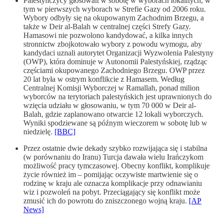
Palestyńczycy głosowali w sobotę w wyborach lokalnych, w
tym w pierwszych wyborach w Strefie Gazy od 2006 roku.
Wybory odbyły się na okupowanym Zachodnim Brzegu, a
także w Deir al-Balah w centralnej części Strefy Gazy.
Hamasowi nie pozwolono kandydować, a kilka innych
stronnictw zbojkotowało wybory z powodu wymogu, aby
kandydaci uznali autorytet Organizacji Wyzwolenia Palestyny
​​(OWP), która dominuje w Autonomii Palestyńskiej, rządząc
częściami okupowanego Zachodniego Brzegu. OWP przez
20 lat była w ostrym konflikcie z Hamasem. Według
Centralnej Komisji Wyborczej w Ramallah, ponad milion
wyborców na terytoriach palestyńskich jest uprawnionych do
wzięcia udziału w głosowaniu, w tym 70 000 w Deir al-
Balah, gdzie zaplanowano otwarcie 12 lokali wyborczych.
Wyniki spodziewane są późnym wieczorem w sobotę lub w
niedzielę.
[BBC]
Przez ostatnie dwie dekady szybko rozwijająca się i stabilna
(w porównaniu do Iranu) Turcja dawała wielu Irańczykom
możliwość pracy tymczasowej. Obecny konflikt, komplikuje
życie również im – pomijając oczywiste martwienie się o
rodzinę w kraju ale oznacza komplikacje przy odnawianiu
wiz i pozwoleń na pobyt. Przeciągający się konflikt może
zmusić ich do powrotu do zniszczonego wojną kraju.
[AP
News]