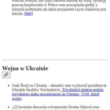
Podcast Polityki, nie tylko nakreśli historię tej firmy, sytuację
prawną kryptowalut w Polsce oraz powiązania giełdy z
różnymi politykami ale także przypomni czym właściwie jest
bitcoin.
[###]
Wojna w Ukrainie
Atak Rosji na Ukrainę – aktualny stan wydarzeń przedstawia
Ośrodek Studiów Wschodnich:
.Trzydzieści siedem godzin
rosyjskiego ataku powietrznego na Ukrainę. 1518. dzień
wojny
.
„22 kwietnia słowacka wicepremier Denisa Saková oraz