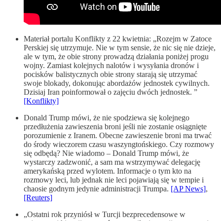
Materiał portalu Konflikty z 22 kwietnia: „Rozejm w Zatoce
Perskiej się utrzymuje. Nie w tym sensie, że nic się nie dzieje,
ale w tym, że obie strony prowadzą działania poniżej progu
wojny. Zamiast kolejnych nalotów i wysyłania dronów i
pocisków balistycznych obie strony starają się utrzymać
swoje blokady, dokonując abordażów jednostek cywilnych.
Dzisiaj Iran poinformował o zajęciu dwóch jednostek. ”
[Konflikty]
Donald Trump mówi, że nie spodziewa się kolejnego
przedłużenia zawieszenia broni jeśli nie zostanie osiągnięte
porozumienie z Iranem. Obecne zawieszenie broni ma trwać
do środy wieczorem czasu waszyngtońskiego. Czy rozmowy
się odbędą? Nie wiadomo – Donald Trump mówi, że
wystarczy zadzwonić, a sam ma wstrzymywać delegację
amerykańską przed wylotem. Informacje o tym kto na
rozmowy leci, lub jednak nie leci pojawiają się w tempie i
chaosie godnym jedynie administracji Trumpa.
[AP News]
,
[Reuters]
„Ostatni rok przyniósł w Turcji bezprecedensowe w