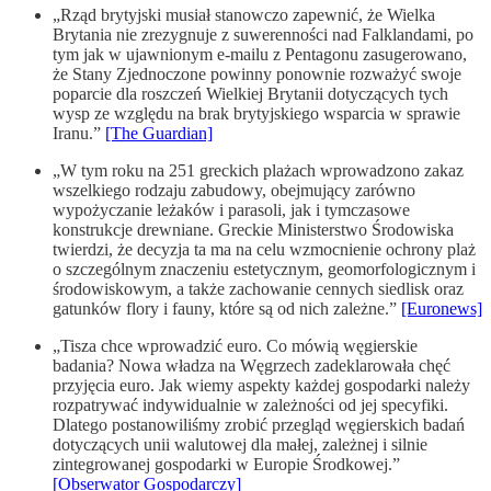
„Rząd brytyjski musiał stanowczo zapewnić, że Wielka
Brytania nie zrezygnuje z suwerenności nad Falklandami, po
tym jak w ujawnionym e-mailu z Pentagonu zasugerowano,
że Stany Zjednoczone powinny ponownie rozważyć swoje
poparcie dla roszczeń Wielkiej Brytanii dotyczących tych
wysp ze względu na brak brytyjskiego wsparcia w sprawie
Iranu.”
[The Guardian]
„W tym roku na 251 greckich plażach wprowadzono zakaz
wszelkiego rodzaju zabudowy, obejmujący zarówno
wypożyczanie leżaków i parasoli, jak i tymczasowe
konstrukcje drewniane. Greckie Ministerstwo Środowiska
twierdzi, że decyzja ta ma na celu wzmocnienie ochrony plaż
o szczególnym znaczeniu estetycznym, geomorfologicznym i
środowiskowym, a także zachowanie cennych siedlisk oraz
gatunków flory i fauny, które są od nich zależne.”
[Euronews]
„Tisza chce wprowadzić euro. Co mówią węgierskie
badania? Nowa władza na Węgrzech zadeklarowała chęć
przyjęcia euro. Jak wiemy aspekty każdej gospodarki należy
rozpatrywać indywidualnie w zależności od jej specyfiki.
Dlatego postanowiliśmy zrobić przegląd węgierskich badań
dotyczących unii walutowej dla małej, zależnej i silnie
zintegrowanej gospodarki w Europie Środkowej.”
[Obserwator Gospodarczy]