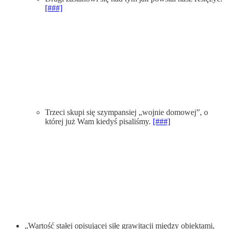
[###]
Trzeci skupi się szympansiej „wojnie domowej”, o
której już Wam kiedyś pisaliśmy.
[###]
„Wartość stałej opisującej siłę grawitacji między obiektami,