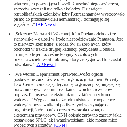
wiatrowych powstających wzdłuż wschodniego wybrzeża,
sprzeciw wyrażali nie tylko ekolodzy. Dziewięciu
republikańskich członków Izby Reprezentantów wystosowało
pismo do przedstawicieli administracji, domagając się
wyjaśnień.”
[AP News]
„Sekretarz Marynarki Wojennej John Phelan odchodzi ze
stanowiska – ogłosił w środę niespodziewanie Pentagon. Jest
to pierwszy szef jednej z rodzajów sił zbrojnych, który
odchodzi w trakcie drugiej kadencji prezydenta Donalda
Trumpa, ale jednocześnie kolejny z czołowych
przedstawicieli resortu obrony, który zrezygnował lub został
odwołany.”
[AP News]
„We wtorek Departament Sprawiedliwości ogłosił
postawienie zarzutów wobec organizacji Southern Poverty
Law Center, zarzucając tej znanej organizacji zajmującej się
prawami obywatelskimi oszukanie swoich darczyńców
poprzez finansowanie ekstremizmu, z którym rzekomo
walczyła.” Wygląda na to, że administracja Trumpa chce
walczyć z przeciwnikami politycznymi zaczynając od
organizacji, która bardzo często zwracała uwagę na
ekstremizm prawicowy. CNN opisuje zarówno zarzuty jakie
postawiono SPLC jak i wątpliwościami jakie można mieć
wobec tych zarzutów.
[CNN]