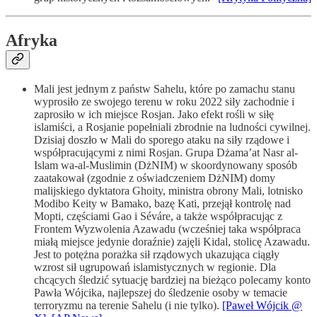
Afryka
Mali jest jednym z państw Sahelu, które po zamachu stanu
wyprosiło ze swojego terenu w roku 2022 siły zachodnie i
zaprosiło w ich miejsce Rosjan. Jako efekt rośli w siłę
islamiści, a Rosjanie popełniali zbrodnie na ludności cywilnej.
Dzisiaj doszło w Mali do sporego ataku na siły rządowe i
współpracującymi z nimi Rosjan. Grupa Dżama’at Nasr al-
Islam wa-al-Muslimin (DżNIM) w skoordynowany sposób
zaatakował (zgodnie z oświadczeniem DżNIM) domy
malijskiego dyktatora Ghoity, ministra obrony Mali, lotnisko
Modibo Keity w Bamako, bazę Kati, przejął kontrolę nad
Mopti, częściami Gao i Séváre, a także współpracując z
Frontem Wyzwolenia Azawadu (wcześniej taka współpraca
miałą miejsce jedynie doraźnie) zajęli Kidal, stolicę Azawadu.
Jest to potężna porażka sił rządowych ukazująca ciągły
wzrost sił ugrupowań islamistycznych w regionie. Dla
chcących śledzić sytuację bardziej na bieżąco polecamy konto
Pawła Wójcika, najlepszej do śledzenie osoby w temacie
terroryzmu na terenie Sahelu (i nie tylko).
[Paweł Wójcik @