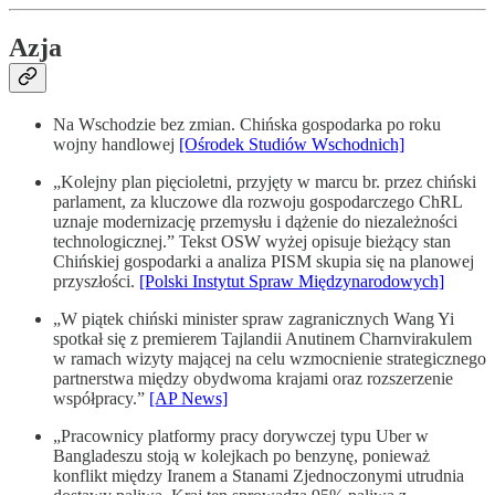
Azja
Na Wschodzie bez zmian. Chińska gospodarka po roku
wojny handlowej
[Ośrodek Studiów Wschodnich]
„Kolejny plan pięcioletni, przyjęty w marcu br. przez chiński
parlament, za kluczowe dla rozwoju gospodarczego ChRL
uznaje modernizację przemysłu i dążenie do niezależności
technologicznej.” Tekst OSW wyżej opisuje bieżący stan
Chińskiej gospodarki a analiza PISM skupia się na planowej
przyszłości.
[Polski Instytut Spraw Międzynarodowych]
„W piątek chiński minister spraw zagranicznych Wang Yi
spotkał się z premierem Tajlandii Anutinem Charnvirakulem
w ramach wizyty mającej na celu wzmocnienie strategicznego
partnerstwa między obydwoma krajami oraz rozszerzenie
współpracy.”
[AP News]
„Pracownicy platformy pracy dorywczej typu Uber w
Bangladeszu stoją w kolejkach po benzynę, ponieważ
konflikt między Iranem a Stanami Zjednoczonymi utrudnia