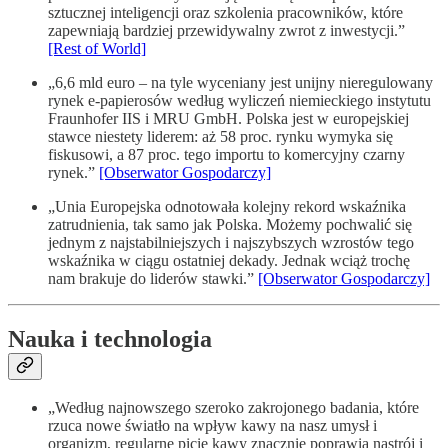
sztucznej inteligencji oraz szkolenia pracowników, które
zapewniają bardziej przewidywalny zwrot z inwestycji.”
[Rest of World]
„6,6 mld euro – na tyle wyceniany jest unijny nieregulowany
rynek e-papierosów według wyliczeń niemieckiego instytutu
Fraunhofer IIS i MRU GmbH. Polska jest w europejskiej
stawce niestety liderem: aż 58 proc. rynku wymyka się
fiskusowi, a 87 proc. tego importu to komercyjny czarny
rynek.”
[Obserwator Gospodarczy]
„Unia Europejska odnotowała kolejny rekord wskaźnika
zatrudnienia, tak samo jak Polska. Możemy pochwalić się
jednym z najstabilniejszych i najszybszych wzrostów tego
wskaźnika w ciągu ostatniej dekady. Jednak wciąż trochę
nam brakuje do liderów stawki.”
[Obserwator Gospodarczy]
Nauka i technologia
„Według najnowszego szeroko zakrojonego badania, które
rzuca nowe światło na wpływ kawy na nasz umysł i
organizm, regularne picie kawy znacznie poprawia nastrój i