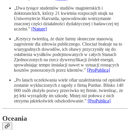
„Dwa tysiące studentów studiów magisterskich i
doktoranckich, którzy 21 kwietnia rozpoczęli strajk na
Uniwersytecie Harvarda, spowodowało wstrzymanie
znacznej części działalności dydaktycznej i badawczej tej
uczelni.”
[Nature]
„Krytycy twierdzą, że duże farmy słoneczne stanowią
zagrożenie dla zdrowia publicznego. Chociaż brakuje na to
wiarygodnych dowodów, ich obawy przyczyniły się do
osłabienia wysiłków podejmowanych w całych Stanach
Zjednoczonych na rzecz dywersyfikacji źródeł energii,
spowalniając tempo instalacji nawet w sytuacji rosnących
kosztów ponoszonych przez klientów.”
[ProPublica]
„Po latach oczekiwania wiele ofiar uzależnienia od opioidów
zostanie wykluczonych z ugody z firmą Purdue. Blisko 140
000 osób złożyło pozwy przeciwko tej firmie, twierdząc, że
jej leki wyrządziły im szkodę. Mniej niż połowa z nich
otrzyma jakiekolwiek odszkodowanie.”
[ProPublica]
Oceania