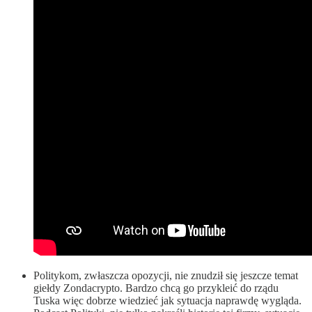
Politykom, zwłaszcza opozycji, nie znudził się jeszcze temat
giełdy Zondacrypto. Bardzo chcą go przykleić do rządu
Tuska więc dobrze wiedzieć jak sytuacja naprawdę wygląda.