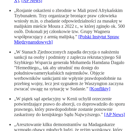
X]
,
[AP News]
„Rosjanie oskarżeni o zbrodnie w Mali przed Afrykańskim
Trybunałem. Trzy organizacje broniące praw człowieka
wniosły m.in. o zbadanie odpowiedzialności za masakrę w
malijskim mieście Moura z 2022 r., w której zginęło ok. 500
osób. Dokonali jej członkowie tzw. Grupy Wagnera
współpracujący z armią malijską.”
[Polski Instytut Spraw
Międzynarodowych]
„W Stanach Zjednoczonych zapadła decyzja o nałożeniu
sankcji na osoby i podmioty z zaplecza rekrutacyjnego Sił
Szybkiego Wsparcia generała Mohameda Hamdana Dagalo
”Hemedtiego„, tak aby utrudnić mu dostęp do
południowoamerykańskich najemników. Objęcie
werbowników sankcjami nie wpłynie prawdopodobnie na
przebieg wojny, lecz jest sygnałem że Waszyngton zaczyna
zwracać uwagę na sytuację w Sudanie.”
[Konflikty]
„W piątek sąd apelacyjny w Kenii uchylił orzeczenie
potwierdzające prawo do aborcji, co doprowadziło do sporu
prawnego, który prawdopodobnie zostanie ponownie
zaskarżony do kenijskiego Sądu Najwyższego.”
[AP News]
„Aresztowanie kilku demonstrantów na Madagaskarze
wzmogło obawy młodych ludzi, że reżim wojskowy, który