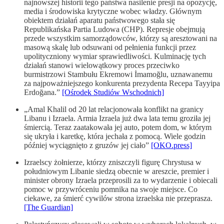
najnowszej historii tego państwa nasilenie presji na opozycję,
media i środowiska krytyczne wobec władzy. Głównym
obiektem działań aparatu państwowego stała się
Republikańska Partia Ludowa (CHP). Represje obejmują
przede wszystkim samorządowców, którzy są aresztowani na
masową skalę lub odsuwani od pełnienia funkcji przez
upolityczniony wymiar sprawiedliwości. Kulminację tych
działań stanowi wielowątkowy proces przeciwko
burmistrzowi Stambułu Ekremowi İmamoğlu, uznawanemu
za najpoważniejszego konkurenta prezydenta Recepa Tayyipa
Erdoğana.”
[Ośrodek Studiów Wschodnich]
„Amal Khalil od 20 lat relacjonowała konflikt na granicy
Libanu i Izraela. Armia Izraela już dwa lata temu groziła jej
śmiercią. Teraz zaatakowała jej auto, potem dom, w którym
się ukryła i karetkę, która jechała z pomocą. Wiele godzin
później wyciągnięto z gruzów jej ciało”
[OKO.press]
Izraelscy żołnierze, którzy zniszczyli figurę Chrystusa w
południowym Libanie siedzą obecnie w areszcie, premier i
minister obrony Izraela przeprosili za to wydarzenie i obiecali
pomoc w przywróceniu pomnika na swoje miejsce. Co
ciekawe, za śmierć cywilów strona izraelska nie przeprasza.
[The Guardian]