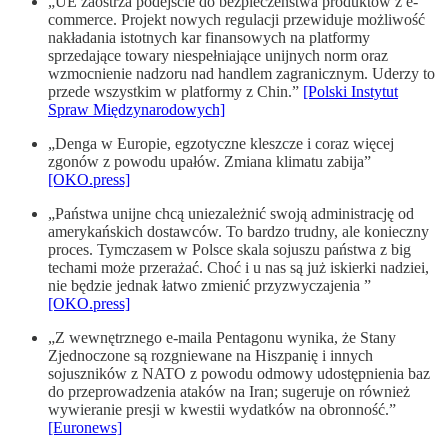
„UE zaostrza podejście do bezpieczeństwa produktów z e-
commerce. Projekt nowych regulacji przewiduje możliwość
nakładania istotnych kar finansowych na platformy
sprzedające towary niespełniające unijnych norm oraz
wzmocnienie nadzoru nad handlem zagranicznym. Uderzy to
przede wszystkim w platformy z Chin.”
[Polski Instytut
Spraw Międzynarodowych]
„Denga w Europie, egzotyczne kleszcze i coraz więcej
zgonów z powodu upałów. Zmiana klimatu zabija”
[OKO.press]
„Państwa unijne chcą uniezależnić swoją administrację od
amerykańskich dostawców. To bardzo trudny, ale konieczny
proces. Tymczasem w Polsce skala sojuszu państwa z big
techami może przerażać. Choć i u nas są już iskierki nadziei,
nie będzie jednak łatwo zmienić przyzwyczajenia ”
[OKO.press]
„Z wewnętrznego e-maila Pentagonu wynika, że Stany
Zjednoczone są rozgniewane na Hiszpanię i innych
sojuszników z NATO z powodu odmowy udostępnienia baz
do przeprowadzenia ataków na Iran; sugeruje on również
wywieranie presji w kwestii wydatków na obronność.”
[Euronews]