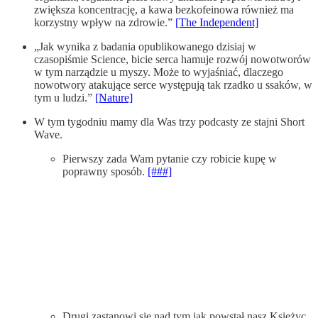
zwiększa koncentrację, a kawa bezkofeinowa również ma
korzystny wpływ na zdrowie.”
[The Independent]
„Jak wynika z badania opublikowanego dzisiaj w
czasopiśmie Science, bicie serca hamuje rozwój nowotworów
w tym narządzie u myszy. Może to wyjaśniać, dlaczego
nowotwory atakujące serce występują tak rzadko u ssaków, w
tym u ludzi.”
[Nature]
W tym tygodniu mamy dla Was trzy podcasty ze stajni Short
Wave.
Pierwszy zada Wam pytanie czy robicie kupę w
poprawny sposób.
[###]
Drugi zastanowi się nad tym jak powstał nasz Księżyc.