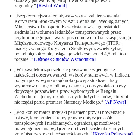
dostawy paliwa. Kraj ten sprowadza 95% paliwa z
zagranicy.”
[Rest of World]
„Bezpieczniejsza alternatywa – wzrost zainteresowania
Korytarzem Środkowym w Azji Centralnej. Według danych
Ministerstwa Transportu Kazachstanu w ciągu ostatnich
siedmiu lat wolumen ładunków transportowanych przez
terytorium tego państwa za pośrednictwem Transkaspijskiego
Międzynarodowego Korytarza Transportowego (TITR),
inaczej zwanego Korytarzem Środkowym, zwiększył się
ponad pięciokrotnie, osiągając wielkość ponad 4,5 mln ton
rocznie. ”
[Ośrodek Studiów Wschodnich]
„W czwartek rozpoczęło się głosowanie w jednych z
najczęściej obserwowanych wyborów stanowych w Indiach,
po tym jak w wyniku ogólnokrajowej aktualizacji listy
wyborców usunięto miliony nazwisk, co wywołało obawy
dotyczące pozbawienia praw wyborczych w Bengalu
Zachodnim – jednym z nielicznych dużych stanów, którymi
nie rządzi partia premiera Narendry Modiego.”
[AP News]
„Pod koniec marca indyjski parlament przyjął nowelizację
ustawy, która zmienia ramy prawne dotyczące osób
transpłciowych i niebinarnych, ograniczając możliwość
prawnego uznania wyłącznie do trzech ściśle określonych
grup historycznych i tożsamościowych.”
[Krytyka Polityczna]