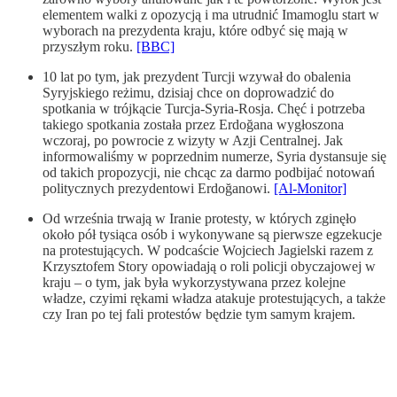
elementem walki z opozycją i ma utrudnić Imamoglu start w
wyborach na prezydenta kraju, które odbyć się mają w
przyszłym roku.
[BBC]
10 lat po tym, jak prezydent Turcji wzywał do obalenia
Syryjskiego reżimu, dzisiaj chce on doprowadzić do
spotkania w trójkącie Turcja-Syria-Rosja. Chęć i potrzeba
takiego spotkania została przez Erdoğana wygłoszona
wczoraj, po powrocie z wizyty w Azji Centralnej. Jak
informowaliśmy w poprzednim numerze, Syria dystansuje się
od takich propozycji, nie chcąc za darmo podbijać notowań
politycznych prezydentowi Erdoğanowi.
[Al-Monitor]
Od września trwają w Iranie protesty, w których zginęło
około pół tysiąca osób i wykonywane są pierwsze egzekucje
na protestujących. W podcaście Wojciech Jagielski razem z
Krzysztofem Story opowiadają o roli policji obyczajowej w
kraju – o tym, jak była wykorzystywana przez kolejne
władze, czyimi rękami władza atakuje protestujących, a także
czy Iran po tej fali protestów będzie tym samym krajem.