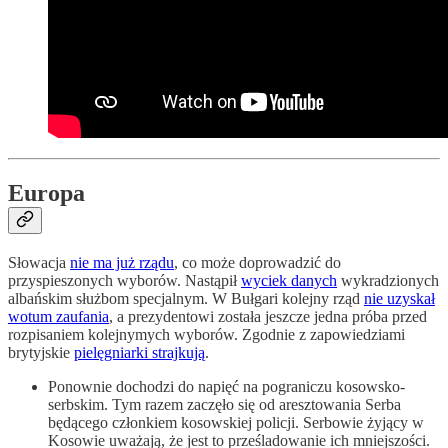
Europa
Słowacja
nie ma już rządu
, co może doprowadzić do
przyspieszonych wyborów. Nastąpił
wyciek danych
wykradzionych
albańskim służbom specjalnym. W Bułgari kolejny rząd
nie uzyskał
wotum zaufania
, a prezydentowi została jeszcze jedna próba przed
rozpisaniem kolejnymych wyborów. Zgodnie z zapowiedziami
brytyjskie
pielęgniarki strajkują
.
Ponownie dochodzi do napięć na pograniczu kosowsko-
serbskim. Tym razem zaczęło się od aresztowania Serba
będącego członkiem kosowskiej policji. Serbowie żyjący w
Kosowie uważają, że jest to prześladowanie ich mniejszości.