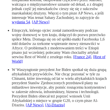
walcząca o międzynarodowe uznanie od dekad, a z drugiej
jednak część jej mieszkańców cieszy się się z sukcesów
marokańskiej drużyny. Więcej o tym pisze AP News, a jeśli
interesuje Was temat Sahary Zachodniej, to zajrzyjcie do
wydania 54
.
[AP News]
Etiopczyk, którego ojciec został zamordowany podczas
wojny domowej w tym kraju, dołączył do pozwu przeciwko
spółce Meta. Domaga się on od spółki-matki Facebooka 1,6
mld dolarów za rzekome wspieranie mowy nienawiści w
Afryce. O problemach z moderowaniem treści w Etiopii
pisano już wcześniej; polecamy Wam chociażby artykuł
serwisu Rest of World z zeszłego roku.
[France 24]
,
[Rest of
World]
W Waszyngtonie prezydent Joe Biden spotkał się duża grupą
afrykańskich przywódców. Nie chcąc pozostać w tyle za
Chinami, które inwestują od lat w wielu afrykańskich krajach
prezydent Stanów Zjednoczonych przedstawił plany na
miliardowe inwestycje, aby pomóc rosnącemu kontynentowi
w zakresie zdrowia, infrastruktury, biznesu i technologii.
Prezydent Biden obiecał też poprzeć wniosek Unii
Afrykańskiej o miejsce w grupie G20, o czym pisze Al-
Dżazira.
[AP News]
,
[Al-Dżazira]