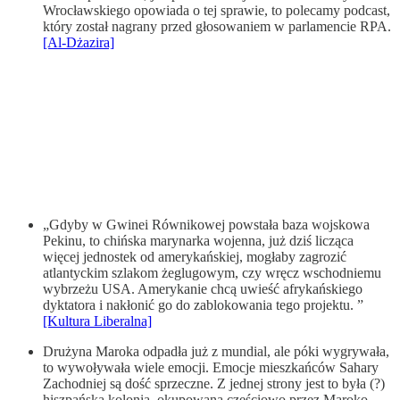
Wrocławskiego opowiada o tej sprawie, to polecamy podcast,
który został nagrany przed głosowaniem w parlamencie RPA.
[Al-Dżazira]
„Gdyby w Gwinei Równikowej powstała baza wojskowa
Pekinu, to chińska marynarka wojenna, już dziś licząca
więcej jednostek od amerykańskiej, mogłaby zagrozić
atlantyckim szlakom żeglugowym, czy wręcz wschodniemu
wybrzeżu USA. Amerykanie chcą uwieść afrykańskiego
dyktatora i nakłonić go do zablokowania tego projektu. ”
[Kultura Liberalna]
Drużyna Maroka odpadła już z mundial, ale póki wygrywała,
to wywoływała wiele emocji. Emocje mieszkańców Sahary
Zachodniej są dość sprzeczne. Z jednej strony jest to była (?)
hiszpańska kolonia, okupowana częściowo przez Maroko,