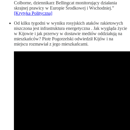
Colborne, dziennikarz Bellingcat monitorujący działania
skrajnej prawicy w Europie Środkowej i Wschodniej.”
[Krytyka Polityczna]
Od kilku tygodni w wyniku rosyjskich ataków rakietowych
niszczona jest infrastruktura energetyczna . Jak wygląda życie
w Kijowie i jak przerwy w dostawie mediów oddziałują na
mieszkańców? Piotr Pogorzelski odwiedził Kijów i na
miejscu rozmawiał z jego mieszkańcami.