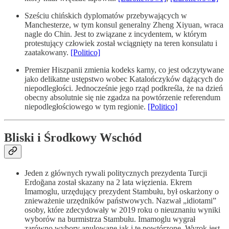
Sześciu chińskich dyplomatów przebywających w
Manchesterze, w tym konsul generalny Zheng Xiyuan, wraca
nagle do Chin. Jest to związane z incydentem, w którym
protestujący człowiek został wciągnięty na teren konsulatu i
zaatakowany.
[Politico]
Premier Hiszpanii zmienia kodeks karny, co jest odczytywane
jako delikatne ustępstwo wobec Katalończyków dążących do
niepodległości. Jednocześnie jego rząd podkreśla, że na dzień
obecny absolutnie się nie zgadza na powtórzenie referendum
niepodległościowego w tym regionie.
[Politico]
Bliski i Środkowy Wschód
Jeden z głównych rywali politycznych prezydenta Turcji
Erdoğana został skazany na 2 lata więzienia. Ekrem
Imamoglu, urzędujący prezydent Stambułu, był oskarżony o
znieważenie urzędników państwowych. Nazwał „idiotami”
osoby, które zdecydowały w 2019 roku o nieuznaniu wyniki
wyborów na burmistrza Stambułu. Imamoglu wygrał
zarówno wybory anulowane jak i te powtórzone. Wyrok jest