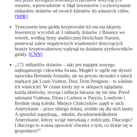
oszustw, wprowadzenie w błąd inwestorów i wykorzystanie
miliardów dolarów od swoich klientów do własnych celów.
[NPR]
Tymczasem inna giełda kryptowalut też ma ma kłopoty.
Inwestorzy wycofali aż 3 miliardy dolarów z Binance we
wtorek, według firmy analitycznej blockchain Nansen,
ponieważ zalew negatywnych wiadomości dotyczących
branży kryptowalutowej wpłynął na działania użytkowników
giełdy.
[CNN]
„171 miliardów dolarów – taki jest majątek nowego
najbogatszego człowieka świata. Mogłeś w ogóle nie słyszeć
nazwiska Bernarda Arnaulta, ale na pewno słyszałeś o takich
markach jak Louis Vuitton, Dior, Dom Perignon – to właśnie
ich właściciel. W czasie kiedy my w sklepach oglądamy
każdą złotówkę, recesja i inflacja luksusu się nie ima. Przed
salonami Vuittona, Diora i Cartiera w Paryżu, Londynie i
Berlinie stoją kolejki. Miejsce Chińczyków zajęli w nich
Amerykanie – przez silnego dolara, zrobiło się dla nich taniej.
A sprzedaż napędzają... młodzi, dwudziestokilkuletni
Amerykanie, którzy wciąż mieszkają z rodzicami. Dlaczego?
I dlaczego to ważna opowieść również o tym, co dzieje się w
gospodarce?”