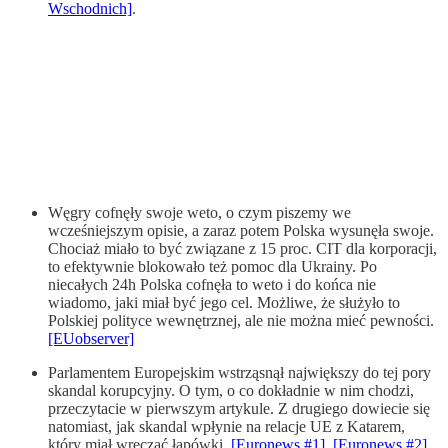
Wschodnich]
.
Węgry cofnęły swoje weto, o czym piszemy we
wcześniejszym opisie, a zaraz potem Polska wysunęła swoje.
Chociaż miało to być związane z 15 proc. CIT dla korporacji,
to efektywnie blokowało też pomoc dla Ukrainy. Po
niecałych 24h Polska cofnęła to weto i do końca nie
wiadomo, jaki miał być jego cel. Możliwe, że służyło to
Polskiej polityce wewnętrznej, ale nie można mieć pewności.
[EUobserver]
Parlamentem Europejskim wstrząsnął największy do tej pory
skandal korupcyjny. O tym, o co dokładnie w nim chodzi,
przeczytacie w pierwszym artykule. Z drugiego dowiecie się
natomiast, jak skandal wpłynie na relacje UE z Katarem,
który miał wręczać łapówki.
[Euronews #1]
,
[Euronews #2]