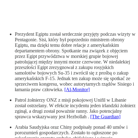
Prezydent Egiptu został serdecznie przyjęty podczas wizyty w
Pentagonie. Sisi, który był poprzednio ministrem obrony
Egiptu, ma dzięki temu dobre relacje z amerykańskim
departamentem obrony. Spotkanie ma związek z objęciem
przez Egipt przywództwa w morskiej grupie bojowej
patrolującej między innymi morze czerwone. W niedalekiej
przeszłości Egipt zrezygnował z zakupu rosyjskich
samolotów bojowych Su-35 i zwrócił się z prośbą o zakup
amerykańskich F-15. Jednak ten zakup może się spotkać ze
sprzeciwem kongresu, wobec autorytarnych rządów Sisiego i
łamania praw człowieka.
[Al-Monitor]
Patrol żołnierzy ONZ z misji pokojowej Unifil w Libanie
został ostrzelany. W efekcie incydentu jeden irlandzki żołnierz
zginął, a drugi został poważnie ranny. Jako potencjalny
sprawca wskazywany jest Hezbollah .
[The Guardian]
Arabia Saudyjska oraz Chiny podpisały ponad 40 umów i
porozumień gospodarczych. Zostało to ogłoszone po