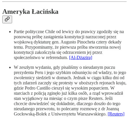
Ameryka Łacińska
Partie polityczne Chile od lewicy do prawicy zgodziły się na
ponowną próbę zastąpienia konstytucji narzuconej przez
wojskową dyktaturę gen. Augusto Pinocheta cztery dekady
temu. Przypominamy, że pierwsza próba stworzenia nowej
konstytucji zakończyła się odrzuceniem jej przez
społeczeństwo w referendum.
[Al-Dżazira]
W zeszłym wydaniu, gdy pisaliśmy o nieudanym puczu
prezydenta Peru i jego szybkim odsunięciu od władzy, to jego
zwolennicy siedzieli w domach. Jednak w ciągu kilku dni od
tych zdarzeń zaczęły się protesty w uboższych rejonach kraju,
gdzie Pedro Castillo cieszył się wysokim poparciem. W
starciach z policją zginęło już kilka osób, a rząd wprowadził
stan wyjątkowy na miesiąc o czym pisze Reuters. Jeśli
chcecie dowiedzieć się dokładnie, dlaczego doszło do tego
nieudanego przewrotu, to polecamy rozmowę z dr Joanną
Gocłowską-Bolek z Uniwersytetu Warszawskiego.
[Reuters]