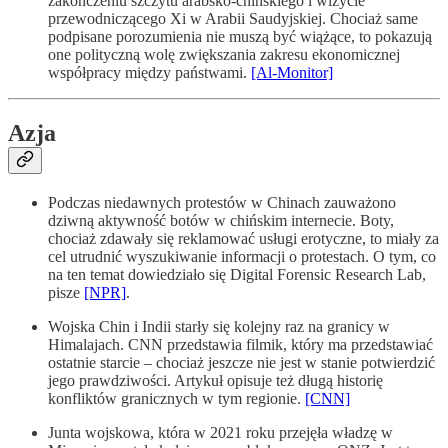
zakończeniu szczytu arabsko-chińskiego i wizycie
przewodniczącego Xi w Arabii Saudyjskiej. Chociaż same
podpisane porozumienia nie muszą być wiążące, to pokazują
one polityczną wolę zwiększania zakresu ekonomicznej
współpracy między państwami.
[Al-Monitor]
Azja
Podczas niedawnych protestów w Chinach zauważono
dziwną aktywność botów w chińskim internecie. Boty,
chociaż zdawały się reklamować usługi erotyczne, to miały za
cel utrudnić wyszukiwanie informacji o protestach. O tym, co
na ten temat dowiedziało się Digital Forensic Research Lab,
pisze
[NPR]
.
Wojska Chin i Indii starły się kolejny raz na granicy w
Himalajach. CNN przedstawia filmik, który ma przedstawiać
ostatnie starcie – chociaż jeszcze nie jest w stanie potwierdzić
jego prawdziwości. Artykuł opisuje też długą historię
konfliktów granicznych w tym regionie.
[CNN]
Junta wojskowa, która w 2021 roku przejęła władzę w