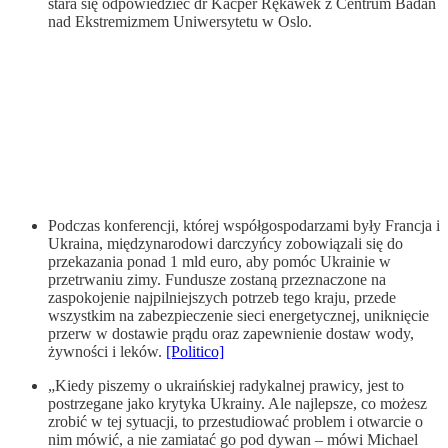
stara się odpowiedzieć dr Kacper Rękawek z Centrum Badań
nad Ekstremizmem Uniwersytetu w Oslo.
Podczas konferencji, której współgospodarzami były Francja i
Ukraina, międzynarodowi darczyńcy zobowiązali się do
przekazania ponad 1 mld euro, aby pomóc Ukrainie w
przetrwaniu zimy. Fundusze zostaną przeznaczone na
zaspokojenie najpilniejszych potrzeb tego kraju, przede
wszystkim na zabezpieczenie sieci energetycznej, uniknięcie
przerw w dostawie prądu oraz zapewnienie dostaw wody,
żywności i leków.
[Politico]
„Kiedy piszemy o ukraińskiej radykalnej prawicy, jest to
postrzegane jako krytyka Ukrainy. Ale najlepsze, co możesz
zrobić w tej sytuacji, to przestudiować problem i otwarcie o
nim mówić, a nie zamiatać go pod dywan – mówi Michael