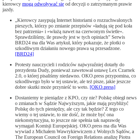
kierowcy
mogą odwoływać się
od decyzji o zatrzymanym prawie
jazdy.
„Kierowcy zasypują Internet historiami o rozzuchwalonych
pieszych, którzy po zmianie przepisów »ładują się pod koła
bez patrzenia« i »włażą nawet na czerwonym świetle«.
Sprawdziliśmy, ile prawdy jest w tych opiniach” Serwis
BRD24 ma dla Was artykuł, który pokazuje, że plotki o
szkodliwym działaniu nowego prawa są przesadzone.
[BRD24]
Protesty nauczycieli i rodziców najwyraźniej dotarły do
prezydenta Dudy, ponieważ zawetował ustawę Lex Czarnek
2.0, o której pisaliśmy niedawno. OKO.press przypomina, co
szkodliwego było w tej ustawie, ale też pisze, jakie jeszcze
dobre skutki może przynieść to weto.
[OKO.press]
Dostaniemy te pieniądze z KPO, czy nie? Polskę obiegł news
o zmianach w Sądzie Najwyższym, jakie mają przybliżyć
Polskę do tych pieniędzy, ale czy tak będzie? Z tego co
wiemy o tej ustawie, to nie dość, że może być ona
niekonstytucyjna, to jeszcze nie spełnia tak naprawdę
wymagań Komisji Europejskiej. OKO.press ma dla Was
wywiad z Michałem Wawrykiewiczem z Wolnych Sądów, a
The European Council on Foreign Relations analizę Piotra