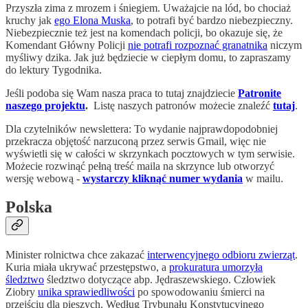
Przyszła zima z mrozem i śniegiem. Uważajcie na lód, bo chociaż
kruchy jak
ego Elona Muska
, to potrafi być bardzo niebezpieczny.
Niebezpiecznie też jest na komendach policji, bo okazuje się, że
Komendant Główny Policji
nie potrafi rozpoznać granatnika
niczym
myśliwy dzika. Jak już będziecie w ciepłym domu, to zapraszamy
do lektury Tygodnika.
Jeśli podoba się Wam nasza praca to tutaj znajdziecie
Patronite
naszego projektu
.
Listę naszych patronów możecie znaleźć
tutaj
.
Dla czytelników newslettera: To wydanie najprawdopodobniej
przekracza objętość narzuconą przez serwis Gmail, więc nie
wyświetli się w całości w skrzynkach pocztowych w tym serwisie.
Możecie rozwinąć pełną treść maila na skrzynce lub otworzyć
wersję webową -
wystarczy kliknąć numer wydania
w mailu.
Polska
Minister rolnictwa chce zakazać
interwencyjnego odbioru zwierząt
.
Kuria miała ukrywać przestępstwo, a
prokuratura umorzyła
śledztwo
śledztwo dotyczące abp. Jędraszewskiego. Człowiek
Ziobry
unika sprawiedliwości
po spowodowaniu śmierci na
przejściu dla pieszych. Według Trybunału Konstytucyjnego