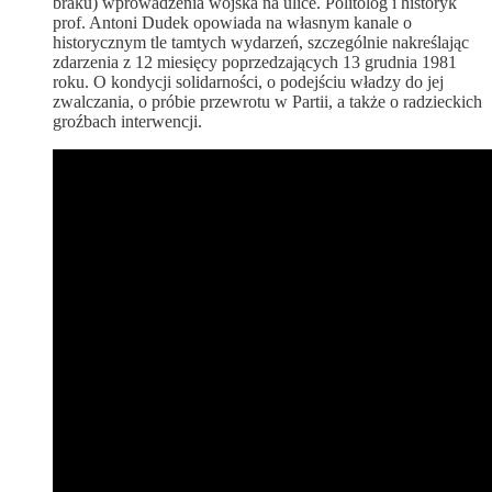
braku) wprowadzenia wojska na ulice. Politolog i historyk
prof. Antoni Dudek opowiada na własnym kanale o
historycznym tle tamtych wydarzeń, szczególnie nakreślając
zdarzenia z 12 miesięcy poprzedzających 13 grudnia 1981
roku. O kondycji solidarności, o podejściu władzy do jej
zwalczania, o próbie przewrotu w Partii, a także o radzieckich
groźbach interwencji.