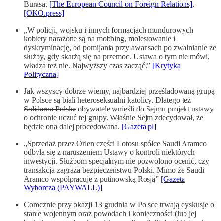
Burasa.
[The European Council on Foreign Relations]
,
[OKO.press]
„W policji, wojsku i innych formacjach mundurowych
kobiety narażone są na mobbing, molestowanie i
dyskryminację, od pomijania przy awansach po zwalnianie ze
służby, gdy skarżą się na przemoc. Ustawa o tym nie mówi,
władza też nie. Najwyższy czas zacząć.”
[Krytyka
Polityczna]
Jak wszyscy dobrze wiemy, najbardziej prześladowaną grupą
w Polsce są biali heteroseksualni katolicy. Dlatego też
Solidarna Polska
obywatele wnieśli do Sejmu projekt ustawy
o ochronie uczuć tej grupy. Właśnie Sejm zdecydował, że
będzie ona dalej procedowana.
[Gazeta.pl]
„Sprzedaż przez Orlen części Lotosu spółce Saudi Aramco
odbyła się z naruszeniem Ustawy o kontroli niektórych
inwestycji. Służbom specjalnym nie pozwolono ocenić, czy
transakcja zagraża bezpieczeństwu Polski. Mimo że Saudi
Aramco współpracuje z putinowską Rosją”
[Gazeta
Wyborcza (PAYWALL)]
Corocznie przy okazji 13 grudnia w Polsce trwają dyskusje o
stanie wojennym oraz powodach i konieczności (lub jej