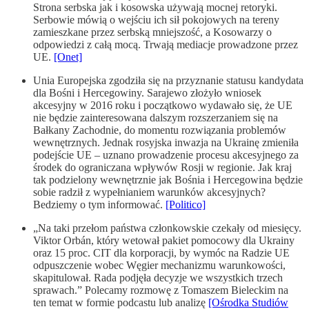
Strona serbska jak i kosowska używają mocnej retoryki.
Serbowie mówią o wejściu ich sił pokojowych na tereny
zamieszkane przez serbską mniejszość, a Kosowarzy o
odpowiedzi z całą mocą. Trwają mediacje prowadzone przez
UE.
[Onet]
Unia Europejska zgodziła się na przyznanie statusu kandydata
dla Bośni i Hercegowiny. Sarajewo złożyło wniosek
akcesyjny w 2016 roku i początkowo wydawało się, że UE
nie będzie zainteresowana dalszym rozszerzaniem się na
Bałkany Zachodnie, do momentu rozwiązania problemów
wewnętrznych. Jednak rosyjska inwazja na Ukrainę zmieniła
podejście UE – uznano prowadzenie procesu akcesyjnego za
środek do ograniczana wpływów Rosji w regionie. Jak kraj
tak podzielony wewnętrznie jak Bośnia i Hercegowina będzie
sobie radził z wypełnianiem warunków akcesyjnych?
Bedziemy o tym informować.
[Politico]
„Na taki przełom państwa członkowskie czekały od miesięcy.
Viktor Orbán, który wetował pakiet pomocowy dla Ukrainy
oraz 15 proc. CIT dla korporacji, by wymóc na Radzie UE
odpuszczenie wobec Węgier mechanizmu warunkowości,
skapitulował. Rada podjęła decyzje we wszystkich trzech
sprawach.” Polecamy rozmowę z Tomaszem Bieleckim na
ten temat w formie podcastu lub analizę
[Ośrodka Studiów