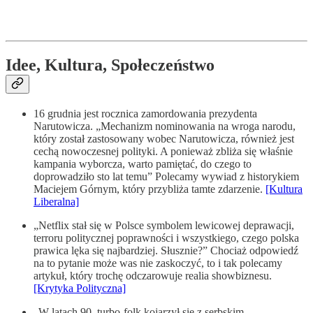
Idee, Kultura, Społeczeństwo
16 grudnia jest rocznica zamordowania prezydenta
Narutowicza. „Mechanizm nominowania na wroga narodu,
który został zastosowany wobec Narutowicza, również jest
cechą nowoczesnej polityki. A ponieważ zbliża się właśnie
kampania wyborcza, warto pamiętać, do czego to
doprowadziło sto lat temu” Polecamy wywiad z historykiem
Maciejem Górnym, który przybliża tamte zdarzenie.
[Kultura
Liberalna]
„Netflix stał się w Polsce symbolem lewicowej deprawacji,
terroru politycznej poprawności i wszystkiego, czego polska
prawica lęka się najbardziej. Słusznie?” Chociaż odpowiedź
na to pytanie może was nie zaskoczyć, to i tak polecamy
artykuł, który trochę odczarowuje realia showbiznesu.
[Krytyka Polityczna]
„W latach 90. turbo-folk kojarzył się z serbskim