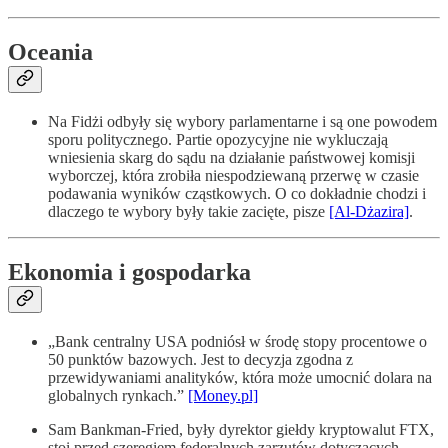
Oceania
Na Fidżi odbyły się wybory parlamentarne i są one powodem
sporu politycznego. Partie opozycyjne nie wykluczają
wniesienia skarg do sądu na działanie państwowej komisji
wyborczej, która zrobiła niespodziewaną przerwę w czasie
podawania wyników cząstkowych. O co dokładnie chodzi i
dlaczego te wybory były takie zacięte, pisze
[Al-Dżazira]
.
Ekonomia i gospodarka
„Bank centralny USA podniósł w środę stopy procentowe o
50 punktów bazowych. Jest to decyzja zgodna z
przewidywaniami analityków, która może umocnić dolara na
globalnych rynkach.”
[Money.pl]
Sam Bankman-Fried, były dyrektor giełdy kryptowalut FTX,
stoi przed szeregiem federalnych zarzutów dotyczących