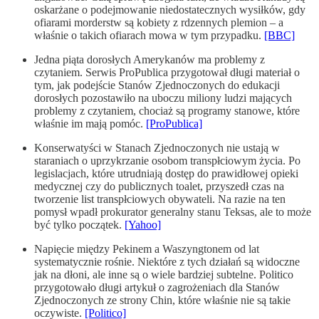
oskarżane o podejmowanie niedostatecznych wysiłków, gdy
ofiarami morderstw są kobiety z rdzennych plemion – a
właśnie o takich ofiarach mowa w tym przypadku.
[BBC]
Jedna piąta dorosłych Amerykanów ma problemy z
czytaniem. Serwis ProPublica przygotował długi materiał o
tym, jak podejście Stanów Zjednoczonych do edukacji
dorosłych pozostawiło na uboczu miliony ludzi mających
problemy z czytaniem, chociaż są programy stanowe, które
właśnie im mają pomóc.
[ProPublica]
Konserwatyści w Stanach Zjednoczonych nie ustają w
staraniach o uprzykrzanie osobom transpłciowym życia. Po
legislacjach, które utrudniają dostęp do prawidłowej opieki
medycznej czy do publicznych toalet, przyszedł czas na
tworzenie list transpłciowych obywateli. Na razie na ten
pomysł wpadł prokurator generalny stanu Teksas, ale to może
być tylko początek.
[Yahoo]
Napięcie między Pekinem a Waszyngtonem od lat
systematycznie rośnie. Niektóre z tych działań są widoczne
jak na dłoni, ale inne są o wiele bardziej subtelne. Politico
przygotowało długi artykuł o zagrożeniach dla Stanów
Zjednoczonych ze strony Chin, które właśnie nie są takie
oczywiste.
[Politico]