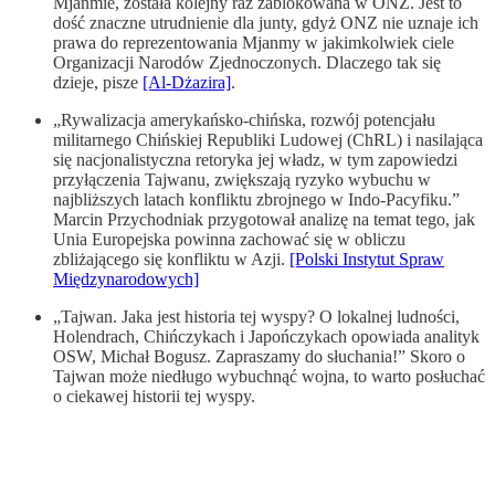
Mjanmie, została kolejny raz zablokowana w ONZ. Jest to
dość znaczne utrudnienie dla junty, gdyż ONZ nie uznaje ich
prawa do reprezentowania Mjanmy w jakimkolwiek ciele
Organizacji Narodów Zjednoczonych. Dlaczego tak się
dzieje, pisze
[Al-Dżazira]
.
„Rywalizacja amerykańsko-chińska, rozwój potencjału
militarnego Chińskiej Republiki Ludowej (ChRL) i nasilająca
się nacjonalistyczna retoryka jej władz, w tym zapowiedzi
przyłączenia Tajwanu, zwiększają ryzyko wybuchu w
najbliższych latach konfliktu zbrojnego w Indo-Pacyfiku.”
Marcin Przychodniak przygotował analizę na temat tego, jak
Unia Europejska powinna zachować się w obliczu
zbliżającego się konfliktu w Azji.
[Polski Instytut Spraw
Międzynarodowych]
„Tajwan. Jaka jest historia tej wyspy? O lokalnej ludności,
Holendrach, Chińczykach i Japończykach opowiada analityk
OSW, Michał Bogusz. Zapraszamy do słuchania!” Skoro o
Tajwan może niedługo wybuchnąć wojna, to warto posłuchać
o ciekawej historii tej wyspy.