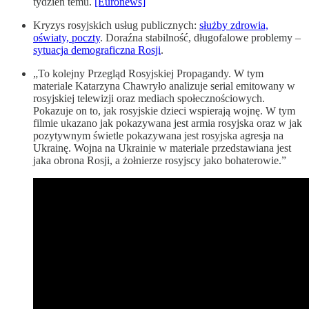
tydzień temu.
[Euronews]
Kryzys rosyjskich usług publicznych:
służby zdrowia,
oświaty, poczty
. Doraźna stabilność, długofalowe problemy –
sytuacja demograficzna Rosji
.
„To kolejny Przegląd Rosyjskiej Propagandy. W tym
materiale Katarzyna Chawryło analizuje serial emitowany w
rosyjskiej telewizji oraz mediach społecznościowych.
Pokazuje on to, jak rosyjskie dzieci wspierają wojnę. W tym
filmie ukazano jak pokazywana jest armia rosyjska oraz w jak
pozytywnym świetle pokazywana jest rosyjska agresja na
Ukrainę. Wojna na Ukrainie w materiale przedstawiana jest
jaka obrona Rosji, a żołnierze rosyjscy jako bohaterowie.”