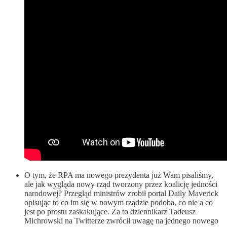
O tym, że RPA ma nowego prezydenta już Wam pisaliśmy,
ale jak wygląda nowy rząd tworzony przez koalicję jedności
narodowej? Przegląd ministrów zrobił portal Daily Maverick
opisując to co im się w nowym rządzie podoba, co nie a co
jest po prostu zaskakujące. Za to dziennikarz Tadeusz
Michrowski na Twitterze zwrócił uwagę na jednego nowego