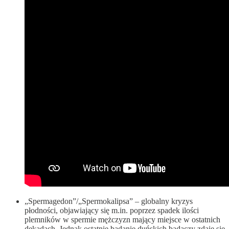
„Spermagedon”/„Spermokalipsa” – globalny kryzys
płodności, objawiający się m.in. poprzez spadek ilości
plemników w spermie mężczyzn mający miejsce w ostatnich
dekadach. Jednak ostatnie badanie duńskich badaczy zdaje się