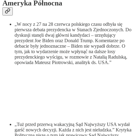
Ameryka Północna
„W nocy z 27 na 28 czerwca polskiego czasu odbyła się
pierwsza debata prezydencka w Stanach Zjednoczonych. Do
dyskusji stanęli dwaj główni kandydaci – urzędujący
prezydent Joe Biden oraz Donald Trump. Komentarze po
debacie były jednoznaczne – Biden nie wypadł dobrze. O
tym, jak to wydarzenie może wpłynąć na dalsze losy
prezydenckiego wyścigu, w rozmowie z Natalią Radulską,
opowiada Mateusz Piotrowski, analityk ds. USA.”
„Tuż przed przerwą wakacyjną Sąd Najwyższy USA wydał
garść nowych decyzji. Każda z nich jest nieludzka.” Krytyka
Polityczna pisze o tym jak prawicowy Sąd Najwyższy