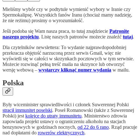
Mieliśmy wybór czy w podtytule wymienić wybory w Iranie czy
Spermokalipsę. Wszystkich fanów Iranu (chociaż mamy nadzieję,
że nie reżimu) prosimy o wyrozumiałość.
Jeśli podoba się Wam nasza praca, to tutaj znajdziecie
Patronite
naszego projektu
. Listę naszych patronów możecie znaleźć
tutaj
.
Dla czytelników newslettera: To wydanie najprawdopodobniej
przekracza objętość narzuconą przez serwis Gmail, więc nie
wyświetli się w całości w skrzynkach pocztowych w tym serwisie.
Możecie rozwinąć pełną treść maila na skrzynce lub otworzyć
wersję webową –
wystarczy kliknąć numer wydania
w mailu.
Polska
Były wiceminister sprawiedliwości i członek Suwerennej Polski
stracił immunitet poselski
. Poseł Romanowski (także z Suwerennej
Polski) jest
kolejce do utraty immunitetu
. Ministerstwo zdrowia
zapowiada projekt ustawy o ograniczeniu alkoholu na stacjach
benzynowych w godzinach nocnych,
od 22 do 6 rano
. Rząd pracuje
nad dopłatami do
rowerów elektrycznych
.