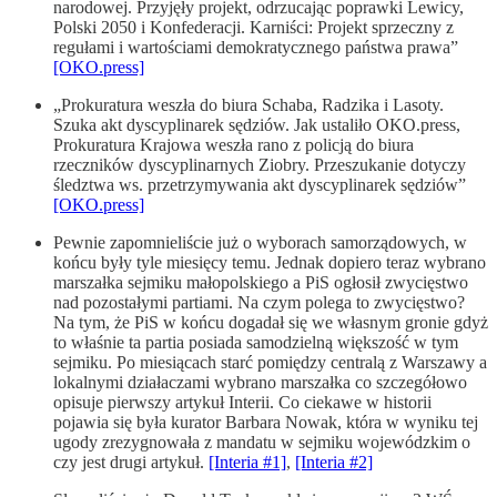
narodowej. Przyjęły projekt, odrzucając poprawki Lewicy,
Polski 2050 i Konfederacji. Karniści: Projekt sprzeczny z
regułami i wartościami demokratycznego państwa prawa”
[OKO.press]
„Prokuratura weszła do biura Schaba, Radzika i Lasoty.
Szuka akt dyscyplinarek sędziów. Jak ustaliło OKO.press,
Prokuratura Krajowa weszła rano z policją do biura
rzeczników dyscyplinarnych Ziobry. Przeszukanie dotyczy
śledztwa ws. przetrzymywania akt dyscyplinarek sędziów”
[OKO.press]
Pewnie zapomnieliście już o wyborach samorządowych, w
końcu były tyle miesięcy temu. Jednak dopiero teraz wybrano
marszałka sejmiku małopolskiego a PiS ogłosił zwycięstwo
nad pozostałymi partiami. Na czym polega to zwycięstwo?
Na tym, że PiS w końcu dogadał się we własnym gronie gdyż
to właśnie ta partia posiada samodzielną większość w tym
sejmiku. Po miesiącach starć pomiędzy centralą z Warszawy a
lokalnymi działaczami wybrano marszałka co szczegółowo
opisuje pierwszy artykuł Interii. Co ciekawe w historii
pojawia się była kurator Barbara Nowak, która w wyniku tej
ugody zrezygnowała z mandatu w sejmiku wojewódzkim o
czy jest drugi artykuł.
[Interia #1]
,
[Interia #2]