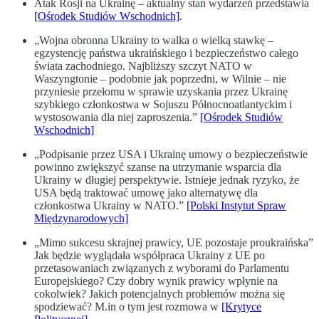
Atak Rosji na Ukrainę – aktualny stan wydarzeń przedstawia
[Ośrodek Studiów Wschodnich]
.
„Wojna obronna Ukrainy to walka o wielką stawkę –
egzystencję państwa ukraińskiego i bezpieczeństwo całego
świata zachodniego. Najbliższy szczyt NATO w
Waszyngtonie – podobnie jak poprzedni, w Wilnie – nie
przyniesie przełomu w sprawie uzyskania przez Ukrainę
szybkiego członkostwa w Sojuszu Północnoatlantyckim i
wystosowania dla niej zaproszenia.”
[Ośrodek Studiów
Wschodnich]
„Podpisanie przez USA i Ukrainę umowy o bezpieczeństwie
powinno zwiększyć szanse na utrzymanie wsparcia dla
Ukrainy w długiej perspektywie. Istnieje jednak ryzyko, że
USA będą traktować umowę jako alternatywę dla
członkostwa Ukrainy w NATO.”
[Polski Instytut Spraw
Międzynarodowych]
„Mimo sukcesu skrajnej prawicy, UE pozostaje proukraińska”
Jak będzie wyglądała współpraca Ukrainy z UE po
przetasowaniach związanych z wyborami do Parlamentu
Europejskiego? Czy dobry wynik prawicy wpłynie na
cokolwiek? Jakich potencjalnych problemów można się
spodziewać? M.in o tym jest rozmowa w
[Krytyce