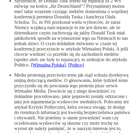
Słyszeliście, że Donald Tusk zrzekł się reparacji za 2 WŚ
mówiąc na końcu „für Deutschland”? Przynajmniej można
mieć takie wrażenie czytając niektóre doniesienia o wspólnej
konferencji premiera Donalda Tuska i kanclerza Olafa
Scholza. To, że PiS przekonał wielu wyborców, że zaraz
Niemcy wypłacą nam reparacje to nie jest dziwne, ale że
dziennikarze często zachowują się jakby Donald Tusk miał
jakikolwiek sposób na wymuszenie tego na Niemcach to nas
jednak dziwi. O czym dokładnie mówiono w czasie tej
konferencji przeczytacie w artykule Wirtualnej Polski. A jeśli
chcecie wiedzieć co przebiło się do zachodnich mediów
(spoiler alert: nie były to reparacje), to zerknijcie do artykułu
Politico.
[Wirtualna Polska]
,
[Poltico]
Media protestują przeciwko temu jak rząd wdraża dyrektywę
unijną dotyczącą mediów. O głosowaniu, które tydzień temu
przyczyniło się do powstania tego protestu pisze serwis
Wirtualne Media. Dowiecie się z niego dowiedzieć co
dokładnie procedowano, jakie poprawki zostały odrzucone i
jaka jest argumentacja wydawców medialnych. Polecamy też
artykuł Krytyki Politycznej, która zwraca uwagę, że dostęp
do rzetelnych informacji jest kwestią bezpieczeństwa państwa
i obywateli. Nie jesteśmy w stanie powiedzieć wam czy
oczekiwania wydawców są słuszne czy może trochę na
wyrost ale należy pamiętać, że w naszym interesie jest to,