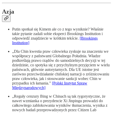
Azja
Putin spotkał się Kimem ale co z tego wyniknie? Właśnie
takie pytanie zadali sobie eksperci Brookings Institution i
odpowiedź znajdziecie w krótkim tekście.
[Brookings
Institution]
„Dla Chin kwestia praw człowieka zyskuje na znaczeniu we
współpracy z państwami Globalnego Południa. Władze
podkreślają prawo rządów do samodzielnych decyzji w tej
dziedzinie, co spotyka się z przychylnym przyjęciem w wielu
państwach, głównie autorytarnych. Dla UE istotne jest
zarówno przeciwdziałanie chińskiej narracji o zróżnicowaniu
praw człowieka, jak i stosowanie sankcji wobec Chin w
przypadku ich łamania.”
[Polski Instytut Spraw
Międzynarodowych]
„Reguły cenzury Bing w Chinach są tak rygorystyczne, że
nawet wzmianka o prezydencie Xi Jinpingu prowadzi do
całkowitego zablokowania wyników tłumaczenia, wynika z
nowych badań przeprowadzonych przez Citizen Lab