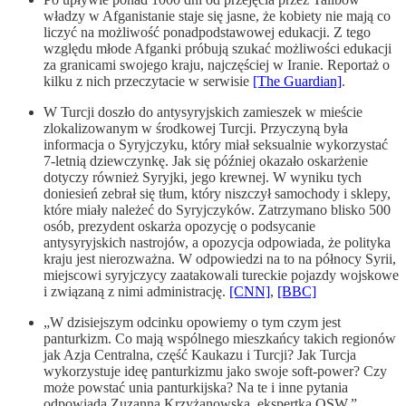
władzy w Afganistanie staje się jasne, że kobiety nie mają co
liczyć na możliwość ponadpodstawowej edukacji. Z tego
względu młode Afganki próbują szukać możliwości edukacji
za granicami swojego kraju, najczęściej w Iranie. Reportaż o
kilku z nich przeczytacie w serwisie
[The Guardian]
.
W Turcji doszło do antysyryjskich zamieszek w mieście
zlokalizowanym w środkowej Turcji. Przyczyną była
informacja o Syryjczyku, który miał seksualnie wykorzystać
7-letnią dziewczynkę. Jak się później okazało oskarżenie
dotyczy również Syryjki, jego krewnej. W wyniku tych
doniesień zebrał się tłum, który niszczył samochody i sklepy,
które miały należeć do Syryjczyków. Zatrzymano blisko 500
osób, prezydent oskarża opozycję o podsycanie
antysyryjskich nastrojów, a opozycja odpowiada, że polityka
kraju jest nierozważna. W odpowiedzi na to na północy Syrii,
miejscowi syryjczycy zaatakowali tureckie pojazdy wojskowe
i związaną z nimi administrację.
[CNN]
,
[BBC]
„W dzisiejszym odcinku opowiemy o tym czym jest
panturkizm. Co mają wspólnego mieszkańcy takich regionów
jak Azja Centralna, część Kaukazu i Turcji? Jak Turcja
wykorzystuje ideę panturkizmu jako swoje soft-power? Czy
może powstać unia panturkijska? Na te i inne pytania
odpowiada Zuzanna Krzyżanowska, ekspertka OSW.”