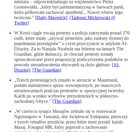
ministra – odpowiedzialnego za więziennictwo Pietra
Groenwalda, „który był parlamentarzystą w barwach partii,
która próbowała zachować apartheid... Nawet wbrew jego
twórcom.”
[Daily Maverick]
,
[Tadeusz Michrowski @
Twitter]
W Kenii ciągle trwają protesty a policja zatrzymała ponad 270
osób, które miały „używać protestów jako zasłony dymnej do
popełniania przestępstw” o czym przeczytacie w artykule Al-
Dżaziry. Za to Nanjala Nyabola ma felieton na łamach The
Guardian, gdzie tłumaczy, że chociaż protesty zostały
sprowokowane przez propozycję podwyższenia podatków to
powody niezadowolenia obywateli są dużo głębsze.
[Al-
Dżazira]
,
[The Guardian]
„Trzech protestujących zmarło w areszcie w Mauretanii,
podało ministerstwo spraw wewnętrznych, po masowych
aresztowaniach podczas protestów w opozycyjnej twierdzy
Kaédi po wyniku wyborów prezydenckich w północno-
zachodniej Afryce.”
[The Guardian]
„W czerwcu tysiące Masajów zebrało się w rezerwacie
Ngorongoro w Tanzanii, aby świętować Enkipaata, pierwszy
z trzech rytuałów przejścia, przez które musi przejść każdy
Masaj. Fotograf MR, który poprosił o zachowanie