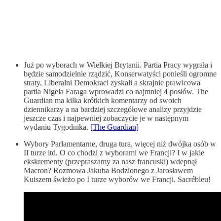
Już po wyborach w Wielkiej Brytanii. Partia Pracy wygrała i
będzie samodzielnie rządzić, Konserwatyści ponieśli ogromne
straty, Liberalni Demokraci zyskali a skrajnie prawicowa
partia Nigela Faraga wprowadzi co najmniej 4 posłów. The
Guardian ma kilka krótkich komentarzy od swoich
dziennikarzy a na bardziej szczegółowe analizy przyjdzie
jeszcze czas i najpewniej zobaczycie je w następnym
wydaniu Tygodnika.
[The Guardian]
Wybory Parlamentarne, druga tura, więcej niż dwójka osób w
II turze itd. O co chodzi z wyborami we Francji? I w jakie
ekskrementy (przepraszamy za nasz francuski) wdepnął
Macron? Rozmowa Jakuba Bodzionego z Jarosławem
Kuiszem świeżo po I turze wyborów we Francji. Sacrébleu!