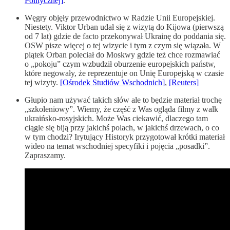
Politycznej]
.
Węgry objęły przewodnictwo w Radzie Unii Europejskiej.
Niestety. Viktor Urban udał się z wizytą do Kijowa (pierwszą
od 7 lat) gdzie de facto przekonywał Ukrainę do poddania się.
OSW pisze więcej o tej wizycie i tym z czym się wiązała. W
piątek Orban poleciał do Moskwy gdzie też chce rozmawiać
o „pokoju” czym wzbudził oburzenie europejskich państw,
które negowały, że reprezentuje on Unię Europejską w czasie
tej wizyty.
[Ośrodek Studiów Wschodnich]
,
[Reuters]
Głupio nam używać takich słów ale to będzie materiał trochę
„szkoleniowy”. Wiemy, że część z Was ogląda filmy z walk
ukraińsko-rosyjskich. Może Was ciekawić, dlaczego tam
ciągle się biją przy jakichś polach, w jakichś drzewach, o co
w tym chodzi? Irytujący Historyk przygotował krótki materiał
wideo na temat wschodniej specyfiki i pojęcia „posadki”.
Zapraszamy.