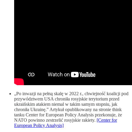
„Po inwazji na pełną skalę w 2022 r., chwiejność koalicji pod
przywództwem USA chroniła rosyjskie terytorium przed
ukraińskim atakiem niemal w takim samym stopniu, jak
chroniła Ukrainę.” Artykuł opublikowany na stronie think
tanku Center for European Policy Analysis przekonuje, że
NATO powinno zestrzelić rosyjskie rakiety.
[Center for
European Policy Analysis]