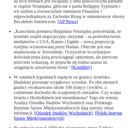
na tych terenach jest związany z ultra prawicowymi partiami
w rządzie Netanjahu, głównie z partia Religijny Syjonizm i
ich szefem a równocześnie ministrem Finansów i
odpowiedzialnym za Zachodni Brzeg w ministerstwie obrony
Becalelem Smotriczem.
[AP News]
„Kancelaria premiera Binjamina Netanjahu potwierdziła, że
izraelski zespół negocjacyjny otrzy­mał – za pośrednictwem
mediatorów z USA, Kataru i Egiptu – nową propozycję
rozejmu wystosowaną przez Hamas. Obecnie jest ona
analizowana w Jerozolimie. Oczywiście wcześ­niej­sze
doświadczenia każą powściągnąć optymizm, ale pierwsze
przecieki wskazują, że pojawiła się realna szansa na
osiągnięcie zawieszenia broni.”
[Konflikty]
W ostatnich tygodniach napięcie na granicy izraelsko-
libańskiej pozostaje wyjątkowo wysokie. Po obu stronach
granicy ewakuowano około 100 tysięcy cywilów, a
codziennie dochodzi do wzajemnych ostrzałów. Czy wojna
Izraela z Hezbollahem jest nieunikniona? Tego nie wiemy.
Analizy Ośrodka Studiów Wschodnich oraz Polskiego
Instytutu Spraw Międzynarodowych dają szerszy obraz
informacji.
[Ośrodek Studiów Wschodnich]
,
[Polski Instytut
Spraw Międzynarodowych]
Po upływie ponad 1000 dni od przejęcia przez Talibów