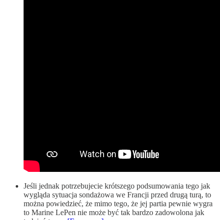
Jeśli jednak potrzebujecie krótszego podsumowania tego jak
wygląda sytuacja sondażowa we Francji przed drugą turą, to
można powiedzieć, że mimo tego, że jej partia pewnie wygra
to Marine LePen nie może być tak bardzo zadowolona jak