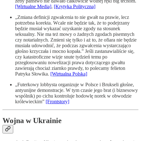
żeby państwo nie dawało całkowicie wolnej ręki big techom.
[Wirtualne Media]
,
[Krytyka Polityczna]
„Zmiana definicji zgwałcenia to nie gwałt na prawie, lecz
potrzebna korekta. Wcale nie będzie tak, że to podejrzany
będzie musiał wykazać uzyskanie zgody na stosunek
seksualny. Nie ma też mowy o żadnych zgodach pisemnych
czy notarialnych. Zmieni się tylko i aż to, że ofiara nie będzie
musiała udowodnić, że podczas zgwałcenia wystarczająco
głośno krzyczała i mocno kopała.” Jeśli zastanawialiście się,
czy katastroficzne wizje snute tydzień temu po
przegłosowaniu nowelizacji prawa dotyczącego gwałtu
zawierają chociaż ziarnko prawdy, to polecamy felieton
Patryka Słowika.
[Wirtualna Polska]
„Futerkowy lobbysta organizuje w Polsce i Brukseli głośne,
antyunijne demonstracje. W tym czasie jego brat (i biznesowy
wspólnik) po cichu kontroluje hodowlę norek w obwodzie
królewieckim”
[Frontstory]
Wojna w Ukrainie