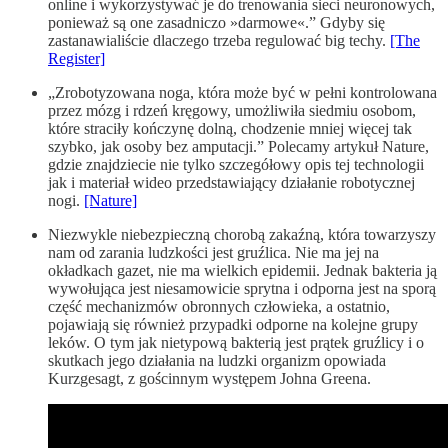
online i wykorzystywać je do trenowania sieci neuronowych,
ponieważ są one zasadniczo »darmowe«.” Gdyby się
zastanawialiście dlaczego trzeba regulować big techy.
[The
Register]
„Zrobotyzowana noga, która może być w pełni kontrolowana
przez mózg i rdzeń kręgowy, umożliwiła siedmiu osobom,
które straciły kończynę dolną, chodzenie mniej więcej tak
szybko, jak osoby bez amputacji.” Polecamy artykuł Nature,
gdzie znajdziecie nie tylko szczegółowy opis tej technologii
jak i materiał wideo przedstawiający działanie robotycznej
nogi.
[Nature]
Niezwykle niebezpieczną chorobą zakaźną, która towarzyszy
nam od zarania ludzkości jest gruźlica. Nie ma jej na
okładkach gazet, nie ma wielkich epidemii. Jednak bakteria ją
wywołująca jest niesamowicie sprytna i odporna jest na sporą
część mechanizmów obronnych człowieka, a ostatnio,
pojawiają się również przypadki odporne na kolejne grupy
leków. O tym jak nietypową bakterią jest prątek gruźlicy i o
skutkach jego działania na ludzki organizm opowiada
Kurzgesagt, z gościnnym występem Johna Greena.