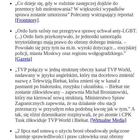
„Co dzieje się, gdy w rodzinie zastępczej dojdzie do
przemocy lub molestowania? W większości wypadków
sprawa zostanie umorzona” Polecamy wstrząsający reportaż
[Frontstory]
.
„Ordo Iuris szósty raz przegrywa sprawę uchwał anty-LGBT.
(...) Ordo Iuris przekonywało, że jednostki samorządu
terytorialnego mają prawo do obrony dobrego imienia. –
Powołało się przy tym na m.in. wyroki dotyczące... rosyjskiej
policji, miasta Moskwy oraz regionu wołgogradzkiego.”
[Gazeta]
„TVP połączy w jedną strukturę obecny kanał TVP World,
nadawany w języku angielskim, który ma docelowo zmienić
nazwę z Telewizją Biełsat, która zmieni się w kanał z
pasmami po białorusku, rosyjsku i ukraińsku. – Biełsat nie
zostanie zlikwidowany – zapewnia Michał Broniatowski,
który ma kierować nową strukturą. Ministerstwo Spraw
Zagranicznych zapewnia, że na działanie obu stacji
przeznaczy w przyszłym roku podobną kwotę jak w tym.” A
tak, się różni dziennikarze rozpisywali, że po atomie i CPK
Tusk zlikwiduje TVP World i Biełsat.
[Wirtualne Media]
„2 lipca nad ustawą o użyciu broni obradowały połączone
komisje sprawiedliwości i praw człowieka oraz obrony