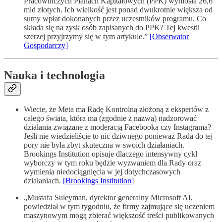
Pracowniczych Planach Kapitałowych (PPK) wyniosła 26,6
mld złotych. Ich wielkość jest ponad dwukrotnie większa od
sumy wpłat dokonanych przez uczestników programu. Co
składa się na zysk osób zapisanych do PPK? Tej kwestii
szerzej przyjrzymy się w tym artykule.”
[Obserwator
Gospodarczy]
Nauka i technologia
Wiecie, że Meta ma Radę Kontrolną złożoną z ekspertów z
całego świata, która ma (zgodnie z nazwą) nadzorować
działania związane z moderacją Facebooka czy Instagrama?
Jeśli nie wiedzieliście to nic dziwnego ponieważ Rada do tej
pory nie była zbyt skuteczna w swoich działaniach.
Brookings Institution opisuje dlaczego intensywny cykl
wyborczy w tym roku będzie wyzwaniem dla Rady oraz
wymienia niedociągnięcia w jej dotychczasowych
działaniach.
[Brookings Institution]
„Mustafa Suleyman, dyrektor generalny Microsoft AI,
powiedział w tym tygodniu, że firmy zajmujące się uczeniem
maszynowym mogą zbierać większość treści publikowanych