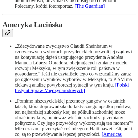
anonimowości, otrzymał rzadki dostęp do ceremonii”
Polecamy, krótki fotoreportaż.
[The Guardian]
Ameryka Łacińska
„Zdecydowane zwycięstwo Claudii Sheinbaum w
czerwcowych wyborach prezydenckich pozwoli jej rządowi
na kontynuację dążeń ustępującego prezydenta Andrésa
Manuela Lópeza Obradora, obejmujących zmianę modelu
rozwoju Meksyku, w tym zwiększenie roli państwa w
gospodarce.” Jeśli nie czytaliście tego co wrzucaliśmy zaraz
po ogłoszeniu wyników wyborów w Meksyku, to PISM ma
ciekawą analizę powyborczej sytuacji w tym kraju.
[Polski
Instytut Spraw Międzynarodowych]
„Pomimo niszczycielskiej przemocy gangów w ostatnich
latach, która doprowadziła do faktycznego upadku państwa,
ten najbardziej zubożały kraj na półkuli zachodniej może
obrać inny kurs, ponieważ właśnie zachodzą przemiany
polityczne. Czy jego przywódcy wykorzystają ten moment?”
Miło czasami przeczytać coś miłego o Haiti nawet jeśli, póki
co, są to przewidywania lepszej przyszłości.
[Americas