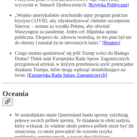
wyczynia w Stanach Zjednoczonych.
[Krytyka Polityczna]
„Wojsko amerykańskie uruchomiło tajny program podczas
kryzysu COVID, aby zdyskredytować chińskie szczepienia
Sinovac – zemsta za wysiłki Pekinu, aby obwinić
Waszyngton za pandemię. Jeden cel: filipińska opinia
publiczna. Eksperci ds. zdrowia twierdzą, że ten plan był nie
do obrony i narażał życie niewinnych ludzi.”
[Reuters]
Czego można spodziewać się jeśli Trump wróci do Białego
Domu? Think tank Europejska Rada Spraw Zagranicznych
przygotował artykuł, w którym przedstawia sześć potencjalne
działania Trumpa, które mogą wpłynąć destabilizująco na
świat.
[Europejska Rada Spraw Zagranicznych]
Oceania
W australijskim stanie Queensland banki spermy zutylizują
połowę swoich próbek spermy. Te działania to efekt audytu,
który wykazał, że właśnie około połowa próbek może być źle
oznaczona, co może prowadzić do wzrostu ryzyka
problemów genetycznych, a nawet zbyt bliskiego