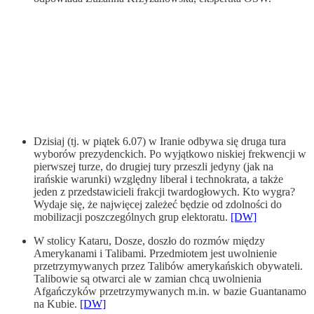
Dzisiaj (tj. w piątek 6.07) w Iranie odbywa się druga tura
wyborów prezydenckich. Po wyjątkowo niskiej frekwencji w
pierwszej turze, do drugiej tury przeszli jedyny (jak na
irańskie warunki) względny liberał i technokrata, a także
jeden z przedstawicieli frakcji twardogłowych. Kto wygra?
Wydaje się, że najwięcej zależeć będzie od zdolności do
mobilizacji poszczególnych grup elektoratu.
[DW]
W stolicy Kataru, Dosze, doszło do rozmów między
Amerykanami i Talibami. Przedmiotem jest uwolnienie
przetrzymywanych przez Talibów amerykańskich obywateli.
Talibowie są otwarci ale w zamian chcą uwolnienia
Afgańczyków przetrzymywanych m.in. w bazie Guantanamo
na Kubie.
[DW]