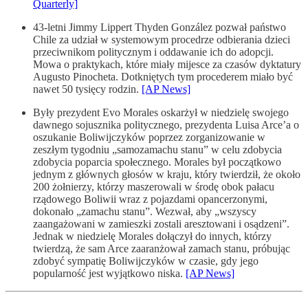
Quarterly]
43-letni Jimmy Lippert Thyden González pozwał państwo
Chile za udział w systemowym procedrze odbierania dzieci
przeciwnikom politycznym i oddawanie ich do adopcji.
Mowa o praktykach, które miały mijesce za czasów dyktatury
Augusto Pinocheta. Dotkniętych tym procederem miało być
nawet 50 tysięcy rodzin.
[AP News]
Były prezydent Evo Morales oskarżył w niedzielę swojego
dawnego sojusznika politycznego, prezydenta Luisa Arce’a o
oszukanie Boliwijczyków poprzez zorganizowanie w
zeszłym tygodniu „samozamachu stanu” w celu zdobycia
zdobycia poparcia społecznego. Morales był początkowo
jednym z głównych głosów w kraju, który twierdził, że około
200 żołnierzy, którzy maszerowali w środę obok pałacu
rządowego Boliwii wraz z pojazdami opancerzonymi,
dokonało „zamachu stanu”. Wezwał, aby „wszyscy
zaangażowani w zamieszki zostali aresztowani i osądzeni”.
Jednak w niedzielę Morales dołączył do innych, którzy
twierdzą, że sam Arce zaaranżował zamach stanu, próbując
zdobyć sympatię Boliwijczyków w czasie, gdy jego
popularność jest wyjątkowo niska.
[AP News]