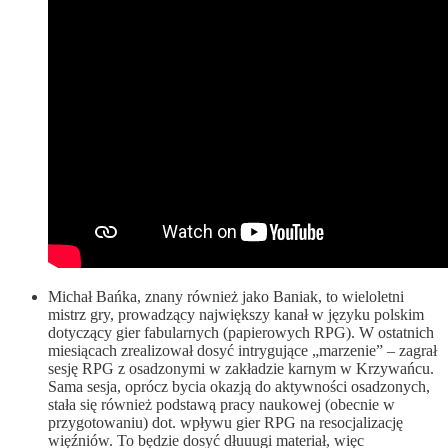
Michał Bańka, znany również jako Baniak, to wieloletni
mistrz gry, prowadzący największy kanał w języku polskim
dotyczący gier fabularnych (papierowych RPG). W ostatnich
miesiącach zrealizował dosyć intrygujące „marzenie” – zagrał
sesję RPG z osadzonymi w zakładzie karnym w Krzywańcu.
Sama sesja, oprócz bycia okazją do aktywności osadzonych,
stała się również podstawą pracy naukowej (obecnie w
przygotowaniu) dot. wpływu gier RPG na resocjalizację
więźniów. To będzie dosyć dłuuugi materiał, więc