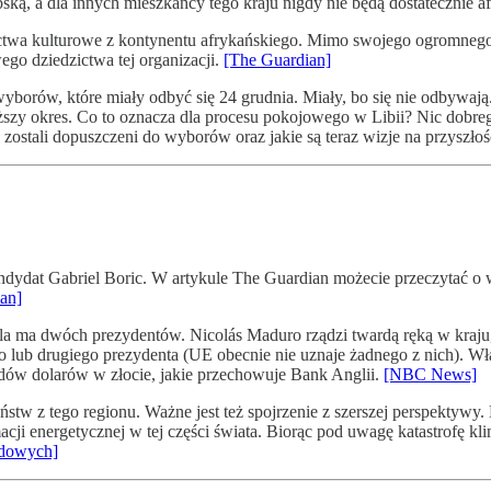
bską, a dla innych mieszkańcy tego kraju nigdy nie będą dostatecznie a
wa kulturowe z kontynentu afrykańskiego. Mimo swojego ogromnego 
go dziedzictwa tej organizacji.
[The Guardian]
yborów, które miały odbyć się 24 grudnia. Miały, bo się nie odbywaj
szy okres. Co to oznacza dla procesu pokojowego w Libii? Nic dobrego
zostali dopuszczeni do wyborów oraz jakie są teraz wizje na przyszło
dydat Gabriel Boric. W artykule The Guardian możecie przeczytać o 
an]
ela ma dwóch prezydentów. Nicolás Maduro rządzi twardą ręką w kraju
go lub drugiego prezydenta (UE obecnie nie uznaje żadnego z nich). Wł
dów dolarów w złocie, jakie przechowuje Bank Anglii.
[NBC News]
w z tego regionu. Ważne jest też spojrzenie z szerszej perspektywy.
ji energetycznej w tej części świata. Biorąc pod uwagę katastrofę klim
odowych]