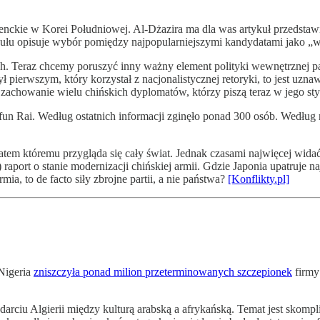
nckie w Korei Południowej. Al-Dżazira ma dla was artykuł przedstawi
tykułu opisuje wybór pomiędzy najpopularniejszymi kandydatami jako „
. Teraz chcemy poruszyć inny ważny element polityki wewnętrznej pa
 pierwszym, który korzystał z nacjonalistycznej retoryki, to jest uzn
achowanie wielu chińskich dyplomatów, którzy piszą teraz w jego sty
n Rai. Według ostatnich informacji zginęło ponad 300 osób. Według rz
em któremu przygląda się cały świat. Jednak czasami najwięcej widać
aport o stanie modernizacji chińskiej armii. Gdzie Japonia upatruje na
mia, to de facto siły zbrojne partii, a nie państwa?
[Konflikty.pl]
 Nigeria
zniszczyła ponad milion przeterminowanych szczepionek
firmy
ciu Algierii między kulturą arabską a afrykańską. Temat jest skompli