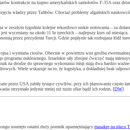
olarów kontrakcie na kupno amerykańskich samolotów F-35A oraz dr
ejęciu władzy przez Talibów. Chociaż problemy afgańskich naukowców
]
na w zeszłym tygodniu kolejne rekordowo niskie notowania – za dolara 
r jest wyceniany na około 11 lir tureckich – najlepszy kurs od miesiąc
nomią przez prezydenta Turcji. Gdzie popłynie tak rozbujana łódź tur
ojna i wymiana ciosów. Obecnie w powietrzu wisi groźba ewentualnego 
o programu nuklearnego. Izraelskie siły zbrojne ćwiczyć mają intensy
ak na drodze do sprawnego wykonania misji stają dwa bardzo ważne pyt
wych. Wiele wskazuje na to, że logistyka, a dokładniej brak odpowi
ane przez USA zabiły tysiące cywilów, przy ich planowaniu często łam
ania otrzymało jedynie mniej niż tuzin ofiar bądź ich rodzin.
[DW]
ngu usunięto ostatni duży pomnik upamiętniający
masakrę na placu 