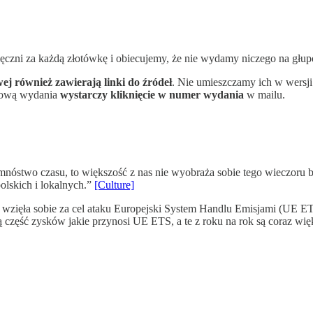
zni za każdą złotówkę i obiecujemy, że nie wydamy niczego na głup
j również zawierają linki do źródeł
. Nie umieszczamy ich w wersji
bową wydania
wystarczy kliknięcie w numer wydania
w mailu.
 mnóstwo czasu, to większość z nas nie wyobraża sobie tego wieczor
polskich i lokalnych.”
[Culture]
 wzięła sobie za cel ataku Europejski System Handlu Emisjami (UE ETS
ią część zysków jakie przynosi UE ETS, a te z roku na rok są coraz wi