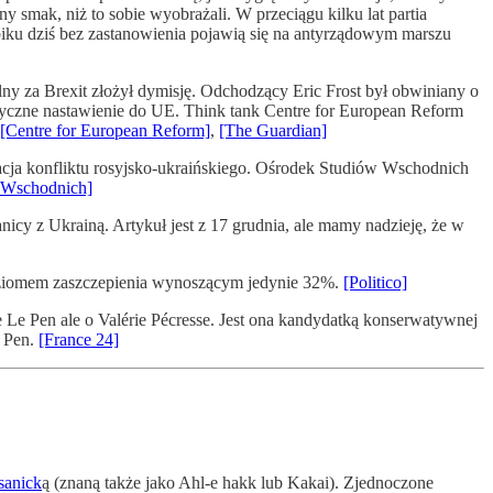
 smak, niż to sobie wyobrażali. W przeciągu kilku lat partia
bbiku dziś bez zastanowienia pojawią się na antyrządowym marszu
lny za Brexit złożył dymisję. Odchodzący Eric Frost był obwiniany o
styczne nastawienie do UE. Think tank Centre for European Reform
[Centre for European Reform]
,
[The Guardian]
acja konfliktu rosyjsko-ukraińskiego. Ośrodek Studiów Wschodnich
 Wschodnich]
icy z Ukrainą. Artykuł jest z 17 grudnia, ale mamy nadzieję, że w
poziomem zaszczepienia wynoszącym jedynie 32%.
[Politico]
Le Pen ale o Valérie Pécresse. Jest ona kandydatką konserwatywnej
e Pen.
[France 24]
rsanick
ą (znaną także jako Ahl-e hakk lub Kakai). Zjednoczone