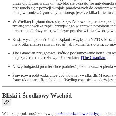
przez długi czas walczyli – szybko się okazało, że antydemokr
przesunęła się z pozycji skrajnie prawicowych do centroprawi
ramię w ramię z Gyurcsanym, którego jeszcze kilka lat temu ch
W Wielkiej Brytanii dużo się dzieje. Notowania premiera jak i
zmianę stanowiska rządu brytyjskiego w sprawie protokołu irl
prezentuje dłuższy tekst, w którym przedstawia zarówno sylwet
Rosja wysunęła dość śmiałe żądania względem NATO. Można zak
ma krótką analizę samych żądań, jak i komentarz o tym, co 
The Guardian przygotował krótkie podsumowanie konfliktu rosyj
międzyczasie nie zaszły wyraźne zmiany.
[The Guardian]
Nowy bułgarski premier chce podnieść poziom zaszczepienia 
Prawicowa polityczka chce być główną rywalką dla Macrona w 
francuskiej partii Republikanie. Według ostatnich sondaży je
Bliski i Środkowy Wschód
W Iraku popularność zdobywają
bożonarodzeniowe tradycje
, a do i