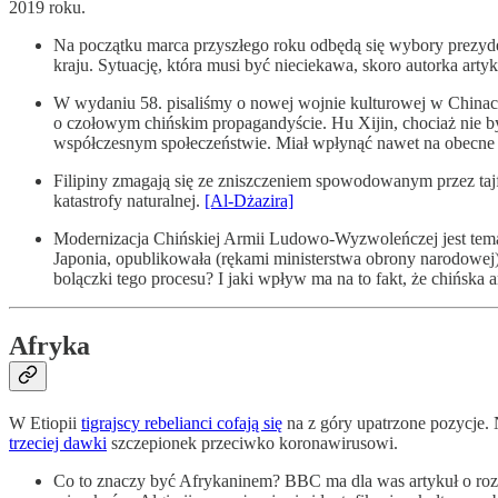
2019 roku.
Na początku marca przyszłego roku odbędą się wybory prezyde
kraju. Sytuację, która musi być nieciekawa, skoro autorka ar
W wydaniu 58. pisaliśmy o nowej wojnie kulturowej w Chinach
o czołowym chińskim propagandyście. Hu Xijin, chociaż nie był
współczesnym społeczeństwie. Miał wpłynąć nawet na obecne z
Filipiny zmagają się ze zniszczeniem spowodowanym przez tajfu
katastrofy naturalnej.
[Al-Dżazira]
Modernizacja Chińskiej Armii Ludowo-Wyzwoleńczej jest temat
Japonia, opublikowała (rękami ministerstwa obrony narodowej) r
bolączki tego procesu? I jaki wpływ ma na to fakt, że chińska ar
Afryka
W Etiopii
tigrajscy rebelianci cofają się
na z góry upatrzone pozycje.
trzeciej dawki
szczepionek przeciwko koronawirusowi.
Co to znaczy być Afrykaninem? BBC ma dla was artykuł o rozdar