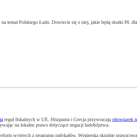
 na temat Polskiego Ładu. Dowiecie się z niej, jakie będą skutki PŁ dl
ia
reguł fiskalnych w UE. Hiszpania i Grecja przywracają
obowiązek n
ływając na lokalne prawo dotyczące negacji ludobójstwa.
reform wyjętych z programu radykałów. Węgierska skrajnie prawicowa pa