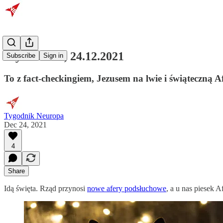
Wydanie 60, 24.12.2021
Subscribe
Sign in
To z fact-checkingiem, Jezusem na lwie i świąteczną A
Tygodnik Neuropa
Dec 24, 2021
4
Share
Idą święta. Rząd przynosi
nowe afery podsłuchowe
, a u nas piesek