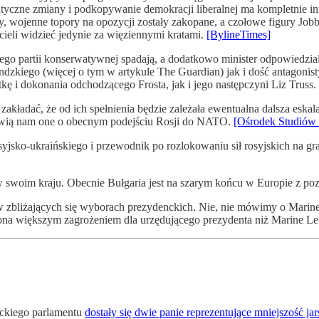
atyczne zmiany i podkopywanie demokracji liberalnej ma kompletnie inny
cy, wojenne topory na opozycji zostały zakopane, a czołowe figury Jo
cieli widzieć jedynie za więziennymi kratami.
[BylineTimes]
 jego partii konserwatywnej spadają, a dodatkowo minister odpowiedzia
andzkiego (więcej o tym w artykule The Guardian) jak i dość antagoni
kę i dokonania odchodzącego Frosta, jak i jego następczyni Liz Truss.
ładać, że od ich spełnienia będzie zależała ewentualna dalsza eskal
mówią nam one o obecnym podejściu Rosji do NATO.
[Ośrodek Studiów
sko-ukraińskiego i przewodnik po rozlokowaniu sił rosyjskich na gran
w swoim kraju. Obecnie Bułgaria jest na szarym końcu w Europie z 
zbliżających się wyborach prezydenckich. Nie, nie mówimy o Marine 
st ona większym zagrożeniem dla urzędującego prezydenta niż Marine L
rackiego parlamentu
dostały się dwie panie reprezentujące mniejszość ja