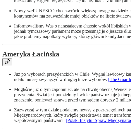
mieszkańcy Algierii wywyższają się identyfikacją z kulturą ara
Nowy szef UNESCO chce zwrócić większą uwagę na dziedzict
kontynentów ma zauważalnie mniej obiektów na liście światowe
Informowaliśmy Was o narastającym chaosie wokół libijskich w
jednak tymczasowy parlament może przesunąć je o jeszcze dłuż
jakie problemy napotkały wybory, którzy główni kandydaci nie 
Ameryka Łacińska
Już po wyborach prezydenckich w Chile. Wygrał lewicowy kan
udało mu się zwyciężyć w drugiej turze wyborów.
[The Guardi
Mogliście już o tym zapomnieć, ale na chwilę obecną Wenezu
prezydenta. Świat jest podzielony i wiele państw uznaje jedne
znaczenie, ponieważ sprawa przed tym sądem dotyczy 2 miliar
Zazwyczaj w tym dziale podajemy newsy z poszczególnych państ
Międzynarodowych, który zwięźle przedstawia temat transformac
współczesnymi państwami.
[Polski Instytut Spraw Międzynar