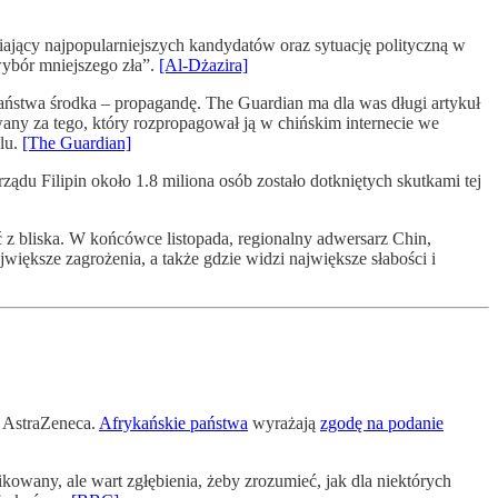
ający najpopularniejszych kandydatów oraz sytuację polityczną w
wybór mniejszego zła”.
[Al-Dżazira]
ństwa środka – propagandę. The Guardian ma dla was długi artykuł
awany za tego, który rozpropagował ją w chińskim internecie we
lu.
[The Guardian]
ądu Filipin około 1.8 miliona osób zostało dotkniętych skutkami tej
 z bliska. W końcówce listopada, regionalny adwersarz Chin,
jwiększe zagrożenia, a także gdzie widzi największe słabości i
 AstraZeneca.
Afrykańskie państwa
wyrażają
zgodę na podanie
kowany, ale wart zgłębienia, żeby zrozumieć, jak dla niektórych