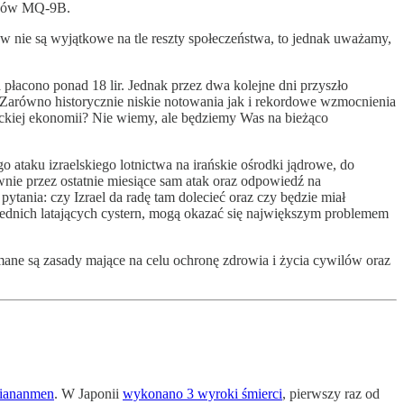
onów MQ-9B.
 nie są wyjątkowe na tle reszty społeczeństwa, to jednak uważamy,
płacono ponad 18 lir. Jednak przez dwa kolejne dni przyszło
a. Zarówno historycznie niskie notowania jak i rekordowe wzmocnienia
eckiej ekonomii? Nie wiemy, ale będziemy Was na bieżąco
ataku izraelskiego lotnictwa na irańskie ośrodki jądrowe, do
wnie przez ostatnie miesiące sam atak oraz odpowiedź na
ania: czy Izrael da radę tam dolecieć oraz czy będzie miał
ednich latających cystern, mogą okazać się największym problemem
ane są zasady mające na celu ochronę zdrowia i życia cywilów oraz
Tiananmen
. W Japonii
wykonano 3 wyroki śmierci
, pierwszy raz od