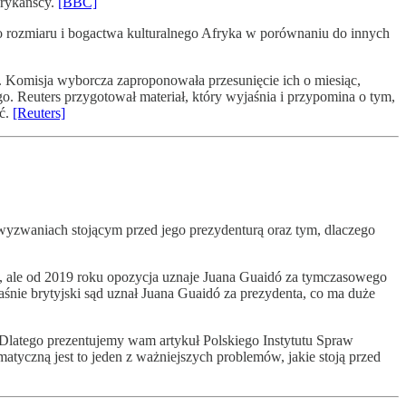
frykańscy.
[BBC]
rozmiaru i bogactwa kulturalnego Afryka w porównaniu do innych
ą. Komisja wyborcza zaproponowała przesunięcie ich o miesiąc,
. Reuters przygotował materiał, który wyjaśnia i przypomina o tym,
ść.
[Reuters]
wyzwaniach stojącym przed jego prezydenturą oraz tym, dlaczego
, ale od 2019 roku opozycja uznaje Juana Guaidó za tymczasowego
aśnie brytyjski sąd uznał Juana Guaidó za prezydenta, co ma duże
 Dlatego prezentujemy wam artykuł Polskiego Instytutu Spraw
atyczną jest to jeden z ważniejszych problemów, jakie stoją przed