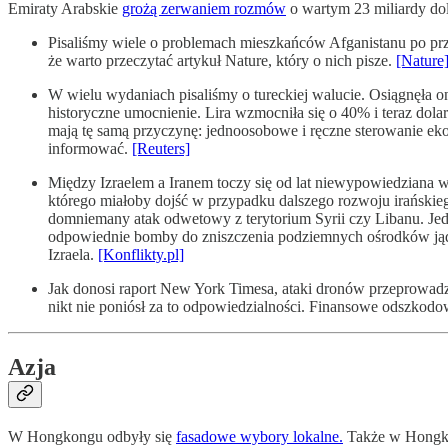
Emiraty Arabskie
grożą zerwaniem rozmów
o wartym 23 miliardy d
Pisaliśmy wiele o problemach mieszkańców Afganistanu po prz
że warto przeczytać artykuł Nature, który o nich pisze.
[Nature
W wielu wydaniach pisaliśmy o tureckiej walucie. Osiągnęła o
historyczne umocnienie. Lira wzmocniła się o 40% i teraz dola
mają tę samą przyczynę: jednoosobowe i ręczne sterowanie eko
informować.
[Reuters]
Między Izraelem a Iranem toczy się od lat niewypowiedziana w
którego miałoby dojść w przypadku dalszego rozwoju irańskieg
domniemany atak odwetowy z terytorium Syrii czy Libanu. Jedn
odpowiednie bomby do zniszczenia podziemnych ośrodków jądro
Izraela.
[Konflikty.pl]
Jak donosi raport New York Timesa, ataki dronów przeprowadz
nikt nie poniósł za to odpowiedzialności. Finansowe odszkodow
Azja
W Hongkongu odbyły się
fasadowe wybory lokalne.
Także w Hongko