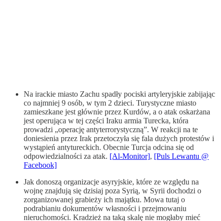
Na irackie miasto Zachu spadły pociski artyleryjskie zabijając
co najmniej 9 osób, w tym 2 dzieci. Turystyczne miasto
zamieszkane jest głównie przez Kurdów, a o atak oskarżana
jest operująca w tej części Iraku armia Turecka, która
prowadzi „operację antyterrorystyczną”. W reakcji na te
doniesienia przez Irak przetoczyła się fala dużych protestów i
wystąpień antytureckich. Obecnie Turcja odcina się od
odpowiedzialności za atak.
[Al-Monitor]
,
[Puls Lewantu @
Facebook]
Jak donoszą organizacje asyryjskie, które ze względu na
wojnę znajdują się dzisiaj poza Syrią, w Syrii dochodzi o
zorganizowanej grabieży ich majątku. Mowa tutaj o
podrabianiu dokumentów własności i przejmowaniu
nieruchomości. Kradzież na taką skalę nie mogłaby mieć