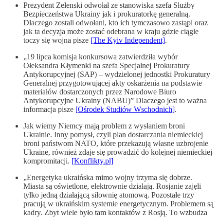
Prezydent Zełenski odwołał ze stanowiska szefa Służby
Bezpieczeństwa Ukrainy jak i prokuratorkę generalną.
Dlaczego zostali odwołani, kto ich tymczasowo zastąpi oraz
jak ta decyzja może zostać odebrana w kraju gdzie ciągle
toczy się wojna pisze
[The Kyiv Independent]
.
„19 lipca komisja konkursowa zatwierdziła wybór
Ołeksandra Kłymenki na szefa Specjalnej Prokuratury
Antykorupcyjnej (SAP) – wydzielonej jednostki Prokuratury
Generalnej przygotowującej akty oskarżenia na podstawie
materiałów dostarczonych przez Narodowe Biuro
Antykorupcyjne Ukrainy (NABU)” Dlaczego jest to ważna
informacja pisze
[Ośrodek Studiów Wschodnich]
.
Jak wiemy Niemcy mają problem z wysłaniem broni
Ukrainie. Inny pomysł, czyli plan dostarczania niemieckiej
broni państwom NATO, które przekazują własne uzbrojenie
Ukraine, również zdaje się prowadzić do kolejnej niemieckiej
kompromitacji.
[Konflikty.pl]
„Energetyka ukraińska mimo wojny trzyma się dobrze.
Miasta są oświetlone, elektrownie działają. Rosjanie zajęli
tylko jedną działającą siłownię atomową. Pozostałe trzy
pracują w ukraińskim systemie energetycznym. Problemem są
kadry. Zbyt wiele było tam kontaktów z Rosją. To wzbudza