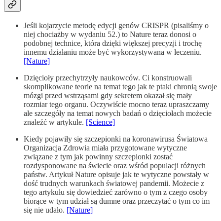
Jeśli kojarzycie metodę edycji genów CRISPR (pisaliśmy o
niej chociażby w wydaniu 52.) to Nature teraz donosi o
podobnej technice, która dzięki większej precyzji i trochę
innemu działaniu może być wykorzystywana w leczeniu.
[Nature]
Dzięcioły przechytrzyły naukowców. Ci konstruowali
skomplikowane teorie na temat tego jak te ptaki chronią swoje
mózgi przed wstrząsami gdy sekretem okazał się mały
rozmiar tego organu. Oczywiście mocno teraz upraszczamy
ale szczegóły na temat nowych badań o dzięciołach możecie
znaleźć w artykule.
[Science]
Kiedy pojawiły się szczepionki na koronawirusa Światowa
Organizacja Zdrowia miała przygotowane wytyczne
związane z tym jak powinny szczepionki zostać
rozdysponowane na świecie oraz wśród populacji różnych
państw. Artykuł Nature opisuje jak te wytyczne powstały w
dość trudnych warunkach światowej pandemii. Możecie z
tego artykułu się dowiedzieć zarówno o tym z czego osoby
biorące w tym udział są dumne oraz przeczytać o tym co im
się nie udało.
[Nature]