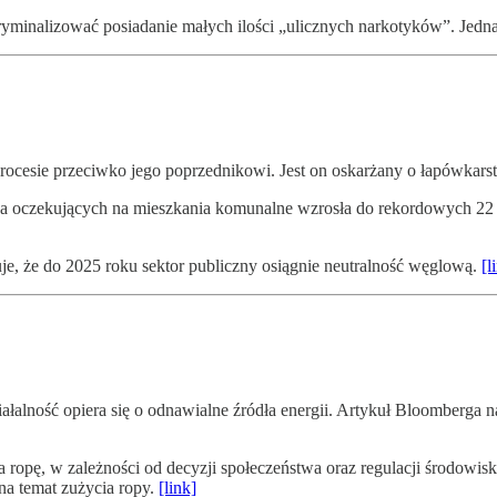
minalizować posiadanie małych ilości „ulicznych narkotyków”. Jednak
procesie przeciwko jego poprzednikowi. Jest on oskarżany o łapówkar
 oczekujących na mieszkania komunalne wzrosła do rekordowych 22 ty
e, że do 2025 roku sektor publiczny osiągnie neutralność węglową.
[l
łalność opiera się o odnawialne źródła energii. Artykuł Bloomberga na
opę, w zależności od decyzji społeczeństwa oraz regulacji środowis
na temat zużycia ropy.
[link]