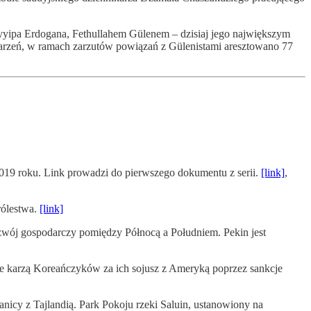
yipa Erdogana, Fethullahem Gülenem – dzisiaj jego największym
darzeń, w ramach zarzutów powiązań z Gülenistami aresztowano 77
2019 roku. Link prowadzi do pierwszego dokumentu z serii.
[link]
,
rólestwa.
[link]
zwój gospodarczy pomiędzy Północą a Południem. Pekin jest
e karzą Koreańczyków za ich sojusz z Ameryką poprzez sankcje
nicy z Tajlandią. Park Pokoju rzeki Saluin, ustanowiony na