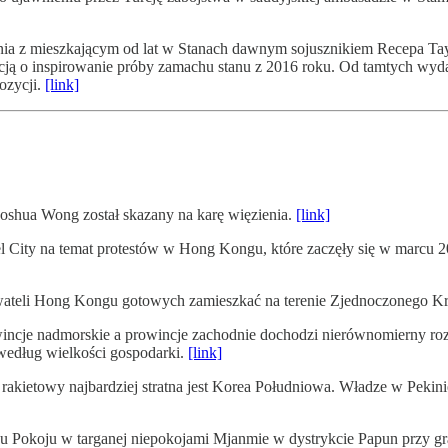
ia z mieszkającym od lat w Stanach dawnym sojusznikiem Recepa Tay
rcją o inspirowanie próby zamachu stanu z 2016 roku. Od tamtych wy
ozycji.
[link]
shua Wong został skazany na karę więzienia.
[link]
el City na temat protestów w Hong Kongu, które zaczęły się w marcu 
ywateli Hong Kongu gotowych zamieszkać na terenie Zjednoczonego K
wincje nadmorskie a prowincje zachodnie dochodzi nierównomierny ro
 według wielkości gospodarki.
[link]
kietowy najbardziej stratna jest Korea Południowa. Władze w Pekini
ku Pokoju w targanej niepokojami Mjanmie w dystrykcie Papun przy gra