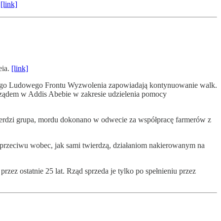
.
[link]
eia.
[link]
jskiego Ludowego Frontu Wyzwolenia zapowiadają kontynuowanie walk.
 rządem w Addis Abebie w zakresie udzielenia pomocy
wierdzi grupa, mordu dokonano w odwecie za współpracę farmerów z
sprzeciwu wobec, jak sami twierdzą, działaniom nakierowanym na
zez ostatnie 25 lat. Rząd sprzeda je tylko po spełnieniu przez