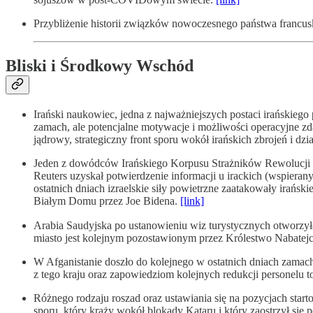
Przybliżenie historii związków nowoczesnego państwa francusk
Bliski i Środkowy Wschód
Irański naukowiec, jedna z najważniejszych postaci irańskieg
zamach, ale potencjalne motywacje i możliwości operacyjne zda
jądrowy, strategiczny front sporu wokół irańskich zbrojeń i dzi
Jeden z dowódców Irańskiego Korpusu Strażników Rewolucji miał
Reuters uzyskał potwierdzenie informacji u irackich (wspierany
ostatnich dniach izraelskie siły powietrzne zaatakowały irańsk
Białym Domu przez Joe Bidena.
[link]
Arabia Saudyjska po ustanowieniu wiz turystycznych otworzyła dla zwiedzających ruiny starożytnego 
miasto jest kolejnym pozostawionym przez Królestwo Nabatejc
W Afganistanie doszło do kolejnego w ostatnich dniach zama
z tego kraju oraz zapowiedziom kolejnych redukcji personelu t
Różnego rodzaju roszad oraz ustawiania się na pozycjach star
sporu, który krąży wokół blokady Kataru i który zaostrzył si