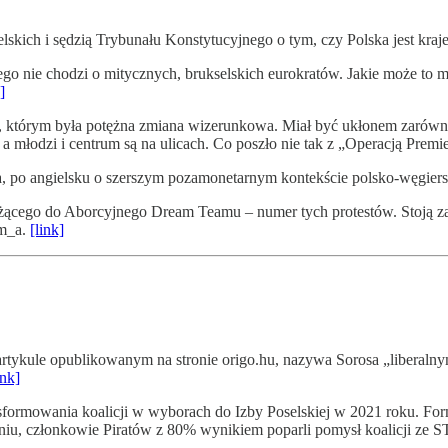
skich i sędzią Trybunału Konstytucyjnego o tym, czy Polska jest kr
nie chodzi o mitycznych, brukselskich eurokratów. Jakie może to mie
]
którym była potężna zmiana wizerunkowa. Miał być ukłonem zarówno do
, a młodzi i centrum są na ulicach. Co poszło nie tak z „Operacją Premi
po angielsku o szerszym pozamonetarnym kontekście polsko-węgierski
eżącego do Aborcyjnego Dream Teamu – numer tych protestów. Stoją za
am_a.
[link]
rtykule opublikowanym na stronie origo.hu, nazywa Sorosa „liberaln
ink]
sformowania koalicji w wyborach do Izby Poselskiej w 2021 roku. For
niu, członkowie Piratów z 80% wynikiem poparli pomysł koalicji ze