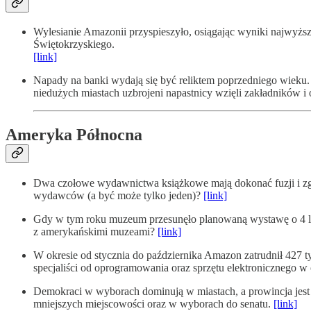
Wylesianie Amazonii przyspieszyło, osiągając wyniki najwyższ
Świętokrzyskiego.
[link]
Napady na banki wydają się być reliktem poprzedniego wieku.
niedużych miastach uzbrojeni napastnicy wzięli zakładników i
Ameryka Północna
Dwa czołowe wydawnictwa książkowe mają dokonać fuzji i zga
wydawców (a być może tylko jeden)?
[link]
Gdy w tym roku muzeum przesunęło planowaną wystawę o 4 lata 
z amerykańskimi muzeami?
[link]
W okresie od stycznia do października Amazon zatrudnił 427 t
specjaliści od oprogramowania oraz sprzętu elektronicznego
Demokraci w wyborach dominują w miastach, a prowincja jest
mniejszych miejscowości oraz w wyborach do senatu.
[link]