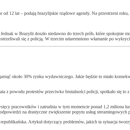
e od 12 lat – podają brazylijskie rządowe agendy. Na przestrzeni ro
 Jednak w Brazylii doszło niedawno do trzech prób, które spokojnie 
 ostrzeliwali się z policją. W trzecim udaremniono włamanie po wykr
rnąć około 30% rynku wydawniczego. Jakie będzie to miało konsekwen
z powodu protestów przeciwko brutalności policji, spotkało się to z 
ysięcy pracowników i zatrudnia w tym momencie ponad 1,2 miliona lud
 w odpowiedzi na drastyczne zwiększenie popytu usług streamingowyc
 republikańska. Artykuł dotyczący problemów, jakich ta sytuacja tw