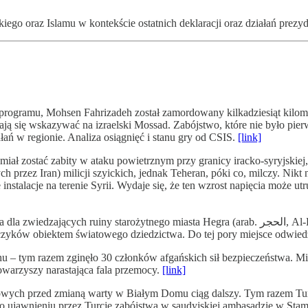
iego oraz Islamu w kontekście ostatnich deklaracji oraz działań prez
o programu, Mohsen Fahrizadeh został zamordowany kilkadziesiąt kilo
ją się wskazywać na izraelski Mossad. Zabójstwo, które nie było pierw
ałań w regionie. Analiza osiągnięć i stanu gry od CSIS.
[link]
 zostać zabity w ataku powietrznym przy granicy iracko-syryjskiej, t
ch przez Iran) milicji szyickich, jednak Teheran, póki co, milczy. Nik
ie instalacje na terenie Syrii. Wydaje się, że ten wzrost napięcia może
miasta Hegra (arab. الحجر, Al-Hidżr). Nietknięte niemal przez dwa tysiące lat, wykute w skale
zyków obiektem światowego dziedzictwa. Do tej pory miejsce odwiedz
chu – tym razem zginęło 30 członków afgańskich sił bezpieczeństwa
owarzyszy narastająca fala przemocy.
[link]
towych przed zmianą warty w Białym Domu ciąg dalszy. Tym razem Turc
ę po ujawnieniu przez Turcję zabójstwa w saudyjskiej ambasadzie w S