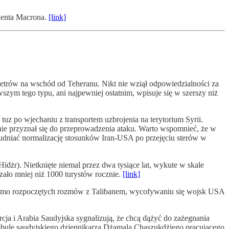
ydenta Macrona.
[link]
metrów na wschód od Teheranu. Nikt nie wziął odpowiedzialności za
szym tego typu, ani najpewniej ostatnim, wpisuje się w szerszy niż
uz po wjechaniu z transportem uzbrojenia na terytorium Syrii.
t nie przyznał się do przeprowadzenia ataku. Warto wspomnieć, że w
 utrudniać normalizację stosunków Iran-USA po przejęciu sterów w
ało mniej niż 1000 turystów rocznie.
[link]
. Mimo rozpoczętych rozmów z Talibanem, wycofywaniu się wojsk USA
ja i Arabia Saudyjska sygnalizują, że chcą dążyć do zażegnania
tambule saudyjskiego dziennikarza Dżamala Chaszukdżiego pracującego