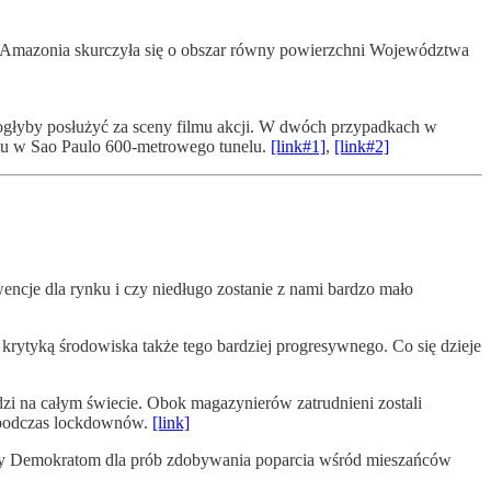
ku, Amazonia skurczyła się o obszar równy powierzchni Województwa
mogłyby posłużyć za sceny filmu akcji. W dwóch przypadkach w
yciu w Sao Paulo 600-metrowego tunelu.
[link#1]
,
[link#2]
cje dla rynku i czy niedługo zostanie z nami bardzo mało
krytyką środowiska także tego bardziej progresywnego. Co się dzieje
zi na całym świecie. Obok magazynierów zatrudnieni zostali
h podczas lockdownów.
[link]
orzy Demokratom dla prób zdobywania poparcia wśród mieszańców