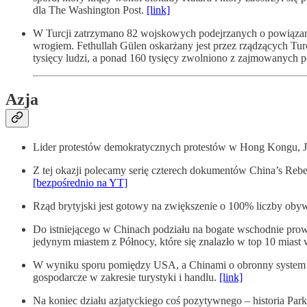
dla The Washington Post.
[link]
W Turcji zatrzymano 82 wojskowych podejrzanych o powiązan
wrogiem. Fethullah Gülen oskarżany jest przez rządzących Tu
tysięcy ludzi, a ponad 160 tysięcy zwolniono z zajmowanych p
Azja
Lider protestów demokratycznych protestów w Hong Kongu, Jo
Z tej okazji polecamy serię czterech dokumentów China’s Reb
[bezpośrednio na YT]
Rząd brytyjski jest gotowy na zwiększenie o 100% liczby ob
Do istniejącego w Chinach podziału na bogate wschodnie pro
jedynym miastem z Północy, które się znalazło w top 10 miast
W wyniku sporu pomiędzy USA, a Chinami o obronny system ra
gospodarcze w zakresie turystyki i handlu.
[link]
Na koniec działu azjatyckiego coś pozytywnego – historia Par