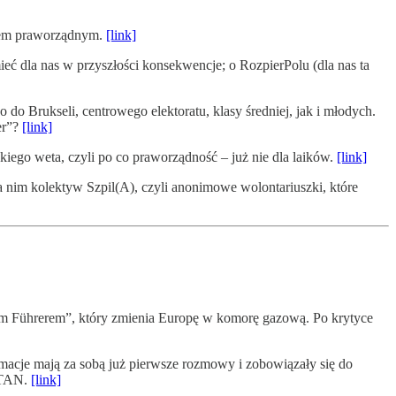
ajem praworządnym.
[link]
ć dla nas w przyszłości konsekwencje; o RozpierPolu (dla nas ta
 Brukseli, centrowego elektoratu, klasy średniej, jak i młodych.
er”?
[link]
ego weta, czyli po co praworządność – już nie dla laików.
[link]
 nim kolektyw Szpil(A), czyli anonimowe wolontariuszki, które
ym Führerem”, który zmienia Europę w komorę gazową. Po krytyce
macje mają za sobą już pierwsze rozmowy i zobowiązały się do
 STAN.
[link]