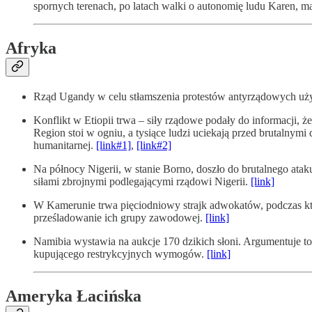
spornych terenach, po latach walki o autonomię ludu Karen, m
Afryka
Rząd Ugandy w celu stłamszenia protestów antyrządowych u
Konflikt w Etiopii trwa – siły rządowe podały do informacji
Region stoi w ogniu, a tysiące ludzi uciekają przed brutaln
humanitarnej.
[link#1]
,
[link#2]
Na północy Nigerii, w stanie Borno, doszło do brutalnego a
siłami zbrojnymi podlegającymi rządowi Nigerii.
[link]
W Kamerunie trwa pięciodniowy strajk adwokatów, podczas któ
prześladowanie ich grupy zawodowej.
[link]
Namibia wystawia na aukcje 170 dzikich słoni. Argumentuje to n
kupującego restrykcyjnych wymogów.
[link]
Ameryka Łacińska