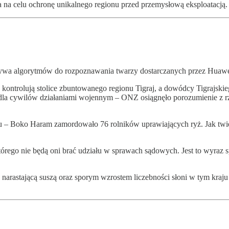
a na celu ochronę unikalnego regionu przed przemysłową eksploatacją
żywa algorytmów do rozpoznawania twarzy dostarczanych przez Huaw
, że kontrolują stolice zbuntowanego regionu Tigraj, a dowódcy Tigra
ymi dla cywilów działaniami wojennym – ONZ osiągnęło porozumienie z
taku – Boko Haram zamordowało 76 rolników uprawiających ryż. Jak t
rego nie będą oni brać udziału w sprawach sądowych. Jest to wyraz 
arastającą suszą oraz sporym wzrostem liczebności słoni w tym kraju pr