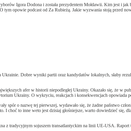
yborów Igora Dodona i została prezydentem Mołdawii. Kim jest i jak ba
O tym opowie podcast od Za Rubieżą. Jakie wyzwania stoją przed n
Ukrainie. Dobre wyniki partii oraz kandydatów lokalnych, słaby rezul
iększych afer w historii niepodległej Ukrainy. Okazało się, że w pub
ytorium Ukrainy. O wykryciu, reakcjach i konsekwencjach opowiada 
ły spór o nazwę tej pierwszej, wydawało się, że żadne państwo człon
. I choć to inne weto jest dzisiaj głośniejsze, warto dowiedzieć się, 
czna z tradycyjnym sojuszem transatlantyckim na linii UE-USA. Raport t