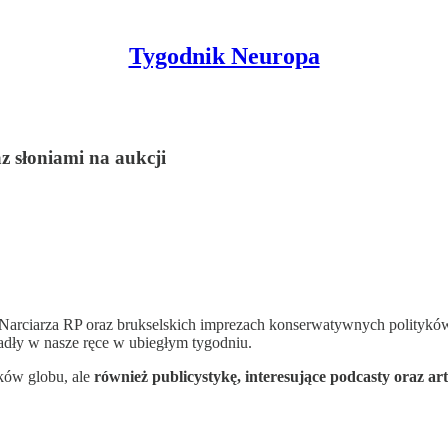
Tygodnik Neuropa
z słoniami na aukcji
rciarza RP oraz brukselskich imprezach konserwatywnych polityków. J
adły w nasze ręce w ubiegłym tygodniu.
tków globu, ale
również publicystykę, interesujące podcasty oraz a