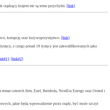
 rządzący krajem nie są temu przychylni.
[link]
stwo, korupcję oraz krzywoprzysięstwo.
[link]
sięcy, z czego ponad 19 tysięcy jest zakwalifikowanych jako
ink#1]
,
[link#2]
 temat czterech firm, Enel, Iberdrola, NextEra Energy oraz Orsted i
kowych, jakie będą wprowadzenie przez rządy, być może szczyt