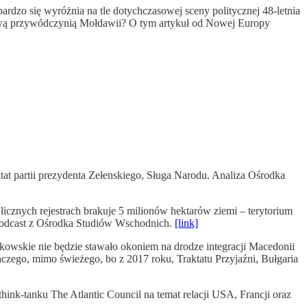
rdzo się wyróżnia na tle dotychczasowej sceny politycznej 48-letnia
ową przywódczynią Mołdawii? O tym artykuł od Nowej Europy
tat partii prezydenta Zełenskiego, Sługa Narodu. Analiza Ośrodka
licznych rejestrach brakuje 5 milionów hektarów ziemi – terytorium
podcast z Ośrodka Studiów Wschodnich.
[link]
kowskie nie będzie stawało okoniem na drodze integracji Macedonii
dlaczego, mimo świeżego, bo z 2017 roku, Traktatu Przyjaźni, Bułgaria
hink-tanku The Atlantic Council na temat relacji USA, Francji oraz