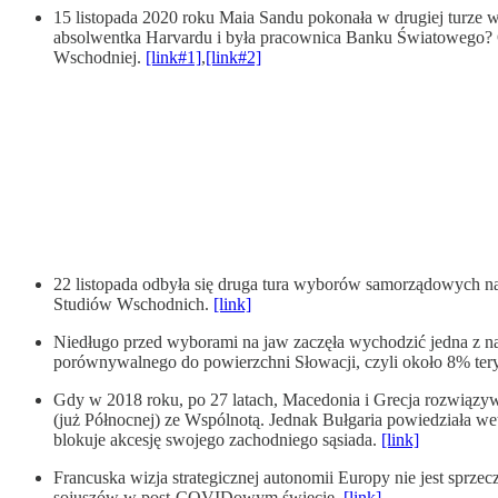
15 listopada 2020 roku Maia Sandu pokonała w drugiej turze w
absolwentka Harvardu i była pracownica Banku Światowego? 
Wschodniej.
[link#1]
,
[link#2]
22 listopada odbyła się druga tura wyborów samorządowych na 
Studiów Wschodnich.
[link]
Niedługo przed wyborami na jaw zaczęła wychodzić jedna z najw
porównywalnego do powierzchni Słowacji, czyli około 8% ter
Gdy w 2018 roku, po 27 latach, Macedonia i Grecja rozwiązywa
(już Północnej) ze Wspólnotą. Jednak Bułgaria powiedziała weto
blokuje akcesję swojego zachodniego sąsiada.
[link]
Francuska wizja strategicznej autonomii Europy nie jest sprze
sojuszów w post-COVIDowym świecie.
[link]