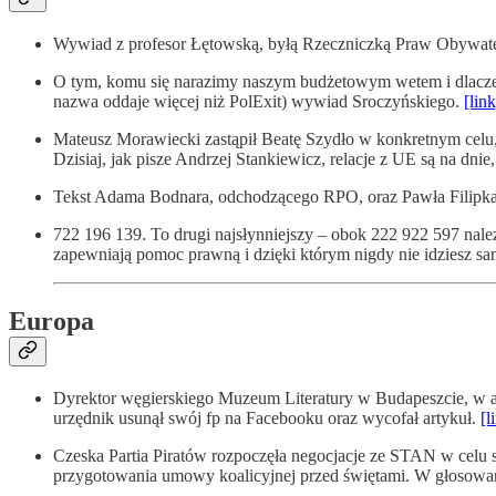
Wywiad z profesor Łętowską, byłą Rzeczniczką Praw Obywatel
O tym, komu się narazimy naszym budżetowym wetem i dlaczego 
nazwa oddaje więcej niż PolExit) wywiad Sroczyńskiego.
[link
Mateusz Morawiecki zastąpił Beatę Szydło w konkretnym celu, 
Dzisiaj, jak pisze Andrzej Stankiewicz, relacje z UE są na dnie
Tekst Adama Bodnara, odchodzącego RPO, oraz Pawła Filipka, 
722 196 139. To drugi najsłynniejszy – obok 222 922 597 nal
zapewniają pomoc prawną i dzięki którym nigdy nie idziesz s
Europa
Dyrektor węgierskiego Muzeum Literatury w Budapeszcie, w a
urzędnik usunął swój fp na Facebooku oraz wycofał artykuł.
[l
Czeska Partia Piratów rozpoczęła negocjacje ze STAN w celu 
przygotowania umowy koalicyjnej przed świętami. W głosowa