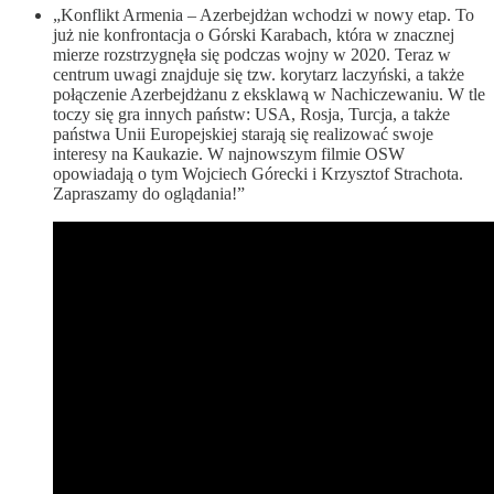
„Konflikt Armenia – Azerbejdżan wchodzi w nowy etap. To
już nie konfrontacja o Górski Karabach, która w znacznej
mierze rozstrzygnęła się podczas wojny w 2020. Teraz w
centrum uwagi znajduje się tzw. korytarz laczyński, a także
połączenie Azerbejdżanu z eksklawą w Nachiczewaniu. W tle
toczy się gra innych państw: USA, Rosja, Turcja, a także
państwa Unii Europejskiej starają się realizować swoje
interesy na Kaukazie. W najnowszym filmie OSW
opowiadają o tym Wojciech Górecki i Krzysztof Strachota.
Zapraszamy do oglądania!”