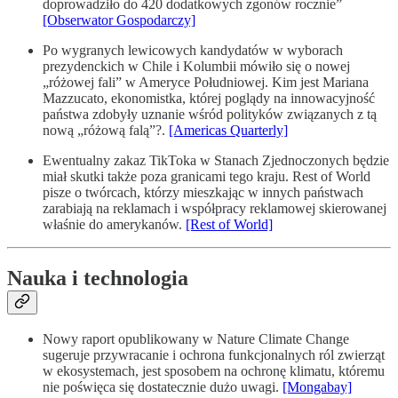
doprowadziło do 420 dodatkowych zgonów rocznie”
[Obserwator Gospodarczy]
Po wygranych lewicowych kandydatów w wyborach
prezydenckich w Chile i Kolumbii mówiło się o nowej
„różowej fali” w Ameryce Południowej. Kim jest Mariana
Mazzucato, ekonomistka, której poglądy na innowacyjność
państwa zdobyły uznanie wśród polityków związanych z tą
nową „różową falą”?.
[Americas Quarterly]
Ewentualny zakaz TikToka w Stanach Zjednoczonych będzie
miał skutki także poza granicami tego kraju. Rest of World
pisze o twórcach, którzy mieszkając w innych państwach
zarabiają na reklamach i współpracy reklamowej skierowanej
właśnie do amerykanów.
[Rest of World]
Nauka i technologia
Nowy raport opublikowany w Nature Climate Change
sugeruje przywracanie i ochrona funkcjonalnych ról zwierząt
w ekosystemach, jest sposobem na ochronę klimatu, któremu
nie poświęca się dostatecznie dużo uwagi.
[Mongabay]