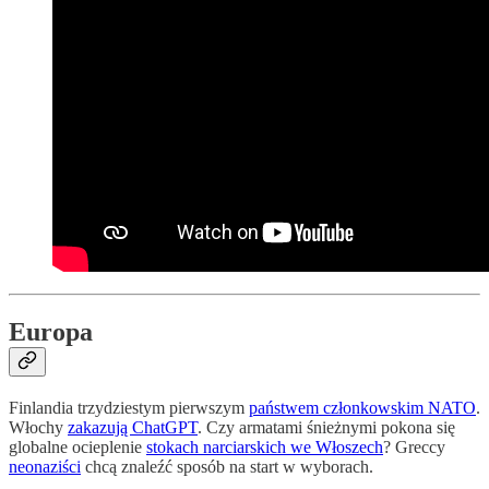
Europa
Finlandia trzydziestym pierwszym
państwem członkowskim NATO
.
Włochy
zakazują ChatGPT
. Czy armatami śnieżnymi pokona się
globalne ocieplenie
stokach narciarskich we Włoszech
? Greccy
neonaziści
chcą znaleźć sposób na start w wyborach.