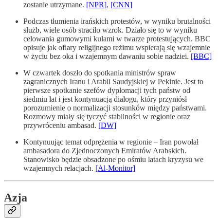
zostanie utrzymane.
[NPR]
,
[CNN]
Podczas tłumienia irańskich protestów, w wyniku brutalności
służb, wiele osób straciło wzrok. Działo się to w wyniku
celowania gumowymi kulami w twarze protestujących. BBC
opisuje jak ofiary religijnego reżimu wspierają się wzajemnie
w życiu bez oka i wzajemnym dawaniu sobie nadziei.
[BBC]
W czwartek doszło do spotkania ministrów spraw
zagranicznych Iranu i Arabii Saudyjskiej w Pekinie. Jest to
pierwsze spotkanie szefów dyplomacji tych państw od
siedmiu lat i jest kontynuacją dialogu, który przyniósł
porozumienie o normalizacji stosunków między państwami.
Rozmowy miały się tyczyć stabilności w regionie oraz
przywróceniu ambasad.
[DW]
Kontynuując temat odprężenia w regionie – Iran powołał
ambasadora do Zjednoczonych Emiratów Arabskich.
Stanowisko będzie obsadzone po ośmiu latach kryzysu we
wzajemnych relacjach.
[Al-Monitor]
Azja