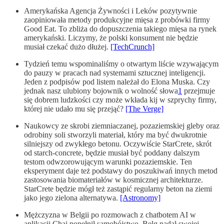
Amerykańska Agencja Żywności i Leków pozytywnie
zaopiniowała metody produkcyjne mięsa z probówki firmy
Good Eat. To zbliża do dopuszczenia takiego mięsa na rynek
amerykański. Liczymy, że polski konsument nie będzie
musiał czekać dużo dłużej.
[TechCrunch]
Tydzień temu wspominaliśmy o otwartym liście wzywającym
do pauzy w pracach nad systemami sztucznej inteligencji.
Jeden z podpisów pod listem należał do Elona Muska. Czy
jednak nasz ulubiony bojownik o wolność słowa
1
przejmuje
się dobrem ludzkości czy może wkłada kij w szprychy firmy,
której nie udało mu się przejąć?
[The Verge]
Naukowcy ze skrobi ziemniaczanej, pozaziemskiej gleby oraz
odrobiny soli stworzyli materiał, który ma być dwukrotnie
silniejszy od zwykłego betonu. Oczywiście StarCrete, skrót
od starch-concrete, będzie musiał być poddany dalszym
testom odwzorowującym warunki pozaziemskie. Ten
eksperyment daje też podstawy do poszukiwań innych metod
zastosowania biomateriałów w kosmicznej architekturze.
StarCrete będzie mógł też zastąpić regularny beton na ziemi
jako jego zielona alternatywa.
[Astronomy]
Mężczyzna w Belgii po rozmowach z chatbotem AI w
aplikacji Chai popełnił samobójstwo. Belg nadał swojej