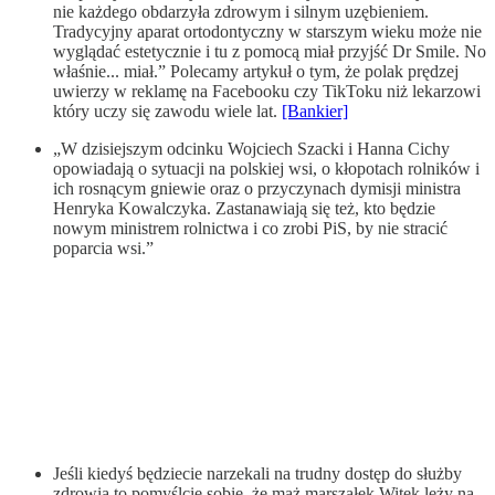
nie każdego obdarzyła zdrowym i silnym uzębieniem.
Tradycyjny aparat ortodontyczny w starszym wieku może nie
wyglądać estetycznie i tu z pomocą miał przyjść Dr Smile. No
właśnie... miał.” Polecamy artykuł o tym, że polak prędzej
uwierzy w reklamę na Facebooku czy TikToku niż lekarzowi
który uczy się zawodu wiele lat.
[Bankier]
„W dzisiejszym odcinku Wojciech Szacki i Hanna Cichy
opowiadają o sytuacji na polskiej wsi, o kłopotach rolników i
ich rosnącym gniewie oraz o przyczynach dymisji ministra
Henryka Kowalczyka. Zastanawiają się też, kto będzie
nowym ministrem rolnictwa i co zrobi PiS, by nie stracić
poparcia wsi.”
Jeśli kiedyś będziecie narzekali na trudny dostęp do służby
zdrowia to pomyślcie sobie, że mąż marszałek Witek leży na