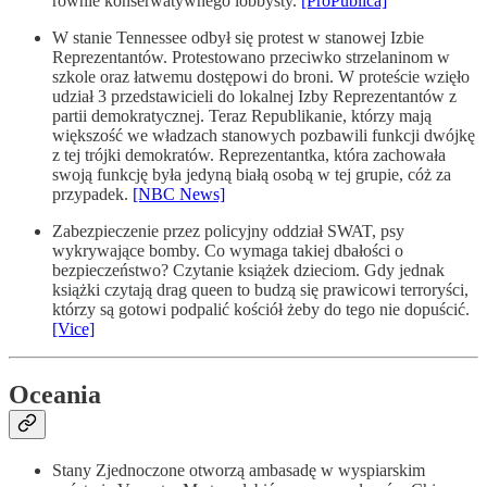
równie konserwatywnego lobbysty.
[ProPublica]
W stanie Tennessee odbył się protest w stanowej Izbie
Reprezentantów. Protestowano przeciwko strzelaninom w
szkole oraz łatwemu dostępowi do broni. W proteście wzięło
udział 3 przedstawicieli do lokalnej Izby Reprezentantów z
partii demokratycznej. Teraz Republikanie, którzy mają
większość we władzach stanowych pozbawili funkcji dwójkę
z tej trójki demokratów. Reprezentantka, która zachowała
swoją funkcję była jedyną białą osobą w tej grupie, cóż za
przypadek.
[NBC News]
Zabezpieczenie przez policyjny oddział SWAT, psy
wykrywające bomby. Co wymaga takiej dbałości o
bezpieczeństwo? Czytanie książek dzieciom. Gdy jednak
książki czytają drag queen to budzą się prawicowi terroryści,
którzy są gotowi podpalić kościół żeby do tego nie dopuścić.
[Vice]
Oceania
Stany Zjednoczone otworzą ambasadę w wyspiarskim