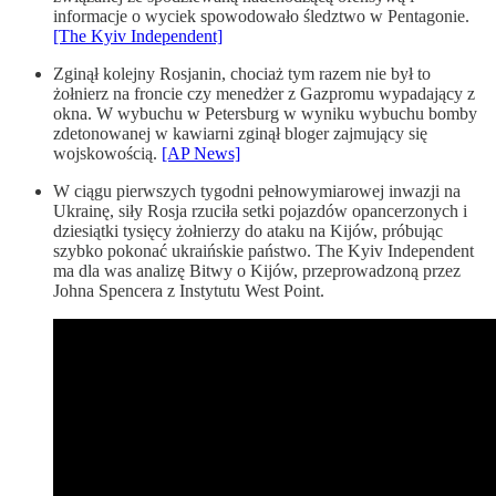
informacje o wyciek spowodowało śledztwo w Pentagonie.
[The Kyiv Independent]
Zginął kolejny Rosjanin, chociaż tym razem nie był to
żołnierz na froncie czy menedżer z Gazpromu wypadający z
okna. W wybuchu w Petersburg w wyniku wybuchu bomby
zdetonowanej w kawiarni zginął bloger zajmujący się
wojskowością.
[AP News]
W ciągu pierwszych tygodni pełnowymiarowej inwazji na
Ukrainę, siły Rosja rzuciła setki pojazdów opancerzonych i
dziesiątki tysięcy żołnierzy do ataku na Kijów, próbując
szybko pokonać ukraińskie państwo. The Kyiv Independent
ma dla was analizę Bitwy o Kijów, przeprowadzoną przez
Johna Spencera z Instytutu West Point.