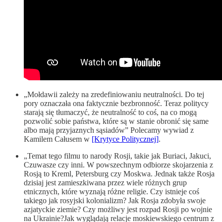
„Mołdawii zależy na zredefiniowaniu neutralności. Do tej
pory oznaczała ona faktycznie bezbronność. Teraz politycy
starają się tłumaczyć, że neutralność to coś, na co mogą
pozwolić sobie państwa, które są w stanie obronić się same
albo mają przyjaznych sąsiadów” Polecamy wywiad z
Kamilem Całusem w
[Krytyce Politycznej]
.
„Temat tego filmu to narody Rosji, takie jak Buriaci, Jakuci,
Czuwasze czy inni. W powszechnym odbiorze skojarzenia z
Rosją to Kreml, Petersburg czy Moskwa. Jednak także Rosja
dzisiaj jest zamieszkiwana przez wiele różnych grup
etnicznych, które wyznają różne religie. Czy istnieje coś
takiego jak rosyjski kolonializm? Jak Rosja zdobyła swoje
azjatyckie ziemie? Czy możliwy jest rozpad Rosji po wojnie
na Ukrainie?Jak wyglądają relacje moskiewskiego centrum z