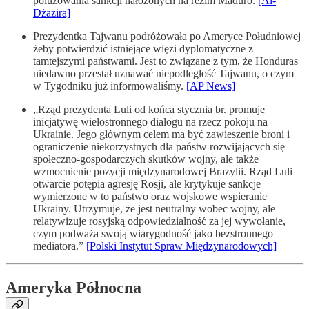
poluzowania sankcji nałożonych na reżim Maduro.
[Al-
Dżazira]
Prezydentka Tajwanu podróżowała po Ameryce Południowej
żeby potwierdzić istniejące więzi dyplomatyczne z
tamtejszymi państwami. Jest to związane z tym, że Honduras
niedawno przestał uznawać niepodległość Tajwanu, o czym
w Tygodniku już informowaliśmy.
[AP News]
„Rząd prezydenta Luli od końca stycznia br. promuje
inicjatywę wielostronnego dialogu na rzecz pokoju na
Ukrainie. Jego głównym celem ma być zawieszenie broni i
ograniczenie niekorzystnych dla państw rozwijających się
społeczno-gospodarczych skutków wojny, ale także
wzmocnienie pozycji międzynarodowej Brazylii. Rząd Luli
otwarcie potępia agresję Rosji, ale krytykuje sankcje
wymierzone w to państwo oraz wojskowe wspieranie
Ukrainy. Utrzymuje, że jest neutralny wobec wojny, ale
relatywizuje rosyjską odpowiedzialność za jej wywołanie,
czym podważa swoją wiarygodność jako bezstronnego
mediatora.”
[Polski Instytut Spraw Międzynarodowych]
Ameryka Północna