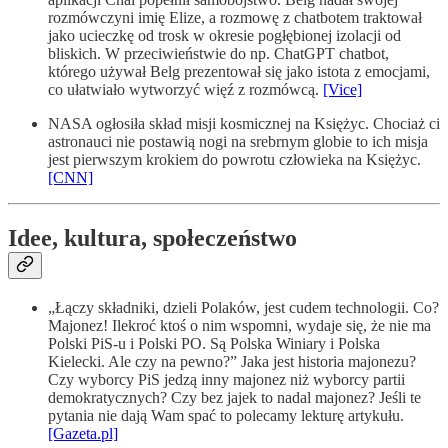
rozmówczyni imię Elize, a rozmowę z chatbotem traktował
jako ucieczkę od trosk w okresie pogłębionej izolacji od
bliskich. W przeciwieństwie do np. ChatGPT chatbot,
którego używał Belg prezentował się jako istota z emocjami,
co ułatwiało wytworzyć więź z rozmówcą.
[Vice]
NASA ogłosiła skład misji kosmicznej na Księżyc. Chociaż ci
astronauci nie postawią nogi na srebrnym globie to ich misja
jest pierwszym krokiem do powrotu człowieka na Księżyc.
[CNN]
Idee, kultura, społeczeństwo
„Łączy składniki, dzieli Polaków, jest cudem technologii. Co?
Majonez! Ilekroć ktoś o nim wspomni, wydaje się, że nie ma
Polski PiS-u i Polski PO. Są Polska Winiary i Polska
Kielecki. Ale czy na pewno?” Jaka jest historia majonezu?
Czy wyborcy PiS jedzą inny majonez niż wyborcy partii
demokratycznych? Czy bez jajek to nadal majonez? Jeśli te
pytania nie dają Wam spać to polecamy lekturę artykułu.
[Gazeta.pl]