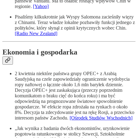
państwie Vanuatu. Ma to osłabić rosnący wpływów Chin w
regionie.
[Yahoo]
Pisaliśmy kilkukrotnie jak Wyspy Salomona zacieśniły więzy
z Chinami. Teraz władze lokalne pozbawiły funkcji jednego z
polityków, który słynął z opinii krytycznych wobec Chin.
[Radio New Zealand]
Ekonomia i gospodarka
2 kwietnia niektóre państwa grupy OPEC+ z Arabią
Saudyjską na czele zapowiedziały ograniczenie wydobycia
ropy naftowej o łącznie około 1,6 mln baryłek dziennie.
Decyzja OPEC+ jest zaskakująca (przeczy poprzednim
komunikatom o braku cięć do końca roku) i ma być
odpowiedzią na prognozowane światowe spowolnienie
gospodarcze. W efekcie ropa zdrożała na rynkach o około
8%. Decyzja ta zdecydowanie jest na rękę Rosji, a przeciwko
interesom państw Zachodu.
[Ośrodek Studiów Wschodnich]
„Jak wynika z badania dwóch ekonomistów, urynkowienie
pogotowia ratunkowego w stolicy Szwecji, Sztokholmie