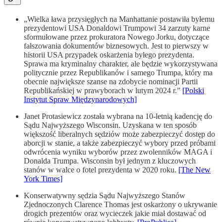
„Wielka ława przysięgłych na Manhattanie postawiła byłemu
prezydentowi USA Donaldowi Trumpowi 34 zarzuty karne
sformułowane przez prokuratora Nowego Jorku, dotyczące
fałszowania dokumentów biznesowych. Jest to pierwszy w
historii USA przypadek oskarżenia byłego prezydenta.
Sprawa ma kryminalny charakter, ale będzie wykorzystywana
politycznie przez Republikanów i samego Trumpa, który ma
obecnie największe szanse na zdobycie nominacji Partii
Republikańskiej w prawyborach w lutym 2024 r.”
[Polski
Instytut Spraw Międzynarodowych]
Janet Protasiewicz została wybrana na 10-letnią kadencję do
Sądu Najwyższego Wisconsin. Uzyskana w ten sposób
większość liberalnych sędziów może zabezpieczyć dostęp do
aborcji w stanie, a także zabezpieczyć wybory przed próbami
odwrócenia wyniku wyborów przez zwolenników MAGA i
Donalda Trumpa. Wisconsin był jednym z kluczowych
stanów w walce o fotel prezydenta w 2020 roku.
[The New
York Times]
Konserwatywny sędzia Sądu Najwyższego Stanów
Zjednoczonych Clarence Thomas jest oskarżony o ukrywanie
drogich prezentów oraz wycieczek jakie miał dostawać od