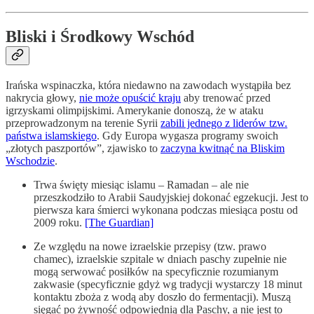
Bliski i Środkowy Wschód
Irańska wspinaczka, która niedawno na zawodach wystąpiła bez
nakrycia głowy,
nie może opuścić kraju
aby trenować przed
igrzyskami olimpijskimi. Amerykanie donoszą, że w ataku
przeprowadzonym na terenie Syrii
zabili jednego z liderów tzw.
państwa islamskiego
. Gdy Europa wygasza programy swoich
„złotych paszportów”, zjawisko to
zaczyna kwitnąć na Bliskim
Wschodzie
.
Trwa święty miesiąc islamu – Ramadan – ale nie
przeszkodziło to Arabii Saudyjskiej dokonać egzekucji. Jest to
pierwsza kara śmierci wykonana podczas miesiąca postu od
2009 roku.
[The Guardian]
Ze względu na nowe izraelskie przepisy (tzw. prawo
chamec), izraelskie szpitale w dniach paschy zupełnie nie
mogą serwować posiłków na specyficznie rozumianym
zakwasie (specyficznie gdyż wg tradycji wystarczy 18 minut
kontaktu zboża z wodą aby doszło do fermentacji). Muszą
sięgać po żywność odpowiednią dla Paschy, a nie jest to