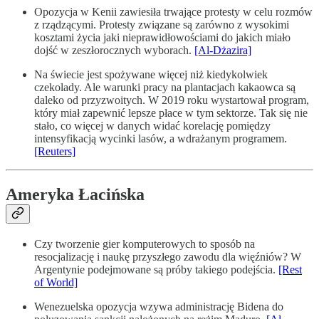
Opozycja w Kenii zawiesiła trwające protesty w celu rozmów
z rządzącymi. Protesty związane są zarówno z wysokimi
kosztami życia jaki nieprawidłowościami do jakich miało
dojść w zeszłorocznych wyborach.
[Al-Dżazira]
Na świecie jest spożywane więcej niż kiedykolwiek
czekolady. Ale warunki pracy na plantacjach kakaowca są
daleko od przyzwoitych. W 2019 roku wystartował program,
który miał zapewnić lepsze płace w tym sektorze. Tak się nie
stało, co więcej w danych widać korelację pomiędzy
intensyfikacją wycinki lasów, a wdrażanym programem.
[Reuters]
Ameryka Łacińska
Czy tworzenie gier komputerowych to sposób na
resocjalizację i naukę przyszłego zawodu dla więźniów? W
Argentynie podejmowane są próby takiego podejścia.
[Rest
of World]
Wenezuelska opozycja wzywa administrację Bidena do