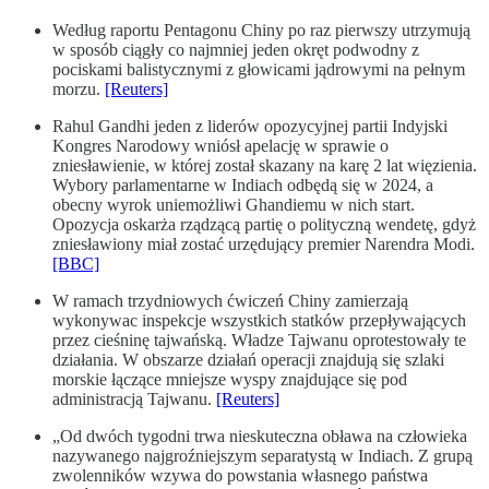
Według raportu Pentagonu Chiny po raz pierwszy utrzymują
w sposób ciągły co najmniej jeden okręt podwodny z
pociskami balistycznymi z głowicami jądrowymi na pełnym
morzu.
[Reuters]
Rahul Gandhi jeden z liderów opozycyjnej partii Indyjski
Kongres Narodowy wniósł apelację w sprawie o
zniesławienie, w której został skazany na karę 2 lat więzienia.
Wybory parlamentarne w Indiach odbędą się w 2024, a
obecny wyrok uniemożliwi Ghandiemu w nich start.
Opozycja oskarża rządzącą partię o polityczną wendetę, gdyż
zniesławiony miał zostać urzędujący premier Narendra Modi.
[BBC]
W ramach trzydniowych ćwiczeń Chiny zamierzają
wykonywac inspekcje wszystkich statków przepływających
przez cieśninę tajwańską. Władze Tajwanu oprotestowały te
działania. W obszarze działań operacji znajdują się szlaki
morskie łączące mniejsze wyspy znajdujące się pod
administracją Tajwanu.
[Reuters]
„Od dwóch tygodni trwa nieskuteczna obława na człowieka
nazywanego najgroźniejszym separatystą w Indiach. Z grupą
zwolenników wzywa do powstania własnego państwa