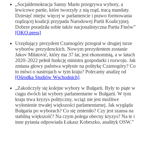
„Socjaldemokracja Sanny Marin przegrywa wybory, a
lewicowe partie, które tworzyły z nią rząd, tracą mandaty.
Dziesięć miejsc więcej w parlamencie i prawo formowania
rządzącej koalicji przypada Narodowej Partii Koalicyjnej.
Dobrze poradziła sobie także nacjonalistyczna Partia Finów”
[OKO.press]
Urzędujący prezydent Czarnogóry przegrał w drugiej turze
wyborów prezydenckich. Nowym prezydentem zostanie
Jakov Milatović, który ma 37 lat, jest ekonomistą, a w latach
2020–2022 pełnił funkcję ministra gospodarki i rozwoju. Jak
zmiana głowy państwa wpłynie na politykę Czarnogóry? Co
to mówi o nastrojach w tym kraju? Polecamy analizę od
[Ośrodka Studiów Wschodnich]
.
„Zakończyły się kolejne wybory w Bułgarii. Były to piąte w
ciągu dwóch lat wybory parlamentarne w Bułgarii. W tym
kraju trwa kryzys polityczny, wciąż nie jest możliwe
wyłonienie trwałej większości parlamentarnej. Jak wygląda
Bułgaria po wyborach? Co się zmieniło? Czy jest szansa na
stabilną większość? Na czym polega obecny kryzys? Na te i
inne pytania odpowiada Łukasz Kobeszko, analityk OSW.”