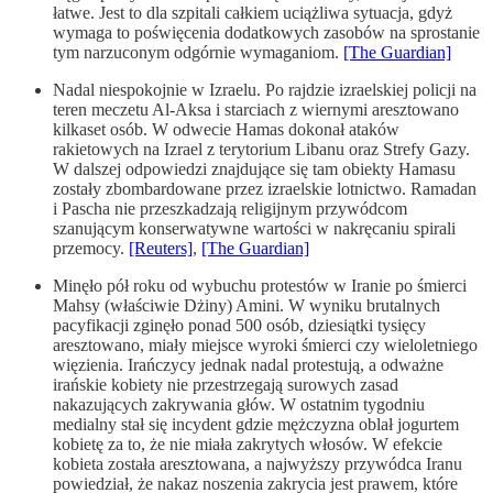
łatwe. Jest to dla szpitali całkiem uciążliwa sytuacja, gdyż
wymaga to poświęcenia dodatkowych zasobów na sprostanie
tym narzuconym odgórnie wymaganiom.
[The Guardian]
Nadal niespokojnie w Izraelu. Po rajdzie izraelskiej policji na
teren meczetu Al-Aksa i starciach z wiernymi aresztowano
kilkaset osób. W odwecie Hamas dokonał ataków
rakietowych na Izrael z terytorium Libanu oraz Strefy Gazy.
W dalszej odpowiedzi znajdujące się tam obiekty Hamasu
zostały zbombardowane przez izraelskie lotnictwo. Ramadan
i Pascha nie przeszkadzają religijnym przywódcom
szanującym konserwatywne wartości w nakręcaniu spirali
przemocy.
[Reuters]
,
[The Guardian]
Minęło pół roku od wybuchu protestów w Iranie po śmierci
Mahsy (właściwie Dżiny) Amini. W wyniku brutalnych
pacyfikacji zginęło ponad 500 osób, dziesiątki tysięcy
aresztowano, miały miejsce wyroki śmierci czy wieloletniego
więzienia. Irańczycy jednak nadal protestują, a odważne
irańskie kobiety nie przestrzegają surowych zasad
nakazujących zakrywania głów. W ostatnim tygodniu
medialny stał się incydent gdzie mężczyzna oblał jogurtem
kobietę za to, że nie miała zakrytych włosów. W efekcie
kobieta została aresztowana, a najwyższy przywódca Iranu
powiedział, że nakaz noszenia zakrycia jest prawem, które