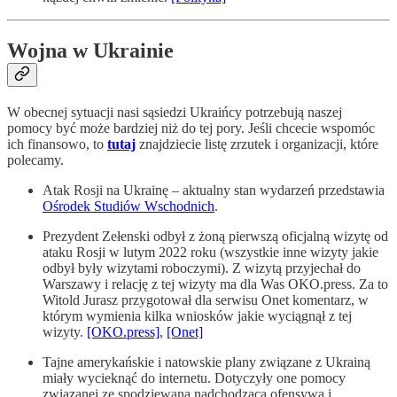
Wojna w Ukrainie
W obecnej sytuacji nasi sąsiedzi Ukraińcy potrzebują naszej
pomocy być może bardziej niż do tej pory. Jeśli chcecie wspomóc
ich finansowo, to
tutaj
znajdziecie listę zrzutek i organizacji, które
polecamy.
Atak Rosji na Ukrainę – aktualny stan wydarzeń przedstawia
Ośrodek Studiów Wschodnich
.
Prezydent Zełenski odbył z żoną pierwszą oficjalną wizytę od
ataku Rosji w lutym 2022 roku (wszystkie inne wizyty jakie
odbył były wizytami roboczymi). Z wizytą przyjechał do
Warszawy i relację z tej wizyty ma dla Was OKO.press. Za to
Witold Jurasz przygotował dla serwisu Onet komentarz, w
którym wymienia kilka wniosków jakie wyciągnął z tej
wizyty.
[OKO.press]
,
[Onet]
Tajne amerykańskie i natowskie plany związane z Ukrainą
miały wycieknąć do internetu. Dotyczyły one pomocy
związanej ze spodziewaną nadchodzącą ofensywą i