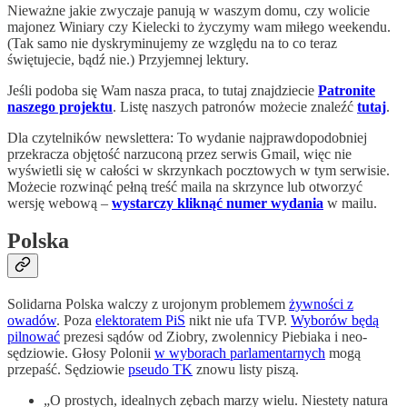
Nieważne jakie zwyczaje panują w waszym domu, czy wolicie
majonez Winiary czy Kielecki to życzymy wam miłego weekendu.
(Tak samo nie dyskryminujemy ze względu na to co teraz
świętujecie, bądź nie.) Przyjemnej lektury.
Jeśli podoba się Wam nasza praca, to tutaj znajdziecie
Patronite
naszego projektu
. Listę naszych patronów możecie znaleźć
tutaj
.
Dla czytelników newslettera: To wydanie najprawdopodobniej
przekracza objętość narzuconą przez serwis Gmail, więc nie
wyświetli się w całości w skrzynkach pocztowych w tym serwisie.
Możecie rozwinąć pełną treść maila na skrzynce lub otworzyć
wersję webową –
wystarczy kliknąć numer wydania
w mailu.
Polska
Solidarna Polska walczy z urojonym problemem
żywności z
owadów
. Poza
elektoratem PiS
nikt nie ufa TVP.
Wyborów będą
pilnować
prezesi sądów od Ziobry, zwolennicy Piebiaka i neo-
sędziowie. Głosy Polonii
w wyborach parlamentarnych
mogą
przepaść. Sędziowie
pseudo TK
znowu listy piszą.
„O prostych, idealnych zębach marzy wielu. Niestety natura