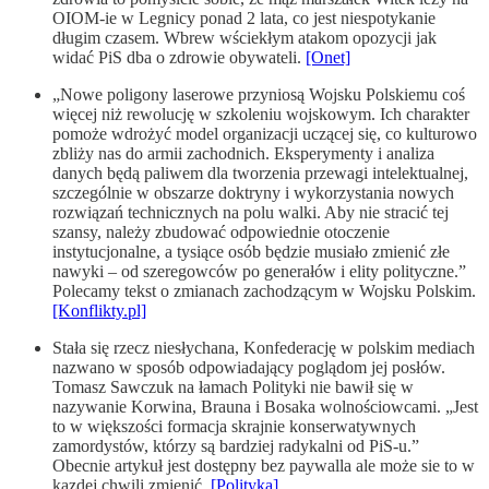
OIOM-ie w Legnicy ponad 2 lata, co jest niespotykanie
długim czasem. Wbrew wściekłym atakom opozycji jak
widać PiS dba o zdrowie obywateli.
[Onet]
„Nowe poligony laserowe przyniosą Wojsku Polskiemu coś
więcej niż rewolucję w szkoleniu wojskowym. Ich charakter
pomoże wdrożyć model organizacji uczącej się, co kulturowo
zbliży nas do armii zachodnich. Eksperymenty i analiza
danych będą paliwem dla tworzenia przewagi intelektualnej,
szczególnie w obszarze doktryny i wykorzystania nowych
rozwiązań technicznych na polu walki. Aby nie stracić tej
szansy, należy zbudować odpowiednie otoczenie
instytucjonalne, a tysiące osób będzie musiało zmienić złe
nawyki – od szeregowców po generałów i elity polityczne.”
Polecamy tekst o zmianach zachodzącym w Wojsku Polskim.
[Konflikty.pl]
Stała się rzecz niesłychana, Konfederację w polskim mediach
nazwano w sposób odpowiadający poglądom jej posłów.
Tomasz Sawczuk na łamach Polityki nie bawił się w
nazywanie Korwina, Brauna i Bosaka wolnościowcami. „Jest
to w większości formacja skrajnie konserwatywnych
zamordystów, którzy są bardziej radykalni od PiS-u.”
Obecnie artykuł jest dostępny bez paywalla ale może sie to w
kązdej chwili zmienić.
[Polityka]