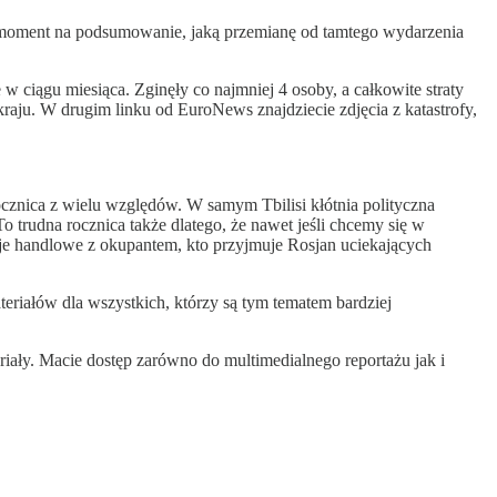
ry moment na podsumowanie, jaką przemianę od tamtego wydarzenia
 w ciągu miesiąca. Zginęły co najmniej 4 osoby, a całkowite straty
ju. W drugim linku od EuroNews znajdziecie zdjęcia z katastrofy,
 rocznica z wielu względów. W samym Tbilisi kłótnia polityczna
trudna rocznica także dlatego, że nawet jeśli chcemy się w
lacje handlowe z okupantem, kto przyjmuje Rosjan uciekających
teriałów dla wszystkich, którzy są tym tematem bardziej
iały. Macie dostęp zarówno do multimedialnego reportażu jak i