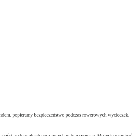
endem, popieramy bezpieczeństwo podczas rowerowych wycieczek.
w całości w skrzynkach pocztowych w tym serwisie. Możecie rozwinąć