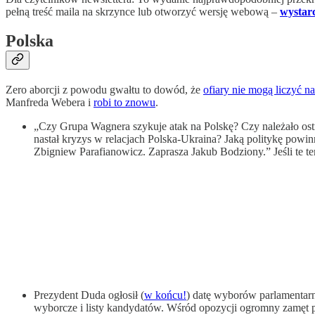
pełną treść maila na skrzynce lub otworzyć wersję webową –
wystar
Polska
Zero aborcji z powodu gwałtu to dowód, że
ofiary nie mogą liczyć n
Manfreda Webera i
robi to znowu
.
„Czy Grupa Wagnera szykuje atak na Polskę? Czy należało ostrz
nastał kryzys w relacjach Polska-Ukraina? Jaką politykę pow
Zbigniew Parafianowicz. Zaprasza Jakub Bodziony.” Jeśli te te
Prezydent Duda ogłosił (
w końcu!
) datę wyborów parlamentarny
wyborcze i listy kandydatów. Wśród opozycji ogromny zamęt pow