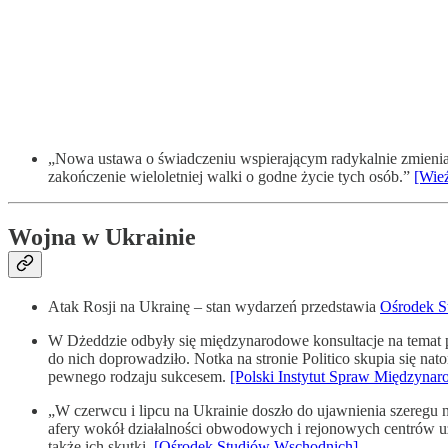
„Nowa ustawa o świadczeniu wspierającym radykalnie zmienia 
zakończenie wieloletniej walki o godne życie tych osób.”
[Wie
Wojna w Ukrainie
Atak Rosji na Ukrainę – stan wydarzeń przedstawia
Ośrodek S
W Dżeddzie odbyły się międzynarodowe konsultacje na temat pok
do nich doprowadziło. Notka na stronie Politico skupia się nat
pewnego rodzaju sukcesem.
[Polski Instytut Spraw Międzyna
„W czerwcu i lipcu na Ukrainie doszło do ujawnienia szeregu
afery wokół działalności obwodowych i rejonowych centrów uz
także ich skutki.
[Ośrodek Studiów Wschodnich]