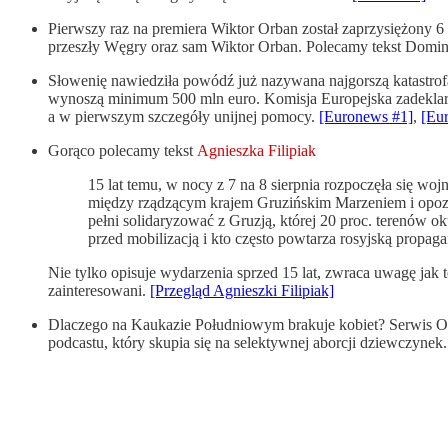
Pierwszy raz na premiera Wiktor Orban został zaprzysiężony 
przeszły Węgry oraz sam Wiktor Orban. Polecamy tekst Domi
Słowenię nawiedziła powódź już nazywana najgorszą katastrofą w
wynoszą minimum 500 mln euro. Komisja Europejska zadeklaro
a w pierwszym szczegóły unijnej pomocy.
[Euronews #1]
,
[Eu
Gorąco polecamy tekst
Agnieszka Filipiak
15 lat temu, w nocy z 7 na 8 sierpnia rozpoczęła się woj
między rządzącym krajem Gruzińskim Marzeniem i opozycj
pełni solidaryzować z Gruzją, której 20 proc. terenów o
przed mobilizacją i kto często powtarza rosyjską propag
Nie tylko opisuje wydarzenia sprzed 15 lat, zwraca uwagę jak 
zainteresowani.
[Przegląd Agnieszki Filipiak]
Dlaczego na Kaukazie Południowym brakuje kobiet? Serwis Outr
podcastu, który skupia się na selektywnej aborcji dziewczynek