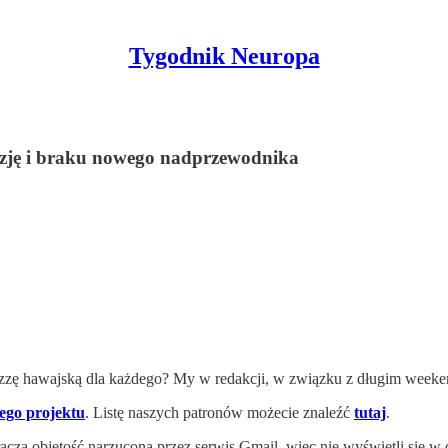
Tygodnik Neuropa
ruzję i braku nowego nadprzewodnika
zzę hawajską dla każdego? My w redakcji, w związku z długim week
zego projektu
. Listę naszych patronów możecie znaleźć
tutaj
.
acza objętość narzuconą przez serwis Gmail, więc nie wyświetli się 