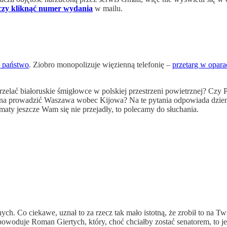
czy kliknąć numer wydania
w mailu.
a państwo
. Ziobro monopolizuje więzienną telefonię –
przetarg w opara
elać białoruskie śmigłowce w polskiej przestrzeni powietrznej? Czy P
inna prowadzić Waszawa wobec Kijowa? Na te pytania odpowiada dzienn
maty jeszcze Wam się nie przejadły, to polecamy do słuchania.
ch. Co ciekawe, uznał to za rzecz tak mało istotną, że zrobił to na Tw
oduje Roman Giertych, który, choć chciałby zostać senatorem, to jedna