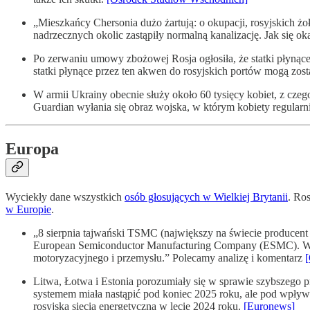
„Mieszkańcy Chersonia dużo żartują: o okupacji, rosyjskich żo
nadrzecznych okolic zastąpiły normalną kanalizację. Jak się ok
Po zerwaniu umowy zbożowej Rosja ogłosiła, że statki płynące
statki płynące przez ten akwen do rosyjskich portów mogą zost
W armii Ukrainy obecnie służy około 60 tysięcy kobiet, z czeg
Guardian wyłania się obraz wojska, w którym kobiety regular
Europa
Wyciekły dane wszystkich
osób głosujących w Wielkiej Brytanii
. Ro
w Europie
.
„8 sierpnia tajwański TSMC (największy na świecie producen
European Semiconductor Manufacturing Company (ESMC). W jej
motoryzacyjnego i przemysłu.” Polecamy analizę i komentarz
Litwa, Łotwa i Estonia porozumiały się w sprawie szybszego prz
systemem miała nastąpić pod koniec 2025 roku, ale pod wpływe
rosyjską siecią energetyczną w lecie 2024 roku.
[Euronews]