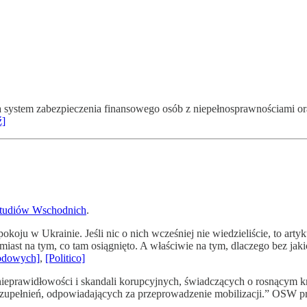
system zabezpieczenia finansowego osób z niepełnosprawnościami oraz 
ź]
tudiów Wschodnich
.
oju w Ukrainie. Jeśli nic o nich wcześniej nie wiedzieliście, to arty
omiast na tym, co tam osiągnięto. A właściwie na tym, dlaczego bez ja
rodowych]
,
[Politico]
 nieprawidłowości i skandali korupcyjnych, świadczących o rosnącym k
upełnień, odpowiadających za przeprowadzenie mobilizacji.” OSW przy