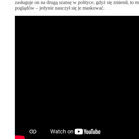
zasługuje on na drugą szansę w polityce, gdyż się zmienił, to
poglądów – jedynie nauczył się je maskować.