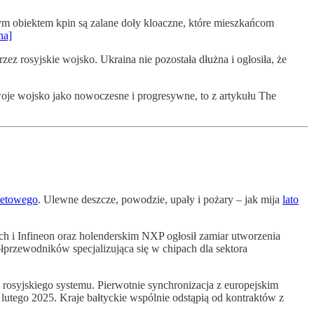
nym obiektem kpin są zalane doły kloaczne, które mieszkańcom
na]
 rosyjskie wojsko. Ukraina nie pozostała dłużna i ogłosiła, że
swoje wojsko jako nowoczesne i progresywne, to z artykułu The
aletowego
. Ulewne deszcze, powodzie, upały i pożary – jak mija
lato
 i Infineon oraz holenderskim NXP ogłosił zamiar utworzenia
przewodników specjalizująca się w chipach dla sektora
d rosyjskiego systemu. Pierwotnie synchronizacja z europejskim
lutego 2025. Kraje bałtyckie wspólnie odstąpią od kontraktów z