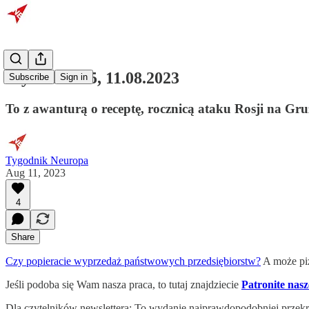
Wydanie 145, 11.08.2023
Subscribe
Sign in
To z awanturą o receptę, rocznicą ataku Rosji na G
Tygodnik Neuropa
Aug 11, 2023
4
Share
Czy popieracie wyprzedaż państwowych przedsiębiorstw?
A może pi
Jeśli podoba się Wam nasza praca, to tutaj znajdziecie
Patronite nas
Dla czytelników newslettera: To wydanie najprawdopodobniej przekr