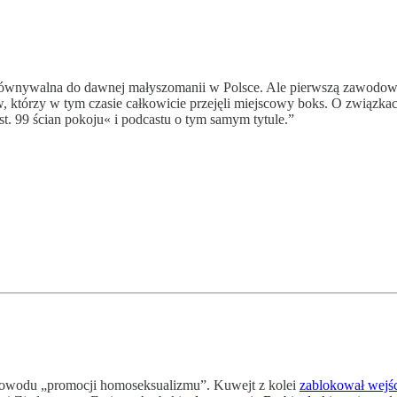
porównywalna do dawnej małyszomanii w Polsce. Ale pierwszą zawodow
, którzy w tym czasie całkowicie przejęli miejscowy boks. O związka
st. 99 ścian pokoju« i podcastu o tym samym tytule.”
owodu „promocji homoseksualizmu”. Kuwejt z kolei
zablokował wejści