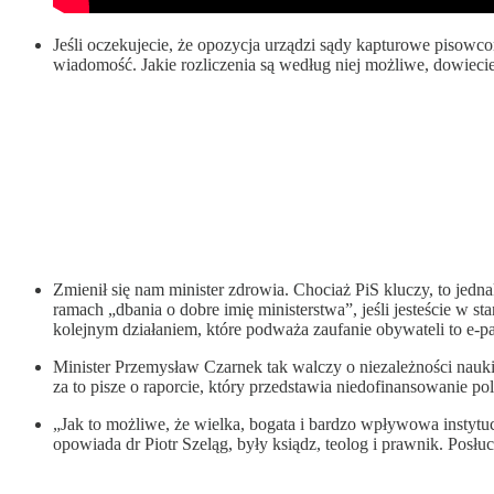
Jeśli oczekujecie, że opozycja urządzi sądy kapturowe pisow
wiadomość. Jakie rozliczenia są według niej możliwe, dowiecie 
Zmienił się nam minister zdrowia. Chociaż PiS kluczy, to jedna
ramach „dbania o dobre imię ministerstwa”, jeśli jesteście w s
kolejnym działaniem, które podważa zaufanie obywateli to e-
Minister Przemysław Czarnek tak walczy o niezależności nauk
za to pisze o raporcie, który przedstawia niedofinansowanie p
„Jak to możliwe, że wielka, bogata i bardzo wpływowa instytu
opowiada dr Piotr Szeląg, były ksiądz, teolog i prawnik. Posłuc