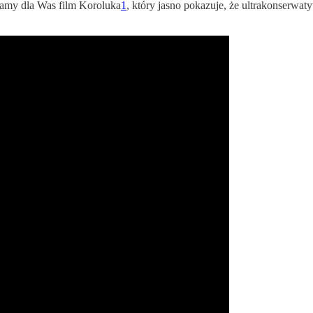
 mamy dla Was film Koroluka
1
, który jasno pokazuje, że ultrakonserwat