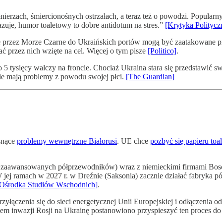
łnierzach, śmiercionośnych ostrzałach, a teraz też o powodzi. Popular
azuje, humor toaletowy to dobre antidotum na stres.”
[Krytyka Politycz
 przez Morze Czarne do Ukraińskich portów mogą być zaatakowane przez
ać przez nich wzięte na cel. Więcej o tym pisze
[Politico]
.
o 5 tysięcy walczy na froncie. Chociaż Ukraina stara się przedstawić 
nie mają problemy z powodu swojej płci.
[The Guardian]
snące
problemy wewnętrzne Białorusi
. UE chce
pozbyć się papieru to
t zaawansowanych półprzewodników) wraz z niemieckimi firmami Bosch
 ramach w 2027 r. w Dreźnie (Saksonia) zacznie działać fabryka pół
[Ośrodka Studiów Wschodnich]
.
yłączenia się do sieci energetycznej Unii Europejskiej i odłączenia o
m inwazji Rosji na Ukrainę postanowiono przyspieszyć ten proces do 