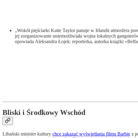
„Wokół pięściarki Katie Taylor panuje w Irlandii atmosfera 
jej zorganizowanie uniemożliwiała wojna lokalnych gangsterów
opowiada Aleksandra Łojek: reporterka, autorka książki »Belfa
Bliski i Środkowy Wschód
Libański minister kultury
chce zakazać wyświetlania filmu Barbie
z p