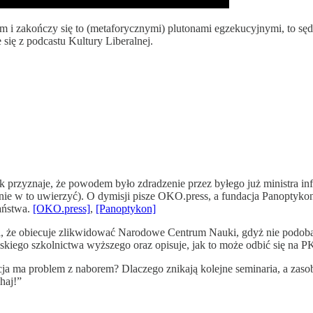
com i zakończy się to (metaforycznymi) plutonami egzekucyjnymi, to 
się z podcastu Kultury Liberalnej.
k przyznaje, że powodem było zdradzenie przez byłego już ministra inf
tanie w to uwierzyć). O dymisji pisze OKO.press, a fundacja Panoptykon
państwa.
[OKO.press]
,
[Panoptykon]
i, że obiecuje zlikwidować Narodowe Centrum Nauki, gdyż nie podoba 
olskiego szkolnictwa wyższego oraz opisuje, jak to może odbić się na 
cja ma problem z naborem? Dlaczego znikają kolejne seminaria, a zas
haj!”