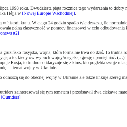
6 lipca 1998 roku. Dwudziesta piąta rocznica tego wydarzenia to dob
nika Héjja w
[Nowej Europie Wschodniej]
.
 historii kraju. W ciągu 24 godzin spadło tyle deszczu, ile normalnie
wała pełną elastyczność w pomocy finansowej w celu odbudowania kra
ronews #2]
na gruzińsko-rosyjska, wojna, która formalnie trwa do dziś. To trudna
ą o to, kiedy ów wybuch wojny/rosyjską agresję upamiętniać. (…) To 
kupuje Rosja, to trudno solidaryzuje się z kimś, kto pogłębia swoje re
andę na temat wojny w Ukrainie.
to odnoszą się do obecnej wojny w Ukrainie ale także linkuje szereg ma
iders zainteresował się tym tematem i przedstawił dwa ciekawe mater
.
[Outriders]