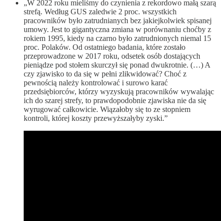
„W 2022 roku mieliśmy do czynienia z rekordowo małą szarą
strefą. Według GUS zaledwie 2 proc. wszystkich
pracowników było zatrudnianych bez jakiejkolwiek spisanej
umowy. Jest to gigantyczna zmiana w porównaniu choćby z
rokiem 1995, kiedy na czarno było zatrudnionych niemal 15
proc. Polaków. Od ostatniego badania, które zostało
przeprowadzone w 2017 roku, odsetek osób dostających
pieniądze pod stołem skurczył się ponad dwukrotnie. (…) A
czy zjawisko to da się w pełni zlikwidować? Choć z
pewnością należy kontrolować i surowo karać
przedsiębiorców, którzy wyzyskują pracowników wywalając
ich do szarej strefy, to prawdopodobnie zjawiska nie da się
wyrugować całkowicie. Wiązałoby się to ze stopniem
kontroli, której koszty przewyższałyby zyski.”