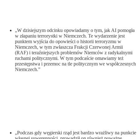
„W dzisiejszym odcinku opowiadamy o tym, jak AI pomogła
w złapaniu terrorystki w Niemczech. Te wydarzenie jest
punktem wyjścia do opowieści o historii terroryzmu w
Niemczech, w tym zwłaszcza Frakcji Czerwonej Armii
(RAF) i teraźniejszych problemów Niemców z radykalnymi
ruchami politycznymi. W tym podcaście omawiamy też
przestępstwa i przemoc na tle politycznym we współczesnych
Niemczech.”
„Podczas gdy węgierski rząd jest bardzo wrażliwy na punkcie
własnej suwerenności, prowadził on również poważne