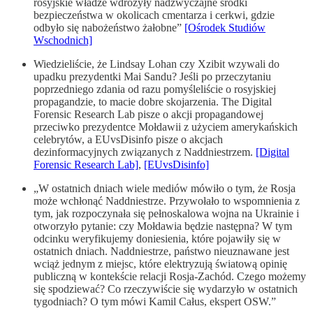
rosyjskie władze wdrożyły nadzwyczajne środki
bezpieczeństwa w okolicach cmentarza i cerkwi, gdzie
odbyło się nabożeństwo żałobne”
[Ośrodek Studiów
Wschodnich]
Wiedzieliście, że Lindsay Lohan czy Xzibit wzywali do
upadku prezydentki Mai Sandu? Jeśli po przeczytaniu
poprzedniego zdania od razu pomyśleliście o rosyjskiej
propagandzie, to macie dobre skojarzenia. The Digital
Forensic Research Lab pisze o akcji propagandowej
przeciwko prezydentce Mołdawii z użyciem amerykańskich
celebrytów, a EUvsDisinfo pisze o akcjach
dezinformacyjnych związanych z Naddniestrzem.
[Digital
Forensic Research Lab]
,
[EUvsDisinfo]
„W ostatnich dniach wiele mediów mówiło o tym, że Rosja
może wchłonąć Naddniestrze. Przywołało to wspomnienia z
tym, jak rozpoczynała się pełnoskalowa wojna na Ukrainie i
otworzyło pytanie: czy Mołdawia będzie następna? W tym
odcinku weryfikujemy doniesienia, które pojawiły się w
ostatnich dniach. Naddniestrze, państwo nieuznawane jest
wciąż jednym z miejsc, które elektryzują światową opinię
publiczną w kontekście relacji Rosja-Zachód. Czego możemy
się spodziewać? Co rzeczywiście się wydarzyło w ostatnich
tygodniach? O tym mówi Kamil Całus, ekspert OSW.”