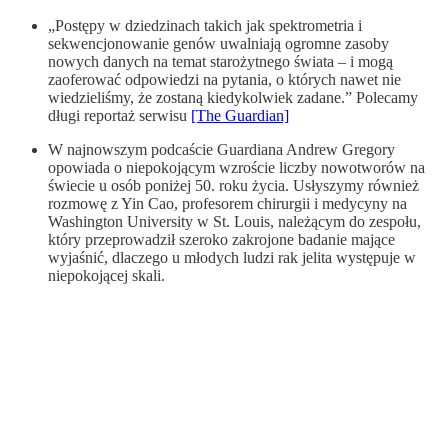
„Postępy w dziedzinach takich jak spektrometria i
sekwencjonowanie genów uwalniają ogromne zasoby
nowych danych na temat starożytnego świata – i mogą
zaoferować odpowiedzi na pytania, o których nawet nie
wiedzieliśmy, że zostaną kiedykolwiek zadane.” Polecamy
długi reportaż serwisu
[The Guardian]
W najnowszym podcaście Guardiana Andrew Gregory
opowiada o niepokojącym wzroście liczby nowotworów na
świecie u osób poniżej 50. roku życia. Usłyszymy również
rozmowę z Yin Cao, profesorem chirurgii i medycyny na
Washington University w St. Louis, należącym do zespołu,
który przeprowadził szeroko zakrojone badanie mające
wyjaśnić, dlaczego u młodych ludzi rak jelita występuje w
niepokojącej skali.