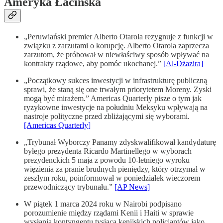
Ameryka Łacińska
„Peruwiański premier Alberto Otarola rezygnuje z funkcji w
związku z zarzutami o korupcję. Alberto Otarola zaprzecza
zarzutom, że próbował w niewłaściwy sposób wpływać na
kontrakty rządowe, aby pomóc ukochanej.”
[Al-Dżazira]
„Początkowy sukces inwestycji w infrastrukturę publiczną
sprawi, że staną się one trwałym priorytetem Moreny. Zyski
mogą być mirażem.” Americas Quarterly pisze o tym jak
ryzykowne inwestycje na południu Meksyku wpływają na
nastroje polityczne przed zbliżającymi się wyborami.
[Americas Quarterly]
„Trybunał Wyborczy Panamy zdyskwalifikował kandydaturę
byłego prezydenta Ricardo Martinellego w wyborach
prezydenckich 5 maja z powodu 10-letniego wyroku
więzienia za pranie brudnych pieniędzy, który otrzymał w
zeszłym roku, poinformował w poniedziałek wieczorem
przewodniczący trybunału.”
[AP News]
W piątek 1 marca 2024 roku w Nairobi podpisano
porozumienie między rządami Kenii i Haiti w sprawie
wysłania kon­tyn­gentu tysiąca kenijskich polic­jan­tów jako