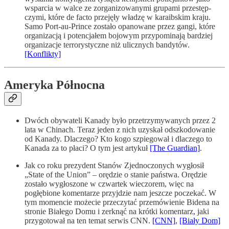
wsparcia w walce ze zor­ga­ni­zo­wa­nymi grupami prze­stęp­
czymi, które de facto przejęły władzę w karaibskim kraju.
Samo Port-au-Prince zostało opanowane przez gangi, które
organizacją i poten­cjałem bojowym przypo­minają bardziej
orga­nizacje terro­rys­tyczne niż ulicznych bandytów.
[Konflikty]
Ameryka Północna
Dwóch obywateli Kanady było przetrzymywanych przez 2
lata w Chinach. Teraz jeden z nich uzyskał odszkodowanie
od Kanady. Dlaczego? Kto kogo szpiegował i dlaczego to
Kanada za to płaci? O tym jest artykuł
[The Guardian]
.
Jak co roku prezydent Stanów Zjednoczonych wygłosił
„State of the Union” – orędzie o stanie państwa. Orędzie
zostało wygłoszone w czwartek wieczorem, więc na
pogłębione komentarze przyjdzie nam jeszcze poczekać. W
tym momencie możecie przeczytać przemówienie Bidena na
stronie Białego Domu i zerknąć na krótki komentarz, jaki
przygotował na ten temat serwis CNN.
[CNN]
,
[Biały Dom]