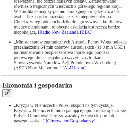
rozwiązane, nie będzie dalszych dostaw. Zaraportowano
również o tragicznych wieściach z górskiego regionu kraju.
W konflikcie między plemionami zginęło między 26, a 64
osób – liczba ofiar pozostaje jeszcze niepotwierdzona.
Chociaż w regionie dochodziło do agresywnych konfliktów
między plemionami, to obecna eskalacja jest rzeczą bardzo
niepokojącą.
[Radio New Zealand]
,
[BBC]
„Minister spraw zagranicznych Australii Penny Wong ogłosiła
przeznaczenie 64 mln dolarów australijskich (41,8 mln USD)
na finansowanie bezpieczeństwa morskiego podczas
pierwszego dnia specjalnego szczytu z członkami
Stowarzyszenia Narodów Azji Południowo-Wschodniej
(ASEAN) w Melbourne.”
[Al-Dżazira]
Ekonomia i gospodarka
„Kryzys w Niemczech? Polski eksport na tym zyskuje.
Kryzys w Niemczech mimo panującej opinii może opłacić się
Polsce. Odnotowaliśmy zauważalny wzrost eksportu do
naszego sąsiada”
[Obserwator Gospodarczy]