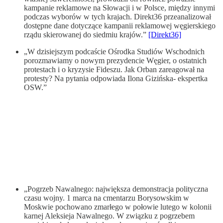
kampanie reklamowe na Słowacji i w Polsce, między innymi
podczas wyborów w tych krajach. Direkt36 przeanalizował
dostępne dane dotyczące kampanii reklamowej węgierskiego
rządu skierowanej do siedmiu krajów.”
[Direkt36]
„W dzisiejszym podcaście Ośrodka Studiów Wschodnich
porozmawiamy o nowym prezydencie Węgier, o ostatnich
protestach i o kryzysie Fideszu. Jak Orban zareagował na
protesty? Na pytania odpowiada Ilona Gizińska- ekspertka
OSW.”
„Pogrzeb Nawalnego: największa demonstracja polityczna
czasu wojny. 1 marca na cmentarzu Borysowskim w
Moskwie pochowano zmarłego w połowie lutego w kolonii
karnej Aleksieja Nawalnego. W związku z pogrzebem