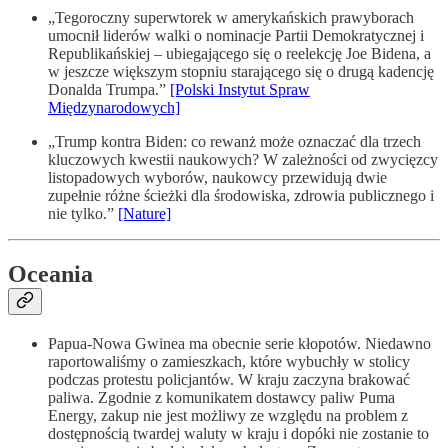
„Tegoroczny superwtorek w amerykańskich prawyborach
umocnił liderów walki o nominacje Partii Demokratycznej i
Republikańskiej – ubiegającego się o reelekcję Joe Bidena, a
w jeszcze większym stopniu starającego się o drugą kadencję
Donalda Trumpa.”
[Polski Instytut Spraw
Międzynarodowych]
„Trump kontra Biden: co rewanż może oznaczać dla trzech
kluczowych kwestii naukowych? W zależności od zwycięzcy
listopadowych wyborów, naukowcy przewidują dwie
zupełnie różne ścieżki dla środowiska, zdrowia publicznego i
nie tylko.”
[Nature]
Oceania
Papua-Nowa Gwinea ma obecnie serie kłopotów. Niedawno
raportowaliśmy o zamieszkach, które wybuchły w stolicy
podczas protestu policjantów. W kraju zaczyna brakować
paliwa. Zgodnie z komunikatem dostawcy paliw Puma
Energy, zakup nie jest możliwy ze względu na problem z
dostępnością twardej waluty w kraju i dopóki nie zostanie to