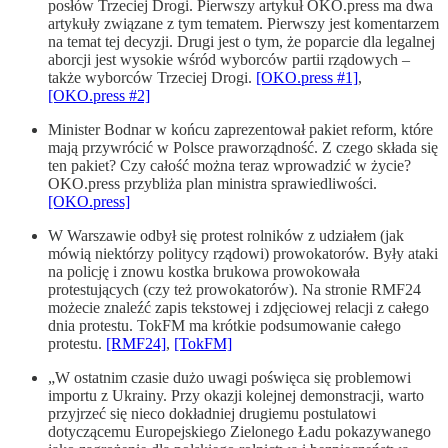
posłów Trzeciej Drogi. Pierwszy artykuł OKO.press ma dwa
artykuły związane z tym tematem. Pierwszy jest komentarzem
na temat tej decyzji. Drugi jest o tym, że poparcie dla legalnej
aborcji jest wysokie wśród wyborców partii rządowych –
także wyborców Trzeciej Drogi.
[OKO.press #1]
,
[OKO.press #2]
Minister Bodnar w końcu zaprezentował pakiet reform, które
mają przywrócić w Polsce praworządność. Z czego składa się
ten pakiet? Czy całość można teraz wprowadzić w życie?
OKO.press przybliża plan ministra sprawiedliwości.
[OKO.press]
W Warszawie odbył się protest rolników z udziałem (jak
mówią niektórzy politycy rządowi) prowokatorów. Były ataki
na policję i znowu kostka brukowa prowokowała
protestujących (czy też prowokatorów). Na stronie RMF24
możecie znaleźć zapis tekstowej i zdjęciowej relacji z całego
dnia protestu. TokFM ma krótkie podsumowanie całego
protestu.
[RMF24]
,
[TokFM]
„W ostatnim czasie dużo uwagi poświęca się problemowi
importu z Ukrainy. Przy okazji kolejnej demonstracji, warto
przyjrzeć się nieco dokładniej drugiemu postulatowi
dotyczącemu Europejskiego Zielonego Ładu pokazywanego