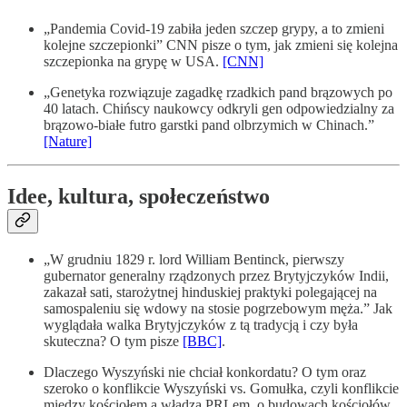
„Pandemia Covid-19 zabiła jeden szczep grypy, a to zmieni
kolejne szczepionki” CNN pisze o tym, jak zmieni się kolejna
szczepionka na grypę w USA.
[CNN]
„Genetyka rozwiązuje zagadkę rzadkich pand brązowych po
40 latach. Chińscy naukowcy odkryli gen odpowiedzialny za
brązowo-białe futro garstki pand olbrzymich w Chinach.”
[Nature]
Idee, kultura, społeczeństwo
„W grudniu 1829 r. lord William Bentinck, pierwszy
gubernator generalny rządzonych przez Brytyjczyków Indii,
zakazał sati, starożytnej hinduskiej praktyki polegającej na
samospaleniu się wdowy na stosie pogrzebowym męża.” Jak
wyglądała walka Brytyjczyków z tą tradycją i czy była
skuteczna? O tym pisze
[BBC]
.
Dlaczego Wyszyński nie chciał konkordatu? O tym oraz
szeroko o konflikcie Wyszyński vs. Gomułka, czyli konflikcie
między kościołem a władzą PRLem, o budowach kościołów,