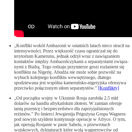
„Konflikt wokół Ambazonii w ostatnich latach nieco stracił na
inten­syw­ności. Przez większość czasu ograniczał się do
terytorium Kamerunu, jednak odżył wraz z nawią­zaniem
kontaktów między Amba­zoń­czykami a separatystami zwią­za­
nymi z Biafrą. Tego rodzaju przy­mierze grozi rozlaniem się
konfliktu na Nigerię. Abudża nie może sobie pozwolić na
wybuch kolejnego konfliktu wewnętrz­nego, dlatego
spodziewana jest wspólna kame­ruńsko-nige­ryjska ofen­sywa
prze­ciw­ko połączonym siłom separatystów.”
[Konflikty]
„Od początku wojny w Ukrainie Rosja zarobiła 2,5 mld
dolarów na handlu afrykańskim złotem. W zamian oferuje
tanią pszenicę i bezpieczeństwo dla zaprzyjaźnionych
reżimów.” Po śmierci Jewgienija Prigożyna Grupa Wagnera
pod nowym szyldem kontynuuje operacje w Afryce. O tym,
jak operują Rosjanie w pasie Sahelu, o przewrotach
wojskowych, dyktaturach które wolą wagnerowców od