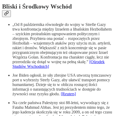
Bliski i Środkowy Wschód
„Od 8 października równolegle do wojny w Strefie Gazy
trwa konfrontacja między Izraelem a libańskim Hezbollahem
– szyickim proirańskim ugrupowaniem politycznym i
zbrojnym. Przybiera ona postać – rozpoczętych przez
Hezbollah – wzajemnych ataków przy użyciu m.in. artylerii,
rakiet i dronów. Większość z nich koncentruje się w pasie
przygranicznym obejmującym też okupowane przez Izrael
Wzgórza Golan. Konfrontacja ma charakter ciągły, lecz nie
przerodziła się dotąd w wojnę na pełną skalę.”
[Ośrodek
Studiów Wschodnich]
Joe Biden ogłosił, że siły zbrojne USA utworzą tymczasowy
port u wybrzeży Strefy Gazy, aby ułatwić transport pomocy
humanitarnej. Dzieje się to w obliczu rosnącej ilości
informacji o narastających trudnościach w dostępie do
żywności oraz ryzyku głodu.
[Reuters]
Na czele państwa Palestyny stoi 88-letni, wywodzący się z
Fatahu Mahmud Abbas. Jest jej prezydentem mimo tego, że
jego kadencja skończyła się w roku 2009, a on od tego czasu