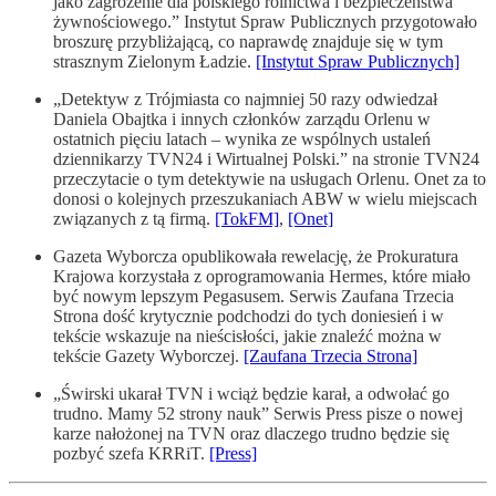
jako zagrożenie dla polskiego rolnictwa i bezpieczeństwa
żywnościowego.” Instytut Spraw Publicznych przygotowało
broszurę przybliżającą, co naprawdę znajduje się w tym
strasznym Zielonym Ładzie.
[Instytut Spraw Publicznych]
„Detektyw z Trójmiasta co najmniej 50 razy odwiedzał
Daniela Obajtka i innych członków zarządu Orlenu w
ostatnich pięciu latach – wynika ze wspólnych ustaleń
dziennikarzy TVN24 i Wirtualnej Polski.” na stronie TVN24
przeczytacie o tym detektywie na usługach Orlenu. Onet za to
donosi o kolejnych przeszukaniach ABW w wielu miejscach
związanych z tą firmą.
[TokFM]
,
[Onet]
Gazeta Wyborcza opublikowała rewelację, że Prokuratura
Krajowa korzystała z oprogramowania Hermes, które miało
być nowym lepszym Pegasusem. Serwis Zaufana Trzecia
Strona dość krytycznie podchodzi do tych doniesień i w
tekście wskazuje na nieścisłości, jakie znaleźć można w
tekście Gazety Wyborczej.
[Zaufana Trzecia Strona]
„Świrski ukarał TVN i wciąż będzie karał, a odwołać go
trudno. Mamy 52 strony nauk” Serwis Press pisze o nowej
karze nałożonej na TVN oraz dlaczego trudno będzie się
pozbyć szefa KRRiT.
[Press]