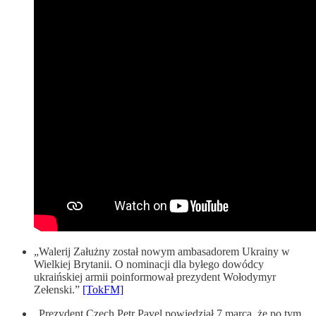
„Walerij Załużny został nowym ambasadorem Ukrainy w
Wielkiej Brytanii. O nominacji dla byłego dowódcy
ukraińskiej armii poinformował prezydent Wołodymyr
Zełenski.”
[TokFM]
„Prezydent Czech Petr Pavel powiedział 7 marca, że po tym,