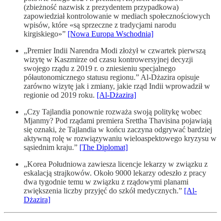
(zbieżność nazwisk z prezydentem przypadkowa)
zapowiedział kontrolowanie w mediach społecznościowych
wpisów, które «są sprzeczne z tradycjami narodu
kirgiskiego»”
[Nowa Europa Wschodnia]
„Premier Indii Narendra Modi złożył w czwartek pierwszą
wizytę w Kaszmirze od czasu kontrowersyjnej decyzji
swojego rządu z 2019 r. o zniesieniu specjalnego
półautonomicznego statusu regionu.” Al-Dżazira opisuje
zarówno wizytę jak i zmiany, jakie rząd Indii wprowadził w
regionie od 2019 roku.
[Al-Dżazira]
„Czy Tajlandia ponownie rozważa swoją politykę wobec
Mjanmy? Pod rządami premiera Srettha Thavisina pojawiają
się oznaki, że Tajlandia w końcu zaczyna odgrywać bardziej
aktywną rolę w rozwiązywaniu wieloaspektowego kryzysu w
sąsiednim kraju.”
[The Diplomat]
„Korea Południowa zawiesza licencje lekarzy w związku z
eskalacją strajkowów. Około 9000 lekarzy odeszło z pracy
dwa tygodnie temu w związku z rządowymi planami
zwiększenia liczby przyjęć do szkół medycznych.”
[Al-
Dżazira]