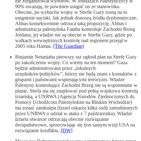
nie zorganizował wyborów. W sondażach Palestyńczycy w
90% uważają, że powinien ustąpić on ze stanowiska.
Obecnie, po wybuchu wojny w Strefie Gazy rosną na to
ustąpienie naciski. Jak jednak donoszą źródła dyplomatyczne,
Abbas konsekwentnie odrzuca taką propozycję. Abbas i
administracja palestyńska Fatahu kontroluje Zachodni Brzeg
Jordanu, jej władze nie są obecne w Strefie Gazy, gdzie po
walkach wewnętrznych kontrolę nad regionem przejął w
2005 roku Hamas.
[The Guardian]
Binjamin Netanjahu pierwszy raz ogłosił plan na Strefę Gazy
po zakończeniu wojny. Co wiemy na ten moment? Gaza
będzie administrowana przez „lokalnych
urzędników/polityków”, którzy nie będą znani z kontaktów z
grupami i państwami wspierającymi terroryzm. Władze
Palestyny kontrolujące Zachodni Brzeg nie są wspomniane w
planie. Strefa ma się znajdować pod pełną wojskowa kontrolą
izraelską, a UNRWA (Agencja Narodów Zjednoczonych ds.
Pomocy Uchodźcom Palestyńskim na Bliskim Wschodzie)
ma zostać zamknięta (Izrael oskarża kilka osób zatrudnionych
przez UNRWA o udział w ataku z 7 października). Władze
Izraela otwarcie odrzucają obecnie rozwiązanie
dwupaństwowe, sprzeciwiając się tym samym wizji USA na
rozwiązanie konfliktu.
[DW]