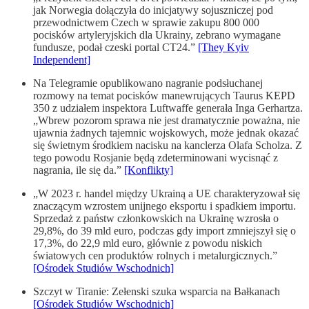
jak Norwegia dołączyła do inicjatywy sojuszniczej pod
przewodnictwem Czech w sprawie zakupu 800 000
pocisków artyleryjskich dla Ukrainy, zebrano wymagane
fundusze, podał czeski portal CT24.”
[They Kyiv
Independent]
Na Telegramie opublikowano nagranie podsłuchanej
rozmowy na temat pocisków manewrujących Taurus KEPD
350 z udziałem inspektora Luft­waffe generała Inga Gerhartza.
„Wbrew pozorom sprawa nie jest dramatycznie poważna, nie
ujawnia żadnych tajemnic wojskowych, może jednak okazać
się świetnym środkiem nacisku na kanclerza Olafa Scholza. Z
tego powodu Rosjanie będą zdeter­mi­no­wani wycisnąć z
nagrania, ile się da.”
[Konflikty]
„W 2023 r. handel między Ukrainą a UE charakteryzował się
znaczącym wzrostem unijnego eksportu i spadkiem importu.
Sprzedaż z państw członkowskich na Ukrainę wzrosła o
29,8%, do 39 mld euro, podczas gdy import zmniejszył się o
17,3%, do 22,9 mld euro, głównie z powodu niskich
światowych cen produktów rolnych i metalurgicznych.”
[Ośrodek Studiów Wschodnich]
Szczyt w Tiranie: Zełenski szuka wsparcia na Bałkanach
[Ośrodek Studiów Wschodnich]