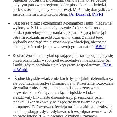
Singapur podpisał z piosenkarką umowę na to, że będzie
jedynym państwem regionu, które piosenkarka odwiedzi
podczas ostatniej trasy koncertowej. Można się domyślić, że
sąsiedzi nie są z tego zadowoleni.
[Al-Dżazira]
,
[NPR]
„Jak pisze pisarz i dziennikarz Mohammed Hanif, niedawne
wybory w Pakistanie miały przynieść okres stabilności,
bardzo potrzebny do uporania się z paraliżującą inflacją i
ostrymi podziałami politycznymi w kraju. Zamiast tego
wyłoniły one rząd mniejszościowy – chwiejną, niechętną
koalicję, która nie jest pewna swojego mandatu.”
[BBC]
Rest of World ma artykuł opisujący, jak startup zajmujący się
przewozem ludzi wspomógł gospodarkę i mieszkańców Sri
Lanki, gdy ta borykała się z kryzysem gospodarczym.
[Rest
of World]
„Żadne kirgiskie władze nie kochały specjalnie dziennikarzy,
ale pod rządami Sadyra Dżaparowa w Kirgistanie rozpoczęła
się walka z niezależnymi mediami i społeczeństwem
obywatelskim. W ciągu miesiąca kirgiskie władze
aresztowały kilkunastu dziennikarzy, przeszukały osiem
redakcji, skonfiskowały należące do nich twarde dyski i
komputery. Państwowa telewizja nasiliła ataki na niezależne
media, próbując zdyskredytować ich współpracowników. W
połowie lutego 2024 r. premier, Akyłbek Dżaparow