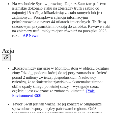
Na wschodzie Syrii w prowincji Dajr az-Zaur tzw państwo
islamskie dokonało ataku na zbieraczy trufli i zabiło co
najmniej 18 osób, a kilkadziesiąt zostało rannych lub jest
zaginionych. Prorządowa agencja informacyjna
poinformowała o nawet 44 ofiarach śmiertelnych. Trufle są
sezonowym przysmakiem i okazją do zarobku. Krwawe ataki
na zbieraczy trufli miały miejsce również na początku 2023
roku.
[AP News]
Azja
„Koczowniczy pasterze w Mongolii stoją w obliczu okrutnej
zimy ”dzud„, podczas której do tej pory zamarzło na śmierć
ponad 2 miliony zwierząt gospodarskich. Naukowcy
twierdzą, że to śmiertelne zjawisko – ekstremalne zimno i
obfite opady śniegu po letniej suszy – występuje coraz
częściej i jest związane ze zmianami klimatu”.
[Yale
Environment 360]
Taylor Swift jest tak ważna, że jej koncert w Singapurze
spowodował spory między państwami regionu. Otóż