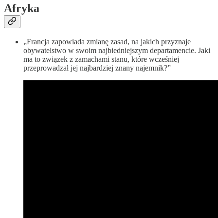
Afryka
„Francja zapowiada zmianę zasad, na jakich przyznaje
obywatelstwo w swoim najbiedniejszym departamencie. Jaki
ma to związek z zamachami stanu, które wcześniej
przeprowadzał jej najbardziej znany najemnik?”