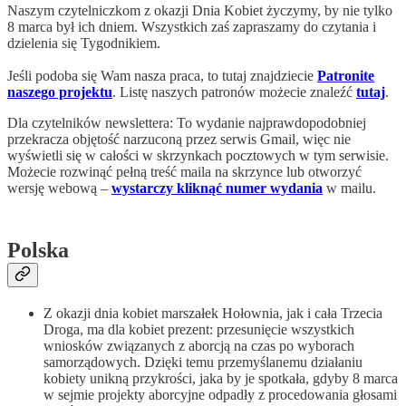
Naszym czytelniczkom z okazji Dnia Kobiet życzymy, by nie tylko
8 marca był ich dniem. Wszystkich zaś zapraszamy do czytania i
dzielenia się Tygodnikiem.
Jeśli podoba się Wam nasza praca, to tutaj znajdziecie
Patronite
naszego projektu
. Listę naszych patronów możecie znaleźć
tutaj
.
Dla czytelników newslettera: To wydanie najprawdopodobniej
przekracza objętość narzuconą przez serwis Gmail, więc nie
wyświetli się w całości w skrzynkach pocztowych w tym serwisie.
Możecie rozwinąć pełną treść maila na skrzynce lub otworzyć
wersję webową –
wystarczy kliknąć numer wydania
w mailu.
Polska
Z okazji dnia kobiet marszałek Hołownia, jak i cała Trzecia
Droga, ma dla kobiet prezent: przesunięcie wszystkich
wniosków związanych z aborcją na czas po wyborach
samorządowych. Dzięki temu przemyślanemu działaniu
kobiety unikną przykrości, jaka by je spotkała, gdyby 8 marca
w sejmie projekty aborcyjne odpadły z procedowania głosami