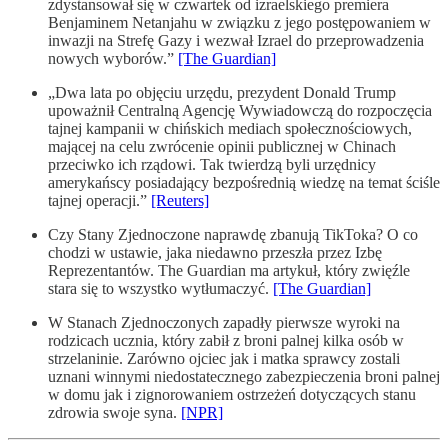
zdystansował się w czwartek od izraelskiego premiera
Benjaminem Netanjahu w związku z jego postępowaniem w
inwazji na Strefę Gazy i wezwał Izrael do przeprowadzenia
nowych wyborów.”
[The Guardian]
„Dwa lata po objęciu urzędu, prezydent Donald Trump
upoważnił Centralną Agencję Wywiadowczą do rozpoczęcia
tajnej kampanii w chińskich mediach społecznościowych,
mającej na celu zwrócenie opinii publicznej w Chinach
przeciwko ich rządowi. Tak twierdzą byli urzędnicy
amerykańscy posiadający bezpośrednią wiedzę na temat ściśle
tajnej operacji.”
[Reuters]
Czy Stany Zjednoczone naprawdę zbanują TikToka? O co
chodzi w ustawie, jaka niedawno przeszła przez Izbę
Reprezentantów. The Guardian ma artykuł, który zwięźle
stara się to wszystko wytłumaczyć.
[The Guardian]
W Stanach Zjednoczonych zapadły pierwsze wyroki na
rodzicach ucznia, który zabił z broni palnej kilka osób w
strzelaninie. Zarówno ojciec jak i matka sprawcy zostali
uznani winnymi niedostatecznego zabezpieczenia broni palnej
w domu jak i zignorowaniem ostrzeżeń dotyczących stanu
zdrowia swoje syna.
[NPR]