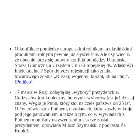
O konflikcie pomiędzy europejskimi rolnikami a ukraińskimi
produktami rolnymi pewnie już słyszeliście. Ale czy wiecie,
że obecnie toczy się prawny konflikt pomiędzy Ukraińską
Strażą Graniczną a Urzędem Unii Europejskiej ds. Własności
Intelektualnej? Spór dotyczy rejestracji jako znaku
towarowego zdania „Russkij wojennyj korabl, idi na chuj”.
[Politico]
17 marca w Rosji odbędą się „wybory” prezydenckie.
Cudzysłów jest konieczny, bo wynik wyborów jest już dzisiaj
znany. Wygra je Putin, który stoi na czele państwa od 25 lat.
O ćwierćwieczu z Putinem, o zmianach, które zaszły w kraju
pod jego panowaniem, a także o tym, co w wywiadach z
Putinem mogliśmy usłyszeć zanim jeszcze został
prezydentem, opowiada Miłosz Szymański z podcastu Za
Rubieżą.