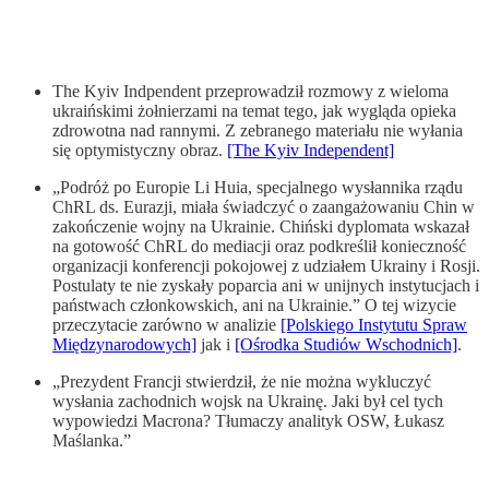
The Kyiv Indpendent przeprowadził rozmowy z wieloma
ukraińskimi żołnierzami na temat tego, jak wygląda opieka
zdrowotna nad rannymi. Z zebranego materiału nie wyłania
się optymistyczny obraz.
[The Kyiv Independent]
„Podróż po Europie Li Huia, specjalnego wysłannika rządu
ChRL ds. Eurazji, miała świadczyć o zaangażowaniu Chin w
zakończenie wojny na Ukrainie. Chiński dyplomata wskazał
na gotowość ChRL do mediacji oraz podkreślił konieczność
organizacji konferencji pokojowej z udziałem Ukrainy i Rosji.
Postulaty te nie zyskały poparcia ani w unijnych instytucjach i
państwach członkowskich, ani na Ukrainie.” O tej wizycie
przeczytacie zarówno w analizie
[Polskiego Instytutu Spraw
Międzynarodowych]
jak i
[Ośrodka Studiów Wschodnich]
.
„Prezydent Francji stwierdził, że nie można wykluczyć
wysłania zachodnich wojsk na Ukrainę. Jaki był cel tych
wypowiedzi Macrona? Tłumaczy analityk OSW, Łukasz
Maślanka.”