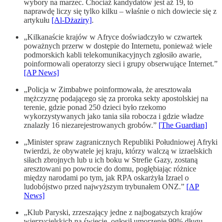
wybory na marzec. Chociaż kandydatów jest aż 19, to
naprawdę liczy się tylko kilku – właśnie o nich dowiecie się z
artykułu
[Al-Dżaziry]
.
„Kilkanaście krajów w Afryce doświadczyło w czwartek
poważnych przerw w dostępie do Internetu, ponieważ wiele
podmorskich kabli telekomunikacyjnych zgłosiło awarie,
poinformowali operatorzy sieci i grupy obserwujące Internet.”
[AP News]
„Policja w Zimbabwe poinformowała, że aresztowała
mężczyznę podającego się za proroka sekty apostolskiej na
terenie, gdzie ponad 250 dzieci było rzekomo
wykorzystywanych jako tania siła robocza i gdzie władze
znalazły 16 niezarejestrowanych grobów.”
[The Guardian]
„Minister spraw zagranicznych Republiki Południowej Afryki
twierdzi, że obywatele jej kraju, którzy walczą w izraelskich
siłach zbrojnych lub u ich boku w Strefie Gazy, zostaną
aresztowani po powrocie do domu, pogłębiając różnice
między narodami po tym, jak RPA oskarżyła Izrael o
ludobójstwo przed najwyższym trybunałem ONZ.”
[AP
News]
„Klub Paryski, zrzeszający jedne z najbogatszych krajów
wierzycielskich na świecie, ogłosił umorzenie 99% długu