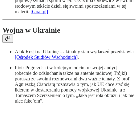
poprawę sytuacji sportu w Polsce. Kuba Olkiewicz w swoim
środowym tekście dzieli się swoimi spostrzeżeniami w tej
materii.
[Goal.pl]
Wojna w Ukrainie
Atak Rosji na Ukrainę – aktualny stan wydarzeń przedstawia
[Ośrodek Studiów Wschodnich]
.
Piotr Pogorzelski w kolejnym odcinku swojej audycji
(obecnie do odsłuchania także na antenie radiowej Trójki)
porusza ze swoimi rozmówcami dwa ważne tematy. Z prof
Agnieszką Cianciarą rozmawia o tym, jak UE chce stać się
liderem w dostarczaniu pomocy wojskowej Ukrainie, a z
Tomaszem Szerszeniem o tym, „Jaka jest rola obrazu i jak nie
ulec fake’om”.