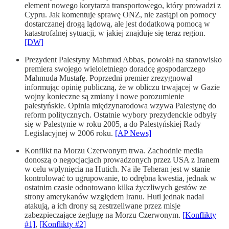
element nowego korytarza transportowego, który prowadzi z
Cypru. Jak komentuje sprawę ONZ, nie zastąpi on pomocy
dostarczanej drogą lądową, ale jest dodatkową pomocą w
katastrofalnej sytuacji, w jakiej znajduje się teraz region.
[DW]
Prezydent Palestyny Mahmud Abbas, powołał na stanowisko
premiera swojego wieloletniego doradcę gospodarczego
Mahmuda Mustafę. Poprzedni premier zrezygnował
informując opinię publiczną, że w obliczu trwającej w Gazie
wojny konieczne są zmiany i nowe porozumienie
palestyńskie. Opinia międzynarodowa wzywa Palestynę do
reform politycznych. Ostatnie wybory prezydenckie odbyły
się w Palestynie w roku 2005, a do Palestyńskiej Rady
Legislacyjnej w 2006 roku.
[AP News]
Konflikt na Morzu Czerwonym trwa. Zachodnie media
donoszą o negocjacjach prowadzonych przez USA z Iranem
w celu wpłynięcia na Hutich. Na ile Teheran jest w stanie
kontrolować to ugrupowanie, to odrębna kwestia, jednak w
ostatnim czasie odnotowano kilka życzliwych gestów ze
strony amerykanów względem Iranu. Huti jednak nadal
atakują, a ich drony są zestrzeliwane przez misje
zabezpieczające żeglugę na Morzu Czerwonym.
[Konflikty
#1]
,
[Konflikty #2]