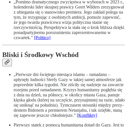
„Pomimo dramatycznego zwycięstwa w wyborach w 2023 r.,
holenderski lider skrajnej prawicy Geert Wilders zrezygnował
z ubiegania się o stanowisko premiera. Jego zakład polega na
tym, że rezygnując z osobistych ambicji, pomoże zapewnić,
że jego twarda prawicowa wizja polityczna stanie się
rzeczywistością. Perspektywa ta stała się o krok bliższa dzięki
ponadpartyjnemu porozumieniu zaprezentowanemu w
czwartek.”
[Politico]
Bliski i Środkowy Wschód
„Pierwsze dni świętego miesiąca islamu – ramadanu –
upłynęły ludności Strefy Gazy w takiej samej atmosferze jak
poprzednie kilka tygodni. Nie ziściły się nadzieje na zawarcie
rozejmu przed ramadanem. Kryzys humanitarny po­głę­bia się
z dnia na dzień, na północy, w okolicy miasta Gaza, panuje
klęska głodu (której na szczęście, przynajmniej na razie, udało
się uniknąć na południu). Tymczasem stosunki między prezy­
den­tem Bidenem a premierem Netanjahu, i tak oziębłe, staną
się zapewne jeszcze chłodniejsze.”
[Konflikty]
Pierwszy statek z pomocą humanitarną dotarł do Gazy. Jest to