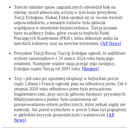
Turecki minister spraw zagranicznych odwiedził Irak na
miesiąc przed planowaną wizytą w tym kraju prezydenta
Turcji Erdoğana. Hakan Fidan spotkał się ze swoim irackim
odpowiednikiem, a tematem rozmów była głównie
współpraca w dziedzinie bezpieczeństwa. Turcja posiada
bazy na północy Iraku, gdzie zwalcza bojówki Partii
Pracujących Kurdystanu (PKK), która dokonuje ataku na
tureckich żołnierzy oraz na tureckie terytorium.
[AP News]
Prezydent Turcji Recep Tayyip Erdoğan ogłosił, że najbliższe
wybory samorządowe z 31 marca 2024 roku będą jego
ostatnimi. Następnie władze mają przejąć jego następcy.
Erdoğan rządzi Turcją od 2003 roku.
[Reuters]
Trzy i pół roku po ogromnej eksplozji w bejruckim porcie
rządy Libanu i Francji ogłosiły plan na odbudowę portu. Od 4
sierpnia 2020 roku odbudowa portu była prowadzona
fragmentarycznie, przy użyciu głównie funduszy prywatnych.
Międzynarodowa pomoc była uzależniona od
przeprowadzenia reform politycznych, które jednak nigdy nie
nadeszły. Już przed wybuchem w porcie Liban był pogrążony
w głębokim kryzysie gospodarczym i walutowym.
[AP
News]