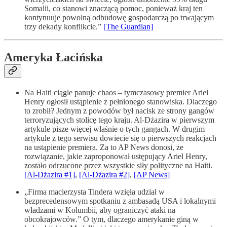
Somalii, co stanowi znaczącą pomoc, ponieważ kraj ten
kontynuuje powolną odbudowę gospodarczą po trwającym
trzy dekady konflikcie.”
[The Guardian]
Ameryka Łacińska
Na Haiti ciągle panuje chaos – tymczasowy premier Ariel
Henry ogłosił ustąpienie z pełnionego stanowiska. Dlaczego
to zrobił? Jednym z powodów był nacisk ze strony gangów
terroryzujących stolicę tego kraju. Al-Dżazira w pierwszym
artykule pisze więcej właśnie o tych gangach. W drugim
artykule z tego serwisu dowiecie się o pierwszych reakcjach
na ustąpienie premiera. Za to AP News donosi, że
rozwiązanie, jakie zaproponował ustępujący Ariel Henry,
zostało odrzucone przez wszystkie siły polityczne na Haiti.
[Al-Dżazira #1]
,
[Al-Dżazira #2]
,
[AP News]
„Firma macierzysta Tindera wzięła udział w
bezprecedensowym spotkaniu z ambasadą USA i lokalnymi
władzami w Kolumbii, aby ograniczyć ataki na
obcokrajowców.” O tym, dlaczego amerykanie giną w