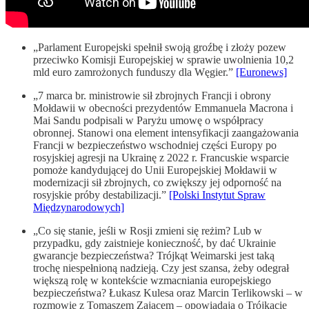
„Parlament Europejski spełnił swoją groźbę i złoży pozew
przeciwko Komisji Europejskiej w sprawie uwolnienia 10,2
mld euro zamrożonych funduszy dla Węgier.”
[Euronews]
„7 marca br. ministrowie sił zbrojnych Francji i obrony
Mołdawii w obecności prezydentów Emmanuela Macrona i
Mai Sandu podpisali w Paryżu umowę o współpracy
obronnej. Stanowi ona element intensyfikacji zaangażowania
Francji w bezpieczeństwo wschodniej części Europy po
rosyjskiej agresji na Ukrainę z 2022 r. Francuskie wsparcie
pomoże kandydującej do Unii Europejskiej Mołdawii w
modernizacji sił zbrojnych, co zwiększy jej odporność na
rosyjskie próby destabilizacji.”
[Polski Instytut Spraw
Międzynarodowych]
„Co się stanie, jeśli w Rosji zmieni się reżim? Lub w
przypadku, gdy zaistnieje konieczność, by dać Ukrainie
gwarancje bezpieczeństwa? Trójkąt Weimarski jest taką
trochę niespełnioną nadzieją. Czy jest szansa, żeby odegrał
większą rolę w kontekście wzmacniania europejskiego
bezpieczeństwa? Łukasz Kulesa oraz Marcin Terlikowski – w
rozmowie z Tomaszem Zającem – opowiadają o Trójkącie