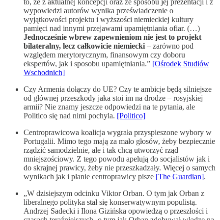
to, że z aktualnej koncepcji oraz ze sposobu jej prezentacji i z
wypowiedzi autorów wynika przeświadczenie o
wyjątkowości projektu i wyższości niemieckiej kultury
pamięci nad innymi przejawami upamiętniania ofiar. (…)
Jednocześnie wbrew zapewnieniom nie jest to projekt
bilateralny, lecz całkowicie niemiecki
– zarówno pod
względem merytorycznym, finansowym czy doboru
ekspertów, jak i sposobu upamiętniania.”
[Ośrodek Studiów
Wschodnich]
Czy Armenia dołączy do UE? Czy te ambicje będą silniejsze
od głównej przeszkody jaka stoi im na drodze – rosyjskiej
armii? Nie znamy jeszcze odpowiedzi na te pytania, ale
Politico się nad nimi pochyla.
[Politico]
Centroprawicowa koalicja wygrała przyspieszone wybory w
Portugalii. Mimo tego mają za mało głosów, żeby bezpiecznie
rządzić samodzielnie, ale i tak chcą utworzyć rząd
mniejszościowy. Z tego powodu apelują do socjalistów jak i
do skrajnej prawicy, żeby nie przeszkadzały. Więcej o samych
wynikach jak i planie centroprawicy pisze
[The Guardian]
.
„W dzisiejszym odcinku Viktor Orban. O tym jak Orban z
liberalnego polityka stał się konserwatywnym populistą.
Andrzej Sadecki i Ilona Gizińska opowiedzą o przeszłości i
czasach teraźniejszych- o tym jak Orban zdobywał władzę na