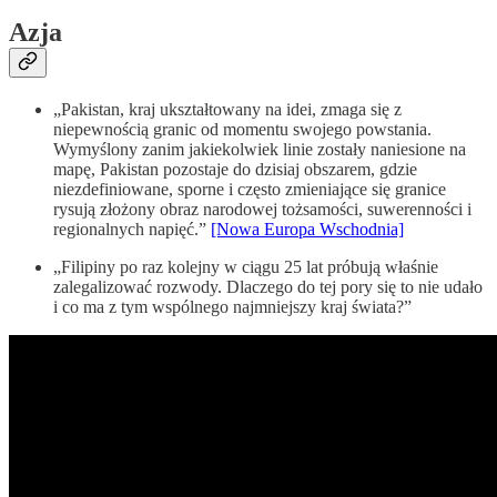
Azja
„Pakistan, kraj ukształtowany na idei, zmaga się z
niepewnością granic od momentu swojego powstania.
Wymyślony zanim jakiekolwiek linie zostały naniesione na
mapę, Pakistan pozostaje do dzisiaj obszarem, gdzie
niezdefiniowane, sporne i często zmieniające się granice
rysują złożony obraz narodowej tożsamości, suwerenności i
regionalnych napięć.”
[Nowa Europa Wschodnia]
„Filipiny po raz kolejny w ciągu 25 lat próbują właśnie
zalegalizować rozwody. Dlaczego do tej pory się to nie udało
i co ma z tym wspólnego najmniejszy kraj świata?”