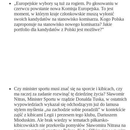
„Europejskie wybory są tuż za rogiem. Po głosowaniu w
czerwcu powstanie nowa Komisja Europejska. To jest
moment, w którym kraje członkowskie muszą wyłonić
swoich kandydatów na stanowisko komisarza. Kogo Polska
zaproponuje na stanowisko nowego komisarza? Jakie
portfolio dla kandydatów z Polski jest możliwe?”
Czy minister sportu musi znać się na sporcie i kibicach, czy
ma raczej za zadanie rozwinąć tę dziedzinę życia? Sławomir
Nitras, Minister Sportu w rządzie Donalda Tuska, w ostatnich
wypowiedziach wykazał się odchodzącym już do lamusa
stylem myślenia „na zachodzie sobie poradzili” w kontekście
zajść z kibicami Legii i prezesem tego klubu, Dariuszem
Mioduskim. Ale brak wiedzy w tematach piłkarsko-
kibicowskich nie przekreśla pomysłów Sławomira Nitrasa na