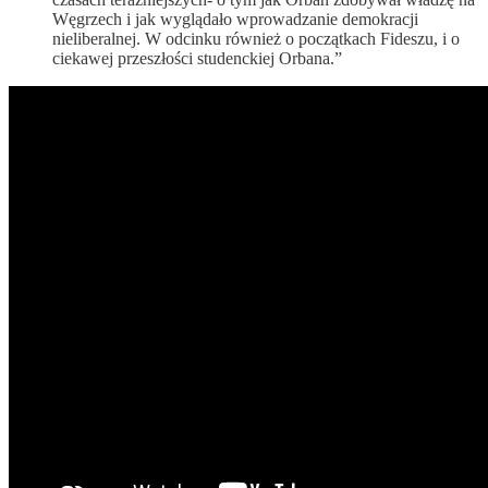
Węgrzech i jak wyglądało wprowadzanie demokracji
nieliberalnej. W odcinku również o początkach Fideszu, i o
ciekawej przeszłości studenckiej Orbana.”