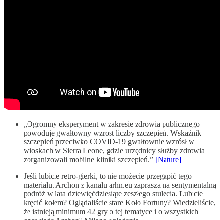
„Ogromny eksperyment w zakresie zdrowia publicznego
powoduje gwałtowny wzrost liczby szczepień. Wskaźnik
szczepień przeciwko COVID-19 gwałtownie wzrósł w
wioskach w Sierra Leone, gdzie urzędnicy służby zdrowia
zorganizowali mobilne kliniki szczepień.”
[Nature]
Jeśli lubicie retro-gierki, to nie możecie przegapić tego
materiału. Archon z kanału arhn.eu zaprasza na sentymentalną
podróż w lata dziewięćdziesiąte zeszłego stulecia. Lubicie
kręcić kołem? Oglądaliście stare Koło Fortuny? Wiedzieliście,
że istnieją minimum 42 gry o tej tematyce i o wszystkich