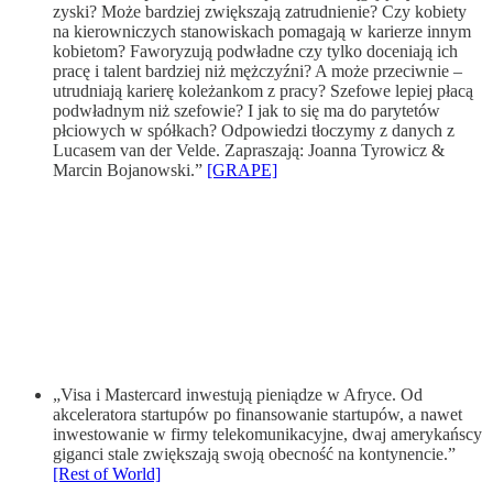
zyski? Może bardziej zwiększają zatrudnienie? Czy kobiety
na kierowniczych stanowiskach pomagają w karierze innym
kobietom? Faworyzują podwładne czy tylko doceniają ich
pracę i talent bardziej niż mężczyźni? A może przeciwnie –
utrudniają karierę koleżankom z pracy? Szefowe lepiej płacą
podwładnym niż szefowie? I jak to się ma do parytetów
płciowych w spółkach? Odpowiedzi tłoczymy z danych z
Lucasem van der Velde. Zapraszają: Joanna Tyrowicz &
Marcin Bojanowski.”
[GRAPE]
„Visa i Mastercard inwestują pieniądze w Afryce. Od
akceleratora startupów po finansowanie startupów, a nawet
inwestowanie w firmy telekomunikacyjne, dwaj amerykańscy
giganci stale zwiększają swoją obecność na kontynencie.”
[Rest of World]