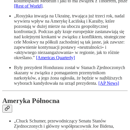
kolumbijskim Medellin i jaki to ma związek z Tinderem, pisze
[Rest of World]
.
„Rosyjska inwazja na Ukrainę, trwająca już trzeci rok, nadal
wywiera wpływ na Amerykę Łacińską i Karaiby, które
pozostają w dużej mierze na uboczu geopolitycznej
konfrontacji. Podczas gdy kraje europejskie zastanawiają się
nad kolejnymi krokami w związku z konfliktem, strategiczne
cele Moskwy na półkuli zachodniej są tak jasne, jak zawsze:
zapewnienie kontynuacji postawy «neutralności» i
«aktywnego niezaangażowania» w regionie, jak to różnie
określano.”
[Americas Quarterly]
Były prezydent Hondurasu został w Stanach Zjednoczonych
skazany w związku z pomaganiem przemytnikom
narkotyków, a jego żona ogłosiła, że będzie w najbliższych
wyborach kandydowała na urząd prezydenta.
[AP News]
Ameryka Północna
„Chuck Schumer, przewodniczący Senatu Stanów
Zjednoczonych i główny współpracownik Joe Bidena,