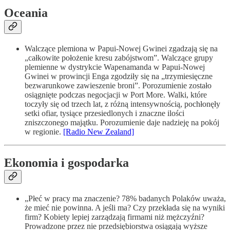
Oceania
Walczące plemiona w Papui-Nowej Gwinei zgadzają się na
„całkowite położenie kresu zabójstwom”. Walczące grupy
plemienne w dystrykcie Wapenamanda w Papui-Nowej
Gwinei w prowincji Enga zgodziły się na „trzymiesięczne
bezwarunkowe zawieszenie broni”. Porozumienie zostało
osiągnięte podczas negocjacji w Port More. Walki, które
toczyły się od trzech lat, z różną intensywnością, pochłonęły
setki ofiar, tysiące przesiedlonych i znaczne ilości
zniszczonego majątku. Porozumienie daje nadzieję na pokój
w regionie.
[Radio New Zealand]
Ekonomia i gospodarka
„Płeć w pracy ma znaczenie? 78% badanych Polaków uważa,
że mieć nie powinna. A jeśli ma? Czy przekłada się na wyniki
firm? Kobiety lepiej zarządzają firmami niż mężczyźni?
Prowadzone przez nie przedsiębiorstwa osiągają wyższe