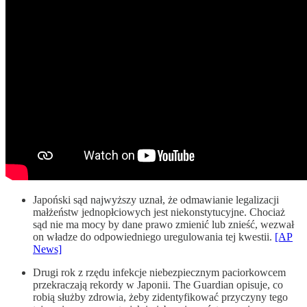
Japoński sąd najwyższy uznał, że odmawianie legalizacji
małżeństw jednopłciowych jest niekonstytucyjne. Chociaż
sąd nie ma mocy by dane prawo zmienić lub znieść, wezwał
on władze do odpowiedniego uregulowania tej kwestii.
[AP
News]
Drugi rok z rzędu infekcje niebezpiecznym paciorkowcem
przekraczają rekordy w Japonii. The Guardian opisuje, co
robią służby zdrowia, żeby zidentyfikować przyczyny tego