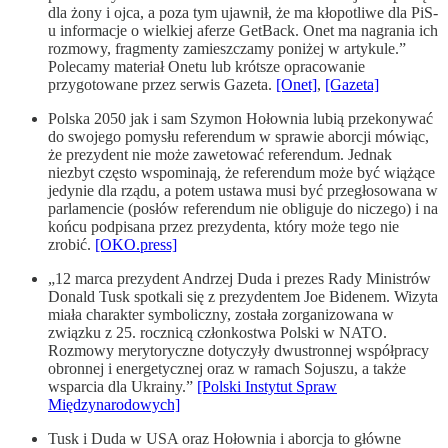
dla żony i ojca, a poza tym ujawnił, że ma kłopotliwe dla PiS-
u informacje o wielkiej aferze GetBack. Onet ma nagrania ich
rozmowy, fragmenty zamieszczamy poniżej w artykule.”
Polecamy materiał Onetu lub krótsze opracowanie
przygotowane przez serwis Gazeta.
[Onet]
,
[Gazeta]
Polska 2050 jak i sam Szymon Hołownia lubią przekonywać
do swojego pomysłu referendum w sprawie aborcji mówiąc,
że prezydent nie może zawetować referendum. Jednak
niezbyt często wspominają, że referendum może być wiążące
jedynie dla rządu, a potem ustawa musi być przegłosowana w
parlamencie (posłów referendum nie obliguje do niczego) i na
końcu podpisana przez prezydenta, który może tego nie
zrobić.
[OKO.press]
„12 marca prezydent Andrzej Duda i prezes Rady Ministrów
Donald Tusk spotkali się z prezydentem Joe Bidenem. Wizyta
miała charakter symboliczny, została zorganizowana w
związku z 25. rocznicą członkostwa Polski w NATO.
Rozmowy merytoryczne dotyczyły dwustronnej współpracy
obronnej i energetycznej oraz w ramach Sojuszu, a także
wsparcia dla Ukrainy.”
[Polski Instytut Spraw
Międzynarodowych]
Tusk i Duda w USA oraz Hołownia i aborcja to główne