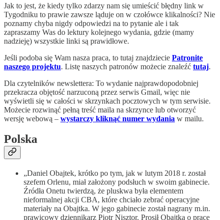
Jak to jest, że kiedy tylko zdarzy nam się umieścić błędny link w
Tygodniku to prawie zawsze ląduje on w czołówce klikalności? Nie
poznamy chyba nigdy odpowiedzi na to pytanie ale i tak
zapraszamy Was do lektury kolejnego wydania, gdzie (mamy
nadzieję) wszystkie linki są prawidłowe.
Jeśli podoba się Wam nasza praca, to tutaj znajdziecie
Patronite
naszego projektu
. Listę naszych patronów możecie znaleźć
tutaj
.
Dla czytelników newslettera: To wydanie najprawdopodobniej
przekracza objętość narzuconą przez serwis Gmail, więc nie
wyświetli się w całości w skrzynkach pocztowych w tym serwisie.
Możecie rozwinąć pełną treść maila na skrzynce lub otworzyć
wersję webową –
wystarczy kliknąć numer wydania
w mailu.
Polska
„Daniel Obajtek, krótko po tym, jak w lutym 2018 r. został
szefem Orlenu, miał założony podsłuch w swoim gabinecie.
Źródła Onetu twierdzą, że pluskwa była elementem
nieformalnej akcji CBA, które chciało zebrać operacyjne
materiały na Obajtka. W jego gabinecie został nagrany m.in.
prawicowy dziennikarz Piotr Nisztor. Prosił Obajtka o pracę