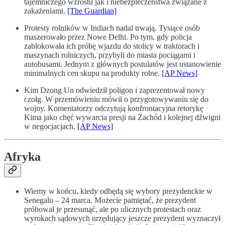
tajemniczego wzrostu jak i niebezpieczeństwa związane z
zakażeniami.
[The Guardian]
Protesty rolników w Indiach nadal trwają. Tysiące osób
maszerowało przez Nowe Delhi. Po tym, gdy policja
zablokowała ich próbę wjazdu do stolicy w traktorach i
maszynach rolniczych, przybyli do miasta pociągami i
autobusami. Jednym z głównych postulatów jest ustanowienie
minimalnych cen skupu na produkty rolne.
[AP News]
Kim Dzong Un odwiedził poligon i zaprezentował nowy
czołg. W przemówieniu mówił o przygotowywaniu się do
wojny. Komentatorzy odczytują konfrontacyjna retorykę
Kima jako chęć wywarcia presji na Zachód i kolejnej dźwigni
w negocjacjach.
[AP News]
Afryka
Wiemy w końcu, kiedy odbędą się wybory prezydenckie w
Senegalu – 24 marca. Możecie pamiętać, że prezydent
próbował je przesunąć, ale po ulicznych protestach oraz
wyrokach sądowych urzędujący jeszcze prezydent wyznaczył