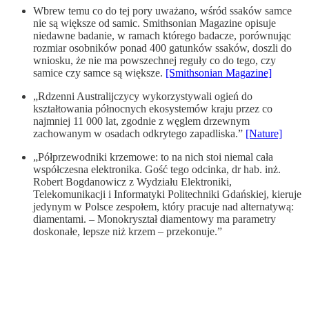
Wbrew temu co do tej pory uważano, wśród ssaków samce
nie są większe od samic. Smithsonian Magazine opisuje
niedawne badanie, w ramach którego badacze, porównując
rozmiar osobników ponad 400 gatunków ssaków, doszli do
wniosku, że nie ma powszechnej reguły co do tego, czy
samice czy samce są większe.
[Smithsonian Magazine]
„Rdzenni Australijczycy wykorzystywali ogień do
kształtowania północnych ekosystemów kraju przez co
najmniej 11 000 lat, zgodnie z węglem drzewnym
zachowanym w osadach odkrytego zapadliska.”
[Nature]
„Półprzewodniki krzemowe: to na nich stoi niemal cała
współczesna elektronika. Gość tego odcinka, dr hab. inż.
Robert Bogdanowicz z Wydziału Elektroniki,
Telekomunikacji i Informatyki Politechniki Gdańskiej, kieruje
jedynym w Polsce zespołem, który pracuje nad alternatywą:
diamentami. – Monokryształ diamentowy ma parametry
doskonałe, lepsze niż krzem – przekonuje.”