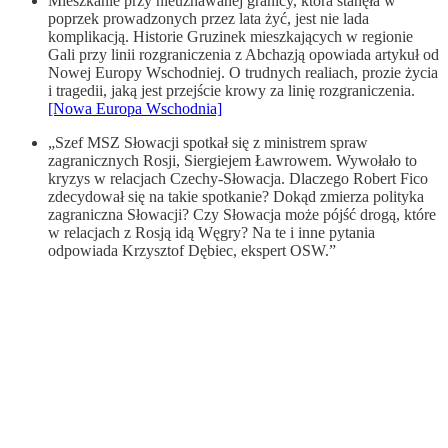
Mieszkanie przy nieuznawanej granicy, która stanęła w
poprzek prowadzonych przez lata żyć, jest nie lada
komplikacją. Historie Gruzinek mieszkających w regionie
Gali przy linii rozgraniczenia z Abchazją opowiada artykuł od
Nowej Europy Wschodniej. O trudnych realiach, prozie życia
i tragedii, jaką jest przejście krowy za linię rozgraniczenia.
[Nowa Europa Wschodnia]
„Szef MSZ Słowacji spotkał się z ministrem spraw
zagranicznych Rosji, Siergiejem Ławrowem. Wywołało to
kryzys w relacjach Czechy-Słowacja. Dlaczego Robert Fico
zdecydował się na takie spotkanie? Dokąd zmierza polityka
zagraniczna Słowacji? Czy Słowacja może pójść drogą, które
w relacjach z Rosją idą Węgry? Na te i inne pytania
odpowiada Krzysztof Dębiec, ekspert OSW.”