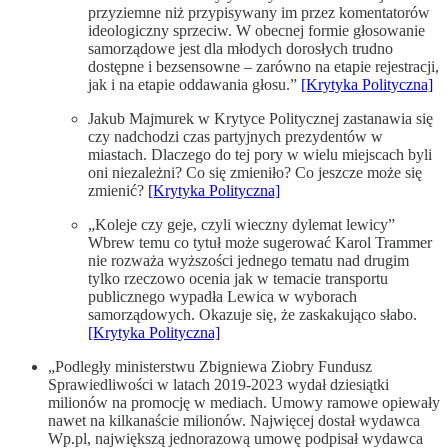
przyziemne niż przypisywany im przez komentatorów
ideologiczny sprzeciw. W obecnej formie głosowanie
samorządowe jest dla młodych dorosłych trudno
dostępne i bezsensowne – zarówno na etapie rejestracji,
jak i na etapie oddawania głosu.”
[Krytyka Polityczna]
Jakub Majmurek w Krytyce Politycznej zastanawia się
czy nadchodzi czas partyjnych prezydentów w
miastach. Dlaczego do tej pory w wielu miejscach byli
oni niezależni? Co się zmieniło? Co jeszcze może się
zmienić?
[Krytyka Polityczna]
„Koleje czy geje, czyli wieczny dylemat lewicy”
Wbrew temu co tytuł może sugerować Karol Trammer
nie rozważa wyższości jednego tematu nad drugim
tylko rzeczowo ocenia jak w temacie transportu
publicznego wypadła Lewica w wyborach
samorządowych. Okazuje się, że zaskakująco słabo.
[Krytyka Polityczna]
„Podległy ministerstwu Zbigniewa Ziobry Fundusz
Sprawiedliwości w latach 2019-2023 wydał dziesiątki
milionów na promocję w mediach. Umowy ramowe opiewały
nawet na kilkanaście milionów. Najwięcej dostał wydawca
Wp.pl, największą jednorazową umowę podpisał wydawca