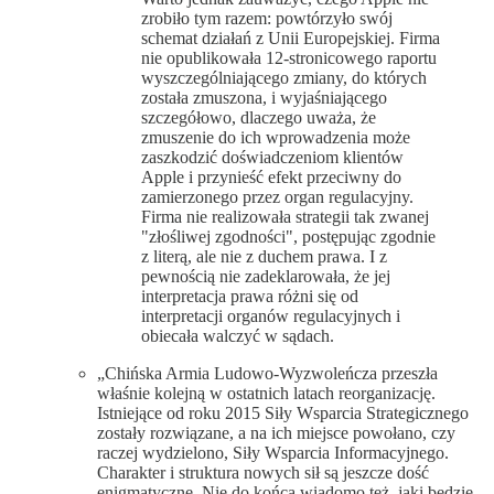
zrobiło tym razem: powtórzyło swój
schemat działań z Unii Europejskiej. Firma
nie opublikowała 12-stronicowego raportu
wyszczególniającego zmiany, do których
została zmuszona, i wyjaśniającego
szczegółowo, dlaczego uważa, że
zmuszenie do ich wprowadzenia może
zaszkodzić doświadczeniom klientów
Apple i przynieść efekt przeciwny do
zamierzonego przez organ regulacyjny.
Firma nie realizowała strategii tak zwanej
"złośliwej zgodności", postępując zgodnie
z literą, ale nie z duchem prawa. I z
pewnością nie zadeklarowała, że jej
interpretacja prawa różni się od
interpretacji organów regulacyjnych i
obiecała walczyć w sądach.
„Chińska Armia Ludowo-Wyzwoleńcza przeszła
właśnie kolejną w ostatnich latach reorganizację.
Istniejące od roku 2015 Siły Wsparcia Strategicznego
zostały rozwiązane, a na ich miejsce powołano, czy
raczej wydzielono, Siły Wsparcia Informacyjnego.
Charakter i struktura nowych sił są jeszcze dość
enigmatyczne. Nie do końca wiadomo też, jaki będzie