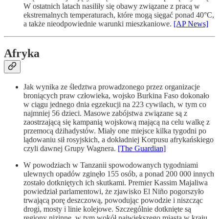
W ostatnich latach nasiliły się obawy związane z pracą w
ekstremalnych temperaturach, które mogą sięgać ponad 40°C,
a także nieodpowiednie warunki mieszkaniowe.
[AP News]
Afryka
Jak wynika ze śledztwa prowadzonego przez organizacje
broniących praw człowieka, wojsko Burkina Faso dokonało
w ciągu jednego dnia egzekucji na 223 cywilach, w tym co
najmniej 56 dzieci. Masowe zabójstwa związane są z
zaostrzającą się kampanią wojskową mającą na celu walkę z
przemocą dżihadystów. Miały one miejsce kilka tygodni po
lądowaniu sił rosyjskich, a dokładniej Korpusu afrykańskiego
czyli dawnej Grupy Wagnera.
[The Guardian]
W powodziach w Tanzanii spowodowanych tygodniami
ulewnych opadów zginęło 155 osób, a ponad 200 000 innych
zostało dotkniętych ich skutkami. Premier Kassim Majaliwa
powiedział parlamentowi, że zjawisko El Niño pogorszyło
trwającą porę deszczową, powodując powodzie i niszcząc
drogi, mosty i linie kolejowe. Szczególnie dotknięte są
regiony nizinne, w tym wokół największego miasta w kraju