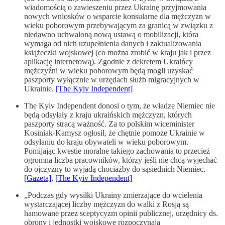
wiadomością o zawieszeniu przez Ukrainę przyjmowania
nowych wniosków o wsparcie konsularne dla mężczyzn w
wieku poborowym przebywającym za granicą w związku z
niedawno uchwaloną nową ustawą o mobilizacji, która
wymaga od nich uzupełnienia danych i zaktualizowania
książeczki wojskowej (co można zrobić w kraju jak i przez
aplikację internetową). Zgodnie z dekretem Ukraińcy
mężczyźni w wieku poborowym będą mogli uzyskać
paszporty wyłącznie w urzędach służb migracyjnych w
Ukrainie.
[The Kyiv Independent]
The Kyiv Independent donosi o tym, że władze Niemiec nie
będą odsyłały z kraju ukraińskich mężczyzn, których
paszporty stracą ważność. Za to polskim wiceminister
Kosiniak-Kamysz ogłosił, że chętnie pomoże Ukrainie w
odsyłaniu do kraju obywateli w wieku poborowym.
Pomijając kwestie moralne takiego zachowania to przecież
ogromna liczba pracowników, którzy jeśli nie chcą wyjechać
do ojczyzny to wyjadą chociażby do sąsiednich Niemiec.
[Gazeta]
,
[The Kyiv Independent]
„Podczas gdy wysiłki Ukrainy zmierzające do wcielenia
wystarczającej liczby mężczyzn do walki z Rosją są
hamowane przez sceptycyzm opinii publicznej, urzędnicy ds.
obrony i jednostki wojskowe rozpoczynają