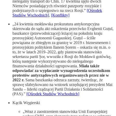
nielegalny transport do Chin. 17 kwietnia ujęto dwóch
Niemców posiadających również paszporty rosyjskie i
podejrzanych o szpiegostwo na rzecz Rosji.”
[Ośrodek
Studiów Wschodnich]
,
[Konflikty]
„24 kwietnia mołdawska prokuratura antykorupcyjna
skierowała do sądu akt oskarżenia przeciwko Evghenii Guțul,
baszkance (przewodniczącej) leżącej na południu kraju
prorosyjskiej Autonomii Gagauskiej. Guțul – ściśle
powiązana ze zbiegłym za granicę w 2019 r. biznesmenem i
prorosyjskim politykiem Ilanem Șorem – oskarża się m.in. o
to, że w latach 2019–2022, gdy piastowała stanowisko
sekretarza partii Șor, wwoziła z Rosji do Mołdawii gotówkę,
którą następnie wykorzystywano do nielegalnego
finansowania działalności ugrupowania.
Miała także
odpowiadać za wypłacanie wynagrodzenia uczestnikom
protestów antyrządowych organizowanych przez nie w
2022 r.
Sama baszkanka odrzuca zarzuty, twierdząc, że
sprawę sfabrykowano na wniosek urzędującej prezydent Mai
Sandu – liderki rządzącej Partii Działania i Solidarności
(PAS).”
[Ośrodek Studiów Wschodnich]
Kącik Węgierski
„Wraz z zaostrzeniem stanowiska Unii Europejskiej