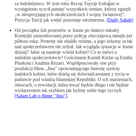
za ludobójstwo. W tym roku Recep Tayyip Erdoğan w
wystąpieniu uczcił pamięć wszystkich ormian, którzy zginęli
„w niesprzyjających okolicznościach I wojny światowej”.
Pozycja Turcji jak widać pozostaje niezmienna.
[Daily Sabah]
Od początku fali protestów w Iranie po śmierci młodej
Kurdyjki zamordowanej przez policję obyczajową minęło już
półtora roku. Protesty nie obaliły reżimu, a jego żelazny ucisk
nad społeczeństwem nie zelżał. Jak wygląda sytuacja w Iranie
dzisiaj? Jakie są nastroje wśród kobiet? Co to mówi o
irańskim społeczeństwie? Gościniami Kamili Kielar są Emilia
Pluskota i Anahita Rezaei. Współpracowały one przy
produkcji filmu „Jina” opowiadającego historię sześciu
irańskich kobiet, które dzielą się doświadczeniami z życia w
państwie pod władzą Islamskiej Republiki. O ich marzeniach,
obawach, o rewolucji, która trwać będzie długo i nie będzie
wydarzeniem tak szybkim jak byśmy sobie tego życzyli.
[Salam Lab o filmie "Jina"]
,