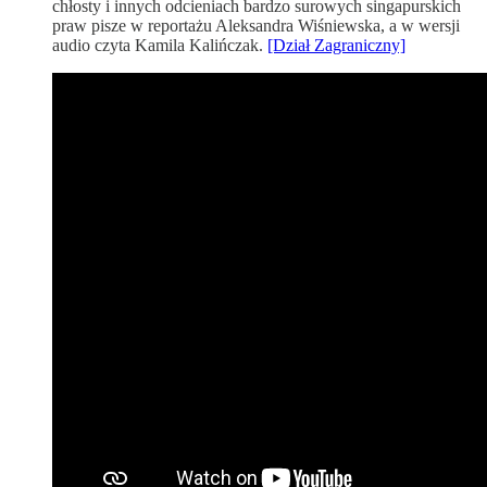
chłosty i innych odcieniach bardzo surowych singapurskich
praw pisze w reportażu Aleksandra Wiśniewska, a w wersji
audio czyta Kamila Kalińczak.
[Dział Zagraniczny]