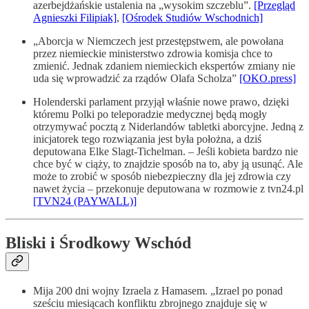
azerbejdżańskie ustalenia na „wysokim szczeblu”.
[Przegląd
Agnieszki Filipiak]
,
[Ośrodek Studiów Wschodnich]
„Aborcja w Niemczech jest przestępstwem, ale powołana
przez niemieckie ministerstwo zdrowia komisja chce to
zmienić. Jednak zdaniem niemieckich ekspertów zmiany nie
uda się wprowadzić za rządów Olafa Scholza”
[OKO.press]
Holenderski parlament przyjął właśnie nowe prawo, dzięki
któremu Polki po teleporadzie medycznej będą mogły
otrzymywać pocztą z Niderlandów tabletki aborcyjne. Jedną z
inicjatorek tego rozwiązania jest była położna, a dziś
deputowana Elke Slagt-Tichelman. – Jeśli kobieta bardzo nie
chce być w ciąży, to znajdzie sposób na to, aby ją usunąć. Ale
może to zrobić w sposób niebezpieczny dla jej zdrowia czy
nawet życia – przekonuje deputowana w rozmowie z tvn24.pl
[TVN24 (PAYWALL)]
Bliski i Środkowy Wschód
Mija 200 dni wojny Izraela z Hamasem. „Izrael po ponad
sześciu miesiącach konfliktu zbrojnego znajduje się w