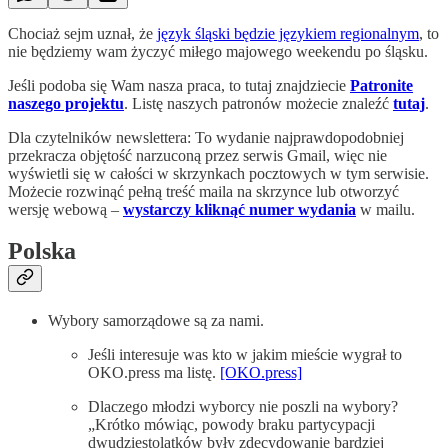
Chociaż sejm uznał, że
język śląski będzie językiem regionalnym
, to
nie będziemy wam życzyć miłego majowego weekendu po śląsku.
Jeśli podoba się Wam nasza praca, to tutaj znajdziecie
Patronite
naszego projektu
. Listę naszych patronów możecie znaleźć
tutaj
.
Dla czytelników newslettera: To wydanie najprawdopodobniej
przekracza objętość narzuconą przez serwis Gmail, więc nie
wyświetli się w całości w skrzynkach pocztowych w tym serwisie.
Możecie rozwinąć pełną treść maila na skrzynce lub otworzyć
wersję webową –
wystarczy kliknąć numer wydania
w mailu.
Polska
Wybory samorządowe są za nami.
Jeśli interesuje was kto w jakim mieście wygrał to
OKO.press ma listę.
[OKO.press]
Dlaczego młodzi wyborcy nie poszli na wybory?
„Krótko mówiąc, powody braku partycypacji
dwudziestolatków były zdecydowanie bardziej