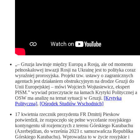
„– Gruzja lawiruje między Europą a Rosją, ale od momentu
pełnoskalowej inwazji Rosji na Ukrainę jest to polityka coraz
wyraźniej prorosyjska. Projekt tzw. ustawy o zagranicznych
agentach jest działaniem obstrukcyjnym na drodze Gruzji do
Unii Europejskiej – mówi Wojciech Wojtasiewicz, ekspert
PISM.” wywiad przeczytacie na łamach Krytyki Politycznej a
OSW ma analizę na temat sytuacji w Gruzji.
[Krytyka
Polityczna]
,
[Ośrodek Studiów Wschodnich]
17 kwietnia rzecznik prezydenta FR Dmitrij Pieskow
potwierdził, że rozpoczęło się pełne wycofanie rosyjskiego
kontyngentu sił rozjemczych z terenu Górskiego Karabachu
(Azerbejdżan, do września 2023 r. samozwańcza Republika
Górskiego Karabachu). Wprowadza to w życie rosyjskie i