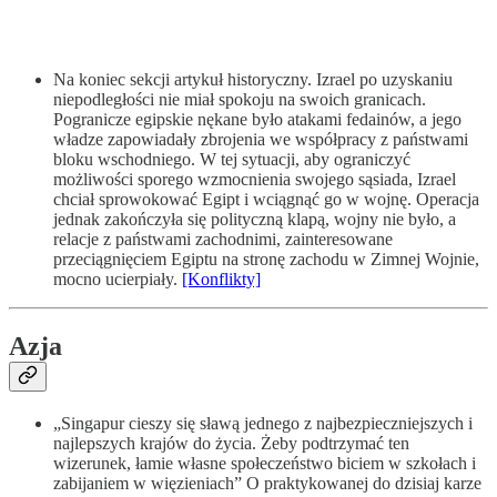
Na koniec sekcji artykuł historyczny. Izrael po uzyskaniu
niepodległości nie miał spokoju na swoich granicach.
Pogranicze egipskie nękane było atakami fedainów, a jego
władze zapowiadały zbrojenia we współpracy z państwami
bloku wschodniego. W tej sytuacji, aby ograniczyć
możliwości sporego wzmocnienia swojego sąsiada, Izrael
chciał sprowokować Egipt i wciągnąć go w wojnę. Operacja
jednak zakończyła się polityczną klapą, wojny nie było, a
relacje z państwami zachodnimi, zainteresowane
przeciągnięciem Egiptu na stronę zachodu w Zimnej Wojnie,
mocno ucierpiały.
[Konflikty]
Azja
„Singapur cieszy się sławą jednego z najbezpieczniejszych i
najlepszych krajów do życia. Żeby podtrzymać ten
wizerunek, łamie własne społeczeństwo biciem w szkołach i
zabijaniem w więzieniach” O praktykowanej do dzisiaj karze