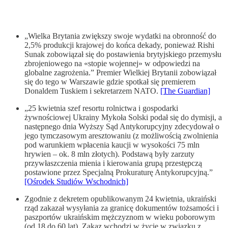
„Wielka Brytania zwiększy swoje wydatki na obronność do
2,5% produkcji krajowej do końca dekady, ponieważ Rishi
Sunak zobowiązał się do postawienia brytyjskiego przemysłu
zbrojeniowego na «stopie wojennej» w odpowiedzi na
globalne zagrożenia.” Premier Wielkiej Brytanii zobowiązał
się do tego w Warszawie gdzie spotkał się premierem
Donaldem Tuskiem i sekretarzem NATO.
[The Guardian]
„25 kwietnia szef resortu rolnictwa i gospodarki
żywnościowej Ukrainy Mykoła Solski podał się do dymisji, a
następnego dnia Wyższy Sąd Antykorupcyjny zdecydował o
jego tymczasowym aresztowaniu (z możliwością zwolnienia
pod warunkiem wpłacenia kaucji w wysokości 75 mln
hrywien – ok. 8 mln złotych). Podstawą były zarzuty
przywłaszczenia mienia i kierowania grupą przestępczą
postawione przez Specjalną Prokuraturę Antykorupcyjną.”
[Ośrodek Studiów Wschodnich]
Zgodnie z dekretem opublikowanym 24 kwietnia, ukraiński
rząd zakazał wysyłania za granicę dokumentów tożsamości i
paszportów ukraińskim mężczyznom w wieku poborowym
(od 18 do 60 lat). Zakaz wchodzi w życie w związku z