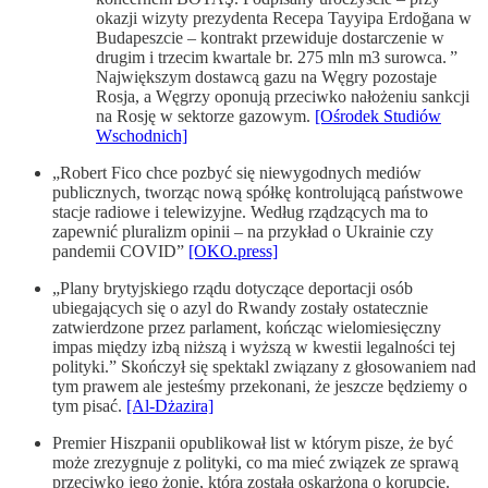
okazji wizyty prezydenta Recepa Tayyipa Erdoğana w
Budapeszcie – kontrakt przewiduje dostarczenie w
drugim i trzecim kwartale br. 275 mln m3 surowca. ”
Największym dostawcą gazu na Węgry pozostaje
Rosja, a Węgrzy oponują przeciwko nałożeniu sankcji
na Rosję w sektorze gazowym.
[Ośrodek Studiów
Wschodnich]
„Robert Fico chce pozbyć się niewygodnych mediów
publicznych, tworząc nową spółkę kontrolującą państwowe
stacje radiowe i telewizyjne. Według rządzących ma to
zapewnić pluralizm opinii – na przykład o Ukrainie czy
pandemii COVID”
[OKO.press]
„Plany brytyjskiego rządu dotyczące deportacji osób
ubiegających się o azyl do Rwandy zostały ostatecznie
zatwierdzone przez parlament, kończąc wielomiesięczny
impas między izbą niższą i wyższą w kwestii legalności tej
polityki.” Skończył się spektakl związany z głosowaniem nad
tym prawem ale jesteśmy przekonani, że jeszcze będziemy o
tym pisać.
[Al-Dżazira]
Premier Hiszpanii opublikował list w którym pisze, że być
może zrezygnuje z polityki, co ma mieć związek ze sprawą
przeciwko jego żonie, która została oskarżona o korupcję.