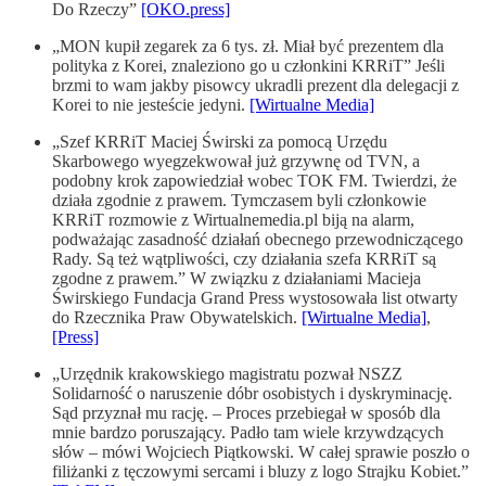
Do Rzeczy”
[OKO.press]
„MON kupił zegarek za 6 tys. zł. Miał być prezentem dla
polityka z Korei, znaleziono go u członkini KRRiT” Jeśli
brzmi to wam jakby pisowcy ukradli prezent dla delegacji z
Korei to nie jesteście jedyni.
[Wirtualne Media]
„Szef KRRiT Maciej Świrski za pomocą Urzędu
Skarbowego wyegzekwował już grzywnę od TVN, a
podobny krok zapowiedział wobec TOK FM. Twierdzi, że
działa zgodnie z prawem. Tymczasem byli członkowie
KRRiT rozmowie z Wirtualnemedia.pl biją na alarm,
podważając zasadność działań obecnego przewodniczącego
Rady. Są też wątpliwości, czy działania szefa KRRiT są
zgodne z prawem.” W związku z działaniami Macieja
Świrskiego Fundacja Grand Press wystosowała list otwarty
do Rzecznika Praw Obywatelskich.
[Wirtualne Media]
,
[Press]
„Urzędnik krakowskiego magistratu pozwał NSZZ
Solidarność o naruszenie dóbr osobistych i dyskryminację.
Sąd przyznał mu rację. – Proces przebiegał w sposób dla
mnie bardzo poruszający. Padło tam wiele krzywdzących
słów – mówi Wojciech Piątkowski. W całej sprawie poszło o
filiżanki z tęczowymi sercami i bluzy z logo Strajku Kobiet.”