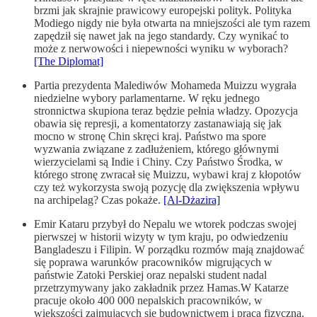
brzmi jak skrajnie prawicowy europejski polityk. Polityka
Modiego nigdy nie była otwarta na mniejszości ale tym razem
zapędził się nawet jak na jego standardy. Czy wynikać to
może z nerwowości i niepewności wyniku w wyborach?
[The Diplomat]
Partia prezydenta Malediwów Mohameda Muizzu wygrała
niedzielne wybory parlamentarne. W ręku jednego
stronnictwa skupiona teraz będzie pełnia władzy. Opozycja
obawia się represji, a komentatorzy zastanawiają się jak
mocno w stronę Chin skręci kraj. Państwo ma spore
wyzwania związane z zadłużeniem, którego głównymi
wierzycielami są Indie i Chiny. Czy Państwo Środka, w
którego stronę zwracał się Muizzu, wybawi kraj z kłopotów
czy też wykorzysta swoją pozycję dla zwiększenia wpływu
na archipelag? Czas pokaże.
[Al-Dżazira]
Emir Kataru przybył do Nepalu we wtorek podczas swojej
pierwszej w historii wizyty w tym kraju, po odwiedzeniu
Bangladeszu i Filipin. W porządku rozmów mają znajdować
się poprawa warunków pracowników migrujących w
państwie Zatoki Perskiej oraz nepalski student nadal
przetrzymywany jako zakładnik przez Hamas.W Katarze
pracuje około 400 000 nepalskich pracowników, w
większości zajmujących się budownictwem i pracą fizyczną.