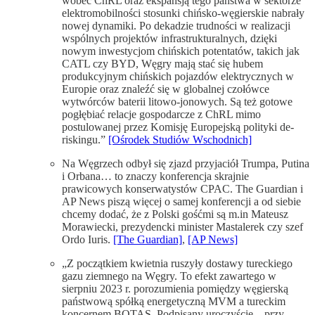
wobec ChRL oraz ekspansją tego państwa w sektorze
elektromobilności stosunki chińsko-węgierskie nabrały
nowej dynamiki. Po dekadzie trudności w realizacji
wspólnych projektów infrastrukturalnych, dzięki
nowym inwestycjom chińskich potentatów, takich jak
CATL czy BYD, Węgry mają stać się hubem
produkcyjnym chińskich pojazdów elektrycznych w
Europie oraz znaleźć się w globalnej czołówce
wytwórców baterii litowo-jonowych. Są też gotowe
pogłębiać relacje gospodarcze z ChRL mimo
postulowanej przez Komisję Europejską polityki de-
riskingu.”
[Ośrodek Studiów Wschodnich]
Na Węgrzech odbył się zjazd przyjaciół Trumpa, Putina
i Orbana… to znaczy konferencja skrajnie
prawicowych konserwatystów CPAC. The Guardian i
AP News piszą więcej o samej konferencji a od siebie
chcemy dodać, że z Polski gośćmi są m.in Mateusz
Morawiecki, prezydencki minister Mastalerek czy szef
Ordo Iuris.
[The Guardian]
,
[AP News]
„Z początkiem kwietnia ruszyły dostawy tureckiego
gazu ziemnego na Węgry. To efekt zawartego w
sierpniu 2023 r. porozumienia pomiędzy węgierską
państwową spółką energetyczną MVM a tureckim
koncernem BOTAŞ. Podpisany uroczyście – przy