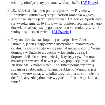
miałoby obniżyć ceny preparatów w aptekach.
[AP News]
„Sześćdziesiąt lat temu podczas procesu w Rivonia w
Republice Południowej Afryki Nelson Mandela wygłosił
jedno z najsłynniejszych przemówień XX wieku. Spodziewał
się wyroku śmierci, był gotowy go ponieśc, lecz zamiast tego
doczekał realizacji swojego marzenia o «demokratycznym i
wolnym społeczeństwie»”.
[Al-Dżazira]
Przy uwadze świata skupionej na wojnach w Gazie i
Ukrainie, jeden z najgorszych kryzysów humanitarnych
ostatnich czasów rozgrywa się niemal niezauważony. Wojna
domowa w Sudanie wybuchła w kwietniu 2023 r. i
doprowadziła do śmierci dziesiątek tysięcy cywilów oraz
masowych wysiedleń nawet połowy populacji kraju. Jak
Nesrine Malik mówi Helen Pidd, bitwa pomiędzy armią
sudańską a rebeliantami, Siłami Szybkiego Wsparcia, jest
mocno wyrównana, w wyniku czego żadna ze stron nie ma
dość sił, aby zdecydowanie wygrać konflikt – więc końca nie
widać.