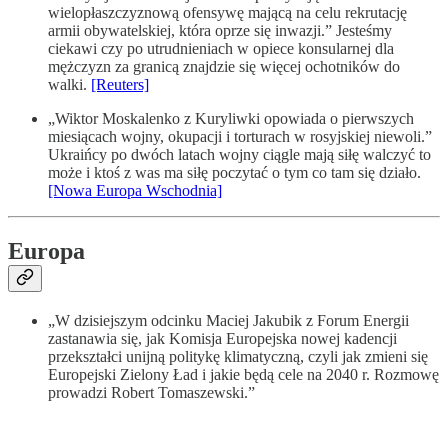
wielopłaszczyznową ofensywę mającą na celu rekrutację
armii obywatelskiej, która oprze się inwazji.” Jesteśmy
ciekawi czy po utrudnieniach w opiece konsularnej dla
mężczyzn za granicą znajdzie się więcej ochotników do
walki.
[Reuters]
„Wiktor Moskalenko z Kuryliwki opowiada o pierwszych
miesiącach wojny, okupacji i torturach w rosyjskiej niewoli.”
Ukraińcy po dwóch latach wojny ciągle mają siłę walczyć to
może i ktoś z was ma siłę poczytać o tym co tam się działo.
[Nowa Europa Wschodnia]
Europa
„W dzisiejszym odcinku Maciej Jakubik z Forum Energii
zastanawia się, jak Komisja Europejska nowej kadencji
przekształci unijną politykę klimatyczną, czyli jak zmieni się
Europejski Zielony Ład i jakie będą cele na 2040 r. Rozmowę
prowadzi Robert Tomaszewski.”