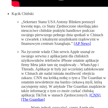
Kącik Chiński
„Sekretarz Stanu USA Antony Blinken poruszył
kwestię tego, co Stany Zjednoczone określają jako
nieuczciwe chińskie praktyki handlowe podczas
swojego pierwszego pełnego dnia spotkań w Chinach
w czwartek z lokalnymi urzędnikami rządowymi w
finansowym centrum Szanghaju.”
[AP News]
Na życzenie władz Chin serwis Apple usunął ze
swojego serwisu z aplikacjami dla chińskich
użytkowników telefonów iPhone ostatnie aplikacje
firmy Meta jakie tam się znajdowały – WhatsApp i
Threads. Aplikacje te były już wcześniej zablokowane
w Chinach ale nadal istniała możliwość obejścia
zakazu. CNN ma krótką notkę o tym a The Guardian w
ostatnim newsletterze ma bardzo ciekawą myśl, którą
zacytujemy niżej. W artykule The Guardian znajdziecie
także informację o tym co może czekać chińską
aplikację TikTok w stanach Zjednoczonych.
[CNN]
,
[The Guardian]
Warto jednak zauważyć, czego Apple nie