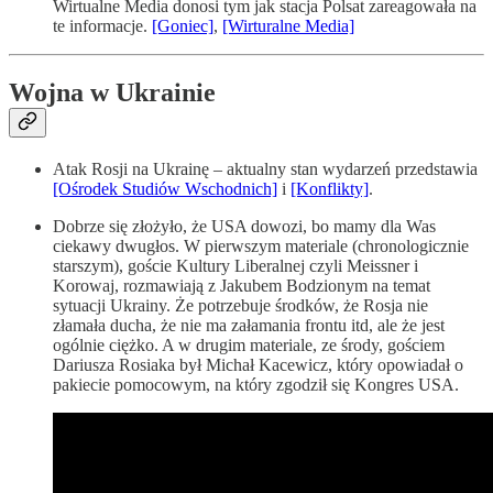
Wirtualne Media donosi tym jak stacja Polsat zareagowała na
te informacje.
[Goniec]
,
[Wirturalne Media]
Wojna w Ukrainie
Atak Rosji na Ukrainę – aktualny stan wydarzeń przedstawia
[Ośrodek Studiów Wschodnich]
i
[Konflikty]
.
Dobrze się złożyło, że USA dowozi, bo mamy dla Was
ciekawy dwugłos. W pierwszym materiale (chronologicznie
starszym), goście Kultury Liberalnej czyli Meissner i
Korowaj, rozmawiają z Jakubem Bodzionym na temat
sytuacji Ukrainy. Że potrzebuje środków, że Rosja nie
złamała ducha, że nie ma załamania frontu itd, ale że jest
ogólnie ciężko. A w drugim materiale, ze środy, gościem
Dariusza Rosiaka był Michał Kacewicz, który opowiadał o
pakiecie pomocowym, na który zgodził się Kongres USA.