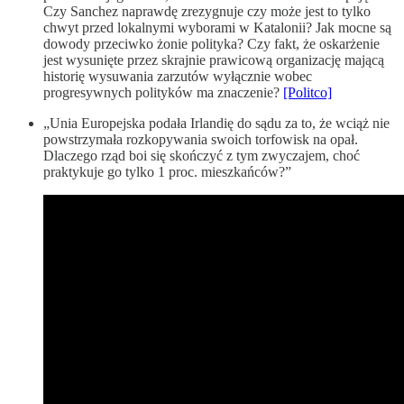
Czy Sanchez naprawdę zrezygnuje czy może jest to tylko
chwyt przed lokalnymi wyborami w Katalonii? Jak mocne są
dowody przeciwko żonie polityka? Czy fakt, że oskarżenie
jest wysunięte przez skrajnie prawicową organizację mającą
historię wysuwania zarzutów wyłącznie wobec
progresywnych polityków ma znaczenie?
[Politco]
„Unia Europejska podała Irlandię do sądu za to, że wciąż nie
powstrzymała rozkopywania swoich torfowisk na opał.
Dlaczego rząd boi się skończyć z tym zwyczajem, choć
praktykuje go tylko 1 proc. mieszkańców?”