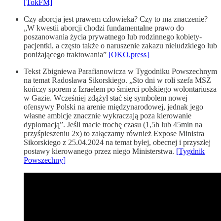
[TokFM]
Czy aborcja jest prawem człowieka? Czy to ma znaczenie?
„W kwestii aborcji chodzi fundamentalne prawo do
poszanowania życia prywatnego lub rodzinnego kobiety-
pacjentki, a często także o naruszenie zakazu nieludzkiego lub
poniżającego traktowania”
[OKO.press]
Tekst Zbigniewa Parafianowicza w Tygodniku Powszechnym
na temat Radosława Sikorskiego. „Sto dni w roli szefa MSZ
kończy sporem z Izraelem po śmierci polskiego wolontariusza
w Gazie. Wcześniej zdążył stać się symbolem nowej
ofensywy Polski na arenie międzynarodowej, jednak jego
własne ambicje znacznie wykraczają poza kierowanie
dyplomacją”. Jeśli macie trochę czasu (1,5h lub 45min na
przyśpieszeniu 2x) to załączamy również Expose Ministra
Sikorskiego z 25.04.2024 na temat byłej, obecnej i przyszłej
postawy kierowanego przez niego Ministerstwa.
[Tygdnik
Powszechny]