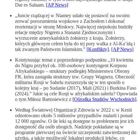
Dar es Salaam.
[AP News]
„Juncie rządzącej w Niamey udało się postawić na swoim:
zerwać porozumienia wojskowe z Zachodem i dokonać
reorientacji w stronę Moskwy. Najwięcej niepokoju budziły
relacje między Nigrem a Stanami Zjednoczonymi i
wyrzucenie amerykańskich żołnierzy z kraju. Żołnierzy,
których głównym celem była do tej pory walka z Al-Ka’idą i
tak zwanym Państwem Islamskim.”
[Konflikty]
,
[AP News]
Kontynuując temat z poprzedniego podpunktu „10 kwietnia
do Nigru przybył ok. 100-osobowy kontyngent Korpusu
Afrykańskiego – struktury podległej Ministerstwu Obrony
FR, która zastąpiła struktury tzw. Grupy Wagnera. Obecność
militarna Rosji w Sahelu rozszerzyła się w ten sposób o
kolejny kraj – po Sudanie (2017), Mali (2021) i Burkina Faso
(2024).” Jakie są cele Rosji w afrykańskim sahelu? Opowiada
o tym Miłosz Bartosiewicz z
[Ośrodka Studiów Wschodnich]
.
Według Światowej Organizacji Zdrowia w 2022 r. w Kenii
odnotowano około 5 milionów przypadków malarii i ponad
12 000 zgonów. O ile leki są dostępne to problemem jest ich
dostępność dla osób ubogich. Nadzieje pokładane są w
programie pierwszej na świecie szczepionki zatwierdzonej do
użytku, a także możliwość lokalnej produkcji leków, co