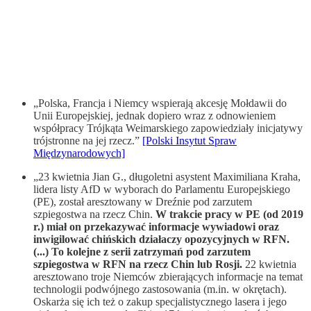
„Polska, Francja i Niemcy wspierają akcesję Mołdawii do
Unii Europejskiej, jednak dopiero wraz z odnowieniem
współpracy Trójkąta Weimarskiego zapowiedziały inicjatywy
trójstronne na jej rzecz.”
[Polski Insytut Spraw
Międzynarodowych]
„23 kwietnia Jian G., długoletni asystent Maximiliana Kraha,
lidera listy AfD w wyborach do Parlamentu Europejskiego
(PE), został aresztowany w Dreźnie pod zarzutem
szpiegostwa na rzecz Chin.
W trakcie pracy w PE (od 2019
r.) miał on przekazywać informacje wywiadowi oraz
inwigilować chińskich działaczy opozycyjnych w RFN.
(...) To kolejne z serii zatrzymań pod zarzutem
szpiegostwa w RFN na rzecz Chin lub Rosji.
22 kwietnia
aresztowano troje Niemców zbierających informacje na temat
technologii podwójnego zastosowania (m.in. w okrętach).
Oskarża się ich też o zakup specjalistycznego lasera i jego