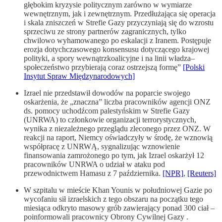
głębokim kryzysie politycznym zarówno w wymiarze
wewnętrznym, jak i zewnętrznym. Przedłużająca się operacja
i skala zniszczeń w Strefie Gazy przyczyniają się do wzrostu
sprzeciwu ze strony partnerów zagranicznych, tylko
chwilowo wyhamowanego po eskalacji z Iranem. Postępuje
erozja dotychczasowego konsensusu dotyczącego krajowej
polityki, a spory wewnątrzkoalicyjne i na linii władza–
społeczeństwo przybierają coraz ostrzejszą formę”
[Polski
Insytut Spraw Międzynarodowych]
Izrael nie przedstawił dowodów na poparcie swojego
oskarżenia, że „znaczna” liczba pracowników agencji ONZ
ds. pomocy uchodźcom palestyńskim w Strefie Gazy
(UNRWA) to członkowie organizacji terrorystycznych,
wynika z niezależnego przeglądu zleconego przez ONZ. W
reakcji na raport, Niemcy oświadczyły w środę, że wznowią
współpracę z UNRWĄ, sygnalizując wznowienie
finansowania zamrożonego po tym, jak Izrael oskarżył 12
pracowników UNRWA o udział w ataku pod
przewodnictwem Hamasu z 7 października.
[NPR]
,
[Reuters]
W szpitalu w mieście Khan Younis w południowej Gazie po
wycofaniu sił izraelskich z tego obszaru na początku tego
miesiąca odkryto masowy grób zawierający ponad 300 ciał –
poinformowali pracownicy Obrony Cywilnej Gazy .