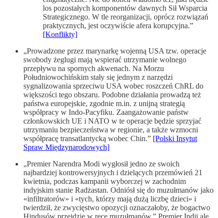
los pozostałych komponentów dawnych Sił Wsparcia
Strategicznego. W tle reor­ga­nizacji, oprócz rozwiązań
praktycznych, jest oczywiście afera korupcyjna.”
[Konflikty]
„Prowadzone przez marynarkę wojenną USA tzw. operacje
swobody żeglugi mają wspierać utrzymanie wolnego
przepływu na spornych akwenach. Na Morzu
Południowochińskim stały się jednym z narzędzi
sygnalizowania sprzeciwu USA wobec roszczeń ChRL do
większości tego obszaru. Podobne działania prowadzą też
państwa europejskie, zgodnie m.in. z unijną strategią
współpracy w Indo-Pacyfiku. Zaangażowanie państw
członkowskich UE i NATO w te operacje będzie sprzyjać
utrzymaniu bezpieczeństwa w regionie, a także wzmocni
współpracę transatlantycką wobec Chin.”
[Polski Insytut
Spraw Międzynarodowych]
„Premier Narendra Modi wygłosił jedno ze swoich
najbardziej kontrowersyjnych i dzielących przemówień 21
kwietnia, podczas kampanii wyborczej w zachodnim
indyjskim stanie Radżastan. Odniósł się do muzułmanów jako
«infiltratorów» i «tych, którzy mają dużą liczbę dzieci» i
twierdził, że zwycięstwo opozycji oznaczałoby, że bogactwo
Hindusów przejdzie w ręce muzułmanów.” Premier Indii ale