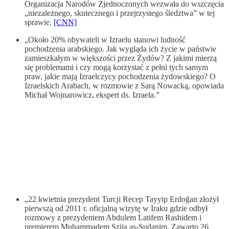
Organizacja Narodów Zjednoczonych wezwała do wszczęcia
„niezależnego, skutecznego i przejrzystego śledztwa” w tej
sprawie.
[CNN]
„Około 20% obywateli w Izraelu stanowi ludność
pochodzenia arabskiego. Jak wygląda ich życie w państwie
zamieszkałym w większości przez Żydów? Z jakimi mierzą
się problemami i czy mogą korzystać z pełni tych samym
praw, jakie mają Izraelczycy pochodzenia żydowskiego? O
Izraelskich Arabach, w rozmowie z Sarą Nowacką, opowiada
Michał Wojnarowicz, ekspert ds. Izraela.”
„22 kwietnia prezydent Turcji Recep Tayyip Erdoğan złożył
pierwszą od 2011 r. oficjalną wizytę w Iraku gdzie odbył
rozmowy z prezydentem Abdulem Latifem Rashidem i
premierem Muhammadem Szija as-Sudanim. Zawarto 26