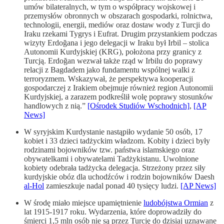
umów bilateralnych, w tym o współpracy wojskowej i
przemysłów obronnych w obszarach gospodarki, rolnictwa,
technologii, energii, mediów oraz dostaw wody z Turcji do
Iraku rzekami Tygrys i Eufrat. Drugim przystankiem podczas
wizyty Erdoğana i jego delegacji w Iraku był Irbil – stolica
Autonomii Kurdyjskiej (KRG), położona przy granicy z
Turcją. Erdoğan wezwał także rząd w Irbilu do poprawy
relacji z Bagdadem jako fundamentu wspólnej walki z
terroryzmem. Wskazywał, że perspektywa kooperacji
gospodarczej z Irakiem obejmuje również region Autonomii
Kurdyjskiej, a zarazem podkreślił wolę poprawy stosunków
handlowych z nią.”
[Ośrodek Studiów Wschodnich]
,
[AP
News]
W syryjskim Kurdystanie nastąpiło wydanie 50 osób, 17
kobiet i 33 dzieci tadżyckim władzom. Kobity i dzieci były
rodzinami bojowników tzw. państwa islamskiego oraz
obywatelkami i obywatelami Tadżykistanu. Uwolnione
kobiety odebrała tadżycka delegacja. Strzeżony przez siły
kurdyjskie obóz dla uchodźców i rodzin bojowników Daesh
al-Hol
zamieszkuje nadal ponad 40 tysięcy ludzi.
[AP News]
W środę miało miejsce upamiętnienie
ludobójstwa Ormian
z
lat 1915-1917 roku. Wydarzenia, które doprowadziły do
śmierci 1,5 mln osób nie są przez Turcję do dzisiaj uznawane