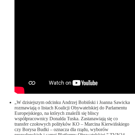
„W dzisiejszym odcinku Andrzej Bobiński i Joanna Sawicka
rozmawiają o listach Koalicji Obywatelskiej do Parlamentu
Europejskiego, na których znaleźli się bliscy
współpracownicy Donalda Tuska. Zastanawiają się co
transfer czołowych polityków KO – Marcina Kierwińskiego
czy Borysa Budki – oznacza dla rządu, wyborów
prezydenckich i samej Platformy Obywatelskiej.” TVN24