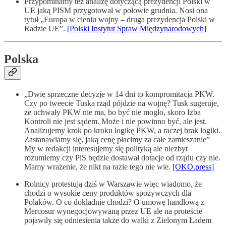
Przypominamy też analizę dotyczącą prezydencji Polski w
UE jaką PISM przygotował w połowie grudnia. Nosi ona
tytuł „Europa w cieniu wojny – druga prezydencja Polski w
Radzie UE”.
[Polski Instytut Spraw Międzynarodowych]
Polska
„Dwie sprzeczne decyzje w 14 dni to kompromitacja PKW.
Czy po tweecie Tuska rząd pójdzie na wojnę? Tusk sugeruje,
że uchwały PKW nie ma, bo być nie mogło, skoro Izba
Kontroli nie jest sądem. Może i nie powinno być, ale jest.
Analizujemy krok po kroku logikę PKW, a raczej brak logiki.
Zastanawiamy się, jaką cenę płacimy za całe zamieszanie”
My w redakcji interesujemy się polityką ale niezbyt
rozumiemy czy PiS będzie dostawał dotacje od rządu czy nie.
Mamy wrażenie, że nikt na razie tego nie wie.
[OKO.press]
Rolnicy protestują dziś w Warszawie więc wiadomo, że
chodzi o wysokie ceny produktów spożywczych dla
Polaków. O co dokładnie chodzi? O umowę handlową z
Mercosur wynegocjowywaną przez UE ale na proteście
pojawiły się odniesienia także do walki z Zielonym Ładem