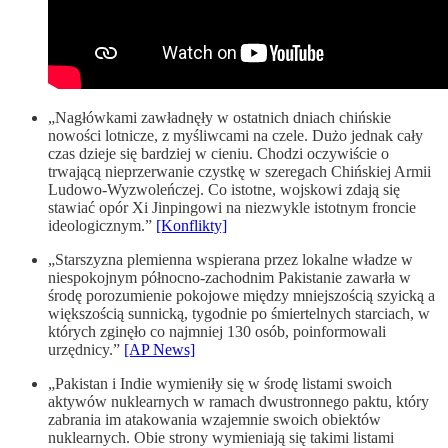
„Nagłówkami zawładnęły w ostatnich dniach chińskie
nowości lotnicze, z myśliwcami na czele. Dużo jednak cały
czas dzieje się bardziej w cieniu. Chodzi oczywiście o
trwającą nieprzerwanie czystkę w szeregach Chińskiej Armii
Ludowo-Wyzwoleńczej. Co istotne, wojskowi zdają się
stawiać opór Xi Jinpingowi na niezwykle istotnym froncie
ideologicznym.”
[Konflikty]
„Starszyzna plemienna wspierana przez lokalne władze w
niespokojnym północno-zachodnim Pakistanie zawarła w
środę porozumienie pokojowe między mniejszością szyicką a
większością sunnicką, tygodnie po śmiertelnych starciach, w
których zginęło co najmniej 130 osób, poinformowali
urzędnicy.”
[AP News]
„Pakistan i Indie wymieniły się w środę listami swoich
aktywów nuklearnych w ramach dwustronnego paktu, który
zabrania im atakowania wzajemnie swoich obiektów
nuklearnych. Obie strony wymieniają się takimi listami