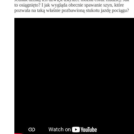
to osiągnięto? I jak wygląda obecnie spawanie szyn, które
pozwala na taką właśnie pozbawioną stukotu jazdę pociągu?