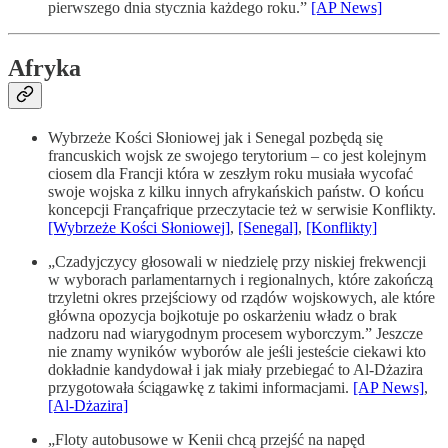
pierwszego dnia stycznia każdego roku.”
[AP News]
Afryka
Wybrzeże Kości Słoniowej jak i Senegal pozbędą się
francuskich wojsk ze swojego terytorium – co jest kolejnym
ciosem dla Francji która w zeszłym roku musiała wycofać
swoje wojska z kilku innych afrykańskich państw. O końcu
koncepcji Françafrique przeczytacie też w serwisie Konflikty.
[Wybrzeże Kości Słoniowej]
,
[Senegal]
,
[Konflikty]
„Czadyjczycy głosowali w niedzielę przy niskiej frekwencji
w wyborach parlamentarnych i regionalnych, które zakończą
trzyletni okres przejściowy od rządów wojskowych, ale które
główna opozycja bojkotuje po oskarżeniu władz o brak
nadzoru nad wiarygodnym procesem wyborczym.” Jeszcze
nie znamy wyników wyborów ale jeśli jesteście ciekawi kto
dokładnie kandydował i jak miały przebiegać to Al-Dżazira
przygotowała ściągawkę z takimi informacjami.
[AP News]
,
[Al-Dżazira]
„Floty autobusowe w Kenii chcą przejść na napęd