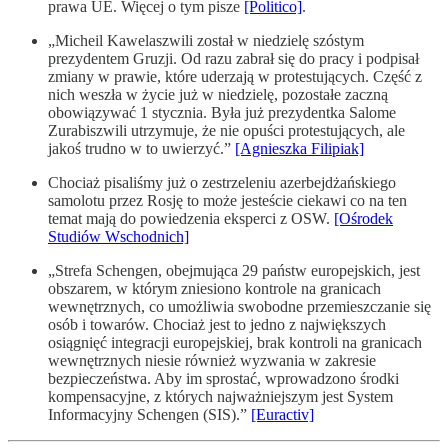
prawa UE. Więcej o tym pisze
[Politico]
.
„Micheil Kawelaszwili został w niedzielę szóstym
prezydentem Gruzji. Od razu zabrał się do pracy i podpisał
zmiany w prawie, które uderzają w protestujących. Część z
nich weszła w życie już w niedzielę, pozostałe zaczną
obowiązywać 1 stycznia. Była już prezydentka Salome
Zurabiszwili utrzymuje, że nie opuści protestujących, ale
jakoś trudno w to uwierzyć.”
[Agnieszka Filipiak]
Chociaż pisaliśmy już o zestrzeleniu azerbejdżańskiego
samolotu przez Rosję to może jesteście ciekawi co na ten
temat mają do powiedzenia eksperci z OSW.
[Ośrodek
Studiów Wschodnich]
„Strefa Schengen, obejmująca 29 państw europejskich, jest
obszarem, w którym zniesiono kontrole na granicach
wewnętrznych, co umożliwia swobodne przemieszczanie się
osób i towarów. Chociaż jest to jedno z największych
osiągnięć integracji europejskiej, brak kontroli na granicach
wewnętrznych niesie również wyzwania w zakresie
bezpieczeństwa. Aby im sprostać, wprowadzono środki
kompensacyjne, z których najważniejszym jest System
Informacyjny Schengen (SIS).”
[Euractiv]