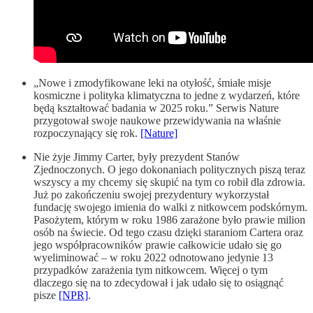
„Nowe i zmodyfikowane leki na otyłość, śmiałe misje
kosmiczne i polityka klimatyczna to jedne z wydarzeń, które
będą kształtować badania w 2025 roku.” Serwis Nature
przygotował swoje naukowe przewidywania na właśnie
rozpoczynający się rok.
[Nature]
Nie żyje Jimmy Carter, były prezydent Stanów
Zjednoczonych. O jego dokonaniach politycznych piszą teraz
wszyscy a my chcemy się skupić na tym co robił dla zdrowia.
Już po zakończeniu swojej prezydentury wykorzystał
fundację swojego imienia do walki z nitkowcem podskórnym.
Pasożytem, którym w roku 1986 zarażone było prawie milion
osób na świecie. Od tego czasu dzięki staraniom Cartera oraz
jego współpracowników prawie całkowicie udało się go
wyeliminować – w roku 2022 odnotowano jedynie 13
przypadków zarażenia tym nitkowcem. Więcej o tym
dlaczego się na to zdecydował i jak udało się to osiągnąć
pisze
[NPR]
.