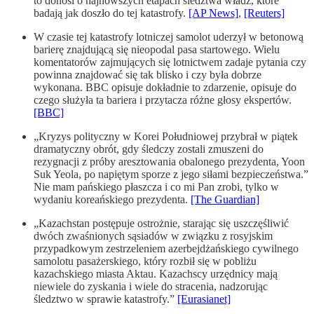
to donosi o najnowszych etapach śledztwa władz, które
badają jak doszło do tej katastrofy.
[AP News]
,
[Reuters]
W czasie tej katastrofy lotniczej samolot uderzył w betonową
barierę znajdującą się nieopodal pasa startowego. Wielu
komentatorów zajmujących się lotnictwem zadaje pytania czy
powinna znajdować się tak blisko i czy była dobrze
wykonana. BBC opisuje dokładnie to zdarzenie, opisuje do
czego służyła ta bariera i przytacza różne głosy ekspertów.
[BBC]
„Kryzys polityczny w Korei Południowej przybrał w piątek
dramatyczny obrót, gdy śledczy zostali zmuszeni do
rezygnacji z próby aresztowania obalonego prezydenta, Yoon
Suk Yeola, po napiętym sporze z jego siłami bezpieczeństwa.”
Nie mam pańskiego płaszcza i co mi Pan zrobi, tylko w
wydaniu koreańskiego prezydenta.
[The Guardian]
„Kazachstan postępuje ostrożnie, starając się uszczęśliwić
dwóch zwaśnionych sąsiadów w związku z rosyjskim
przypadkowym zestrzeleniem azerbejdżańskiego cywilnego
samolotu pasażerskiego, który rozbił się w pobliżu
kazachskiego miasta Aktau. Kazachscy urzędnicy mają
niewiele do zyskania i wiele do stracenia, nadzorując
śledztwo w sprawie katastrofy.”
[Eurasianet]