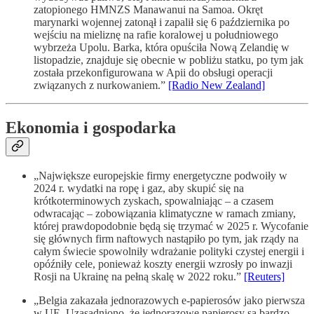
zatopionego HMNZS Manawanui na Samoa. Okręt
marynarki wojennej zatonął i zapalił się 6 października po
wejściu na mieliznę na rafie koralowej u południowego
wybrzeża Upolu. Barka, która opuściła Nową Zelandię w
listopadzie, znajduje się obecnie w pobliżu statku, po tym jak
została przekonfigurowana w Apii do obsługi operacji
związanych z nurkowaniem.”
[Radio New Zealand]
Ekonomia i gospodarka
„Największe europejskie firmy energetyczne podwoiły w
2024 r. wydatki na ropę i gaz, aby skupić się na
krótkoterminowych zyskach, spowalniając – a czasem
odwracając – zobowiązania klimatyczne w ramach zmiany,
której prawdopodobnie będą się trzymać w 2025 r. Wycofanie
się głównych firm naftowych nastąpiło po tym, jak rządy na
całym świecie spowolniły wdrażanie polityki czystej energii i
opóźniły cele, ponieważ koszty energii wzrosły po inwazji
Rosji na Ukrainę na pełną skalę w 2022 roku.”
[Reuters]
„Belgia zakazała jednorazowych e-papierosów jako pierwsza
w UE. Uzasadniono, że jednorazowe papierosy są bardzo