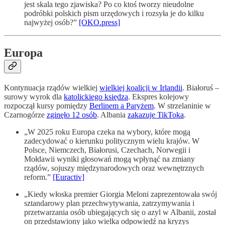
jest skala tego zjawiska? Po co ktoś tworzy nieudolne
podróbki polskich pism urzędowych i rozsyła je do kilku
najwyżej osób?”
[OKO.press]
Europa
Kontynuacja rządów wielkiej
wielkiej koalicji w Irlandii
. Białoruś –
surowy wyrok dla
katolickiego księdza
. Ekspres kolejowy
rozpoczął kursy pomiędzy
Berlinem a Paryżem
. W strzelaninie w
Czarnogórze
zginęło 12 osób
. Albania
zakazuje TikToka
.
„W 2025 roku Europa czeka na wybory, które mogą
zadecydować o kierunku politycznym wielu krajów. W
Polsce, Niemczech, Białorusi, Czechach, Norwegii i
Mołdawii wyniki głosowań mogą wpłynąć na zmiany
rządów, sojuszy międzynarodowych oraz wewnętrznych
reform.”
[Euractiv]
„Kiedy włoska premier Giorgia Meloni zaprezentowała swój
sztandarowy plan przechwytywania, zatrzymywania i
przetwarzania osób ubiegających się o azyl w Albanii, został
on przedstawiony jako wielka odpowiedź na kryzys