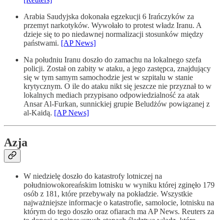
Arabia Saudyjska dokonała egzekucji 6 Irańczyków za
przemyt narkotyków. Wywołało to protest władz Iranu. A
dzieje się to po niedawnej normalizacji stosunków między
państwami.
[AP News]
Na południu Iranu doszło do zamachu na lokalnego szefa
policji. Został on zabity w ataku, a jego zastępca, znajdujący
się w tym samym samochodzie jest w szpitalu w stanie
krytycznym. O ile do ataku nikt się jeszcze nie przyznał to w
lokalnych mediach przypisano odpowiedzialność za atak
Ansar Al-Furkan, sunnickiej grupie Beludżów powiązanej z
al-Kaidą.
[AP News]
Azja
W niedzielę doszło do katastrofy lotniczej na
południowokoreańskim lotnisku w wyniku której zginęło 179
osób z 181, które przebywały na pokładzie. Wszystkie
najważniejsze informacje o katastrofie, samolocie, lotnisku na
którym do tego doszło oraz ofiarach ma AP News. Reuters za