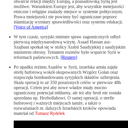
otwarcie relacji między Europą, a poasadowską Syrią jest
możliwe. Warunkiem Europy jest, aby wszystkie mniejszości
etniczne i religijne znalazły miejsce w systemie politycznym.
Prawa mniejszości nie powinny być ograniczane poprzez
islamizację wymiary sprawiedliwości oraz systemu edukacji.
[Voice of America]
W tym czasie, syryjski minister spraw zagranicznych odbył
pierwszą międzynarodową wizytę. Asaad Hassan asz-
Szajbani spotkał się w stolicy Arabii Saudyjskiej z saudyjskim
ministrem obrony. Tematem rozmów było wsparcie Syrii w
reformach państwowych.
[Reuters]
Po upadku reżimu Asadów w Syrii, izraelska armia zajęła
strefę buforową wokół okupowanych Wzgórz Golan oraz
rozpoczęła bombardowania syryjskich składów uzbrojenia.
Skala operacji to aż 350 porażonych celów w pierwsze 48h
operacji. Celem jest aby nowe władze miały mocno
ograniczony potencjał militarny, ale też aby broń nie została
sprzedana np. Hezbollahowi. O samej operacji, o strefie
buforowej i ważnych miejscach tamże, a także o
rozważaniach nt. dalszych Izraelskich kroków opowiada
materiał od
Tomasz Rydelek