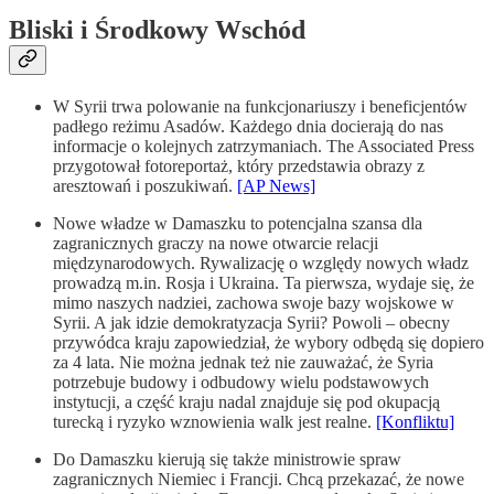
Bliski i Środkowy Wschód
W Syrii trwa polowanie na funkcjonariuszy i beneficjentów
padłego reżimu Asadów. Każdego dnia docierają do nas
informacje o kolejnych zatrzymaniach. The Associated Press
przygotował fotoreportaż, który przedstawia obrazy z
aresztowań i poszukiwań.
[AP News]
Nowe władze w Damaszku to potencjalna szansa dla
zagranicznych graczy na nowe otwarcie relacji
międzynarodowych. Rywalizację o względy nowych władz
prowadzą m.in. Rosja i Ukraina. Ta pierwsza, wydaje się, że
mimo naszych nadziei, zachowa swoje bazy wojskowe w
Syrii. A jak idzie demokratyzacja Syrii? Powoli – obecny
przywódca kraju zapowiedział, że wybory odbędą się dopiero
za 4 lata. Nie można jednak też nie zauważać, że Syria
potrzebuje budowy i odbudowy wielu podstawowych
instytucji, a część kraju nadal znajduje się pod okupacją
turecką i ryzyko wznowienia walk jest realne.
[Konfliktu]
Do Damaszku kierują się także ministrowie spraw
zagranicznych Niemiec i Francji. Chcą przekazać, że nowe