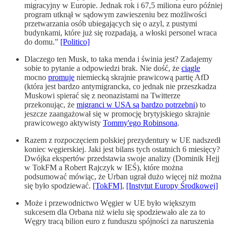
migracyjny w Europie. Jednak rok i 67,5 miliona euro później
program utknął w sądowym zawieszeniu bez możliwości
przetwarzania osób ubiegających się o azyl, z pustymi
budynkami, które już się rozpadają, a włoski personel wraca
do domu.”
[Politico]
Dlaczego ten Musk, to taka menda i świnia jest? Zadajemy
sobie to pytanie a odpowiedzi brak. Nie dość, że
ciągle
mocno
promuje
niemiecką skrajnie prawicową partię AfD
(która jest bardzo antymigrancka, co jednak nie przeszkadza
Muskowi spierać się z neonazistami na Twitterze
przekonując, że
migranci w USA są bardzo potrzebni
) to
jeszcze zaangażował się w promocję brytyjskiego skrajnie
prawicowego aktywisty
Tommy'ego Robinsona
.
Razem z rozpoczęciem polskiej prezydentury w UE nadszedł
koniec węgierskiej. Jaki jest bilans tych ostatnich 6 miesięcy?
Dwójka ekspertów przedstawia swoje analizy (Dominik Hejj
w TokFM a Robert Rajczyk w IEŚ), które można
podsumować mówiąc, że Urban ugrał dużo więcej niż można
się było spodziewać.
[TokFM]
,
[Instytut Europy Środkowej]
Może i przewodnictwo Węgier w UE było większym
sukcesem dla Orbana niż wielu się spodziewało ale za to
Węgry tracą bilion euro z funduszu spójności za naruszenia