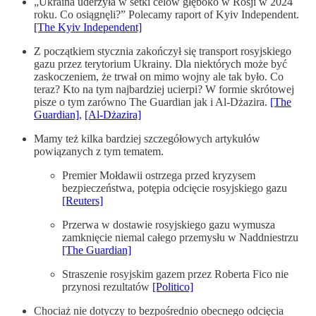
„Ukraina uderzyła w setki celów głęboko w Rosji w 2024
roku. Co osiągnęli?” Polecamy raport of Kyiv Independent.
[The Kyiv Independent]
Z początkiem stycznia zakończył się transport rosyjskiego
gazu przez terytorium Ukrainy. Dla niektórych może być
zaskoczeniem, że trwał on mimo wojny ale tak było. Co
teraz? Kto na tym najbardziej ucierpi? W formie skrótowej
pisze o tym zarówno The Guardian jak i Al-Dżazira.
[The
Guardian]
,
[Al-Dżazira]
Mamy też kilka bardziej szczegółowych artykułów
powiązanych z tym tematem.
Premier Mołdawii ostrzega przed kryzysem
bezpieczeństwa, potępia odcięcie rosyjskiego gazu
[Reuters]
Przerwa w dostawie rosyjskiego gazu wymusza
zamknięcie niemal całego przemysłu w Naddniestrzu
[The Guardian]
Straszenie rosyjskim gazem przez Roberta Fico nie
przynosi rezultatów
[Politico]
Chociaż nie dotyczy to bezpośrednio obecnego odcięcia