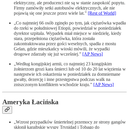
elektryczny, ale producenci nie są w stanie zaspokoić popytu.
Firmy zamówiły setki autobusów elektrycznych, ale nie
pojawią się one jeszcze przez wiele lat.”
[Rest of World]
„Co najmniej 66 osób zginęło po tym, jak ciężarówka wpadła
do rzeki w południowej Etiopii, powiedział w poniedziałek
dyrektor szpitala. Wypadek miał miejsce w niedzielę, kiedy
stara, przepełniona ciężarówka, która została
zakontraktowana przez gości weselnych, spadła z mostu
Gelan, gdzie mieszkańcy wioski mówili, że wypadki
drogowe zdarzały się już wcześniej.”
[AP News]
„Według kongijskiej armii, co najmniej 23 kongijskim
żołnierzom grozi kara śmierci lub od 10 do 20 lat więzienia w
następstwie ich oskarżenia w poniedziałek za domniemane
gwałty, dezercję i inne przestępstwa podczas walk na
zniszczonym konfliktem wschodzie kraju.”
[AP News]
Ameryka Łacińska
„Wzrost przypadków śmiertelnej przemocy ze strony gangów
skłonił karaibskie wyspy Trynidad i Tobago do