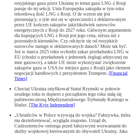
rosyjskiego gazu przez Ukrainę to temat gazu LNG z Rosji
pasuje do tej sekcji. Unia Europejska zakupiła w tym roku
rekordową ilość LNG z Rosji. O ile wzrost nie jest
piorunujący, o tyle stoi on w sprzeczności z deklarowanym
przez UE końcem zakupów jakichkolwiek surowców
energetycznych z Rosji do 2027 roku. Głównym argumentem
dla kupujących LNG z Rosji jest jego cena, niższa niż z
pozostałych kierunków. Czy odcięcie się od rosyjskich
surowców nastąpi w deklarowanych datach? Może tak być.
Już w marcu 2025 roku wchodzi zakaz przeładunku LNG w
EU (chodzi o przeładunek z jednostek żeglugi arktycznej na
inne gazowce), a także UE może wykorzystać zwiększenie
zakupów gazu w USA (w miejsce gazu z Rosji) jako element
negocjacji handlowych z prezydentem Trumpem.
[Financial
Times]
Chociaż Ukraina ratyfikował Statut Rzymski w połowie
zeszłego roku to dopiero z początkiem tego roku stałą się
państwem-stroną Międzynarodowego Trybunały Karnego w
Hadze.
[The Kyiv Independent]
„Ukraińców w Polsce wzywają do wojska? Fałszywka, która
ma dezinformować, wygląda znajomo. Urząd ds.
Cudzoziemców ostrzega przed fałszywymi wezwaniami do
służby wojskowej kierowanymi do obywateli Ukrainy. Jaka