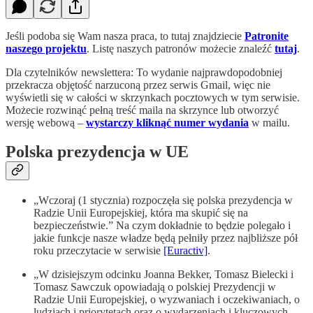
Jeśli podoba się Wam nasza praca, to tutaj znajdziecie
Patronite
naszego projektu
. Listę naszych patronów możecie znaleźć
tutaj
.
Dla czytelników newslettera: To wydanie najprawdopodobniej
przekracza objętość narzuconą przez serwis Gmail, więc nie
wyświetli się w całości w skrzynkach pocztowych w tym serwisie.
Możecie rozwinąć pełną treść maila na skrzynce lub otworzyć
wersję webową –
wystarczy kliknąć numer wydania
w mailu.
Polska prezydencja w UE
„Wczoraj (1 stycznia) rozpoczęła się polska prezydencja w
Radzie Unii Europejskiej, która ma skupić się na
bezpieczeństwie.” Na czym dokładnie to będzie polegało i
jakie funkcje nasze władze będą pełniły przez najbliższe pół
roku przeczytacie w serwisie
[Euractiv]
.
„W dzisiejszym odcinku Joanna Bekker, Tomasz Bielecki i
Tomasz Sawczuk opowiadają o polskiej Prezydencji w
Radzie Unii Europejskiej, o wyzwaniach i oczekiwaniach, o
ludziach i priorytetach oraz o wydarzeniach i kluczowych