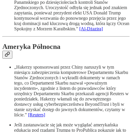
Panamskiego po dziesięcioleciach kontroli Stanów
Zjednoczonych. Uroczystość odbyła się jednak pod znakiem
zapytania, ponieważ prezydent elekt USA Donald Trump
kontynuował wezwania do ponownego przejęcia przez jego
kraj dominacji nad kluczową drogą wodną, która łączy Ocean
Spokojny z Morzem Karaibskim.”
[Al-Dżazira]
Ameryka Północna
„Hakerzy sponsorowani przez Chiny naruszyli w tym
miesiącu zabezpieczenia komputerowe Departamentu Skarbu
Stanów Zjednoczonych i wykradli dokumenty w ramach
tego, co Departament Skarbu nazwał »poważnym
incydentem«, zgodnie z listem do prawodawców który
urzędnicy Departamentu Skarbu przekazali agencji Reuters w
poniedziałek. Hakerzy włamali się do zewnętrznego
dostawcy usług cyberbezpieczeństwa BeyondTrust i byli w
stanie uzyskać dostęp do jawnych dokumentów, czytamy w
liście.”
[Reuters]
Jeśli zastanawiacie się jak może wyglądać amerykańska
edukacja pod rządami Trumpa to ProPublica pokazuje jak to