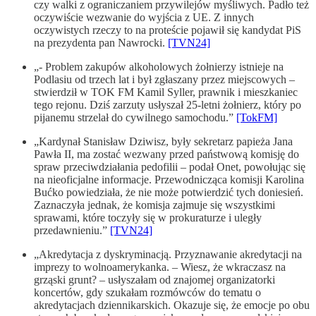
czy walki z ograniczaniem przywilejów myśliwych. Padło też
oczywiście wezwanie do wyjścia z UE. Z innych
oczywistych rzeczy to na proteście pojawił się kandydat PiS
na prezydenta pan Nawrocki.
[TVN24]
„- Problem zakupów alkoholowych żołnierzy istnieje na
Podlasiu od trzech lat i był zgłaszany przez miejscowych –
stwierdził w TOK FM Kamil Syller, prawnik i mieszkaniec
tego rejonu. Dziś zarzuty usłyszał 25-letni żołnierz, który po
pijanemu strzelał do cywilnego samochodu.”
[TokFM]
„Kardynał Stanisław Dziwisz, były sekretarz papieża Jana
Pawła II, ma zostać wezwany przed państwową komisję do
spraw przeciwdziałania pedofilii – podał Onet, powołując się
na nieoficjalne informacje. Przewodnicząca komisji Karolina
Bućko powiedziała, że nie może potwierdzić tych doniesień.
Zaznaczyła jednak, że komisja zajmuje się wszystkimi
sprawami, które toczyły się w prokuraturze i uległy
przedawnieniu.”
[TVN24]
„Akredytacja z dyskryminacją. Przyznawanie akredytacji na
imprezy to wolnoamerykanka. – Wiesz, że wkraczasz na
grząski grunt? – usłyszałam od znajomej organizatorki
koncertów, gdy szukałam rozmówców do tematu o
akredytacjach dziennikarskich. Okazuje się, że emocje po obu