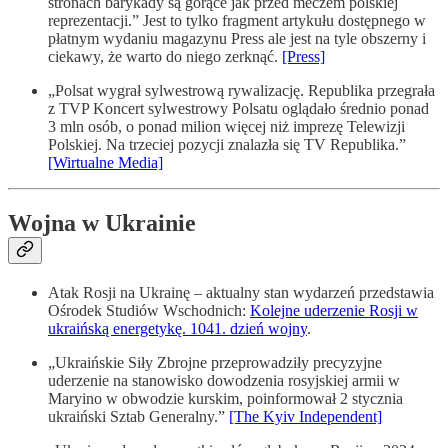
stronach barykady są gorące jak przed meczem polskiej
reprezentacji.” Jest to tylko fragment artykułu dostępnego w
płatnym wydaniu magazynu Press ale jest na tyle obszerny i
ciekawy, że warto do niego zerknąć.
[Press]
„Polsat wygrał sylwestrową rywalizację. Republika przegrała
z TVP Koncert sylwestrowy Polsatu oglądało średnio ponad
3 mln osób, o ponad milion więcej niż imprezę Telewizji
Polskiej. Na trzeciej pozycji znalazła się TV Republika.”
[Wirtualne Media]
Wojna w Ukrainie
Atak Rosji na Ukrainę – aktualny stan wydarzeń przedstawia
Ośrodek Studiów Wschodnich:
Kolejne uderzenie Rosji w
ukraińską energetykę. 1041. dzień wojny
.
„Ukraińskie Siły Zbrojne przeprowadziły precyzyjne
uderzenie na stanowisko dowodzenia rosyjskiej armii w
Maryino w obwodzie kurskim, poinformował 2 stycznia
ukraiński Sztab Generalny.”
[The Kyiv Independent]