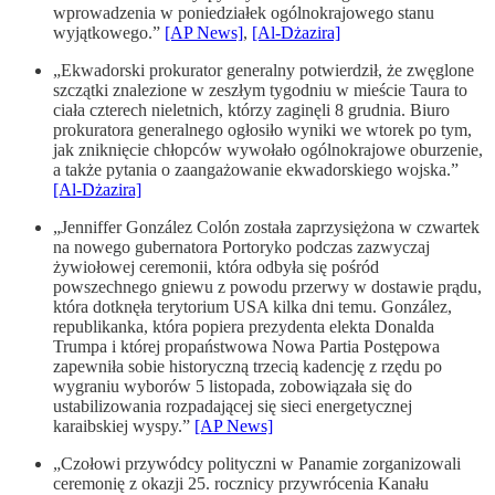
wprowadzenia w poniedziałek ogólnokrajowego stanu
wyjątkowego.”
[AP News]
,
[Al-Dżazira]
„Ekwadorski prokurator generalny potwierdził, że zwęglone
szczątki znalezione w zeszłym tygodniu w mieście Taura to
ciała czterech nieletnich, którzy zaginęli 8 grudnia. Biuro
prokuratora generalnego ogłosiło wyniki we wtorek po tym,
jak zniknięcie chłopców wywołało ogólnokrajowe oburzenie,
a także pytania o zaangażowanie ekwadorskiego wojska.”
[Al-Dżazira]
„Jenniffer González Colón została zaprzysiężona w czwartek
na nowego gubernatora Portoryko podczas zazwyczaj
żywiołowej ceremonii, która odbyła się pośród
powszechnego gniewu z powodu przerwy w dostawie prądu,
która dotknęła terytorium USA kilka dni temu. González,
republikanka, która popiera prezydenta elekta Donalda
Trumpa i której propaństwowa Nowa Partia Postępowa
zapewniła sobie historyczną trzecią kadencję z rzędu po
wygraniu wyborów 5 listopada, zobowiązała się do
ustabilizowania rozpadającej się sieci energetycznej
karaibskiej wyspy.”
[AP News]
„Czołowi przywódcy polityczni w Panamie zorganizowali
ceremonię z okazji 25. rocznicy przywrócenia Kanału