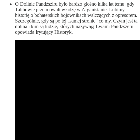
O Dolinie Pandższiru było bardzo głośno kilka lat temu, gdy
Talibowie przejmowali władzę w Afganistanie. Lubimy
historię o bohaterskich bojownikach walczących z opresorem.
Szczególnie, gdy są po tej „samej stronie” co my. Czym jest ta
dolina i kim są ludzie, których nazywają Lwami Pandższeru
opowiada Irytujący Historyk.