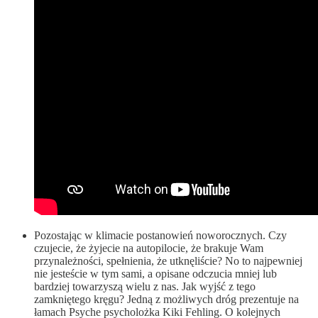
Pozostając w klimacie postanowień noworocznych. Czy
czujecie, że żyjecie na autopilocie, że brakuje Wam
przynależności, spełnienia, że utknęliście? No to najpewniej
nie jesteście w tym sami, a opisane odczucia mniej lub
bardziej towarzyszą wielu z nas. Jak wyjść z tego
zamkniętego kręgu? Jedną z możliwych dróg prezentuje na
łamach Psyche psycholożka Kiki Fehling. O kolejnych