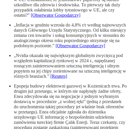
szkodliwe dla zdrowia i środowiska. To pierwszy tak duży
przypadek osłabienia lobby tytoniowego w UE, ale czy
ostatni?”
[Obserwator Gospodarczy]
„Inflacja w grudniu wzrosła do 4,8% r/r według najnowszych
danych Głównego Urzędu Statystycznego. Od kilku miesięcy
zmiana cen towarów i usług konsumpcyjnych w stosunku do
analogicznego okresu roku poprzedniego utrzymuje się na
podobnym poziomie.”
[Obserwator Gospodarczy]
„Nvidia okazała się największym globalnym zwycięzcą pod
względem kapitalizacji rynkowej w 2024 r., napędzanej
rosnącym zainteresowaniem sztuczną inteligencją i silnym
popytem na jej chipy zorientowane na sztuczną inteligencję w
różnych branżach.”
[Reuters]
Epopeja budowy elektrowni gazowej w Kozienicach trwa. Po
drugim już przetargu, w którym nie napłynęły żadne oferty,
Enea zdecydowała się na negocjacje z jednym wybranym
dostawcą w procedurze „z wolnej ręki” (jedną z przesłanek
do uruchomienia takiej procedury jet właśnie brak oferentów
w przetargu). Enea oficjalnie zgłosiła do dziennika
urzędowego UE informację o bezpośrednim udzieleniu
zamówienia tureckiej firmie Çalık Enerji. Teraz czekamy, czy
procedura zostanie zaskarżona (zainteresowani projektem