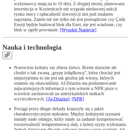
wykonawcy mają na to 10 dni). Z drugiej strony, planowana
inwestycja w Kozienicach nie wygrała niedawnej aukcji
rynku mocy i opłacalność inwestycji stoi pod znakiem
zapytania. Zatem nie nie tylko nie jest przesądzone czy Çalık
Enerji będzie budował blok dla Enei, nie jest wiadome, czy
blok w ogóle powstanie.
[Wysokie Napięcie]
Nauka i technologia
Norowirus kolejny raz zbiera żniwo. Brzmi strasznie ale
chodzi o tak zwaną „grypę żołądkową”, która chociaż jest
nieprzyjemna to nie jest tak groźna jak wirusy, których
ostatnio się obawialiśmy. Al-Dżazira ma podsumowanie
najważniejszych informacji o tym wirusie a NPR pisze o
wzroście zachorowań na amerykańskich statkach
wycieczkowych.
[Al-Dżazira]
,
[NPR]
Pociągi przez długie dekady kojarzyły się z jakże
charakterystycznym stukotem. Między kolejnymi szynami
istniały małe odstępy, który miały za zadanie kompensować
rozszerzalność temperaturową stali, z której szyny wykonano.
Jednak dzisiaj ten dźwięk usłyszeć można coraz rzadziej. Jak