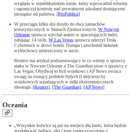
wygląda w republikańskim stanie, który wprowadził reformy
i ograniczył kontrolę nad prywatnymi szkołami dostającymi
pieniądze od państwa.
[ProPublica]
W przeciągu kilku dni doszło do dwu zamachów
terrorystycznych w Stanach Zjednoczonych.
W Nowym
Orleanie
sprawca wjechał autem w spacerujących ludzi,
zabijając 14 osób.
W Las Vegas
sprawca uderzył Teslą
Cybertruck w drzwi hotelu Trumpa i uruchomił ładunek
wybuchowy umieszczony w aucie.
Reuters ma artykuł podsumowujący to co wiemy o sprawcy
ataku w Nowym Orleanie a The Guardian pisze o sprawcy z
Las Vegas. Obydwaj to byli wojskowi i AP News zwraca
uwagę na rosnący problem byłych (i aktywnych)
wojskowych wpadających w sidła ekstremistycznych
ideologii.
[Reuters]
,
[The Guardian]
,
[AP News]
Oceania
„Wszystkie kotwice są już na miejscu dla barki, która będzie
wydobywać paliwo, olej i inne zanieczyszczenia z