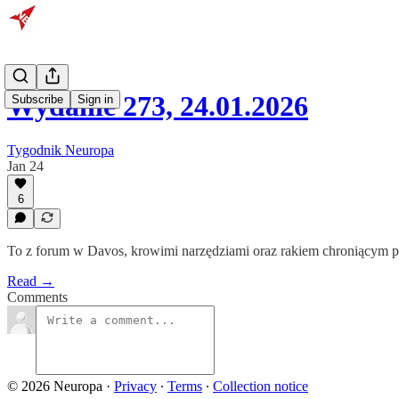
Wydanie 273, 24.01.2026
Subscribe
Sign in
Tygodnik Neuropa
Jan 24
6
To z forum w Davos, krowimi narzędziami oraz rakiem chroniącym p
Read →
Comments
© 2026 Neuropa
·
Privacy
∙
Terms
∙
Collection notice