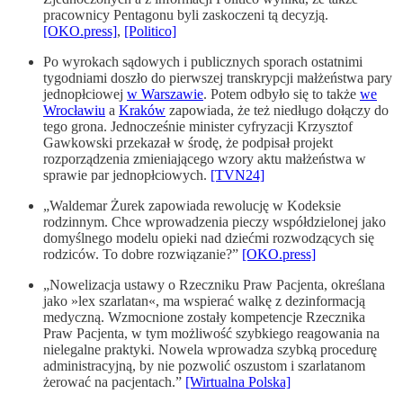
pracownicy Pentagonu byli zaskoczeni tą decyzją.
[OKO.press]
,
[Politico]
Po wyrokach sądowych i publicznych sporach ostatnimi
tygodniami doszło do pierwszej transkrypcji małżeństwa pary
jednopłciowej
w Warszawie
. Potem odbyło się to także
we
Wrocławiu
a
Kraków
zapowiada, że też niedługo dołączy do
tego grona. Jednocześnie minister cyfryzacji Krzysztof
Gawkowski przekazał w środę, że podpisał projekt
rozporządzenia zmieniającego wzory aktu małżeństwa w
sprawie par jednopłciowych.
[TVN24]
„Waldemar Żurek zapowiada rewolucję w Kodeksie
rodzinnym. Chce wprowadzenia pieczy współdzielonej jako
domyślnego modelu opieki nad dziećmi rozwodzących się
rodziców. To dobre rozwiązanie?”
[OKO.press]
„Nowelizacja ustawy o Rzeczniku Praw Pacjenta, określana
jako »lex szarlatan«, ma wspierać walkę z dezinformacją
medyczną. Wzmocnione zostały kompetencje Rzecznika
Praw Pacjenta, w tym możliwość szybkiego reagowania na
nielegalne praktyki. Nowela wprowadza szybką procedurę
administracyjną, by nie pozwolić oszustom i szarlatanom
żerować na pacjentach.”
[Wirtualna Polska]