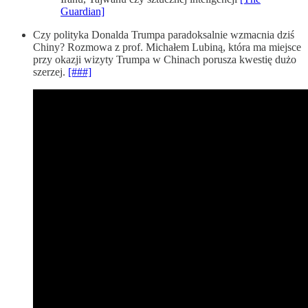
Guardian]
Czy polityka Donalda Trumpa paradoksalnie wzmacnia dziś
Chiny? Rozmowa z prof. Michałem Lubiną, która ma miejsce
przy okazji wizyty Trumpa w Chinach porusza kwestię dużo
szerzej.
[###]