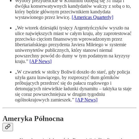
Wybory prezydenckie w Kolumbii odbędą się 31 maja i
dwójka konserwatywnych kandydatów walczy z sobą o to,
który będzie głównym przeciwnikiem kandydata
wystawionego przez lewicę.
[Americas Quarterly]
„We wtorek dziesiątki tysięcy Argentyńczyków wyszło na
ulice największych miast w całym kraju, aby zaprotestować
przeciwko cięciom finansowym wprowadzonym przez
libertariańskiego prezydenta Javiera Mileiego w systemie
uniwersytetów publicznych, który stanowi niemal
powszechny powód do dumy w tym podatnym na kryzysy
kraju.”
[AP News]
„W czwartek w stolicy Boliwii doszło do starć, gdy policja
użyła gazu łzawiącego, by rozproszyć tłum górników
próbujących przedrzeć się do pałacu rządowego i
detonujących niewielkie ładunki dynamitu – taktyka ta staje
się coraz powszechniejsza w drugim tygodniu
ogólnokrajowych zamieszek.”
[AP News]
Ameryka Północna