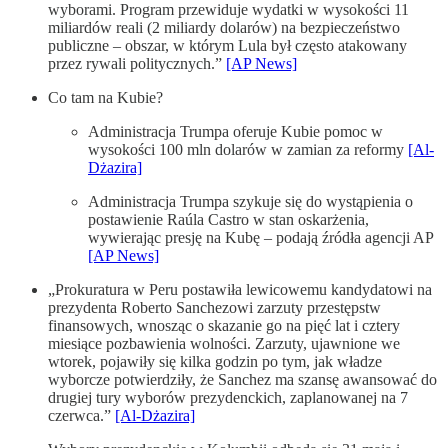
wyborami. Program przewiduje wydatki w wysokości 11
miliardów reali (2 miliardy dolarów) na bezpieczeństwo
publiczne – obszar, w którym Lula był często atakowany
przez rywali politycznych.”
[AP News]
Co tam na Kubie?
Administracja Trumpa oferuje Kubie pomoc w
wysokości 100 mln dolarów w zamian za reformy
[Al-
Dżazira]
Administracja Trumpa szykuje się do wystąpienia o
postawienie Raúla Castro w stan oskarżenia,
wywierając presję na Kubę – podają źródła agencji AP
[AP News]
„Prokuratura w Peru postawiła lewicowemu kandydatowi na
prezydenta Roberto Sanchezowi zarzuty przestępstw
finansowych, wnosząc o skazanie go na pięć lat i cztery
miesiące pozbawienia wolności. Zarzuty, ujawnione we
wtorek, pojawiły się kilka godzin po tym, jak władze
wyborcze potwierdziły, że Sanchez ma szansę awansować do
drugiej tury wyborów prezydenckich, zaplanowanej na 7
czerwca.”
[Al-Dżazira]