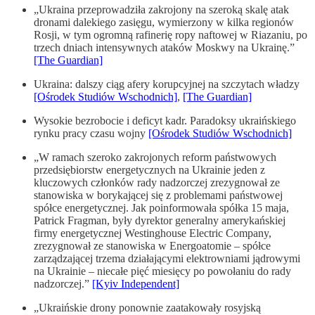
„Ukraina przeprowadziła zakrojony na szeroką skalę atak
dronami dalekiego zasięgu, wymierzony w kilka regionów
Rosji, w tym ogromną rafinerię ropy naftowej w Riazaniu, po
trzech dniach intensywnych ataków Moskwy na Ukrainę.”
[The Guardian]
Ukraina: dalszy ciąg afery korupcyjnej na szczytach władzy
[Ośrodek Studiów Wschodnich]
,
[The Guardian]
Wysokie bezrobocie i deficyt kadr. Paradoksy ukraińskiego
rynku pracy czasu wojny
[Ośrodek Studiów Wschodnich]
„W ramach szeroko zakrojonych reform państwowych
przedsiębiorstw energetycznych na Ukrainie jeden z
kluczowych członków rady nadzorczej zrezygnował ze
stanowiska w borykającej się z problemami państwowej
spółce energetycznej. Jak poinformowała spółka 15 maja,
Patrick Fragman, były dyrektor generalny amerykańskiej
firmy energetycznej Westinghouse Electric Company,
zrezygnował ze stanowiska w Energoatomie – spółce
zarządzającej trzema działającymi elektrowniami jądrowymi
na Ukrainie – niecałe pięć miesięcy po powołaniu do rady
nadzorczej.”
[Kyiv Independent]
„Ukraińskie drony ponownie zaatakowały rosyjską