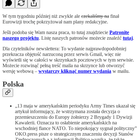
W tym tygodniu później niż zwykle ale
czekaliśmy na
finał
Eurowizji trochę pokrzyżował nam plany redakcyjne.
Jeśli podoba się Wam nasza praca, to tutaj znajdziecie
Patronite
naszego projektu
. Listę naszych patronów możecie znaleźć
tutaj
.
Dla czytelników newslettera: To wydanie najprawdopodobniej
przekracza objętość narzuconą przez serwis Gmail, więc nie
wyświetli się w całości w skrzynkach pocztowych w tym serwisie.
Możecie rozwinąć pełną treść maila na skrzynce lub otworzyć
wersję webową –
wystarczy kliknąć numer wydania
w mailu.
Polska
„13 maja w amerykańskim periodyku Army Times ukazał się
artykuł informujący, że wstrzymana została decyzja o
przemieszczeniu do Europy żołnierzy 2 Brygady 1 Dywizji
Kawalerii. Oznacza to osłabienie amerykańskich na
wschodniej flance NATO. To niepokojący sygnał polityczny”
OKO.press pisze o strategicznym znaczeniu decyzji Stanów
Zjednoczonych a z informacji Politico wynika, że także