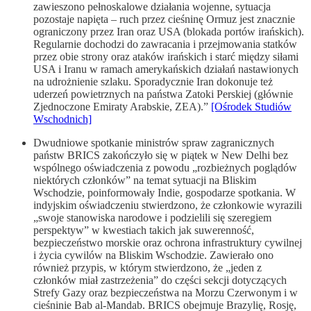
zawieszono pełnoskalowe działania wojenne, sytuacja
pozostaje napięta – ruch przez cieśninę Ormuz jest znacznie
ograniczony przez Iran oraz USA (blokada portów irańskich).
Regularnie dochodzi do zawracania i przejmowania statków
przez obie strony oraz ataków irańskich i starć między siłami
USA i Iranu w ramach amerykańskich działań nastawionych
na udrożnienie szlaku. Sporadycznie Iran dokonuje też
uderzeń powietrznych na państwa Zatoki Perskiej (głównie
Zjednoczone Emiraty Arabskie, ZEA).”
[Ośrodek Studiów
Wschodnich]
Dwudniowe spotkanie ministrów spraw zagranicznych
państw BRICS zakończyło się w piątek w New Delhi bez
wspólnego oświadczenia z powodu „rozbieżnych poglądów
niektórych członków” na temat sytuacji na Bliskim
Wschodzie, poinformowały Indie, gospodarze spotkania. W
indyjskim oświadczeniu stwierdzono, że członkowie wyrazili
„swoje stanowiska narodowe i podzielili się szeregiem
perspektyw” w kwestiach takich jak suwerenność,
bezpieczeństwo morskie oraz ochrona infrastruktury cywilnej
i życia cywilów na Bliskim Wschodzie. Zawierało ono
również przypis, w którym stwierdzono, że „jeden z
członków miał zastrzeżenia” do części sekcji dotyczących
Strefy Gazy oraz bezpieczeństwa na Morzu Czerwonym i w
cieśninie Bab al-Mandab. BRICS obejmuje Brazylię, Rosję,