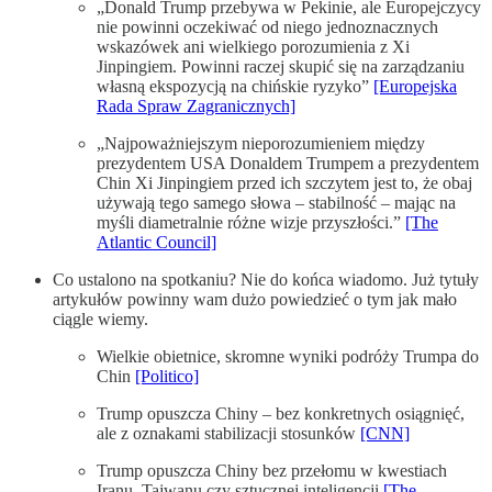
„Donald Trump przebywa w Pekinie, ale Europejczycy
nie powinni oczekiwać od niego jednoznacznych
wskazówek ani wielkiego porozumienia z Xi
Jinpingiem. Powinni raczej skupić się na zarządzaniu
własną ekspozycją na chińskie ryzyko”
[Europejska
Rada Spraw Zagranicznych]
„Najpoważniejszym nieporozumieniem między
prezydentem USA Donaldem Trumpem a prezydentem
Chin Xi Jinpingiem przed ich szczytem jest to, że obaj
używają tego samego słowa – stabilność – mając na
myśli diametralnie różne wizje przyszłości.”
[The
Atlantic Council]
Co ustalono na spotkaniu? Nie do końca wiadomo. Już tytuły
artykułów powinny wam dużo powiedzieć o tym jak mało
ciągle wiemy.
Wielkie obietnice, skromne wyniki podróży Trumpa do
Chin
[Politico]
Trump opuszcza Chiny – bez konkretnych osiągnięć,
ale z oznakami stabilizacji stosunków
[CNN]
Trump opuszcza Chiny bez przełomu w kwestiach
Iranu, Tajwanu czy sztucznej inteligencji
[The