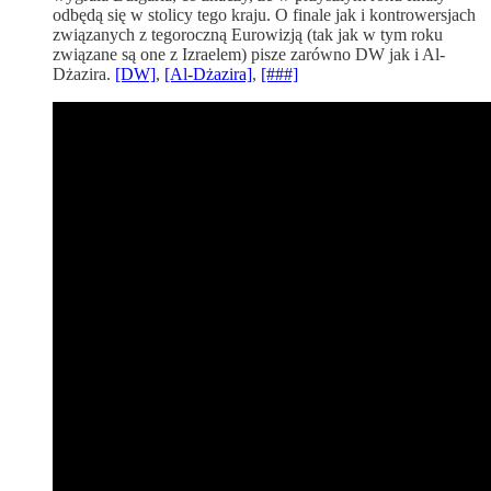
odbędą się w stolicy tego kraju. O finale jak i kontrowersjach
związanych z tegoroczną Eurowizją (tak jak w tym roku
związane są one z Izraelem) pisze zarówno DW jak i Al-
Dżazira.
[DW]
,
[Al-Dżazira]
,
[###]