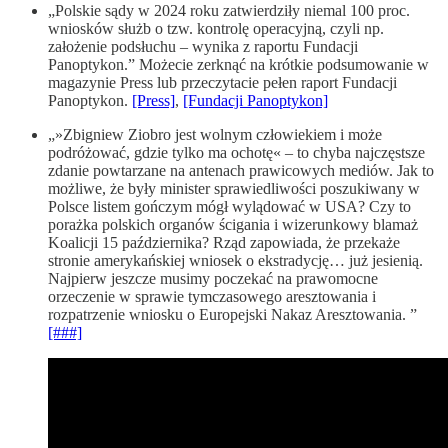
„Polskie sądy w 2024 roku zatwierdziły niemal 100 proc.
wniosków służb o tzw. kontrolę operacyjną, czyli np.
założenie podsłuchu – wynika z raportu Fundacji
Panoptykon.” Możecie zerknąć na krótkie podsumowanie w
magazynie Press lub przeczytacie pełen raport Fundacji
Panoptykon.
[Press]
,
[Fundacji Panoptykon]
„»Zbigniew Ziobro jest wolnym człowiekiem i może
podróżować, gdzie tylko ma ochotę« – to chyba najczęstsze
zdanie powtarzane na antenach prawicowych mediów. Jak to
możliwe, że były minister sprawiedliwości poszukiwany w
Polsce listem gończym mógł wylądować w USA? Czy to
porażka polskich organów ścigania i wizerunkowy blamaż
Koalicji 15 października? Rząd zapowiada, że przekaże
stronie amerykańskiej wniosek o ekstradycję… już jesienią.
Najpierw jeszcze musimy poczekać na prawomocne
orzeczenie w sprawie tymczasowego aresztowania i
rozpatrzenie wniosku o Europejski Nakaz Aresztowania. ”
[###]