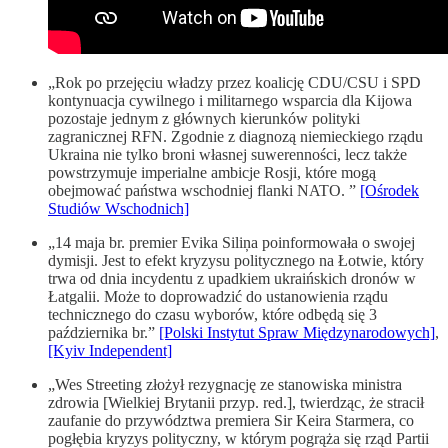
„Rok po przejęciu władzy przez koalicję CDU/CSU i SPD
kontynuacja cywilnego i militarnego wsparcia dla Kijowa
pozostaje jednym z głównych kierunków polityki
zagranicznej RFN. Zgodnie z diagnozą niemieckiego rządu
Ukraina nie tylko broni własnej suwerenności, lecz także
powstrzymuje imperialne ambicje Rosji, które mogą
obejmować państwa wschodniej flanki NATO. ”
[Ośrodek
Studiów Wschodnich]
„14 maja br. premier Evika Siliņa poinformowała o swojej
dymisji. Jest to efekt kryzysu politycznego na Łotwie, który
trwa od dnia incydentu z upadkiem ukraińskich dronów w
Łatgalii. Może to doprowadzić do ustanowienia rządu
technicznego do czasu wyborów, które odbędą się 3
października br.”
[Polski Instytut Spraw Międzynarodowych]
,
[Kyiv Independent]
„Wes Streeting złożył rezygnację ze stanowiska ministra
zdrowia [Wielkiej Brytanii przyp. red.], twierdząc, że stracił
zaufanie do przywództwa premiera Sir Keira Starmera, co
pogłębia kryzys polityczny, w którym pogrąża się rząd Partii