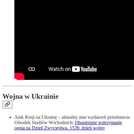
Wojna w Ukrainie
Atak Rosji na Ukrainę – aktualny stan wydarzeń przedstawia
Ośrodek Studiów Wschodnich:
Obustronne wstrzymanie
ognia na Dzień Zwycięstwa. 1539. dzień wojny