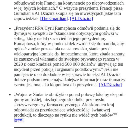
odbudować rolę Francji na kontynencie po niepowodzeniach
w jej byłych koloniach.” O wizycie prezydenta Francji pisze
Guradian a Al-Dżazira skupia się na inwestycjach jakie tam
zapowiedział.
[The Guardian]
,
[Al-Dżazira]
„Prezydent RPA Cyril Ramaphosa odmówił podania się do
dymisji w związku ze ”skandalem dotyczącym gotówki w
sofie„, który nadal rzuca cień na jego prezydenturę.
Ramaphosa, który w poniedziałek zwrócił się do narodu, aby
ogłosić zamiar pozostania na stanowisku, stanie przed
wielopartyjną komisją ds. impeachmentu, która zbada zarzuty,
że zatuszował włamanie do swojego prywatnego rancza w
2020 r. oraz kradzież ponad 500 000 dolarów, ukrywając ten
incydent przed policją i organami podatkowymi.” Jeśli nie
pamiętacie o co dokładnie w tej sprawie to tekst Al-Dżazira
dobrze podsumowuje najważniejsze informacje oraz tłumaczy
czemu jest ona taka kłopotliwa dla prezydenta.
[Al-Dżazira]
„Wojna w Sudanie obniżyła o ponad połowę lokalny eksport
gumy arabskiej, niezbędnego składnika przemysłu
spożywczego czy farmaceutycznego. Ale skoro ten kraj
odpowiada za przytłaczającą większość jej światowej
produkcji, to dlaczego na rynku nie widać tych braków?”
[###]