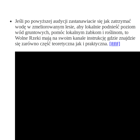
Jeśli po powyższej audycji zastanawiacie się jak zatrzymać
wodę w zmeliorowanym lesie, aby lokalnie podnieść poziom
wód gruntowych, pomóc lokalnym żabkom i roślinom, to
Wolne Rzeki mają na swoim kanale instrukcję gdzie znajdzie
się zarówno część teoretyczna jak i praktyczna.
[###]