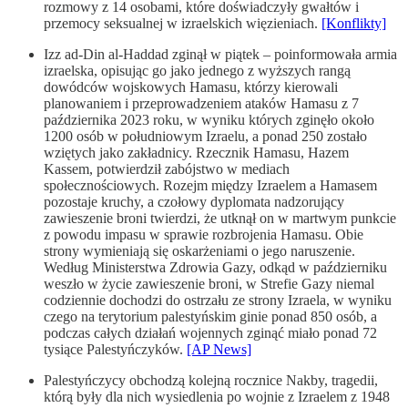
rozmowy z 14 osobami, które doświadczyły gwałtów i
przemocy seksualnej w izraelskich więzieniach.
[Konflikty]
Izz ad-Din al-Haddad zginął w piątek – poinformowała armia
izraelska, opisując go jako jednego z wyższych rangą
dowódców wojskowych Hamasu, którzy kierowali
planowaniem i przeprowadzeniem ataków Hamasu z 7
października 2023 roku, w wyniku których zginęło około
1200 osób w południowym Izraelu, a ponad 250 zostało
wziętych jako zakładnicy. Rzecznik Hamasu, Hazem
Kassem, potwierdził zabójstwo w mediach
społecznościowych. Rozejm między Izraelem a Hamasem
pozostaje kruchy, a czołowy dyplomata nadzorujący
zawieszenie broni twierdzi, że utknął on w martwym punkcie
z powodu impasu w sprawie rozbrojenia Hamasu. Obie
strony wymieniają się oskarżeniami o jego naruszenie.
Według Ministerstwa Zdrowia Gazy, odkąd w październiku
weszło w życie zawieszenie broni, w Strefie Gazy niemal
codziennie dochodzi do ostrzału ze strony Izraela, w wyniku
czego na terytorium palestyńskim ginie ponad 850 osób, a
podczas całych działań wojennych zginąć miało ponad 72
tysiące Palestyńczyków.
[AP News]
Palestyńczycy obchodzą kolejną rocznice Nakby, tragedii,
którą były dla nich wysiedlenia po wojnie z Izraelem z 1948