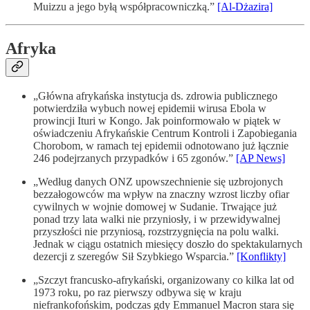
Muizzu a jego byłą współpracowniczką.”
[Al-Dżazira]
Afryka
„Główna afrykańska instytucja ds. zdrowia publicznego
potwierdziła wybuch nowej epidemii wirusa Ebola w
prowincji Ituri w Kongo. Jak poinformowało w piątek w
oświadczeniu Afrykańskie Centrum Kontroli i Zapobiegania
Chorobom, w ramach tej epidemii odnotowano już łącznie
246 podejrzanych przypadków i 65 zgonów.”
[AP News]
„Według danych ONZ upowszechnienie się uzbrojonych
bezzałogowców ma wpływ na znaczny wzrost liczby ofiar
cywilnych w wojnie domowej w Sudanie. Trwające już
ponad trzy lata walki nie przyniosły, i w przewidywalnej
przyszłości nie przyniosą, rozstrzygnięcia na polu walki.
Jednak w ciągu ostatnich miesięcy doszło do spektakularnych
dezercji z szeregów Sił Szybkiego Wsparcia.”
[Konflikty]
„Szczyt francusko-afrykański, organizowany co kilka lat od
1973 roku, po raz pierwszy odbywa się w kraju
niefrankofońskim, podczas gdy Emmanuel Macron stara się