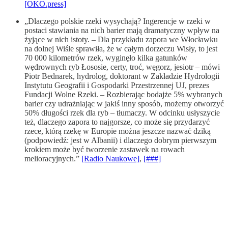
[OKO.press]
„Dlaczego polskie rzeki wysychają? Ingerencje w rzeki w
postaci stawiania na nich barier mają dramatyczny wpływ na
żyjące w nich istoty. – Dla przykładu zapora we Włocławku
na dolnej Wiśle sprawiła, że w całym dorzeczu Wisły, to jest
70 000 kilometrów rzek, wyginęło kilka gatunków
wędrownych ryb Łososie, certy, troć, węgorz, jesiotr – mówi
Piotr Bednarek, hydrolog, doktorant w Zakładzie Hydrologii
Instytutu Geografii i Gospodarki Przestrzennej UJ, prezes
Fundacji Wolne Rzeki. – Rozbierając bodajże 5% wybranych
barier czy udrażniając w jakiś inny sposób, możemy otworzyć
50% długości rzek dla ryb – tłumaczy. W odcinku usłyszycie
też, dlaczego zapora to najgorsze, co może się przydarzyć
rzece, którą rzekę w Europie można jeszcze nazwać dziką
(podpowiedź: jest w Albanii) i dlaczego dobrym pierwszym
krokiem może być tworzenie zastawek na rowach
melioracyjnych.”
[Radio Naukowe]
,
[###]