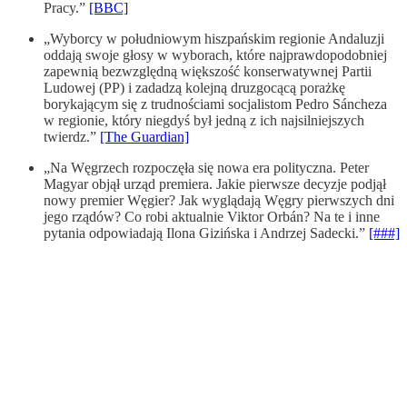
Pracy.”
[BBC]
„Wyborcy w południowym hiszpańskim regionie Andaluzji
oddają swoje głosy w wyborach, które najprawdopodobniej
zapewnią bezwzględną większość konserwatywnej Partii
Ludowej (PP) i zadadzą kolejną druzgocącą porażkę
borykającym się z trudnościami socjalistom Pedro Sáncheza
w regionie, który niegdyś był jedną z ich najsilniejszych
twierdz.”
[The Guardian]
„Na Węgrzech rozpoczęła się nowa era polityczna. Peter
Magyar objął urząd premiera. Jakie pierwsze decyzje podjął
nowy premier Węgier? Jak wyglądają Węgry pierwszych dni
jego rządów? Co robi aktualnie Viktor Orbán? Na te i inne
pytania odpowiadają Ilona Gizińska i Andrzej Sadecki.”
[###]