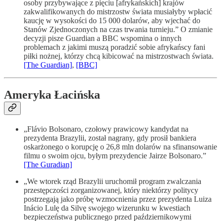
osoby przybywające z pięciu [afrykańskich] krajów
zakwalifikowanych do mistrzostw świata musiałyby wpłacić
kaucję w wysokości do 15 000 dolarów, aby wjechać do
Stanów Zjednoczonych na czas trwania turnieju.” O zmianie
decyzji pisze Guardian a BBC wspomina o innych
problemach z jakimi muszą poradzić sobie afrykańscy fani
piłki nożnej, którzy chcą kibicować na mistrzostwach świata.
[The Guardian]
,
[BBC]
Ameryka Łacińska
„Flávio Bolsonaro, czołowy prawicowy kandydat na
prezydenta Brazylii, został nagrany, gdy prosił bankiera
oskarżonego o korupcję o 26,8 mln dolarów na sfinansowanie
filmu o swoim ojcu, byłym prezydencie Jairze Bolsonaro.”
[The Guradian]
„We wtorek rząd Brazylii uruchomił program zwalczania
przestępczości zorganizowanej, który niektórzy politycy
postrzegają jako próbę wzmocnienia przez prezydenta Luiza
Inácio Lulę da Silvę swojego wizerunku w kwestiach
bezpieczeństwa publicznego przed październikowymi