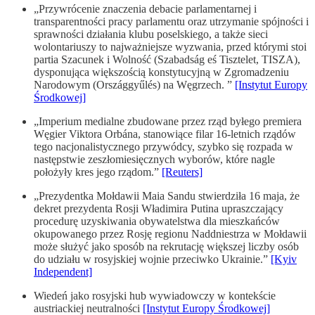
„Przywrócenie znaczenia debacie parlamentarnej i
transparentności pracy parlamentu oraz utrzymanie spójności i
sprawności działania klubu poselskiego, a także sieci
wolontariuszy to najważniejsze wyzwania, przed którymi stoi
partia Szacunek i Wolność (Szabadság eś Tisztelet, TISZA),
dysponująca większością konstytucyjną w Zgromadzeniu
Narodowym (Országgyűlés) na Węgrzech. ”
[Instytut Europy
Środkowej]
„Imperium medialne zbudowane przez rząd byłego premiera
Węgier Viktora Orbána, stanowiące filar 16-letnich rządów
tego nacjonalistycznego przywódcy, szybko się rozpada w
następstwie zeszłomiesięcznych wyborów, które nagle
położyły kres jego rządom.”
[Reuters]
„Prezydentka Mołdawii Maia Sandu stwierdziła 16 maja, że
dekret prezydenta Rosji Władimira Putina upraszczający
procedurę uzyskiwania obywatelstwa dla mieszkańców
okupowanego przez Rosję regionu Naddniestrza w Mołdawii
może służyć jako sposób na rekrutację większej liczby osób
do udziału w rosyjskiej wojnie przeciwko Ukrainie.”
[Kyiv
Independent]
Wiedeń jako rosyjski hub wywiadowczy w kontekście
austriackiej neutralności
[Instytut Europy Środkowej]