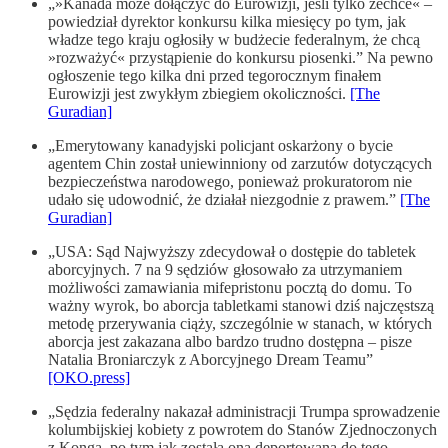
„»Kanada może dołączyć do Eurowizji, jeśli tylko zechce« –
powiedział dyrektor konkursu kilka miesięcy po tym, jak
władze tego kraju ogłosiły w budżecie federalnym, że chcą
»rozważyć« przystąpienie do konkursu piosenki.” Na pewno
ogłoszenie tego kilka dni przed tegorocznym finałem
Eurowizji jest zwykłym zbiegiem okoliczności.
[The
Guradian]
„Emerytowany kanadyjski policjant oskarżony o bycie
agentem Chin został uniewinniony od zarzutów dotyczących
bezpieczeństwa narodowego, ponieważ prokuratorom nie
udało się udowodnić, że działał niezgodnie z prawem.”
[The
Guradian]
„USA: Sąd Najwyższy zdecydował o dostępie do tabletek
aborcyjnych. 7 na 9 sędziów głosowało za utrzymaniem
możliwości zamawiania mifepristonu pocztą do domu. To
ważny wyrok, bo aborcja tabletkami stanowi dziś najczęstszą
metodę przerywania ciąży, szczególnie w stanach, w których
aborcja jest zakazana albo bardzo trudno dostępna – pisze
Natalia Broniarczyk z Aborcyjnego Dream Teamu”
[OKO.press]
„Sędzia federalny nakazał administracji Trumpa sprowadzenie
kolumbijskiej kobiety z powrotem do Stanów Zjednoczonych
z Konga, po tym jak została ona deportowana do tego