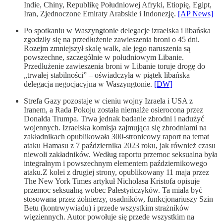
Indie, Chiny, Republikę Południowej Afryki, Etiopię, Egipt,
Iran, Zjednoczone Emiraty Arabskie i Indonezję.
[AP News]
Po spotkaniu w Waszyngtonie delegacje izraelska i libańska
zgodziły się na przedłużenie zawieszenia broni o 45 dni.
Rozejm zmniejszył skalę walk, ale jego naruszenia są
powszechne, szczególnie w południowym Libanie.
Przedłużenie zawieszenia broni w Libanie toruje drogę do
„trwałej stabilności” – oświadczyła w piątek libańska
delegacja negocjacyjna w Waszyngtonie.
[DW]
Strefa Gazy pozostaje w cieniu wojny Izraela i USA z
Iranem, a Rada Pokoju została niemalże osierocona przez
Donalda Trumpa. Trwa jednak badanie zbrodni i nadużyć
wojennych. Izraelska komisja zajmująca się zbrodniami na
zakładnikach opublikowała 300-stronicowy raport na temat
ataku Hamasu z 7 października 2023 roku, jak również czasu
niewoli zakładników. Według raportu przemoc seksualna była
integralnym i powszechnym elementem październikowego
ataku.Z kolei z drugiej strony, opublikowany 11 maja przez
The New York Times artykuł Nicholasa Kristofa opisuje
przemoc seksualną wobec Palestyńczyków. Ta miała być
stosowana przez żołnierzy, osadników, funkcjonariuszy Szin
Betu (kontrwywiadu) i przede wszystkim strażników
więziennych. Autor powołuje się przede wszystkim na