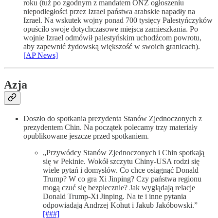
roku (tuż po zgodnym z mandatem ONZ ogłoszeniu
niepodległości przez Izrael państwa arabskie napadły na
Izrael. Na wskutek wojny ponad 700 tysięcy Palestyńczyków
opuściło swoje dotychczasowe miejsca zamieszkania. Po
wojnie Izrael odmówił palestyńskim uchodźcom powrotu,
aby zapewnić żydowską większość w swoich granicach).
[AP News]
Azja
Doszło do spotkania prezydenta Stanów Zjednoczonych z
prezydentem Chin. Na początek polecamy trzy materiały
opublikowane jeszcze przed spotkaniem.
„Przywódcy Stanów Zjednoczonych i Chin spotkają
się w Pekinie. Wokół szczytu Chiny-USA rodzi się
wiele pytań i domysłów. Co chce osiągnąć Donald
Trump? W co gra Xi Jinping? Czy państwa regionu
mogą czuć się bezpiecznie? Jak wyglądają relacje
Donald Trump-Xi Jinping. Na te i inne pytania
odpowiadają Andrzej Kohut i Jakub Jakóbowski.”
[###]