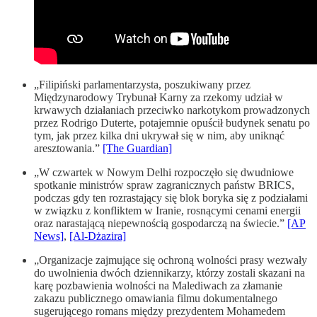
„Filipiński parlamentarzysta, poszukiwany przez
Międzynarodowy Trybunał Karny za rzekomy udział w
krwawych działaniach przeciwko narkotykom prowadzonych
przez Rodrigo Duterte, potajemnie opuścił budynek senatu po
tym, jak przez kilka dni ukrywał się w nim, aby uniknąć
aresztowania.”
[The Guardian]
„W czwartek w Nowym Delhi rozpoczęło się dwudniowe
spotkanie ministrów spraw zagranicznych państw BRICS,
podczas gdy ten rozrastający się blok boryka się z podziałami
w związku z konfliktem w Iranie, rosnącymi cenami energii
oraz narastającą niepewnością gospodarczą na świecie.”
[AP
News]
,
[Al-Dżazira]
„Organizacje zajmujące się ochroną wolności prasy wezwały
do uwolnienia dwóch dziennikarzy, którzy zostali skazani na
karę pozbawienia wolności na Malediwach za złamanie
zakazu publicznego omawiania filmu dokumentalnego
sugerującego romans między prezydentem Mohamedem