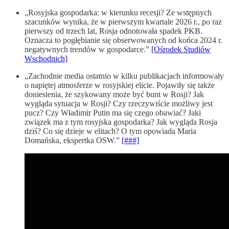
„Rosyjska gospodarka: w kierunku recesji? Ze wstępnych
szacunków wynika, że w pierwszym kwartale 2026 r., po raz
pierwszy od trzech lat, Rosja odnotowała spadek PKB.
Oznacza to pogłębianie się obserwowanych od końca 2024 r.
negatywnych trendów w gospodarce.”
[Ośrodek Studiów
Wschodnich]
„Zachodnie media ostatnio w kilku publikacjach informowały
o napiętej atmosferze w rosyjskiej elicie. Pojawiły się także
doniesienia, że szykowany może być bunt w Rosji? Jak
wygląda sytuacja w Rosji? Czy rzeczywiście możliwy jest
pucz? Czy Władimir Putin ma się czego obawiać? Jaki
związek ma z tym rosyjska gospodarka? Jak wygląda Rosja
dziś? Co się dzieje w elitach? O tym opowiada Maria
Domańska, ekspertka OSW.”
[###]