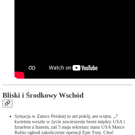
Bliski i Środkowy Wschód
Sytuacja w Zatoce Perskiej to ani pokój, ani wojna. „7
kwietnia weszło w życie zawieszenie broni między USA i
Izraelem a Iranem, zaś 5 maja sekretarz stanu USA Marco
Rubio ogłosił zakończenie operacji Epic Fury. Choć