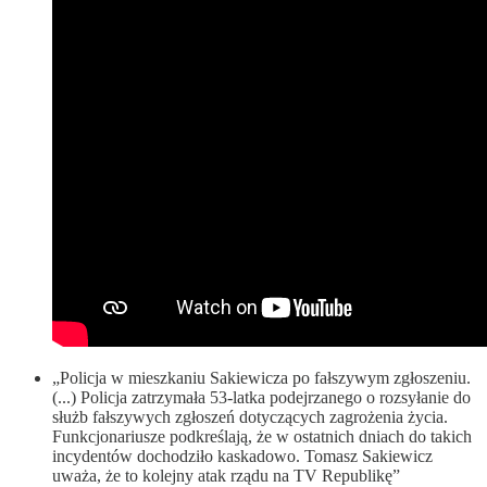
„Policja w mieszkaniu Sakiewicza po fałszywym zgłoszeniu.
(...) Policja zatrzymała 53-latka podejrzanego o rozsyłanie do
służb fałszywych zgłoszeń dotyczących zagrożenia życia.
Funkcjonariusze podkreślają, że w ostatnich dniach do takich
incydentów dochodziło kaskadowo. Tomasz Sakiewicz
uważa, że to kolejny atak rządu na TV Republikę”