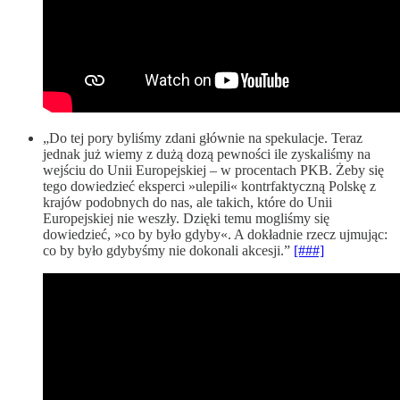
„Do tej pory byliśmy zdani głównie na spekulacje. Teraz
jednak już wiemy z dużą dozą pewności ile zyskaliśmy na
wejściu do Unii Europejskiej – w procentach PKB. Żeby się
tego dowiedzieć eksperci »ulepili« kontrfaktyczną Polskę z
krajów podobnych do nas, ale takich, które do Unii
Europejskiej nie weszły. Dzięki temu mogliśmy się
dowiedzieć, »co by było gdyby«. A dokładnie rzecz ujmując:
co by było gdybyśmy nie dokonali akcesji.”
[###]