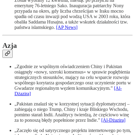
Został wybrany 12 kwietnia, miesiąc po przejściu na
emeryturę 76-letniego Sako. Inauguracja patriarchy Nony
przypada na okres, gdy liczba chrześcijan w Iraku mocno
spadła od czasu inwazji pod wodzą USA w 2003 roku, która
obaliła Saddama Husajna, a także wskutek działalności tzw.
państwa islamskiego.
[AP News]
Azja
„Zgodnie ze wspólnym oświadczeniem Chiny i Pakistan
osiągnęły »nowy, szeroki konsensus« w sprawie pogłębienia
strategicznych stosunków, mający na celu wsparcie rozwoju
wspólnego korytarza gospodarczego oraz uczynienie portu w
Gwadarze regionalnym węzłem komunikacyjnym.”
[Al-
Dżazira]
„Pakistan znalazł się w korzystnej sytuacji dyplomatycznej –
zabiegają o niego Trump, Chiny i kraje Bliskiego Wschodu,
pomimo starań Indii. Analitycy twierdzą, że częściowo winę
za to ponoszą błędy popełnione przez Indie.”
[Al-Dżazira]
„Zaczęło się od satyrycznego projektu internetowego po tym,