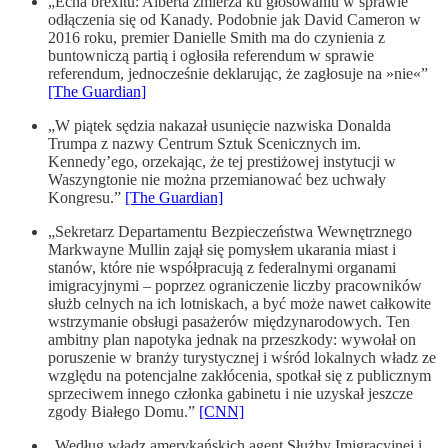
„Echa brexitu: Alberta zmierza ku głosowaniu w sprawie
odłączenia się od Kanady. Podobnie jak David Cameron w
2016 roku, premier Danielle Smith ma do czynienia z
buntowniczą partią i ogłosiła referendum w sprawie
referendum, jednocześnie deklarując, że zagłosuje na »nie«”
[The Guardian]
„W piątek sędzia nakazał usunięcie nazwiska Donalda
Trumpa z nazwy Centrum Sztuk Scenicznych im.
Kennedy’ego, orzekając, że tej prestiżowej instytucji w
Waszyngtonie nie można przemianować bez uchwały
Kongresu.”
[The Guardian]
„Sekretarz Departamentu Bezpieczeństwa Wewnętrznego
Markwayne Mullin zajął się pomysłem ukarania miast i
stanów, które nie współpracują z federalnymi organami
imigracyjnymi – poprzez ograniczenie liczby pracowników
służb celnych na ich lotniskach, a być może nawet całkowite
wstrzymanie obsługi pasażerów międzynarodowych. Ten
ambitny plan napotyka jednak na przeszkody: wywołał on
poruszenie w branży turystycznej i wśród lokalnych władz ze
względu na potencjalne zakłócenia, spotkał się z publicznym
sprzeciwem innego członka gabinetu i nie uzyskał jeszcze
zgody Białego Domu.”
[CNN]
„Według władz amerykańskich agent Służby Imigracyjnej i