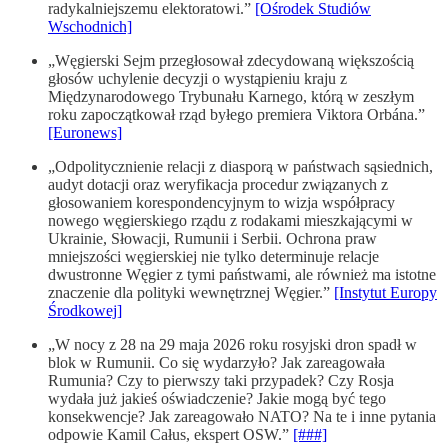
radykalniejszemu elektoratowi.”
[Ośrodek Studiów
Wschodnich]
„Węgierski Sejm przegłosował zdecydowaną większością
głosów uchylenie decyzji o wystąpieniu kraju z
Międzynarodowego Trybunału Karnego, którą w zeszłym
roku zapoczątkował rząd byłego premiera Viktora Orbána.”
[Euronews]
„Odpolitycznienie relacji z diasporą w państwach sąsiednich,
audyt dotacji oraz weryfikacja procedur związanych z
głosowaniem korespondencyjnym to wizja współpracy
nowego węgierskiego rządu z rodakami mieszkającymi w
Ukrainie, Słowacji, Rumunii i Serbii. Ochrona praw
mniejszości węgierskiej nie tylko determinuje relacje
dwustronne Węgier z tymi państwami, ale również ma istotne
znaczenie dla polityki wewnętrznej Węgier.”
[Instytut Europy
Środkowej]
„W nocy z 28 na 29 maja 2026 roku rosyjski dron spadł w
blok w Rumunii. Co się wydarzyło? Jak zareagowała
Rumunia? Czy to pierwszy taki przypadek? Czy Rosja
wydała już jakieś oświadczenie? Jakie mogą być tego
konsekwencje? Jak zareagowało NATO? Na te i inne pytania
odpowie Kamil Całus, ekspert OSW.”
[###]