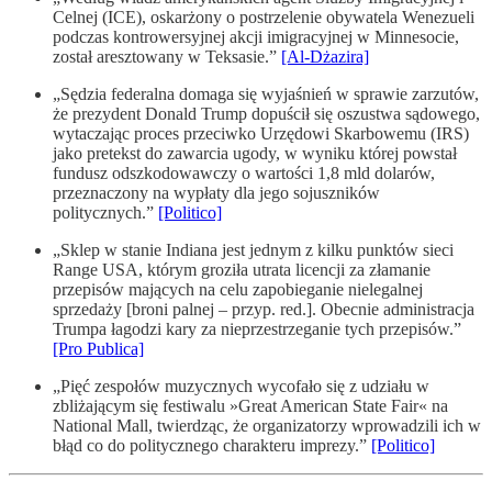
Celnej (ICE), oskarżony o postrzelenie obywatela Wenezueli
podczas kontrowersyjnej akcji imigracyjnej w Minnesocie,
został aresztowany w Teksasie.”
[Al-Dżazira]
„Sędzia federalna domaga się wyjaśnień w sprawie zarzutów,
że prezydent Donald Trump dopuścił się oszustwa sądowego,
wytaczając proces przeciwko Urzędowi Skarbowemu (IRS)
jako pretekst do zawarcia ugody, w wyniku której powstał
fundusz odszkodowawczy o wartości 1,8 mld dolarów,
przeznaczony na wypłaty dla jego sojuszników
politycznych.”
[Politico]
„Sklep w stanie Indiana jest jednym z kilku punktów sieci
Range USA, którym groziła utrata licencji za złamanie
przepisów mających na celu zapobieganie nielegalnej
sprzedaży [broni palnej – przyp. red.]. Obecnie administracja
Trumpa łagodzi kary za nieprzestrzeganie tych przepisów.”
[Pro Publica]
„Pięć zespołów muzycznych wycofało się z udziału w
zbliżającym się festiwalu »Great American State Fair« na
National Mall, twierdząc, że organizatorzy wprowadzili ich w
błąd co do politycznego charakteru imprezy.”
[Politico]