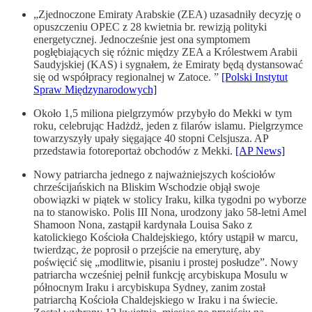
„Zjednoczone Emiraty Arabskie (ZEA) uzasadniły decyzję o
opuszczeniu OPEC z 28 kwietnia br. rewizją polityki
energetycznej. Jednocześnie jest ona symptomem
pogłębiających się różnic między ZEA a Królestwem Arabii
Saudyjskiej (KAS) i sygnałem, że Emiraty będą dystansować
się od współpracy regionalnej w Zatoce. ”
[Polski Instytut
Spraw Międzynarodowych]
Około 1,5 miliona pielgrzymów przybyło do Mekki w tym
roku, celebrując Hadżdż, jeden z filarów islamu. Pielgrzymce
towarzyszyły upały sięgające 40 stopni Celsjusza. AP
przedstawia fotoreportaż obchodów z Mekki.
[AP News]
Nowy patriarcha jednego z najważniejszych kościołów
chrześcijańskich na Bliskim Wschodzie objął swoje
obowiązki w piątek w stolicy Iraku, kilka tygodni po wyborze
na to stanowisko. Polis III Nona, urodzony jako 58-letni Amel
Shamoon Nona, zastąpił kardynała Louisa Sako z
katolickiego Kościoła Chaldejskiego, który ustąpił w marcu,
twierdząc, że poprosił o przejście na emeryturę, aby
poświęcić się „modlitwie, pisaniu i prostej posłudze”. Nowy
patriarcha wcześniej pełnił funkcję arcybiskupa Mosulu w
północnym Iraku i arcybiskupa Sydney, zanim został
patriarchą Kościoła Chaldejskiego w Iraku i na świecie.