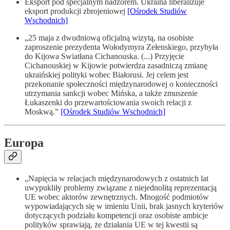
Eksport pod specjalnym nadzorem. Ukraina liberalizuje
eksport produkcji zbrojeniowej
[Ośrodek Studiów
Wschodnich]
„25 maja z dwudniową oficjalną wizytą, na osobiste
zaproszenie prezydenta Wołodymyra Zełenskiego, przybyła
do Kijowa Swiatłana Cichanouska. (...) Przyjęcie
Cichanouskiej w Kijowie potwierdza zasadniczą zmianę
ukraińskiej polityki wobec Białorusi. Jej celem jest
przekonanie społeczności międzynarodowej o konieczności
utrzymania sankcji wobec Mińska, a także zmuszenie
Łukaszenki do przewartościowania swoich relacji z
Moskwą.”
[Ośrodek Studiów Wschodnich]
Europa
„Napięcia w relacjach międzynarodowych z ostatnich lat
uwypukliły problemy związane z niejednolitą reprezentacją
UE wobec aktorów zewnętrznych. Mnogość podmiotów
wypowiadających się w imieniu Unii, brak jasnych kryteriów
dotyczących podziału kompetencji oraz osobiste ambicje
polityków sprawiają, że działania UE w tej kwestii są