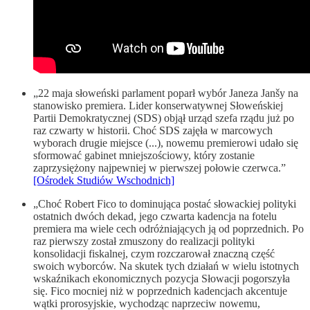
„22 maja słoweński parlament poparł wybór Janeza Janšy na
stanowisko premiera. Lider konserwatywnej Słoweńskiej
Partii Demokratycznej (SDS) objął urząd szefa rządu już po
raz czwarty w historii. Choć SDS zajęła w marcowych
wyborach drugie miejsce (...), nowemu premierowi udało się
sformować gabinet mniejszościowy, który zostanie
zaprzysiężony najpewniej w pierwszej połowie czerwca.”
[Ośrodek Studiów Wschodnich]
„Choć Robert Fico to dominująca postać słowackiej polityki
ostatnich dwóch dekad, jego czwarta kadencja na fotelu
premiera ma wiele cech odróżniających ją od poprzednich. Po
raz pierwszy został zmuszony do realizacji polityki
konsolidacji fiskalnej, czym rozczarował znaczną część
swoich wyborców. Na skutek tych działań w wielu istotnych
wskaźnikach ekonomicznych pozycja Słowacji pogorszyła
się. Fico mocniej niż w poprzednich kadencjach akcentuje
wątki prorosyjskie, wychodząc naprzeciw nowemu,