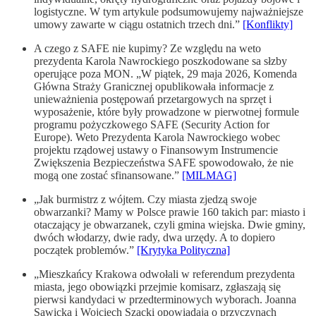
logistyczne. W tym artykule podsumowujemy najważniejsze
umowy zawarte w ciągu ostatnich trzech dni.”
[Konflikty]
A czego z SAFE nie kupimy? Ze względu na weto
prezydenta Karola Nawrockiego poszkodowane sa słzby
operujące poza MON. „W piątek, 29 maja 2026, Komenda
Główna Straży Granicznej opublikowała informacje z
unieważnienia postępowań przetargowych na sprzęt i
wyposażenie, które były prowadzone w pierwotnej formule
programu pożyczkowego SAFE (Security Action for
Europe). Weto Prezydenta Karola Nawrockiego wobec
projektu rządowej ustawy o Finansowym Instrumencie
Zwiększenia Bezpieczeństwa SAFE spowodowało, że nie
mogą one zostać sfinansowane.”
[MILMAG]
„Jak burmistrz z wójtem. Czy miasta zjedzą swoje
obwarzanki? Mamy w Polsce prawie 160 takich par: miasto i
otaczający je obwarzanek, czyli gmina wiejska. Dwie gminy,
dwóch włodarzy, dwie rady, dwa urzędy. A to dopiero
początek problemów.”
[Krytyka Polityczna]
„Mieszkańcy Krakowa odwołali w referendum prezydenta
miasta, jego obowiązki przejmie komisarz, zgłaszają się
pierwsi kandydaci w przedterminowych wyborach. Joanna
Sawicka i Wojciech Szacki opowiadają o przyczynach