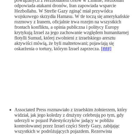
powiązanych z Hezbollahem celów w Libanie, Hezbollah
odpowiada atakami dronów, Iran zapowiada wsparcie
Hezbollahu. W Strefie Gazy zginąć miał przywódca
wojskowego skrzydła Hamasu. W tle toczą się amerykańskie
rozmowy z Iranem, oficjalnie trwa rozejm na wszystkich
frontach konfliktu, a opinia publiczna i politycy Europy
krytykują Izrael za jego zachowanie względem humanitarnej
flotylli Sumud, której zwolnieni z izraelskiego aresztu
aktywiści mówią, że byli maltretowani; pojawiają się
oskarżenia o tortury, którym Izrael zaprzecza.
[###]
Associated Press rozmawiało z izraelskim żołnierzem, który
widział, jak jego koledzy z drużyny celebrują po tym, gdy
uderzyli w pojazd Palestyńczyków jadący w pobliżu
kontrolowanej przez Izrael części Strefy Gazy, zabijając
wszystkich w podróżujących pojazdem. Rezerwista