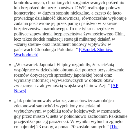
kontrolowanych, chronionych i zorganizowanych pośrednio
lub bezpośrednio przez państwo. DWF, realizując połowy
komercyjne, w dużym stopniu nielegalne, a często de facto
prowadząc działalność kłusowniczą, równocześnie wykonuje
zadania postawione jej przez partię i państwo w zakresie
bezpieczeństwa narodowego. To nie tylko narzędzie w
polityce zapewnienia bezpieczeństwa żywnościowego Chin,
lecz także środek realizacji strategii militarnej działań w
»szarej strefie« oraz instrument budowy wpływów w
państwach Globalnego Południa. ”
[Ośrodek Studiów
Wschodnich]
„W czwartek Japonia i Filipiny uzgodniły, że zacieśnią
współpracę w dziedzinie obronności poprzez przyspieszenie
rozmów dotyczących sprzedaży japońskiej broni oraz
wymiany informacji wywiadowczych w obliczu obaw
związanych z aktywnością wojskową Chin w Azji.”
[AP
News]
„Jak poinformowały władze, zamachowiec-samobójca
zdetonował samochód wypełniony materiałami
wybuchowymi w pobliżu torów kolejowych w momencie,
gdy przez miasto Quetta w południowo-zachodnim Pakistanie
przejeżdżał pociąg pasażerski. W wyniku wybuchu zginęło
co najmniej 23 osoby, a ponad 70 zostało rannych.”
[The