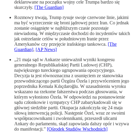
deklarowane na początku wojny cele Trumpa bardzo się
skurczyły.
[The Guardian]
Rozmowy trwają, Trump rysuje swoje czerwone linie, jakimi
ma być wyrzeczenie się broni jądrowej przez Iran. Co jednak
zostanie osiągnięte w najbliższym czasie pozostaje
niewiadomą. W międzyczasie dochodzi do incydentów takich
jak ostrzelanie celów w południowym Iranie przez
Amerykanów czy przejęcie irańskiego tankowca.
[The
Guardian]
,
[AP News]
„21 maja sąd w Ankarze unieważnił wyniki kongresu
generalnego Republikańskiej Partii Ludowej (CHP),
największego tureckiego ugrupowania opozycyjnego.
Decyzja ta jest równoznaczna z usunięciem ze stanowiska
przewodniczącego partii Özgüra Özela i przywróceniem jego
poprzednika Kemala Kılıçdaroğlu. W uzasadnieniu wyroku
wskazano na rzekome fałszerstwa podczas głosowania, w
którym wyłoniono Özela. W odpowiedzi na postanowienie
sądu członkowie i sympatycy CHP zabarykadowali się w
głównej siedzibie partii. Okupacja zakończyła się 24 maja
siłową interwencją policji. Następnie Özel, wraz ze swoimi
współpracownikami i zwolennikami, przeszedł ulicami
Ankary do parlamentu, skąd zapowiada dalszy opór i wzywa
do manifestacji.”
[Ośrodek Studiów Wschodnich]