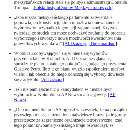
meksykańskich relacji stała się polityka administracji Donalda
Trumpa.”
[Polski Instytut Spraw Międzynarodowych]
„Izba niższa meksykańskiego parlamentu zatwierdziła
poprawkę do konstytucji, która umożliwia unieważnienie
wyborów w przypadku ingerencji zagranicznej. Krytycy
twierdzą, że środek ten może podważyć zaufanie do procesu
wyborczego i stworzyć nowe możliwości kwestionowania
prawidłowych wyników.”
[Al-Dżazira]
,
[The Guardian]
W obliczu odbywających się w niedzielę wyborów
prezydenckich w Kolumbii, Al-Dżazira przygląda się
spuściźnie planu „totalnego pokoju” ustępującego prezydenta
Gustavo Petro. Ile z tego planu wyszło (spoiler alert: niezbyt
wiele) i jak obecnie do niego odnoszą się wyborcy dowiecie
się z artykułu.
[Al-Dżazira]
Jeśli nie pamiętacie nic o kandydatach w niedzielnych
wyborach w Kolumbii to AP News ma ściągawkę.
[AP
News]
„Departament Stanu USA ogłosił w czwartek, że na początku
przyszłego miesiąca uzna dwie największe brazylijskie grupy
przestępcze za zagraniczne organizacje terrorystyczne; rząd
tego południowoamerykańskiego kraju oświadczył, że