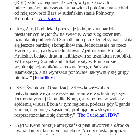
(RSF) zabił co najmniej 27 osób, w tym starszych
mieszkańców, podczas ataku na wioski położone na zachód
od miejscowości Bara w sudańskim stanie Północny
Kordofan.”
[Al-Dżazira]
„Róg Afryki od dekad pozostaje jednym z najbardziej
niestabilnych regionów na świecie. Wraz z ogłoszeniem
uznania niepodległości Somalilandu przez Izrael sytuacja stała
się jeszcze bardziej skomplikowana. Jednocześnie na rzecz
Hargejsy mają aktywnie lobbować Zjednoczone Emiraty
Arabskie, będące drugim najbliższym sojusznikiem republiki.
W tle sprawy Somalilandu lokalne siły w Puntlandzie
wypierają bojowników samozwańczego Państwa
Islamskiego, a na wybrzeżu ponownie uaktywniły się grupy
piratów.”
[Konflikty]
„Szef Światowej Organizacji Zdrowia wezwał do
natychmiastowego zawieszenia broni we wschodniej części
Demokratycznej Republiki Konga, aby pomóc w walce z
epidemią wirusa Ebola w tym regionie, podczas gdy Uganda
zamknęła granicę z sąsiadem, próbując powstrzymać
rozprzestrzenianie się choroby.”
[The Guardian]
,
[DW]
„Sąd w Kenii blokuje amerykański plan utworzenia ośrodka
kwarantanny dla chorych na ebolę. Amerykańska propozycja