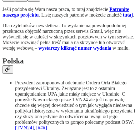
Jeśli podoba się Wam nasza praca, to tutaj znajdziecie
Patronite
naszego projektu
. Listę naszych patronów możecie znaleźć
tutaj
.
Dla czytelników newslettera: To wydanie najprawdopodobniej
przekracza objętość narzuconą przez serwis Gmail, więc nie
wyświetli się w całości w skrzynkach pocztowych w tym serwisie.
Możecie rozwinąć pełną treść maila na skrzynce lub otworzyć
wersję webową –
wystarczy kliknąć numer wydania
w mailu.
Polska
Prezydent zaproponował odebranie Orderu Orła Białego
prezydentowi Ukrainy. Związane jest to z ostatnim
upamiętnianiem UPA jakie miały miejsce w Ukrainie. O
pomyśle Nawrockiego pisze TVN24 ale jeśli naprawdę
chcecie się więcej dowiedzieć o tym jak wygląda niedawna
polityka historyczna w wykonaniu ukraińskiego prezydenta i
czy służy ona jedynie do odwrócenia uwagi od jego
problemów politycznych to gorąco polecamy podcast OSW.
[TVN24]
,
[###]