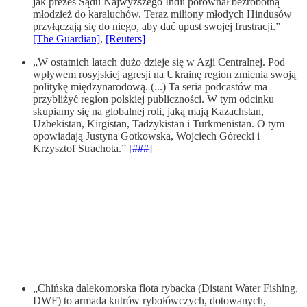
jak prezes Sądu Najwyższego Indii porównał bezrobotną
młodzież do karaluchów. Teraz miliony młodych Hindusów
przyłączają się do niego, aby dać upust swojej frustracji.”
[The Guardian]
,
[Reuters]
„W ostatnich latach dużo dzieje się w Azji Centralnej. Pod
wpływem rosyjskiej agresji na Ukrainę region zmienia swoją
politykę międzynarodową. (...) Ta seria podcastów ma
przybliżyć region polskiej publiczności. W tym odcinku
skupiamy się na globalnej roli, jaką mają Kazachstan,
Uzbekistan, Kirgistan, Tadżykistan i Turkmenistan. O tym
opowiadają Justyna Gotkowska, Wojciech Górecki i
Krzysztof Strachota.”
[###]
„Chińska dalekomorska flota rybacka (Distant Water Fishing,
DWF) to armada kutrów rybołówczych, dotowanych,