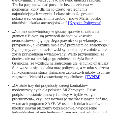
dyskryminacja. Medycyna to nie tylko tabletki i zabiegi.
Trzeba pacjentowi dać poczucie bezpieczeństwa w
momencie, który dla niego często jest jednym z
najtrudniejszych w życiu. Lekarz nie może gestami
pokazywać, co pacjent ma zrobić – mówi Maria, polsko-
ukraińska lekarka anestezjolożka.”
[Krytyka Polityczna]
„Żołnierz uniewinniony w głośnej sprawie strzałów na
granicy z Białorusią przyszedł do sądu w koszulce
neonazistowskiej grupy. Jego prawniczka przekonuje, że »to
przypadek«, a koszulka miała być prezentem od znajomego.”
Zgadujemy, że neonazistowski symbol na ręce żołnierza też
został przypadkiem wytatuowany. Warto przypomnieć, że
doniesienie na strzelającego żołnierza złożyła Straż
Graniczna, ze względu na zagrożenie dla jej funkcjonariuszy.
Sprawa stała się medialna oraz polityczna, a w toku śledztwa
funkcjonariusze straży granicznej zaprzeczyli jakoby czuli się
zagrożeni. Wnioski zostawiamy czytelnikom.
[TVN24]
„Ostatnie trzy dni przyniosły szereg kontraktów
modernizacyjnych dla polskich Sił Zbrojnych. Dzisiaj
podpisano ostatnie umowy i aneksy w trybie »single
procurement«, czyli bez udziału partnerów z innych państw,
w ramach programu SAFE. W ostatnich dniach zamówiono
między innymi platformy bezzałogowe, wyposażenie
indywidualne, okręty hydrograficzne oraz pojazdy bojowe i