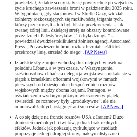
powiedział, że takie sceny stały się powszechne po wejściu w
życie kruchego zawieszenia broni w październiku 2025 roku.
W tygodniach, gdy stacjonował w Strefie Gazy, widział
żołnierzy rozkoszujących się możliwością ścigania tych,
którzy przekroczyli – lub byli blisko przekroczenia – tak
zwanej żółtej linii, dzielącej strefę na obszary kontrolowane
przez Izrael i Palestyńczyków. „To była dżungla” –
powiedział dwudziestokilkuletni żołnierz agencji Associated
Press. „Po zawieszeniu broni rozkaz brzmiał: Jeśli ktoś
przekroczy linię, strzelać do niego”.
[AP News]
Izraelskie siły zbrojne wchodzą dok olejnych wiosek na
południu Libanu, a w tym czasie, w Waszyngtonie,
sześcioosobowa libańska delegacja wojskowa spotkała się w
piątek z izraelskimi oficerami wojskowymi w ramach
pierwszych od dziesięcioleci bezpośrednich rozmów
wojskowych między oboma krajami. Pentagon, w
oświadczeniu wydanym późnym wieczorem w piątek,
stwierdził, że rozmowy były „produktywne”, ale nie
odnotował żadnych osiągnięć ani sukcesów.
[AP News]
A co się dzieje na froncie rozmów USA z Iranem? Dużo
doniesień medialnych i twittów, jednak brak realnych
efektów. Jednak jak pokazują cyrkulujące w mediach
propozycje jednej i drugiej strony, maksymalistyczne i