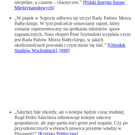
niespójne, a czasem – chaotyczne.”
[Polski Instytut Spraw
Międzynarodowych]
„W piątek w Sopocie odbywa się szczyt Rady Państw Morza
Bałtyckiego. W tym podcaście omawiamy raport, który
zostanie zaprezentowany na spotkaniu ministrów spraw
zagranicznych. Nasz ekspert Piotr Szymański wyjaśnia czym
jest Rada Państw Morza Bałtyckiego, w jakich
okolicznościach powstała i czym może się stać.”
[Ośrodek
Studiów Wschodnich]
,
[###]
„Sánchez bije rekordy, ale o kolejne będzie coraz trudniej.
Rząd Pedro Sáncheza odnotowuje kolejne sukcesy
gospodarcze, ale jego partia traci grunt pod nogami. Czy po
przyszłorocznych wyborach prawica przejmie władzę w
Hiszpanii?”
[Krytyka Polityczna]