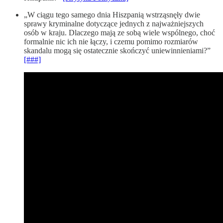
„W ciągu tego samego dnia Hiszpanią wstrząsnęły dwie
sprawy kryminalne dotyczące jednych z najważniejszych
osób w kraju. Dlaczego mają ze sobą wiele wspólnego, choć
formalnie nic ich nie łączy, i czemu pomimo rozmiarów
skandalu mogą się ostatecznie skończyć uniewinnieniami?”
[###]