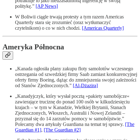
potraktuje to jako nieuzasadnioną ingerencję w swoją
politykę.”
[AP News]
W Boliwii ciągle trwają protesty a tym razem Americas
Quarterly stara się zrozumieć (oraz wytłumaczyć
czytelnikom) o co w nich chodzi.
[Americas Quarterly]
Ameryka Północna
„Kanada ogłosiła plany zakupu floty samolotów wczesnego
ostrzegania od szwedzkiej firmy Saab zamiast konkurencyjnej
oferty firmy Boeing, dążąc do zmniejszenia swojej zależności
od Stanów Zjednoczonych.”
[Al-Dżazira]
„Kanadyjczyk, który wysłał pocztą »pakiety samobójcze«
zawierające truciznę do ponad 100 osób w kilkudziesięciu
krajach – w tym w Kanadzie, Wielkiej Brytanii, Stanach
Zjednoczonych, Włoszech, Australii i Nowej Zelandii –
przyznał się do 14 zarzutów pomocy w samobójstwie.”
Polecamy dwa artykuły Guardiana na temat tej sprawy.
[The
Guardian #1]
,
[The Guardian #2]