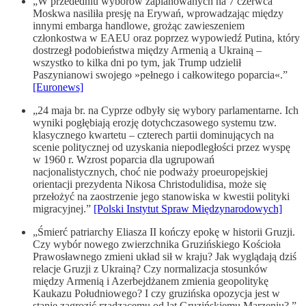
„W przededniu wyborów zaplanowanych na 7 czerwca
Moskwa nasiliła presję na Erywań, wprowadzając między
innymi embarga handlowe, grożąc zawieszeniem
członkostwa w EAEU oraz poprzez wypowiedź Putina, który
dostrzegł podobieństwa między Armenią a Ukrainą –
wszystko to kilka dni po tym, jak Trump udzielił
Paszynianowi swojego »pełnego i całkowitego poparcia«.”
[Euronews]
„24 maja br. na Cyprze odbyły się wybory parlamentarne. Ich
wyniki pogłębiają erozję dotychczasowego systemu tzw.
klasycznego kwartetu – czterech partii dominujących na
scenie politycznej od uzyskania niepodległości przez wyspę
w 1960 r. Wzrost poparcia dla ugrupowań
nacjonalistycznych, choć nie podważy proeuropejskiej
orientacji prezydenta Nikosa Christodulidisa, może się
przełożyć na zaostrzenie jego stanowiska w kwestii polityki
migracyjnej.”
[Polski Instytut Spraw Międzynarodowych]
„Śmierć patriarchy Eliasza II kończy epokę w historii Gruzji.
Czy wybór nowego zwierzchnika Gruzińskiego Kościoła
Prawosławnego zmieni układ sił w kraju? Jak wyglądają dziś
relacje Gruzji z Ukrainą? Czy normalizacja stosunków
między Armenią i Azerbejdżanem zmienia geopolitykę
Kaukazu Południowego? I czy gruzińska opozycja jest w
stanie zagrozić rządzącemu od lat Gruzińskiemu Marzeniu? ”