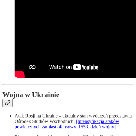
Wojna w Ukrainie
Atak Rosji na Ukrainę – aktualny stan wydarzeń przedstawia
Ośrodek Studiów Wschodnich:
[Intensyfikacja ataków
powietrznych zamiast ofensywy. 1553. dzień wojny]