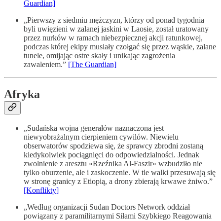
Guardian]
„Pierwszy z siedmiu mężczyzn, którzy od ponad tygodnia
byli uwięzieni w zalanej jaskini w Laosie, został uratowany
przez nurków w ramach niebezpiecznej akcji ratunkowej,
podczas której ekipy musiały czołgać się przez wąskie, zalane
tunele, omijając ostre skały i unikając zagrożenia
zawaleniem.”
[The Guardian]
Afryka
„Sudańska wojna generałów naznaczona jest
niewyobrażalnym cierpieniem cywilów. Niewielu
obserwatorów spodziewa się, że sprawcy zbrodni zostaną
kiedykolwiek pociągnięci do odpowiedzialności. Jednak
zwolnienie z aresztu »Rzeźnika Al-Faszir« wzbudziło nie
tylko oburzenie, ale i zaskoczenie. W tle walki przesuwają się
w stronę granicy z Etiopią, a drony zbierają krwawe żniwo.”
[Konflikty]
„Według organizacji Sudan Doctors Network oddział
powiązany z paramilitarnymi Siłami Szybkiego Reagowania