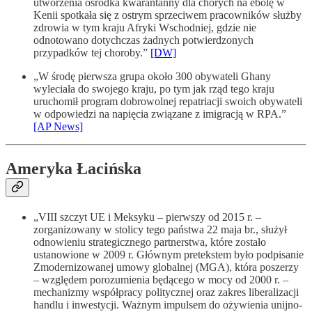
utworzenia ośrodka kwarantanny dla chorych na ebolę w
Kenii spotkała się z ostrym sprzeciwem pracowników służby
zdrowia w tym kraju Afryki Wschodniej, gdzie nie
odnotowano dotychczas żadnych potwierdzonych
przypadków tej choroby.”
[DW]
„W środę pierwsza grupa około 300 obywateli Ghany
wyleciała do swojego kraju, po tym jak rząd tego kraju
uruchomił program dobrowolnej repatriacji swoich obywateli
w odpowiedzi na napięcia związane z imigracją w RPA.”
[AP News]
Ameryka Łacińska
„VIII szczyt UE i Meksyku – pierwszy od 2015 r. –
zorganizowany w stolicy tego państwa 22 maja br., służył
odnowieniu strategicznego partnerstwa, które zostało
ustanowione w 2009 r. Głównym pretekstem było podpisanie
Zmodernizowanej umowy globalnej (MGA), która poszerzy
– względem porozumienia będącego w mocy od 2000 r. –
mechanizmy współpracy politycznej oraz zakres liberalizacji
handlu i inwestycji. Ważnym impulsem do ożywienia unijno-