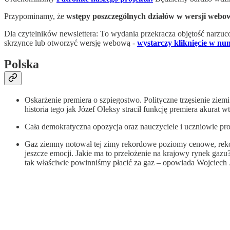
Przypominamy, że
wstępy poszczególnych działów w wersji webowe
Dla czytelników newslettera: To wydania przekracza objętość narzuc
skrzynce lub otworzyć wersję webową -
wystarczy kliknięcie w n
Polska
Oskarżenie premiera o szpiegostwo. Polityczne trzęsienie zie
historia tego jak Józef Oleksy stracił funkcję premiera aku
Cała demokratyczna opozycja oraz nauczyciele i uczniowie pro
Gaz ziemny notował tej zimy rekordowe poziomy cenowe, rekor
jeszcze emocji. Jakie ma to przełożenie na krajowy rynek gazu
tak właściwie powinniśmy płacić za gaz – opowiada Wojciech Ja