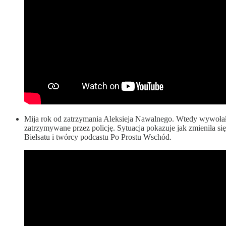
Mija rok od zatrzymania Aleksieja Nawalnego. Wtedy wywołało 
zatrzymywane przez policję. Sytuacja pokazuje jak zmieniła się 
Biełsatu i twórcy podcastu Po Prostu Wschód.