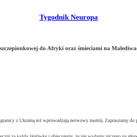
Tygodnik Neuropa
 szczepionkowej do Afryki oraz śmieciami na Malediwa
ie na granicy z Ukrainą też wprowadzają nerwowy nastrój. Zapraszamy d
zni za każdą złotówkę i obiecujemy, że nie wydamy niczego na głup