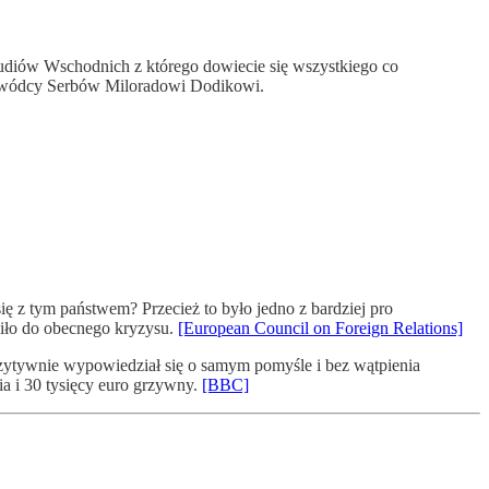
udiów Wschodnich z którego dowiecie się wszystkiego co
przywódcy Serbów Miloradowi Dodikowi.
ę z tym państwem? Przecież to było jedno z bardziej pro
ziło do obecnego kryzysu.
[European Council on Foreign Relations]
ytywnie wypowiedział się o samym pomyśle i bez wątpienia
a i 30 tysięcy euro grzywny.
[BBC]