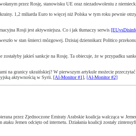
ołanym przez Rosję, stanowisku UE oraz niezadowoleniu z niemiecki
krainy. 1,2 miliarda Euro to więcej niż Polska w tym roku pewnie o
macyjna Rosji jest aktywniejsza. Co i jak tłumaczy serwis
[EUvsDisinf
weszło w stan śmierci mózgowej. Dzisiaj dziennikarz Politico przekon
e zostałyby jakieś sankcje na Rosję. Ta obiecuje, że w przypadku san
i na granicy ukraińskiej? W pierwszym artykule możecie przeczytać 
osyjską aktywnością w Syrii.
[Al-Monitor #1]
,
[Al-Monitor #2]
pierana przez Zjednoczone Emiraty Arabskie koalicja walcząca w Jeme
 ataku Jemen odcięto od internetu. Działania koalicji zostały zinten