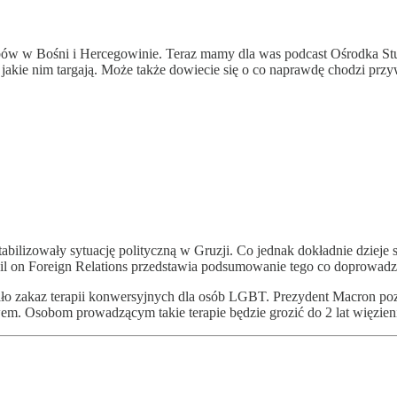
bów w Bośni i Hercegowinie. Teraz mamy dla was podcast Ośrodka St
ch jakie nim targają. Może także dowiecie się o co naprawdę chodzi 
ilizowały sytuację polityczną w Gruzji. Co jednak dokładnie dzieje si
cil on Foreign Relations przedstawia podsumowanie tego co doprowad
o zakaz terapii konwersyjnych dla osób LGBT. Prezydent Macron poz
em. Osobom prowadzącym takie terapie będzie grozić do 2 lat więzieni