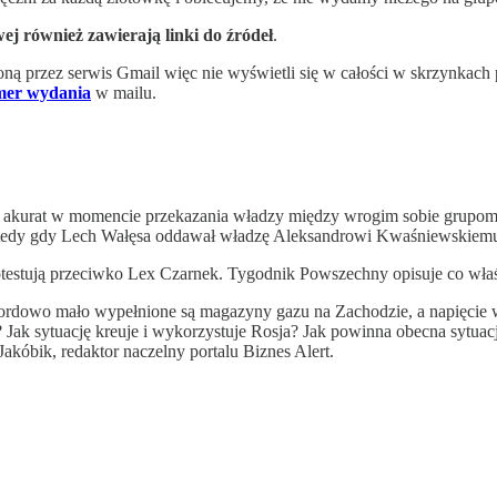
j również zawierają linki do źródeł
.
oną przez serwis Gmail więc nie wyświetli się w całości w skrzynkach
umer wydania
w mailu.
mi akurat w momencie przekazania władzy między wrogim sobie grupom po
rat wtedy gdy Lech Wałęsa oddawał władzę Aleksandrowi Kwaśniewskiem
testują przeciwko Lex Czarnek. Tygodnik Powszechny opisuje co właśc
dowo mało wypełnione są magazyny gazu na Zachodzie, a napięcie w k
? Jak sytuację kreuje i wykorzystuje Rosja? Jak powinna obecna sytuac
kóbik, redaktor naczelny portalu Biznes Alert.