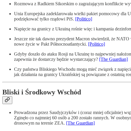
Rozmowa z Radkiem Sikorskim o zagrażającym konflikcie wyw
Unia Europejska zadeklarowała wielki pakiet pomocowy dla U
podziękować tylko rządowi PiS.
[Politico]
Napięcie na granicy z Ukrainą rośnie więc i kampania dezinfor
Jeszcze nie tak dawno prezydent Macron stwierdził, że NATO 
nowe życie w Pakt Północnoatlantycki.
[Politico]
Gdyby doszło do ataku Rosji na Ukrainę to najpewniej nałożon
zapewnia że dostarczy będzie wystarczający?
[The Guardian]
Czy państwa Bliskiego Wschodu mogą mieć związek z napięciam
jak działania na granicy Ukraińskiej są powiązane z ostatnią r
Bliski i Środkowy Wschód
Prowadzona przez Saudyjczyków i (coraz mniej oficjalnie) ws
Zginęło co najmniej 60 osób a 200 zostało rannych. W osobnym
dronowym na terenie ZEA.
[The Guardian]