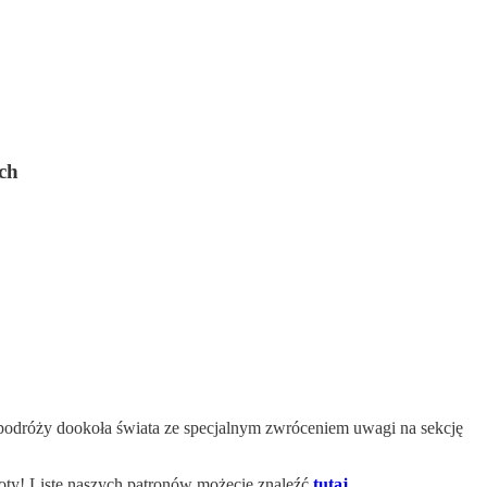
ch
o podróży dookoła świata ze specjalnym zwróceniem uwagi na sekcję
oty! Listę naszych patronów możecie znaleźć
tutaj
.