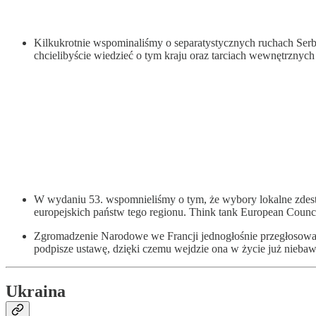
Kilkukrotnie wspominaliśmy o separatystycznych ruchach Ser
chcielibyście wiedzieć o tym kraju oraz tarciach wewnętrzny
W wydaniu 53. wspomnieliśmy o tym, że wybory lokalne zdestab
europejskich państw tego regionu. Think tank European Coun
Zgromadzenie Narodowe we Francji jednogłośnie przegłosował
podpisze ustawę, dzięki czemu wejdzie ona w życie już niebaw
Ukraina