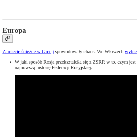
Europa
Zamiecie śnieżne w Grecji
spowodowały chaos. We Włoszech
wybie
W jaki sposób Rosja przekształciła się z ZSRR w to, czym jes
najnowszą historię Federacji Rosyjskiej.