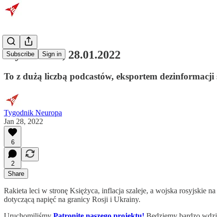
Wydanie 65, 28.01.2022
Subscribe
Sign in
To z dużą liczbą podcastów, eksportem dezinformacji
Tygodnik Neuropa
Jan 28, 2022
6
2
Share
Rakieta leci w stronę Księżyca, inflacja szaleje, a wojska rosyjsk
dotyczącą napięć na granicy Rosji i Ukrainy.
Uruchomiliśmy
Patronite naszego projektu!
Będziemy bardzo wdzięc