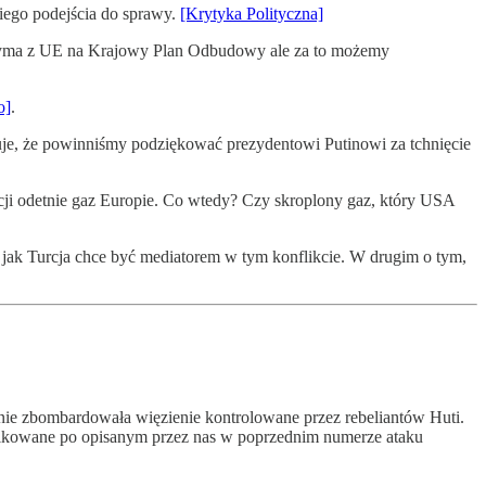
ego podejścia do sprawy.
[Krytyka Polityczna]
trzyma z UE na Krajowy Plan Odbudowy ale za to możemy
o]
.
uje, że powinniśmy podziękować prezydentowi Putinowi za tchnięcie
kcji odetnie gaz Europie. Co wtedy? Czy skroplony gaz, który USA
jak Turcja chce być mediatorem w tym konflikcie. W drugim o tym,
nie zbombardowała więzienie kontrolowane przez rebeliantów Huti.
syfikowane po opisanym przez nas w poprzednim numerze ataku