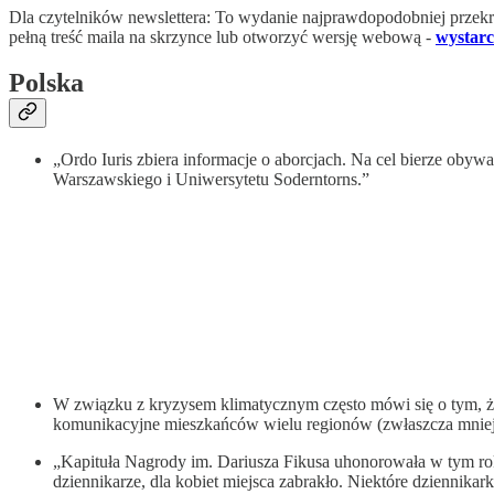
Dla czytelników newslettera: To wydanie najprawdopodobniej przekr
pełną treść maila na skrzynce lub otworzyć wersję webową -
wystarc
Polska
„Ordo Iuris zbiera informacje o aborcjach. Na cel bierze obywa
Warszawskiego i Uniwersytetu Soderntorns.”
W związku z kryzysem klimatycznym często mówi się o tym, że 
komunikacyjne mieszkańców wielu regionów (zwłaszcza mniejs
„Kapituła Nagrody im. Dariusza Fikusa uhonorowała w tym rok
dziennikarze, dla kobiet miejsca zabrakło. Niektóre dziennikar