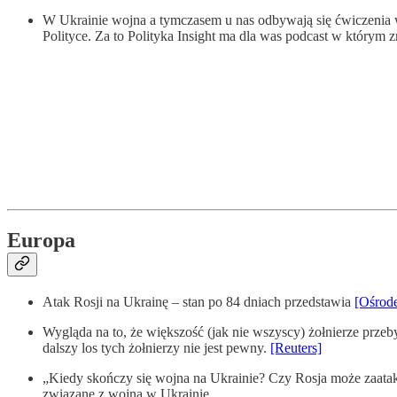
W Ukrainie wojna a tymczasem u nas odbywają się ćwiczenia 
Polityce. Za to Polityka Insight ma dla was podcast w którym 
Europa
Atak Rosji na Ukrainę – stan po 84 dniach przedstawia
[Ośrod
Wygląda na to, że większość (jak nie wszyscy) żołnierze prze
dalszy los tych żołnierzy nie jest pewny.
[Reuters]
„Kiedy skończy się wojna na Ukrainie? Czy Rosja może zaatak
związane z wojną w Ukrainie.