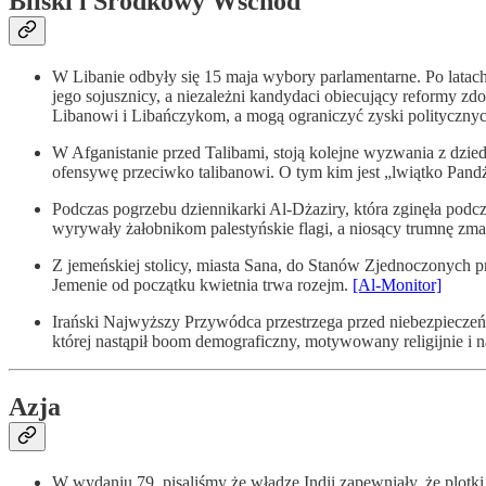
Bliski i Środkowy Wschód
W Libanie odbyły się 15 maja wybory parlamentarne. Po latach
jego sojusznicy, a niezależni kandydaci obiecujący reformy zd
Libanowi i Libańczykom, a mogą ograniczyć zyski politycznyc
W Afganistanie przed Talibami, stoją kolejne wyzwania z dzie
ofensywę przeciwko talibanowi. O tym kim jest „lwiątko Pandż
Podczas pogrzebu dziennikarki Al-Dżaziry, która zginęła podc
wyrywały żałobnikom palestyńskie flagi, a niosący trumnę zma
Z jemeńskiej stolicy, miasta Sana, do Stanów Zjednoczonych p
Jemenie od początku kwietnia trwa rozejm.
[Al-Monitor]
Irański Najwyższy Przywódca przestrzega przed niebezpieczeńst
której nastąpił boom demograficzny, motywowany religijnie i n
Azja
W wydaniu 79. pisaliśmy że władze Indii zapewniały, że plot