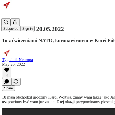
Wydanie 81, 20.05.2022
Subscribe
Sign in
To z ćwiczeniami NATO, koronawirusem w Korei Półn
Tygodnik Neuropa
May 20, 2022
4
Share
18 maja obchodził urodziny Karol Wojtyła, znany wam także jako Jan
też powinny być wam już znane. Z tej okazji przypominamy piosenkę