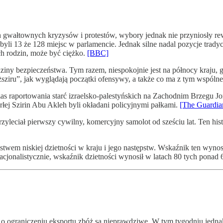
 gwałtownych kryzysów i protestów, wybory jednak nie przyniosły rew
obyli 13 że 128 miejsc w parlamencie. Jednak silne nadal pozycje trad
h rodzin, może być ciężko.
[BBC]
dziny bezpieczeństwa. Tym razem, niespokojnie jest na północy kraju, 
sziru”, jak wyglądają początki ofensywy, a także co ma z tym wspóln
zas raportowania starć izraelsko-palestyńskich na Zachodnim Brzegu Jo
rłej Szirin Abu Akleh byli okładani policyjnymi pałkami.
[The Guardia
rzyleciał pierwszy cywilny, komercyjny samolot od sześciu lat. Ten 
wem niskiej dzietności w kraju i jego następstw. Wskaźnik ten wynosi 
acjonalistycznie, wskaźnik dzietności wynosił w latach 80 tych ponad 
ki o ograniczeniu eksportu zbóż są nieprawdziwe. W tym tygodniu jed