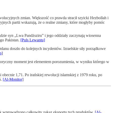
olucyjnych zmian. Większość co prawda stracił szyicki Hezbollah i
ycyjnych partii wskazują, że o realne zmiany, które mogłyby pomóc
gdzie syn „Lwa Pandższiru” i jego oddziały zaczynają wiosenna
ego Pakistan.
[Puls Lewantu]
rdanu doszło do kolejnych incydentów. Izraelskie siły porządkowe
n]
historyczny moment jest elementem porozumienia, w wyniku którego w
obecnie 1,71. Po irańskiej rewolucji islamskiej z 1979 roku, po
6.
[Al-Monitor]
nak wprowadzono całkowity zakaz eksportu tych produktów.
[Al-