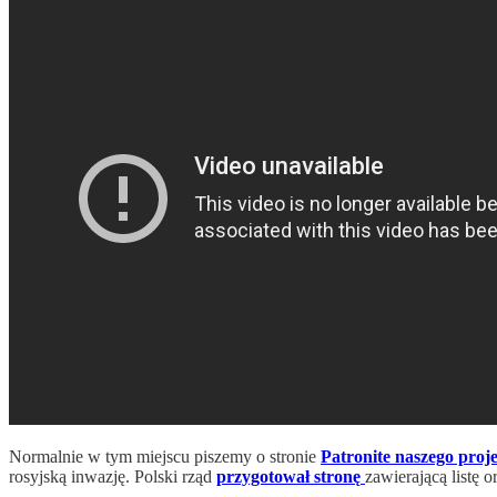
Normalnie w tym miejscu piszemy o stronie
Patronite naszego proj
rosyjską inwazję. Polski rząd
przygotował stronę
zawierającą listę 