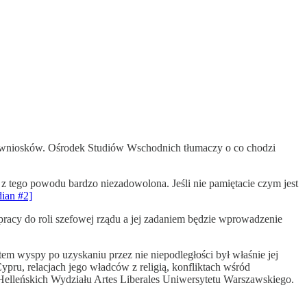
ch wniosków. Ośrodek Studiów Wschodnich tłumaczy o co chodzi
z tego powodu bardzo niezadowolona. Jeśli nie pamiętacie czym jest
ian #2]
pracy do roli szefowej rządu a jej zadaniem będzie wprowadzenie
m wyspy po uzyskaniu przez nie niepodległości był właśnie jej
Cypru, relacjach jego władców z religią, konfliktach wśród
Helleńskich Wydziału Artes Liberales Uniwersytetu Warszawskiego.