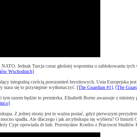
e do NATO. Jednak Turcja coraz głośniej wspomina o zablokowaniu ty
diów Wschodnich]
ący integralną cześcią porozumień brexitowych. Unia Europejska jest 
ry stara się to przystępnie wytłumaczyć.
[The Guardian #1]
,
[The Guard
tym razem będzie to premierka. Elisabeth Borne awansuje z ministry 
itico]
upa. Z jednej strony jest to ważna postać, gdyż pierwszym prezydente
d mocno spadła. Ale dlaczego i jak arcybiskupa się wybiera? O historii 
ie leży Cypr opowiada dr hab. Przemysław Kordos z Pracowni Studiów 