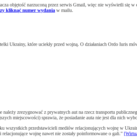
acza objętość narzuconą przez serwis Gmail, więc nie wyświetli się 
zy kliknąć numer wydania
w mailu.
telki Ukrainy, które uciekły przed wojną. O działaniach Ordo Iuris mó
należy zrezygnować z prywatnych aut na rzecz transportu publicznego
zych miejscowości) sprawia, że posiadanie auta nie jest dla nich wy
u wszystkich przedstawicieli mediów relacjonujących wojnę w Ukraini
ki relacjonujące wojnę nawet nie zostały poinformowane o gali.”
[Wirtu