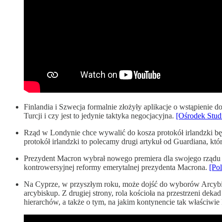
Finlandia i Szwecja formalnie złożyły aplikacje o wstąpieni
Turcji i czy jest to jedynie taktyka negocjacyjna.
[Ośrodek Stu
Rząd w Londynie chce wywalić do kosza protokół irlandzki będ
protokół irlandzki to polecamy drugi artykuł od Guardiana, któ
Prezydent Macron wybrał nowego premiera dla swojego rządu i 
kontrowersyjnej reformy emerytalnej prezydenta Macrona.
[Pol
Na Cyprze, w przyszłym roku, może dojść do wyborów Arcybisk
arcybiskup. Z drugiej strony, rola kościoła na przestrzeni deka
hierarchów, a także o tym, na jakim kontynencie tak właściw