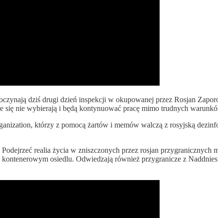
zynają dziś drugi dzień inspekcji w okupowanej przez Rosjan Zaporo
dzie się nie wybierają i będą kontynuować pracę mimo trudnych warun
anization, którzy z pomocą żartów i memów walczą z rosyjską dezinfo
 Podejrzeć realia życia w zniszczonych przez rosjan przygranicznych m
 kontenerowym osiedlu. Odwiedzają również przygranicze z Naddniest