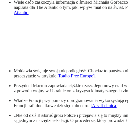
Wiele osób zaskoczyła informacja o śmierci Michaiła Gorbaczo
napisała dla The Atlantic o tym, jaki wpływ miał on na świat
Atlantic]
Mołdawia świętuje swoją niepodległość. Chociaż to państwo nie
przeczytacie w artykule
[Radio Free Europe]
.
Prezydent Macron zapowiada ciężkie czasy. Jego nowy rząd wró
z powodu wojny w Ukrainie oraz kryzysu klimatycznego ta zim
Władze Francji przy pomocy oprogramowania wykorzystującego
Francji trafi dodatkowe dziesięć mln euro.
[Ars Technica]
„Nie od dziś Białoruś grozi Polsce i przejawia się to między 
są jednym z narzędzi eskalacji. O procederze, który prowadz