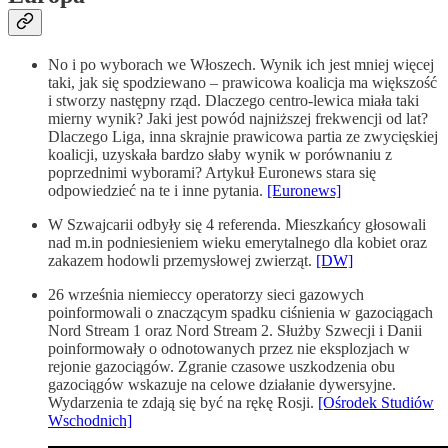
No i po wyborach we Włoszech. Wynik ich jest mniej więcej
taki, jak się spodziewano – prawicowa koalicja ma większość
i stworzy następny rząd. Dlaczego centro-lewica miała taki
mierny wynik? Jaki jest powód najniższej frekwencji od lat?
Dlaczego Liga, inna skrajnie prawicowa partia ze zwycięskiej
koalicji, uzyskała bardzo słaby wynik w porównaniu z
poprzednimi wyborami? Artykuł Euronews stara się
odpowiedzieć na te i inne pytania.
[Euronews]
W Szwajcarii odbyły się 4 referenda. Mieszkańcy głosowali
nad m.in podniesieniem wieku emerytalnego dla kobiet oraz
zakazem hodowli przemysłowej zwierząt.
[DW]
26 września niemieccy operatorzy sieci gazowych
poinformowali o znaczącym spadku ciśnienia w gazociągach
Nord Stream 1 oraz Nord Stream 2. Służby Szwecji i Danii
poinformowały o odnotowanych przez nie eksplozjach w
rejonie gazociągów. Zgranie czasowe uszkodzenia obu
gazociągów wskazuje na celowe działanie dywersyjne.
Wydarzenia te zdają się być na rękę Rosji.
[Ośrodek Studiów
Wschodnich]