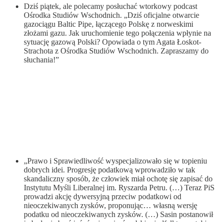
Dziś piątek, ale polecamy posłuchać wtorkowy podcast
Ośrodka Studiów Wschodnich. „Dziś oficjalne otwarcie
gazociągu Baltic Pipe, łączącego Polskę z norweskimi
złożami gazu. Jak uruchomienie tego połączenia wpłynie na
sytuację gazową Polski? Opowiada o tym Agata Łoskot-
Strachota z Ośrodka Studiów Wschodnich. Zapraszamy do
słuchania!”
„Prawo i Sprawiedliwość wyspecjalizowało się w topieniu
dobrych idei. Progresję podatkową wprowadziło w tak
skandaliczny sposób, że człowiek miał ochotę się zapisać do
Instytutu Myśli Liberalnej im. Ryszarda Petru. (…) Teraz PiS
prowadzi akcję dywersyjną przeciw podatkowi od
nieoczekiwanych zysków, proponując… własną wersję
podatku od nieoczekiwanych zysków. (…) Sasin postanowił