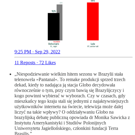
9:25 PM · Sep 29, 2022
11 Reposts
·
72 Likes
„Niespodziewanie wielkim hitem sezonu w Brazylii stała
telenowela »Pantanal«. To remake produkcji sprzed trzech
dekad, kiedy to nadająca ją stacja Globo decydowała
równocześnie o tym, przy czym bawią się Brazylijczycy i
kogo powinni wybierać w wyborach. Czy w czasach, gdy
mieszkańcy tego kraju stali się jednymi z najaktywniejszych
użytkowników internetu na świecie, telewizja może dalej
liczyć na takie wpływy? O oddziaływaniu Globo na
brazylijską debatę publiczną opowiada dr Monika Sawicka z
Instytutu Amerykanistyki i Studiów Polonijnych
Uniwersytetu Jagiellońskiego, członkini fundacji Terra
Brasilis.”