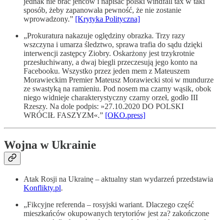
jednak nie brać jeńców i napisać polski windfall tax w taki
sposób, żeby zapanowała pewność, że nie zostanie
wprowadzony.”
[Krytyka Polityczna]
„Prokuratura nakazuje oględziny obrazka. Trzy razy
wszczyna i umarza śledztwo, sprawa trafia do sądu dzięki
interwencji zastępcy Ziobry. Oskarżony jest trzykrotnie
przesłuchiwany, a dwaj biegli przeczesują jego konto na
Facebooku. Wszystko przez jeden mem z Mateuszem
Morawieckim Premier Mateusz Morawiecki stoi w mundurze
ze swastyką na ramieniu. Pod nosem ma czarny wąsik, obok
niego widnieje charakterystyczny czarny orzeł, godło III
Rzeszy. Na dole podpis: »27.10.2020 DO POLSKI
WRÓCIŁ FASZYZM«.”
[OKO.press]
Wojna w Ukrainie
Atak Rosji na Ukrainę – aktualny stan wydarzeń przedstawia
Konflikty.pl
.
„Fikcyjne referenda – rosyjski wariant. Dlaczego część
mieszkańców okupowanych terytoriów jest za? zakończone