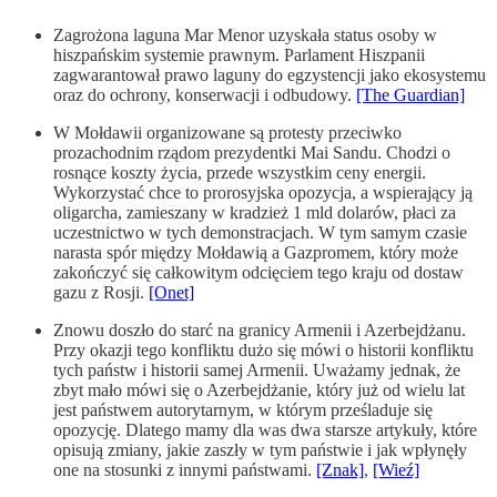
Zagrożona laguna Mar Menor uzyskała status osoby w
hiszpańskim systemie prawnym. Parlament Hiszpanii
zagwarantował prawo laguny do egzystencji jako ekosystemu
oraz do ochrony, konserwacji i odbudowy.
[The Guardian]
W Mołdawii organizowane są protesty przeciwko
prozachodnim rządom prezydentki Mai Sandu. Chodzi o
rosnące koszty życia, przede wszystkim ceny energii.
Wykorzystać chce to prorosyjska opozycja, a wspierający ją
oligarcha, zamieszany w kradzież 1 mld dolarów, płaci za
uczestnictwo w tych demonstracjach. W tym samym czasie
narasta spór między Mołdawią a Gazpromem, który może
zakończyć się całkowitym odcięciem tego kraju od dostaw
gazu z Rosji.
[Onet]
Znowu doszło do starć na granicy Armenii i Azerbejdżanu.
Przy okazji tego konfliktu dużo się mówi o historii konfliktu
tych państw i historii samej Armenii. Uważamy jednak, że
zbyt mało mówi się o Azerbejdżanie, który już od wielu lat
jest państwem autorytarnym, w którym prześladuje się
opozycję. Dlatego mamy dla was dwa starsze artykuły, które
opisują zmiany, jakie zaszły w tym państwie i jak wpłynęły
one na stosunki z innymi państwami.
[Znak]
,
[Wieź]