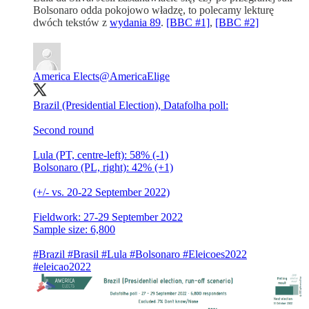
Bolsonaro odda pokojowo władzę, to polecamy lekturę
dwóch tekstów z
wydania 89
.
[BBC #1]
,
[BBC #2]
America Elects
@AmericaElige
Brazil (Presidential Election), Datafolha poll:
Second round
Lula (PT, centre-left): 58% (-1)
Bolsonaro (PL, right): 42% (+1)
(+/- vs. 20-22 September 2022)
Fieldwork: 27-29 September 2022
Sample size: 6,800
#Brazil
#Brasil
#Lula
#Bolsonaro
#Eleicoes2022
#eleicao2022