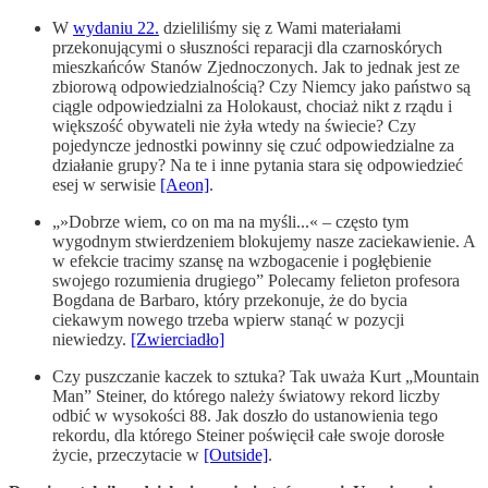
W
wydaniu 22.
dzieliliśmy się z Wami materiałami
przekonującymi o słuszności reparacji dla czarnoskórych
mieszkańców Stanów Zjednoczonych. Jak to jednak jest ze
zbiorową odpowiedzialnością? Czy Niemcy jako państwo są
ciągle odpowiedzialni za Holokaust, chociaż nikt z rządu i
większość obywateli nie żyła wtedy na świecie? Czy
pojedyncze jednostki powinny się czuć odpowiedzialne za
działanie grupy? Na te i inne pytania stara się odpowiedzieć
esej w serwisie
[Aeon]
.
„»Dobrze wiem, co on ma na myśli...« – często tym
wygodnym stwierdzeniem blokujemy nasze zaciekawienie. A
w efekcie tracimy szansę na wzbogacenie i pogłębienie
swojego rozumienia drugiego” Polecamy felieton profesora
Bogdana de Barbaro, który przekonuje, że do bycia
ciekawym nowego trzeba wpierw stanąć w pozycji
niewiedzy.
[Zwierciadło]
Czy puszczanie kaczek to sztuka? Tak uważa Kurt „Mountain
Man” Steiner, do którego należy światowy rekord liczby
odbić w wysokości 88. Jak doszło do ustanowienia tego
rekordu, dla którego Steiner poświęcił całe swoje dorosłe
życie, przeczytacie w
[Outside]
.