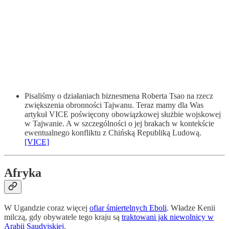
Pisaliśmy o działaniach biznesmena Roberta Tsao na rzecz
zwiększenia obronności Tajwanu. Teraz mamy dla Was
artykuł VICE poświęcony obowiązkowej służbie wojskowej
w Tajwanie. A w szczególności o jej brakach w kontekście
ewentualnego konfliktu z Chińską Republiką Ludową.
[VICE]
Afryka
W Ugandzie coraz więcej
ofiar śmiertelnych Eboli
. Władze Kenii
milczą, gdy obywatele tego kraju są
traktowani jak niewolnicy w
Arabii Saudyjskiej
.