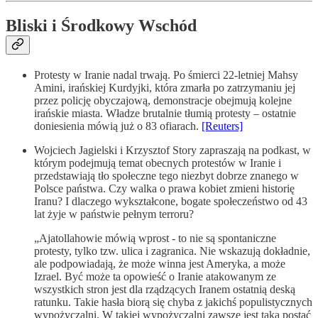
Bliski i Środkowy Wschód
Protesty w Iranie nadal trwają. Po śmierci 22-letniej Mahsy
Amini, irańskiej Kurdyjki, która zmarła po zatrzymaniu jej
przez policję obyczajową, demonstracje obejmują kolejne
irańskie miasta. Władze brutalnie tłumią protesty – ostatnie
doniesienia mówią już o 83 ofiarach.
[Reuters]
Wojciech Jagielski i Krzysztof Story zapraszają na podkast, w
którym podejmują temat obecnych protestów w Iranie i
przedstawiają tło społeczne tego niezbyt dobrze znanego w
Polsce państwa. Czy walka o prawa kobiet zmieni historię
Iranu? I dlaczego wykształcone, bogate społeczeństwo od 43
lat żyje w państwie pełnym terroru?
„Ajatollahowie mówią wprost - to nie są spontaniczne
protesty, tylko tzw. ulica i zagranica. Nie wskazują dokładnie,
ale podpowiadają, że może winna jest Ameryka, a może
Izrael. Być może ta opowieść o Iranie atakowanym ze
wszystkich stron jest dla rządzących Iranem ostatnią deską
ratunku. Takie hasła biorą się chyba z jakichś populistycznych
wypożyczalni. W takiej wypożyczalni zawsze jest taka postać