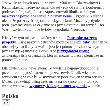
Jest wiele ważnych rocznic w życiu. Ministrom Błaszczakowi i
Kamińskiemu niedawno minął okrągły rok od słynnej konferencji,
podczas której całej Polsce zaprezentowali filmik, w którym
mężczyzna poznaje w sensie biblijnym konia
. Tygodnik Neuropa
nie może poszczycić się takimi osiągnięciami. Możemy jedynie
podziękować Wam za czytanie nas przez ostatnie 100 wydań. Bez
Was – czytelników – nie byłoby Tygodnika Neuropa.
Kiedyś w tym miejscu pisaliśmy o stronie
Patronite naszego
projektu
.
Listę naszych patronów możecie znaleźć
tutaj
. Jednak w
obecnej sytuacji chyba ważniejsza jest pomoc poszkodowanym
przez rosyjską inwazję. Polski rząd
przygotował stronę
zawierającą listę organizacji, którym można wpłacać pieniądze na
pomoc Ukrainie.
Dla czytelników newslettera: To wydanie najprawdopodobniej
przekracza objętość narzuconą przez serwis Gmail, więc nie
wyświetli się w całości w skrzynkach pocztowych w tym serwisie.
Możecie rozwinąć pełną treść maila na skrzynce lub otworzyć
wersję webową -
wystarczy kliknąć numer wydania
w mailu.
Polska