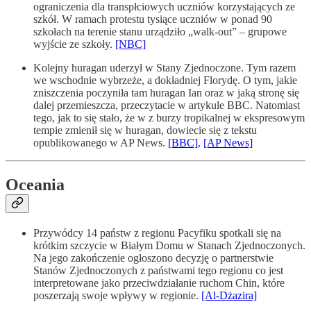
ograniczenia dla transpłciowych uczniów korzystających ze
szkół. W ramach protestu tysiące uczniów w ponad 90
szkołach na terenie stanu urządziło „walk-out” – grupowe
wyjście ze szkoły.
[NBC]
Kolejny huragan uderzył w Stany Zjednoczone. Tym razem
we wschodnie wybrzeże, a dokładniej Florydę. O tym, jakie
zniszczenia poczyniła tam huragan Ian oraz w jaką stronę się
dalej przemieszcza, przeczytacie w artykule BBC. Natomiast
tego, jak to się stało, że w z burzy tropikalnej w ekspresowym
tempie zmienił się w huragan, dowiecie się z tekstu
opublikowanego w AP News.
[BBC]
,
[AP News]
Oceania
Przywódcy 14 państw z regionu Pacyfiku spotkali się na
krótkim szczycie w Białym Domu w Stanach Zjednoczonych.
Na jego zakończenie ogłoszono decyzję o partnerstwie
Stanów Zjednoczonych z państwami tego regionu co jest
interpretowane jako przeciwdziałanie ruchom Chin, które
poszerzają swoje wpływy w regionie.
[Al-Dżazira]