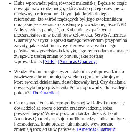
Kuba wprowadzi pełną równość małżeńską. Będzie to część
nowego prawa rodzinnego, które zostało przegłosowane w
niedawnym referendum. O tym, jak doszło do tego
referendum, kto wśród rządzących był jego zwolennikiem
oraz jakie jeszcze zmiany zostaną wprowadzone, pisze NPR.
Należy jednak pamiętać, że Kuba nie jest państwem
przestrzegającym w pełni praw człowieka. Serwis Americas
Quarterly w artykule sprzed samego referendum przypomina
zarzuty, jakie ostatnimi czasy kierowane są wobec tego
państwa oraz przedstawia krytykę tego referendum nie mającą
związku z treścią zmian w prawie, jakie zostaną
wprowadzone.
[NPR]
,
[Americas Quarterly]
Władze Kolumbii ogłosiły, że udało im się doprowadzić do
zawieszenia broni pomiędzy wieloma grupami zbrojnymi,
które swoimi działaniami destablizowały kraj. Czy działania
nowo wybranego prezydenta Petro doprowadzą do trwałego
pokoju?
[The Guardian]
Co o sytuacji gospodarczo-politycznej w Boliwii można się
dowiedzieć ze sporu o termin przeprowadzenia spisu
powszechnego? Wbrew pozorom bardzo dużo. Artykuł
Americas Quarterly opisuje konflikt między stolicą polityczną
i gospodarczą kraju oraz to, jak migracje wewnętrzne
zmieniają rozkład sił w państwie.
[Americas Quarterly]