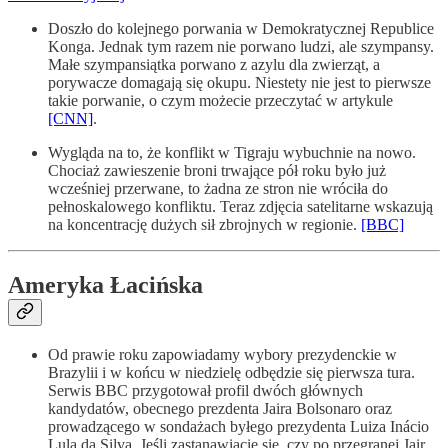
Doszło do kolejnego porwania w Demokratycznej Republice
Konga. Jednak tym razem nie porwano ludzi, ale szympansy.
Małe szympansiątka porwano z azylu dla zwierząt, a
porywacze domagają się okupu. Niestety nie jest to pierwsze
takie porwanie, o czym możecie przeczytać w artykule
[CNN]
.
Wygląda na to, że konflikt w Tigraju wybuchnie na nowo.
Chociaż zawieszenie broni trwające pół roku było już
wcześniej przerwane, to żadna ze stron nie wróciła do
pełnoskalowego konfliktu. Teraz zdjęcia satelitarne wskazują
na koncentrację dużych sił zbrojnych w regionie.
[BBC]
Ameryka Łacińska
Od prawie roku zapowiadamy wybory prezydenckie w
Brazylii i w końcu w niedzielę odbędzie się pierwsza tura.
Serwis BBC przygotował profil dwóch głównych
kandydatów, obecnego prezdenta Jaira Bolsonaro oraz
prowadzącego w sondażach byłego prezydenta Luiza Inácio
Lula da Silva. Jeśli zastanawiacie się, czy po przegranej Jair