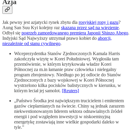
Azja
Jak pewny jest azjatycki rynek zbytu dla
rosyjskiej ropy i gazu
?
Aung San Suu Kyi kolejny raz
skazana przez sąd na więzienie
.
Odbył się
pogrzeb zamordowanego premiera Japonii Shinzo Abego
.
Indyjski Sąd Najwyższy utrzymał prawo kobiet do
aborcji,
niezależnie od stanu cywilnego
.
Wiceprezydentka Stanów Zjednoczonych Kamala Harris
zakończyła wizytę w Korei Południowej. Wygłosiła tam
przemówienie, w którym krytykowała władze Korei
Północnej za m.in łamanie praw człowieka i nielegalny
program zbrojeniowy. Niedługo po jej odlocie do Stanów
Zjednoczonych z bazy wojskowej w Korei Północnej
wystrzelono kilka pocisków balistycznych w kierunku, w
którym leciał jej samolot.
[Reuters]
„Państwo Środka jest największym trucicielem i emitentem
gazów cieplarnianych na świecie. Chiny są jednak zarazem
niekwestionowanym liderem sektora odnawialnych źródeł
energii i pod względem inwestycji w niskoemisyjną
energetykę zostawiają inne wielkie gospodarki daleko w
tyle.”