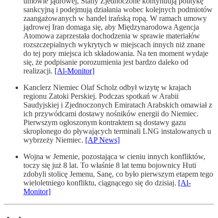
umowie jądrowej, Stany Zjednoczone kontynuują politykę
sankcyjną i podejmują działania wobec kolejnych podmiotów
zaangażowanych w handel irańską ropą. W ramach umowy
jądrowej Iran domaga się, aby Międzynarodowa Agencja
Atomowa zaprzestała dochodzenia w sprawie materiałów
rozszczepialnych wykrytych w miejscach innych niż znane
do tej pory miejsca ich składowania. Na ten moment wydaje
się, że podpisanie porozumienia jest bardzo daleko od
realizacji.
[Al-Monitor]
Kanclerz Niemiec Olaf Scholz odbył wizytę w krajach
regionu Zatoki Perskiej. Podczas spotkań w Arabii
Saudyjskiej i Zjednoczonych Emiratach Arabskich omawiał z
ich przywódcami dostawy nośników energii do Niemiec.
Pierwszym ogłoszonym kontraktem są dostawy gazu
skroplonego do pływających terminali LNG instalowanych u
wybrzeży Niemiec.
[AP News]
Wojna w Jemenie, pozostająca w cieniu innych konfliktów,
toczy się już 8 lat. To właśnie 8 lat temu bojownicy Huti
zdobyli stolicę Jemenu, Sanę, co było pierwszym etapem tego
wieloletniego konfliktu, ciągnącego się do dzisiaj.
[Al-
Monitor]