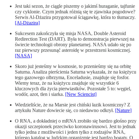
Jest taki sezon, że ciągle piszemy o jakimś huraganie, tajfunie
czy cyklonie. Czym jednak różnią się te zjawiska pogodowe?
Serwis Al-Dżazira przygotował ściągawkę, która to tłumaczy.
[Al-Dżazira]
Sukcesem zakończyła się misja NASA, Double Asteroid
Redirection Test (DART). Była to demonstracja pierwszej na
świecie technologii obrony planetarnej. NASA udało się po
raz pierwszy przesunąć asteroidę w przestrzeni kosmicznej.
[NASA]
Skoro już jesteśmy w kosmosie, to przenieśmy się na orbitę
Saturna. Analiza pierścienia Saturna wykazała, że na księżycu
tego gazowego olbrzyma, Enceladusie, znajduje się fosfor.
Wiemy teraz, że na księżycu znajduje się wszystkie 6
kluczowych dla życia pierwiastków. Pozostałe 5 to: węgiel,
wodór, azot, tlen i siarka.
[New Sciencist]
Wiedzieliście, że na Marsie jest chiński łazik kosmiczny? Z
artykułu Nature dowiecie się, co niedawno odkrył.
[Nature]
O RNA, a dokładniej o mRNA zrobiło się bardzo głośno przy
okazji szczepionek przeciwko koronawirusowi. Jest to jednak
tylko jedna z możliwości i jeden tylko z rodzajów RNA,
którego katalog w ludzkim organizmie jest bardzo bogaty. O