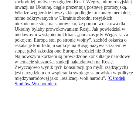
zachodniej polityce względem Rosji. Węgry, mimo rosyjskiej
inwazji na Ukrainę, ciągle prezentują postawę prorosyjską.
Władze węgierskie i wszystkie podległe im kanały medialne,
mimo odkrywanych w Ukrainie zbrodni rosyjskich,
niezmiennie stoją na stanowisku, że pomoc wojskowa dla
Ukrainy byłaby prowokowaniem Rosji. Jak powiedział w
niedawnym wystąpieniu Orban: „podczas gdy Węgry są za
pokojem, Europa stoi po stronie wojny”, zachód oskarża o
eskalację konfliktu, a sankcje na Rosję nazywa strzałem w
stopę, gdyż szkodzą one Europie bardziej niż Rosji.
Najnowszym korkiem są prowadzone konsultacje narodowe
w temacie słuszności sankcji nakładanych na Rosję.
Zwyczajowo wynik tych konsultacji (po myśli rządzących)
jest narzędziem do wspierania swojego stanowiska w polityce
międzynarodowej jako „realizacji woli narodu”.
[Ośrodek
Studiów Wschodnich]