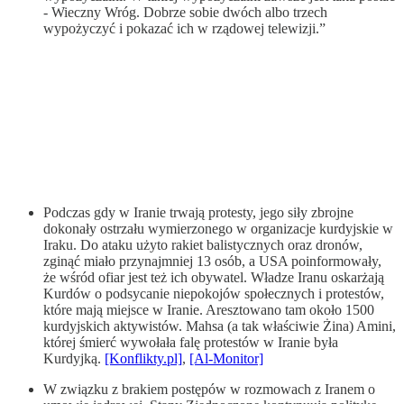
- Wieczny Wróg. Dobrze sobie dwóch albo trzech
wypożyczyć i pokazać ich w rządowej telewizji.”
Podczas gdy w Iranie trwają protesty, jego siły zbrojne
dokonały ostrzału wymierzonego w organizacje kurdyjskie w
Iraku. Do ataku użyto rakiet balistycznych oraz dronów,
zginąć miało przynajmniej 13 osób, a USA poinformowały,
że wśród ofiar jest też ich obywatel. Władze Iranu oskarżają
Kurdów o podsycanie niepokojów społecznych i protestów,
które mają miejsce w Iranie. Aresztowano tam około 1500
kurdyjskich aktywistów. Mahsa (a tak właściwie Żina) Amini,
której śmierć wywołała falę protestów w Iranie była
Kurdyjką.
[Konflikty.pl]
,
[Al-Monitor]
W związku z brakiem postępów w rozmowach z Iranem o