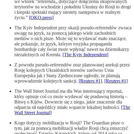
we wtorek ”referenda„ dotyczące dołączenia okupowanych
terytoriów na wschodzie i południu Ukrainy do Rosji to drogi
i kiepski spektakl mający niestety następstwa w realnym
życiu.”
[OKO.press]
The Kyiv Independent przy okazji pseudo-referendów zwraca
uwagę na język, za pomocą jakiego wiele zachodnich
mediów o nich pisze. Może się to wydawać mało znaczące,
ale pokazuje, że język, którym rosyjska propaganda
bombarduje cały świat może wpłynąć nawet na dziennikarzy
niezależnych od Kremla.
[The Kyiv Independent]
Z powodu pseudo-referendów oraz planowanej aneksji przez
Rosję kolejnych Ukraińskich terenów zarówno Unia
Europejska jak i Stany Zjednoczone ogłosiły, że planują
wprowadzenie kolejnych sankcji.
[Reuters #1]
,
[Reuters #1]
The Wall Street Journal ma dla Was interesujący reportaż,
który opisuje coś co może wydawać się pradawną historią –
Bitwę o Kijów. Dowiecie się z niego, jakie znaczenie dla
odparcia sił najeźdźcy miało wsparcie lokalnej ludności.
[The
Wall Street Journal]
Kogo dotyczy mobilizacja w Rosji? The Guardian pisze o
tym, jak za pomocą mobilizacji władze Rosji chcą zniszczyć
społeczność Tatarów Krymskich, którzy od 2014 roku są