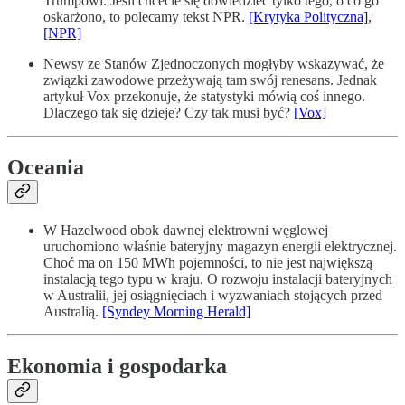
Trumpowi. Jeśli chcecie się dowiedzieć tylko tego, o co go
oskarżono, to polecamy tekst NPR.
[Krytyka Polityczna]
,
[NPR]
Newsy ze Stanów Zjednoczonych mogłyby wskazywać, że
związki zawodowe przeżywają tam swój renesans. Jednak
artykuł Vox przekonuje, że statystyki mówią coś innego.
Dlaczego tak się dzieje? Czy tak musi być?
[Vox]
Oceania
W Hazelwood obok dawnej elektrowni węglowej
uruchomiono właśnie bateryjny magazyn energii elektrycznej.
Choć ma on 150 MWh pojemności, to nie jest największą
instalacją tego typu w kraju. O rozwoju instalacji bateryjnych
w Australii, jej osiągnięciach i wyzwaniach stojących przed
Australią.
[Syndey Morning Herald]
Ekonomia i gospodarka