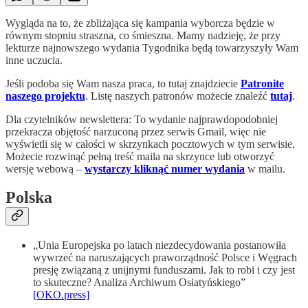
Wygląda na to, że zbliżająca się kampania wyborcza będzie w
równym stopniu straszna, co śmieszna. Mamy nadzieję, że przy
lekturze najnowszego wydania Tygodnika będą towarzyszyły Wam
inne uczucia.
Jeśli podoba się Wam nasza praca, to tutaj znajdziecie
Patronite
naszego projektu
. Listę naszych patronów możecie znaleźć
tutaj
.
Dla czytelników newslettera: To wydanie najprawdopodobniej
przekracza objętość narzuconą przez serwis Gmail, więc nie
wyświetli się w całości w skrzynkach pocztowych w tym serwisie.
Możecie rozwinąć pełną treść maila na skrzynce lub otworzyć
wersję webową –
wystarczy kliknąć numer wydania
w mailu.
Polska
„Unia Europejska po latach niezdecydowania postanowiła
wywrzeć na naruszających praworządność Polsce i Węgrach
presję związaną z unijnymi funduszami. Jak to robi i czy jest
to skuteczne? Analiza Archiwum Osiatyńskiego”
[OKO.press]