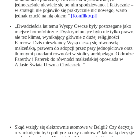
jednocześnie niewiele się po nim spodziewano. I faktycznie –
w strategii nie pojawiło się praktycznie nic nowego, warto
jednak rzucić na nią okiem.”
[Konflikty.pl]
„Dwadzieścia lat temu Wyspy Owcze były postrzegane jako
miejsce homofobiczne. Dyskryminujące było nie tylko prawo,
ale też klimat, wynikający głównie z dużej religijności
Farerów. Dziś mieszkańcy Wysp cieszą się równością
małżeńską, prawem do adopcji przez pary jednopłciowe oraz
tłumnymi paradami równości w stolicy archipelagu. O drodze
Farerów i Farerek do równości małżeńskiej opowiada w
Atlasie Świata Urszula Chylaszek. ”
Skąd wzięły się elektrownie atomowe w Belgii? Czy decyzja
o zamknięciu była polityczna czy naukowa? Jak na tą decyzję