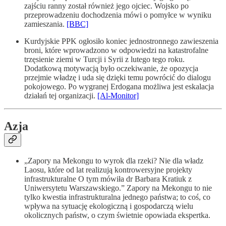
zajściu ranny został również jego ojciec. Wojsko po
przeprowadzeniu dochodzenia mówi o pomyłce w wyniku
zamieszania.
[BBC]
Kurdyjskie PPK ogłosiło koniec jednostronnego zawieszenia
broni, które wprowadzono w odpowiedzi na katastrofalne
trzęsienie ziemi w Turcji i Syrii z lutego tego roku.
Dodatkową motywacją było oczekiwanie, że opozycja
przejmie władzę i uda się dzięki temu powrócić do dialogu
pokojowego. Po wygranej Erdogana możliwa jest eskalacja
działań tej organizacji.
[Al-Monitor]
Azja
„Zapory na Mekongu to wyrok dla rzeki? ⁠Nie dla władz
Laosu, które od lat realizują kontrowersyjne projekty
infrastrukturalne O tym mówiła dr Barbara Kratiuk z
Uniwersytetu Warszawskiego.” Zapory na Mekongu to nie
tylko kwestia infrastrukturalna jednego państwa; to coś, co
wpływa na sytuację ekologiczną i gospodarczą wielu
okolicznych państw, o czym świetnie opowiada ekspertka.