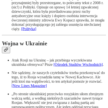
przynajmniej były przestrzegane, to polecamy tekst z 2008 r.
(sic!) z Polityki. Opisuje on sprawę 14 letniej zgwałconej
dziewczynki, która była prześladowana przez ruchy
antyaborcyjne oraz księży i dopiero osobista interwencja
ówczesnej ministry zdrowia Ewy Kopacz sprawiła, że mogła
dokonać przysługującego jej zabiegu usunięcia niechcianej
ciąży.
[Polityka]
Wojna w Ukrainie
Atak Rosji na Ukrainę – jak przebiega wyczekiwana
ukraińska ofensywa? Pisze
[Ośrodek Studiów Wschodnich]
.
Nie sądzimy, że naszych czytelników trzeba przekonywać do
tego, iż to Rosja wysadziła tamę w Nowej Kachowce. Ale
jeśli ktoś ma wątpliwości, to ten artykuł pomoże je rozwiać.
[New Lines Magazine]
„Po stronie ukraińskiej przeciwko rosyjskim siłom zbrojnym
walczą setki, a według niektórych szacunków nawet tysiące
Rosjan. Większość nie jest związana z żadną partią ani
ugrupowaniem politycznym. Ale jeden oddział przyciąga