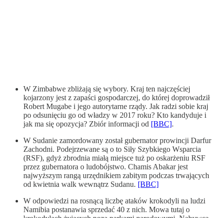
W Zimbabwe zbliżają się wybory. Kraj ten najczęściej
kojarzony jest z zapaści gospodarczej, do której doprowadził
Robert Mugabe i jego autorytarne rządy. Jak radzi sobie kraj
po odsunięciu go od władzy w 2017 roku? Kto kandyduje i
jak ma się opozycja? Zbiór informacji od
[BBC]
.
W Sudanie zamordowany został gubernator prowincji Darfur
Zachodni. Podejrzewane są o to Siły Szybkiego Wsparcia
(RSF), gdyż zbrodnia miałą miejsce tuż po oskarżeniu RSF
przez gubernatora o ludobójstwo. Chamis Abakar jest
najwyższym rangą urzędnikiem zabitym podczas trwających
od kwietnia walk wewnątrz Sudanu.
[BBC]
W odpowiedzi na rosnącą liczbę ataków krokodyli na ludzi
Namibia postanawia sprzedać 40 z nich. Mowa tutaj o