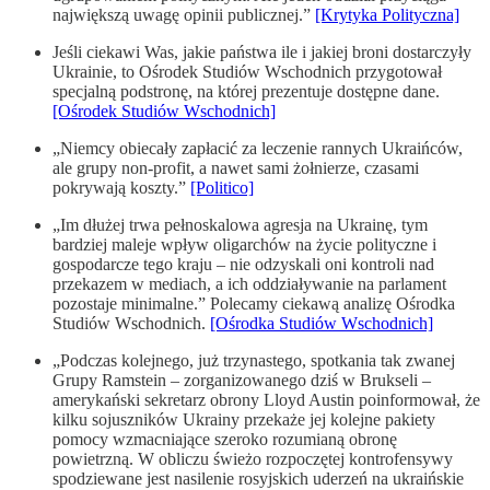
największą uwagę opinii publicznej.”
[Krytyka Polityczna]
Jeśli ciekawi Was, jakie państwa ile i jakiej broni dostarczyły
Ukrainie, to Ośrodek Studiów Wschodnich przygotował
specjalną podstronę, na której prezentuje dostępne dane.
[Ośrodek Studiów Wschodnich]
„Niemcy obiecały zapłacić za leczenie rannych Ukraińców,
ale grupy non-profit, a nawet sami żołnierze, czasami
pokrywają koszty.”
[Politico]
„Im dłużej trwa pełnoskalowa agresja na Ukrainę, tym
bardziej maleje wpływ oligarchów na życie polityczne i
gospodarcze tego kraju – nie odzyskali oni kontroli nad
przekazem w mediach, a ich oddziaływanie na parlament
pozostaje minimalne.” Polecamy ciekawą analizę Ośrodka
Studiów Wschodnich.
[Ośrodka Studiów Wschodnich]
„Podczas kolejnego, już trzynastego, spotkania tak zwanej
Grupy Ramstein – zorganizowanego dziś w Brukseli –
amerykański sekretarz obrony Lloyd Austin poinformował, że
kilku sojuszników Ukrainy przekaże jej kolejne pakiety
pomocy wzmacniające szeroko rozumianą obronę
powietrzną. W obliczu świeżo rozpoczętej kontrofensywy
spodziewane jest nasilenie rosyjskich uderzeń na ukraińskie