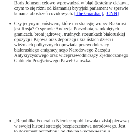
Boris Johnson celowo wprowadzał w błąd (jesteśmy ciekawi,
czym to się różni od kłamania) brytyjski parlament w sprawie
łamania obostrzeń covidowych.
[The Guardian]
,
[CNN]
Czy jedynym państwem, które ma strategię wobec Białorusi
jest Rosja? O sprawie Andrzeja Poczobuta, zamkniętych
granicach, broni jądrowej, trudnych stosunkach białoruskiej
opozycji i Kijowa oraz deportacji ukraińskich dzieci i
więźniach politycznych opowiada przewodniczący
białoruskiego emigracyjnego Narodowego Zarządu
Antykryzysowego oraz wiceprzewodniczący Zjednoczonego
Gabinetu Przejściowego Paweł Łatuszka.
„Republika Federalna Niemiec opublikowała dzisiaj pierwszą
w swojej historii strategię bezpieczeństwa narodowego. Jest
to dokument potrzebny i od dawna wyczekiwany, a