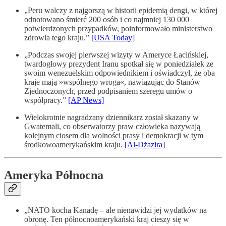
„Peru walczy z najgorszą w historii epidemią dengi, w której
odnotowano śmierć 200 osób i co najmniej 130 000
potwierdzonych przypadków, poinformowało ministerstwo
zdrowia tego kraju.”
[USA Today]
„Podczas swojej pierwszej wizyty w Ameryce Łacińskiej,
twardogłowy prezydent Iranu spotkał się w poniedziałek ze
swoim wenezuelskim odpowiednikiem i oświadczył, że oba
kraje mają »wspólnego wroga«, nawiązując do Stanów
Zjednoczonych, przed podpisaniem szeregu umów o
współpracy.”
[AP News]
Wielokrotnie nagradzany dziennikarz został skazany w
Gwatemali, co obserwatorzy praw człowieka nazywają
kolejnym ciosem dla wolności prasy i demokracji w tym
środkowoamerykańskim kraju.
[Al-Dżazira]
Ameryka Północna
„NATO kocha Kanadę – ale nienawidzi jej wydatków na
obronę. Ten północnoamerykański kraj cieszy się w