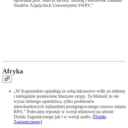
opowiada prof. Marcin Jacoby: sinolog i kierownik Zakładu
Studiów Azjatyckich Uniwersytetu SWPS.”
Afryka
„W Kapsztadzie sąsiadują ze sobą luksusowe wille za miliony
i nielegalnie postawione blaszane szopy. Ta bliskość to nie
wyraz dobrego sąsiedztwa, tylko problemów
mieszkaniowych najbardziej posegregowanego rasowo miasta
RPA.” Polecamy reportaż w wersji tekstowej na stronie
Działu Zagranicznego jak i w wersji audio.
[Działu
Zagranicznego]