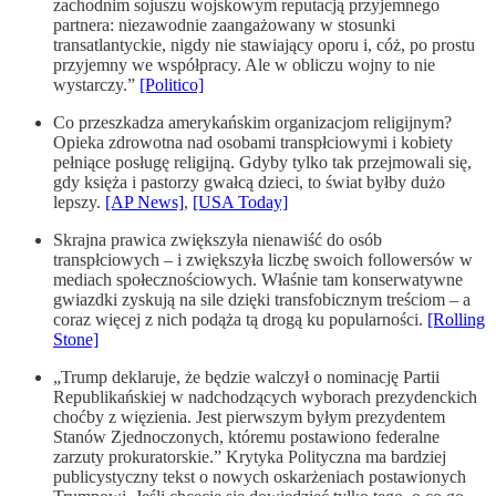
zachodnim sojuszu wojskowym reputacją przyjemnego
partnera: niezawodnie zaangażowany w stosunki
transatlantyckie, nigdy nie stawiający oporu i, cóż, po prostu
przyjemny we współpracy. Ale w obliczu wojny to nie
wystarczy.”
[Politico]
Co przeszkadza amerykańskim organizacjom religijnym?
Opieka zdrowotna nad osobami transpłciowymi i kobiety
pełniące posługę religijną. Gdyby tylko tak przejmowali się,
gdy księża i pastorzy gwałcą dzieci, to świat byłby dużo
lepszy.
[AP News]
,
[USA Today]
Skrajna prawica zwiększyła nienawiść do osób
transpłciowych – i zwiększyła liczbę swoich followersów w
mediach społecznościowych. Właśnie tam konserwatywne
gwiazdki zyskują na sile dzięki transfobicznym treściom – a
coraz więcej z nich podąża tą drogą ku popularności.
[Rolling
Stone]
„Trump deklaruje, że będzie walczył o nominację Partii
Republikańskiej w nadchodzących wyborach prezydenckich
choćby z więzienia. Jest pierwszym byłym prezydentem
Stanów Zjednoczonych, któremu postawiono federalne
zarzuty prokuratorskie.” Krytyka Polityczna ma bardziej
publicystyczny tekst o nowych oskarżeniach postawionych