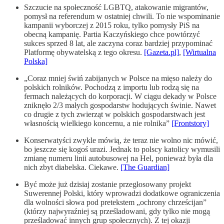
Szczucie na społeczność LGBTQ, atakowanie migrantów,
pomysł na referendum w ostatniej chwili. To nie wspominanie
kampanii wyborczej z 2015 roku, tylko pomysły PiS na
obecną kampanię. Partia Kaczyńskiego chce powtórzyć
sukces sprzed 8 lat, ale zaczyna coraz bardziej przypominać
Platformę obywatelską z tego okresu.
[Gazeta.pl]
,
[Wirtualna
Polska]
„Coraz mniej świń zabijanych w Polsce na mięso należy do
polskich rolników. Pochodzą z importu lub rodzą się na
fermach należących do korporacji. W ciągu dekady w Polsce
zniknęło 2/3 małych gospodarstw hodujących świnie. Nawet
co drugie z tych zwierząt w polskich gospodarstwach jest
własnością wielkiego koncernu, a nie rolnika”
[Frontstory]
Konserwatyści zwykle mówią, że teraz nie wolno nic mówić,
bo jeszcze się kogoś urazi. Jednak to polscy katolicy wymusili
zmianę numeru linii autobusowej na Hel, ponieważ była dla
nich zbyt diabelska. Ciekawe.
[The Guardian]
Być może już dzisiaj zostanie przegłosowany projekt
Suwerennej Polski, który wprowadzi dodatkowe ograniczenia
dla wolności słowa pod pretekstem „ochrony chrześcijan”
(którzy najwyraźniej są prześladowani, gdy tylko nie mogą
prześladować innych grup społecznych). Z tej okazji