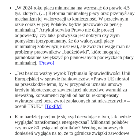
„W 2024 roku płaca minimalna ma wzrosnąć do prawie 4,5
tys. złotych. (…) Reforma minimalnej płacy oraz przemyślany
mechanizm jej waloryzacji to konieczność. W przeciwnym
razie coraz więcej Polaków będzie pracowało za pensję
minimalną.” Artykuł serwisu Prawo nie daje prostej
odpowiedz,i czy taka podwyżka jest dobrym czy złym
pomysłem (przypominamy, że do waloryzacji płacy
minimalnej zobowiązuje ustawa), ale zwraca uwagę m.in na
problemy pracowników „budżetówki”, które mogą się
paradoksalnie zwiększyć po planowanych podwyżkach płacy
minimalnej.
[Prawo]
„Jest bardzo ważny wyrok Trybunału Sprawiedliwości Unii
Europejskiej w sprawie frankowiczów. »Prawo UE nie stoi
na przeszkodzie temu, by w przypadku uznania umowy
kredytu hipotecznego zawierającej nieuczciwe warunki za
nieważną, konsumenci żądali od banku rekompensaty
wykraczającej poza zwrot zapłaconych rat miesięcznych« –
ocenił TSUE.”
[TokFM]
Kim bardziej przejmuje się rząd decydując o tym, jak będzie
wyglądać transformacja energetyczna? Milionami polaków
czy może 80 tysiącami górników? Według najnowszych
doniesień wygląda na to, że to górnicze związki zawodowe