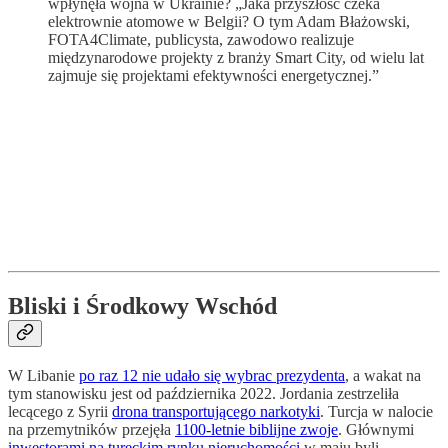
wpłynęła wojna w Ukrainie? „Jaka przyszłość czeka
elektrownie atomowe w Belgii? O tym Adam Błażowski,
FOTA4Climate, publicysta, zawodowo realizuje
międzynarodowe projekty z branży Smart City, od wielu lat
zajmuje się projektami efektywności energetycznej.”
Bliski i Środkowy Wschód
W Libanie
po raz 12 nie udało się wybrac prezydenta
, a wakat na
tym stanowisku jest od października 2022. Jordania zestrzeliła
lecącego z Syrii
drona transportującego narkotyki
. Turcja w nalocie
na przemytników przejęła
1100-letnie biblijne zwoje
. Głównymi
inwestorami na tureckim rynku nieruchomości
w maju byli