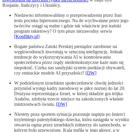
Rosjanie, Irańczycy i Ukraińcy.
Niedawno informowaliśmy o przeprowadzeniu przez Iran
testu pocisku hipersonicznego. Na ile wychwalane przez jego
twórców osiągi są realne i gdzie tak właściwie jest irański
program rakietowy? O tym pisze niezawodny serwis
[Konflikty.pl]
Bogate państwa Zatoki Perskiej pieniądze zarobione na
węglowodorach inwestują w sztuczną inteligencję. Jednak
tendencje do wykorzystywania AI w kontrolowaniu
społeczeństwa przez rządy niedemokratyczne każe nam się
niepokoić. Czeka nas saudyjski system punktacji obywateli,
czy emirackie modele AI przyszłości?
[DW]
W podzielonym izraelskim społeczeństwie chwilę jedności
przyniósł występ kadry narodowej w piłce nożnej do lat 20.
Drużyna reprezentująca Izrael, w której składzie gra trójka
Arabów, zdobyła trzecie miejsce na zakończonych właśnie
mistrzostwach świata.
[DW]
Niestety poza sportem sytuacja pozostaje napięta po śmierci
trzyletniego palestyńskiego dziecka, która nastąpiła w wyniku
otwarcia ognia przez izraelskich żołnierzy do samochodu, w
którym było przewożone. Kula trafiła w jego głowę, a w