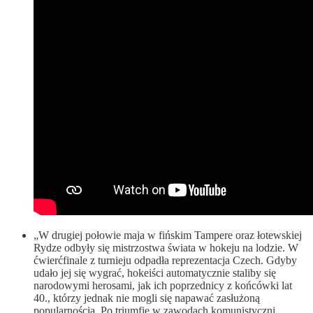
„W drugiej połowie maja w fińskim Tampere oraz łotewskiej
Rydze odbyły się mistrzostwa świata w hokeju na lodzie. W
ćwierćfinale z turnieju odpadła reprezentacja Czech. Gdyby
udało jej się wygrać, hokeiści automatycznie staliby się
narodowymi herosami, jak ich poprzednicy z końcówki lat
40., którzy jednak nie mogli się napawać zasłużoną
popularnością. Po triumfie w zawodach komunistyczni