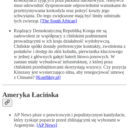
krokodylach żyjących poza parkami narodowymi. Nabywca
musi udowodnić dysponowanie odpowiednimi warunkami do
przetrzymywania krokodyla oraz pokryć koszty jego
schwytania. Do tego zwiększone mają być limity odstrzału
tych zwierząt.
[The South African]
Rządzący Demokratyczną Republiką Konga nie są
zadowoleni ze współpracy z chińskimi podmiotami
prowadzącymi w ich kraju działalność wydobywczą.
Chińskie spółki dostały preferencyjne kontrakty, zwolnienia z
podatków i dostęp do złóż kobaltu, pierwiastka kluczowego
w jednej z głównych gałęzi baterii litowo-jonowych. W
zamian miały wybudować infrastrukturę, z której poza
chińskimi przedsiębiorcami skorzystają wszyscy. Czy pozycja
Kinszasy jest wystarczająco silna, aby renegocjować umowę
z Chinami?
[Konflikty.pl]
Ameryka Łacińska
AP News pisze o prawicowym i populistycznym kandydacie,
który zyskuje poparcie przed zbliżającymi się wyborami w
Argentynie.
[AP News]