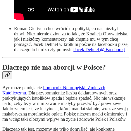
Roman Giertych chce wrócić do polityki, co nas niezbyt
dziwi. Niezmiernie dziwi za to fakt, że Koalicja Obywatelska,
jak i niektórzy komentatorzy, tak chętnie mu w tym chcą
pomagać. Jacek Dehnel w krótkim poście na facebooku pisze,
dlaczego to bardzo zły pomysł.
[Jacek Dehnel @ Facebook]
Dlaczego nie ma aborcji w Polsce?
Być może pamiętacie
Pomocnik Neuropejski: Zmierzch
Katolicyzmu
. Dla przypomnienia: liczba deklaratywnych oraz
praktykujących katolików spada i będzie spadać. Nic nie wskazuje
na to, żeby tezy w nim zawarte miałyby przestać być prawdziwe.
Jak to zatem jest, że instytucja, której mandat słabnie, wraz ze swoją
makabryczną moralnością oplata Polskę niczym macki ośmiornicy i
ma wciąż taki olbrzymi wpływ na życie i zdrowie Polek i Polaków.
Dlaczego tak jest, możemy się tylko domyślać, ale konkretne