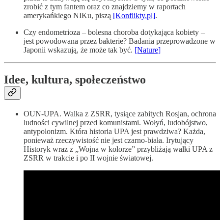
zrobić z tym fantem oraz co znajdziemy w raportach
amerykańkiego NIKu, piszą
[Konflikty.pl]
.
Czy endometrioza – bolesna choroba dotykająca kobiety –
jest powodowana przez bakterie? Badania przeprowadzone w
Japonii wskazują, że może tak być.
[Nature]
Idee, kultura, społeczeństwo
OUN-UPA. Walka z ZSRR, tysiące zabitych Rosjan, ochrona
ludności cywilnej przed komunistami. Wołyń, ludobójstwo,
antypolonizm. Która historia UPA jest prawdziwa? Każda,
ponieważ rzeczywistość nie jest czarno-biała. Irytujący
Historyk wraz z „Wojna w kolorze” przybliżają walki UPA z
ZSRR w trakcie i po II wojnie światowej.