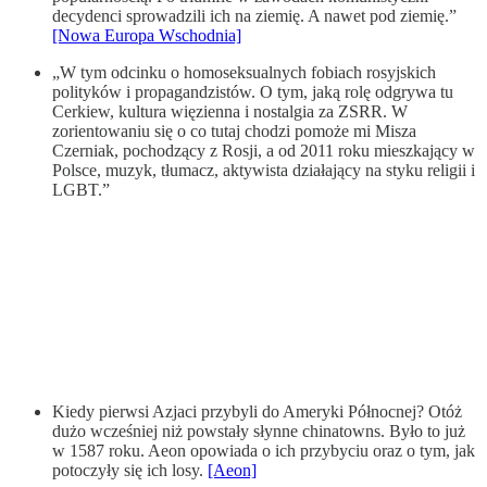
decydenci sprowadzili ich na ziemię. A nawet pod ziemię.”
[Nowa Europa Wschodnia]
„W tym odcinku o homoseksualnych fobiach rosyjskich
polityków i propagandzistów. O tym, jaką rolę odgrywa tu
Cerkiew, kultura więzienna i nostalgia za ZSRR. W
zorientowaniu się o co tutaj chodzi pomoże mi Misza
Czerniak, pochodzący z Rosji, a od 2011 roku mieszkający w
Polsce, muzyk, tłumacz, aktywista działający na styku religii i
LGBT.”
Kiedy pierwsi Azjaci przybyli do Ameryki Północnej? Otóż
dużo wcześniej niż powstały słynne chinatowns. Było to już
w 1587 roku. Aeon opowiada o ich przybyciu oraz o tym, jak
potoczyły się ich losy.
[Aeon]