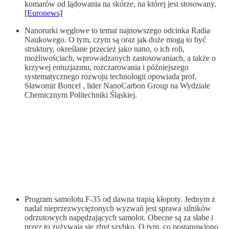
komarów od lądowania na skórze, na której jest stosowany.
[Euronews]
Nanorurki węglowe to temat najnowszego odcinka Radia
Naukowego. O tym, czym są oraz jak duże mogą to być
struktury, określane przecież jako nano, o ich roli,
możliwościach, wprowadzanych zastosowaniach, a także o
krzywej entuzjazmu, rozczarowania i późniejszego
systematycznego rozwoju technologii opowiada prof.
Sławomir Boncel , lider NanoCarbon Group na Wydziale
Chemicznym Politechniki Śląskiej.
Program samolotu F-35 od dawna trapią kłopoty. Jednym z
nadal nieprzezwyciężonych wyzwań jest sprawa silników
odrzutowych napędzających samolot. Obecne są za słabe i
przez to zużywają się zbyt szybko. O tym, co postanowiono