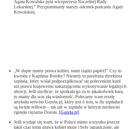
Agata Kowalska pyta wiceprezesa Naczelnej Rady
Lekarskiej.” Przypominamy starszy odcinek podcastu Agaty
Kowalskiej.
„W dupie mamy prawa kobiet, nami rządzi papież!” Czy to
kwestia z Kapitana Bomby? Niestety to parafraza dyrektora
szpitala, który wolał podporządkować się poleceniom kurii
niż prawu krajowemu nakazującemu wykonywanie legalnych
aborcji. Jeśli myślicie, że spotkała go za to jakakolwiek kara,
to mamy dla was złą wiadomość. Polecamy wam resztę
artykułu serwisu Gazeta.pl, który jest o tym, w ilu szpitalach
są święte relikwie – tak jak w szpitalu w którym niedawno
zginęła ciężarna Dorota.
[Gazeta.pl]
Jeśli wydaje się wam, że w Polsce mimo wszystko jeszcze
jakiś czas temu prawa kobiet może i były ograniczone, ale