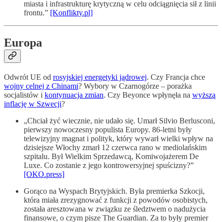
miasta i infrastrukturę krytyczną w celu odciągnięcia sił z linii
frontu.”
[Konflikty.pl]
Europa
Odwrót UE od
rosyjskiej energetyki jądrowej
. Czy Francja chce
wojny celnej z Chinami
? Wybory w Czarnogórze – porażka
socjalistów i
kontynuacja zmian
. Czy Beyonce wpłynęła na
wyższą
inflację w Szwecji
?
„Chciał żyć wiecznie, nie udało się. Umarł Silvio Berlusconi,
pierwszy nowoczesny populista Europy. 86-letni były
telewizyjny magnat i polityk, który wywarł wielki wpływ na
dzisiejsze Włochy zmarł 12 czerwca rano w mediolańskim
szpitalu. Był Wielkim Sprzedawcą, Komiwojażerem De
Luxe. Co zostanie z jego kontrowersyjnej spuścizny?”
[OKO.press]
Gorąco na Wyspach Brytyjskich. Była premierka Szkocji,
która miała zrezygnować z funkcji z powodów osobistych,
została aresztowana w związku ze śledztwem o nadużycia
finansowe, o czym pisze The Guardian. Za to były premier