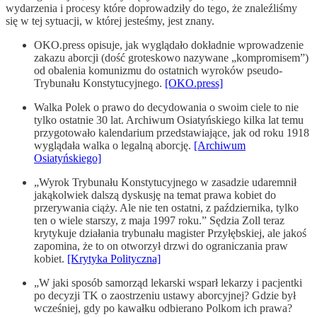
wydarzenia i procesy które doprowadziły do tego, że znaleźliśmy
się w tej sytuacji, w której jesteśmy, jest znany.
OKO.press opisuje, jak wyglądało dokładnie wprowadzenie
zakazu aborcji (dość groteskowo nazywane „kompromisem”)
od obalenia komunizmu do ostatnich wyroków pseudo-
Trybunału Konstytucyjnego.
[OKO.press]
Walka Polek o prawo do decydowania o swoim ciele to nie
tylko ostatnie 30 lat. Archiwum Osiatyńskiego kilka lat temu
przygotowało kalendarium przedstawiające, jak od roku 1918
wyglądała walka o legalną aborcję.
[Archiwum
Osiatyńskiego]
„Wyrok Trybunału Konstytucyjnego w zasadzie udaremnił
jakąkolwiek dalszą dyskusję na temat prawa kobiet do
przerywania ciąży. Ale nie ten ostatni, z października, tylko
ten o wiele starszy, z maja 1997 roku.” Sędzia Zoll teraz
krytykuje działania trybunału magister Przyłębskiej, ale jakoś
zapomina, że to on otworzył drzwi do ograniczania praw
kobiet.
[Krytyka Polityczna]
„W jaki sposób samorząd lekarski wsparł lekarzy i pacjentki
po decyzji TK o zaostrzeniu ustawy aborcyjnej? Gdzie był
wcześniej, gdy po kawałku odbierano Polkom ich prawa?