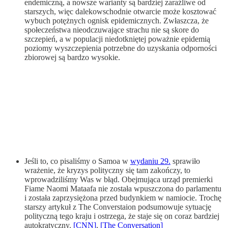
endemiczną, a nowsze warianty są bardziej zaraźliwe od
starszych, więc dalekowschodnie otwarcie może kosztować
wybuch potężnych ognisk epidemicznych. Zwłaszcza, że
społeczeństwa nieodczuwające strachu nie są skore do
szczepień, a w populacji niedotkniętej poważnie epidemią
poziomy wyszczepienia potrzebne do uzyskania odporności
zbiorowej są bardzo wysokie.
Jeśli to, co pisaliśmy o Samoa w
wydaniu 29.
sprawiło
wrażenie, że kryzys polityczny się tam zakończy, to
wprowadziliśmy Was w błąd. Obejmująca urząd premierki
Fiame Naomi Mataafa nie została wpuszczona do parlamentu
i została zaprzysiężona przed budynkiem w namiocie. Trochę
starszy artykuł z The Converstaion podsumowuje sytuację
polityczną tego kraju i ostrzega, że staje się on coraz bardziej
autokratyczny.
[CNN]
,
[The Conversation]