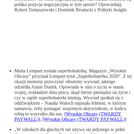
polska pozycja negocjacyjna w tym sporze? Opowiadają
Robert Tomaszewski i Dominik Brodacki z Polityki Insight.
Marta Lempart została superbohaterką. Magazyn „Wysokie
Obcasy” przyznał Lempart tytuł „Superbohaterka 2020”. Z tej
okazji możemy przeczytać obszerny wywiad, jakiego
udzieliła Annie Dudek. Opowiada w nim o życiu w stanie
wojny, rozkładzie dnia pracy, skąd bierze pieniądze na życie i
czy w ogóle superbohaterki istnieją. Wywiad spotkał się z
oddźwiękiem – Natalia Waloch napisała felieton, w którym
namawia, żeby pomagać znajomym aktywistkom, w końcu
robią to wszystko dla nas.
[Wysokie Obcasy (TWARDY
PAYWALL)]
,
[Wysokie Obcasy (TWARDY PAYWALL)]
„W szkołach dla głuchych nie używa się jedynego w pełni