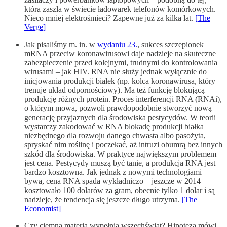
która zaszła w świecie ładowarek telefonów komórkowych.
Nieco mniej elektrośmieci? Zapewne już za kilka lat.
[The
Verge]
Jak pisaliśmy m. in. w
wydaniu 23.
, sukces szczepionek
mRNA przeciw koronawirusowi daje nadzieje na skuteczne
zabezpieczenie przed kolejnymi, trudnymi do kontrolowania
wirusami – jak HIV. RNA nie służy jednak wyłącznie do
inicjowania produkcji białek (np. kolca koronawirusa, który
trenuje układ odpornościowy). Ma też funkcję blokującą
produkcję różnych protein. Proces interferencji RNA (RNAi),
o którym mowa, pozwoli prawdopodobnie stworzyć nową
generację przyjaznych dla środowiska pestycydów. W teorii
wystarczy zakodować w RNA blokadę produkcji białka
niezbędnego dla rozwoju danego chwasta albo pasożyta,
spryskać nim roślinę i poczekać, aż intruzi obumrą bez innych
szkód dla środowiska. W praktyce największym problemem
jest cena. Pestycydy muszą być tanie, a produkcja RNA jest
bardzo kosztowna. Jak jednak z nowymi technologiami
bywa, cena RNA spada wykładniczo – jeszcze w 2014
kosztowało 100 dolarów za gram, obecnie tylko 1 dolar i są
nadzieje, że tendencja się jeszcze długo utrzyma.
[The
Economist]
Czy ciemna materia wypełnia wszechświat? Hipoteza mówi,