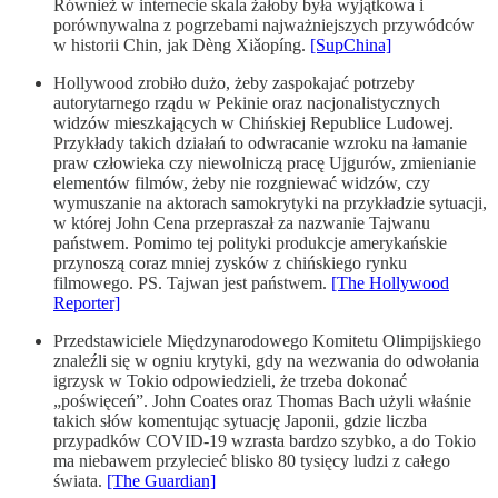
Również w internecie skala żałoby była wyjątkowa i
porównywalna z pogrzebami najważniejszych przywódców
w historii Chin, jak Dèng Xiǎopíng.
[SupChina]
Hollywood zrobiło dużo, żeby zaspokajać potrzeby
autorytarnego rządu w Pekinie oraz nacjonalistycznych
widzów mieszkających w Chińskiej Republice Ludowej.
Przykłady takich działań to odwracanie wzroku na łamanie
praw człowieka czy niewolniczą pracę Ujgurów, zmienianie
elementów filmów, żeby nie rozgniewać widzów, czy
wymuszanie na aktorach samokrytyki na przykładzie sytuacji,
w której John Cena przepraszał za nazwanie Tajwanu
państwem. Pomimo tej polityki produkcje amerykańskie
przynoszą coraz mniej zysków z chińskiego rynku
filmowego. PS. Tajwan jest państwem.
[The Hollywood
Reporter]
Przedstawiciele Międzynarodowego Komitetu Olimpijskiego
znaleźli się w ogniu krytyki, gdy na wezwania do odwołania
igrzysk w Tokio odpowiedzieli, że trzeba dokonać
„poświęceń”. John Coates oraz Thomas Bach użyli właśnie
takich słów komentując sytuację Japonii, gdzie liczba
przypadków COVID-19 wzrasta bardzo szybko, a do Tokio
ma niebawem przylecieć blisko 80 tysięcy ludzi z całego
świata.
[The Guardian]