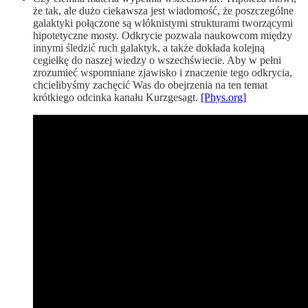
że tak, ale dużo ciekawsza jest wiadomość, że poszczególne
galaktyki połączone są włóknistymi strukturami tworzącymi
hipotetyczne mosty. Odkrycie pozwala naukowcom między
innymi śledzić ruch galaktyk, a także dokłada kolejną
cegiełkę do naszej wiedzy o wszechświecie. Aby w pełni
zrozumieć wspomniane zjawisko i znaczenie tego odkrycia,
chcielibyśmy zachęcić Was do obejrzenia na ten temat
krótkiego odcinka kanału Kurzgesagt.
[Phys.org]