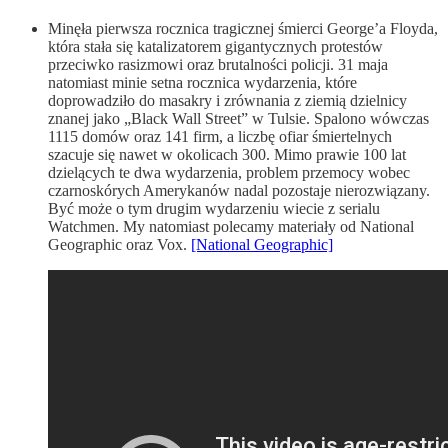
Minęła pierwsza rocznica tragicznej śmierci George’a Floyda,
która stała się katalizatorem gigantycznych protestów
przeciwko rasizmowi oraz brutalności policji. 31 maja
natomiast minie setna rocznica wydarzenia, które
doprowadziło do masakry i zrównania z ziemią dzielnicy
znanej jako „Black Wall Street” w Tulsie. Spalono wówczas
1115 domów oraz 141 firm, a liczbę ofiar śmiertelnych
szacuje się nawet w okolicach 300. Mimo prawie 100 lat
dzielących te dwa wydarzenia, problem przemocy wobec
czarnoskórych Amerykanów nadal pozostaje nierozwiązany.
Być może o tym drugim wydarzeniu wiecie z serialu
Watchmen. My natomiast polecamy materiały od National
Geographic oraz Vox.
[National Geographic]