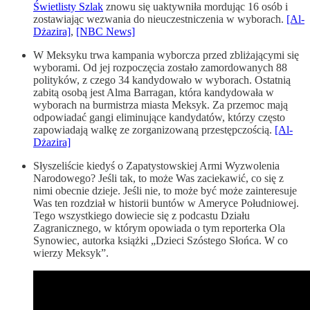
Świetlisty Szlak
znowu się uaktywniła mordując 16 osób i
zostawiając wezwania do nieuczestniczenia w wyborach.
[Al-
Dżazira]
,
[NBC News]
W Meksyku trwa kampania wyborcza przed zbliżającymi się
wyborami. Od jej rozpoczęcia zostało zamordowanych 88
polityków, z czego 34 kandydowało w wyborach. Ostatnią
zabitą osobą jest Alma Barragan, która kandydowała w
wyborach na burmistrza miasta Meksyk. Za przemoc mają
odpowiadać gangi eliminujące kandydatów, którzy często
zapowiadają walkę ze zorganizowaną przestępczością.
[Al-
Dżazira]
Słyszeliście kiedyś o Zapatystowskiej Armi Wyzwolenia
Narodowego? Jeśli tak, to może Was zaciekawić, co się z
nimi obecnie dzieje. Jeśli nie, to może być może zainteresuje
Was ten rozdział w historii buntów w Ameryce Południowej.
Tego wszystkiego dowiecie się z podcastu Działu
Zagranicznego, w którym opowiada o tym reporterka Ola
Synowiec, autorka książki „Dzieci Szóstego Słońca. W co
wierzy Meksyk”.