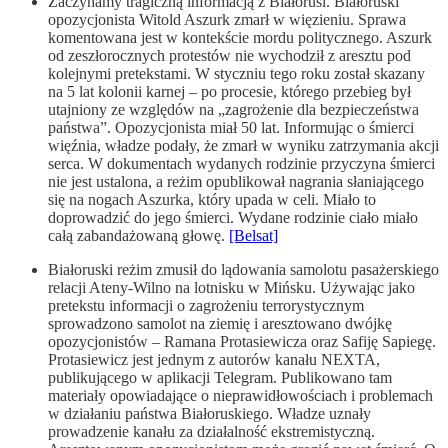
Zaczynamy tragiczną informacją z Białorusi. Białoruski
opozycjonista Witold Aszurk zmarł w więzieniu. Sprawa
komentowana jest w kontekście mordu politycznego. Aszurk
od zeszłorocznych protestów nie wychodził z aresztu pod
kolejnymi pretekstami. W styczniu tego roku został skazany
na 5 lat kolonii karnej – po procesie, którego przebieg był
utajniony ze względów na „zagrożenie dla bezpieczeństwa
państwa”. Opozycjonista miał 50 lat. Informując o śmierci
więźnia, władze podały, że zmarł w wyniku zatrzymania akcji
serca. W dokumentach wydanych rodzinie przyczyna śmierci
nie jest ustalona, a reżim opublikował nagrania słaniającego
się na nogach Aszurka, który upada w celi. Miało to
doprowadzić do jego śmierci. Wydane rodzinie ciało miało
całą zabandażowaną głowę.
[Belsat]
Białoruski reżim zmusił do lądowania samolotu pasażerskiego
relacji Ateny-Wilno na lotnisku w Mińsku. Używając jako
pretekstu informacji o zagrożeniu terrorystycznym
sprowadzono samolot na ziemię i aresztowano dwójkę
opozycjonistów – Ramana Protasiewicza oraz Safiję Sapiegę.
Protasiewicz jest jednym z autorów kanału NEXTA,
publikującego w aplikacji Telegram. Publikowano tam
materiały opowiadające o nieprawidłowościach i problemach
w działaniu państwa Białoruskiego. Władze uznały
prowadzenie kanału za działalność ekstremistyczną.