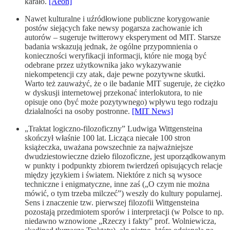
karało.
[Aeon]
Nawet kulturalne i uźródłowione publiczne korygowanie
postów siejących fake newsy pogarsza zachowanie ich
autorów – sugeruje twitterowy eksperyment od MIT. Starsze
badania wskazują jednak, że ogólne przypomnienia o
konieczności weryfikacji informacji, które nie mogą być
odebrane przez użytkownika jako wykazywanie
niekompetencji czy atak, daje pewne pozytywne skutki.
Warto też zauważyć, że o ile badanie MIT sugeruje, że ciężko
w dyskusji internetowej przekonać interlokutora, to nie
opisuje ono (być może pozytywnego) wpływu tego rodzaju
działalności na osoby postronne.
[MIT News]
„Traktat logiczno-filozoficzny” Ludwiga Wittgensteina
skończył właśnie 100 lat. Licząca niecałe 100 stron
książeczka, uważana powszechnie za najważniejsze
dwudziestowieczne dzieło filozoficzne, jest uporządkowanym
w punkty i podpunkty zbiorem twierdzeń opisujących relacje
między językiem i światem. Niektóre z nich są wysoce
techniczne i enigmatyczne, inne zaś („O czym nie można
mówić, o tym trzeba milczeć”) weszły do kultury popularnej.
Sens i znaczenie tzw. pierwszej filozofii Wittgensteina
pozostają przedmiotem sporów i interpretacji (w Polsce to np.
niedawno wznowione „Rzeczy i fakty” prof. Wolniewicza,