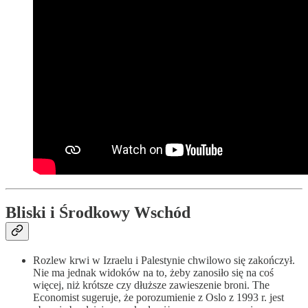
Bliski i Środkowy Wschód
Rozlew krwi w Izraelu i Palestynie chwilowo się zakończył.
Nie ma jednak widoków na to, żeby zanosiło się na coś
więcej, niż krótsze czy dłuższe zawieszenie broni. The
Economist sugeruje, że porozumienie z Oslo z 1993 r. jest