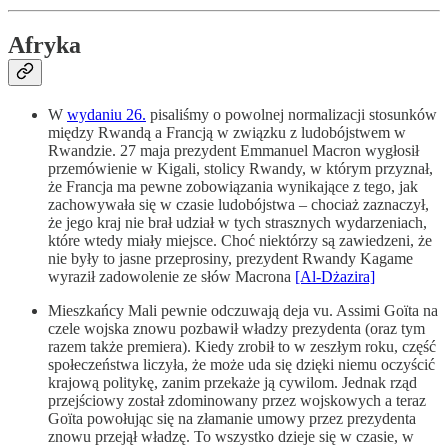
Afryka
W
wydaniu 26.
pisaliśmy o powolnej normalizacji stosunków
między Rwandą a Francją w związku z ludobójstwem w
Rwandzie. 27 maja prezydent Emmanuel Macron wygłosił
przemówienie w Kigali, stolicy Rwandy, w którym przyznał,
że Francja ma pewne zobowiązania wynikające z tego, jak
zachowywała się w czasie ludobójstwa – chociaż zaznaczył,
że jego kraj nie brał udział w tych strasznych wydarzeniach,
które wtedy miały miejsce. Choć niektórzy są zawiedzeni, że
nie były to jasne przeprosiny, prezydent Rwandy Kagame
wyraził zadowolenie ze słów Macrona
[Al-Dżazira]
Mieszkańcy Mali pewnie odczuwają deja vu. Assimi Goïta na
czele wojska znowu pozbawił władzy prezydenta (oraz tym
razem także premiera). Kiedy zrobił to w zeszłym roku, część
społeczeństwa liczyła, że może uda się dzięki niemu oczyścić
krajową politykę, zanim przekaże ją cywilom. Jednak rząd
przejściowy został zdominowany przez wojskowych a teraz
Goïta powołując się na złamanie umowy przez prezydenta
znowu przejął władzę. To wszystko dzieje się w czasie, w