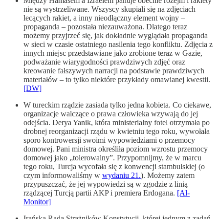
Między Hamasem a Izraelem panuje obecnie rozejm i rakiety
nie są wystrzeliwane. Wszyscy skupiali się na zdjęciach
lecących rakiet, a inny nieodłączny element wojny –
propaganda – pozostała niezauważona. Dlatego teraz
możemy przyjrzeć się, jak dokładnie wyglądała propaganda
w sieci w czasie ostatniego nasilenia tego konfliktu. Zdjęcia z
innych miejsc przedstawiane jako zrobione teraz w Gazie,
podważanie wiarygodności prawdziwych zdjęć oraz
kreowanie fałszywych narracji na podstawie prawdziwych
materiałów – to tylko niektóre przykłady omawianej kwestii.
[DW]
W tureckim rządzie zasiada tylko jedna kobieta. Co ciekawe,
organizacje walczące o prawa człowieka wzywają do jej
odejścia. Derya Yanik, która ministerialny fotel otrzymała po
drobnej reorganizacji rządu w kwietniu tego roku, wywołała
sporo kontrowersji swoimi wypowiedziami o przemocy
domowej. Pani ministra określiła poziom wzrostu przemocy
domowej jako „tolerowalny”. Przypomnijmy, że w marcu
tego roku, Turcja wycofała się z konwencji stambulskiej (o
czym informowaliśmy w
wydaniu 21.
). Możemy zatem
przypuszczać, że jej wypowiedzi są w zgodzie z linią
rządzącej Turcją partii AKP i premiera Erdogana.
[Al-
Monitor]
Irańska Rada Strażników Konstytucji, której jednym z zadań