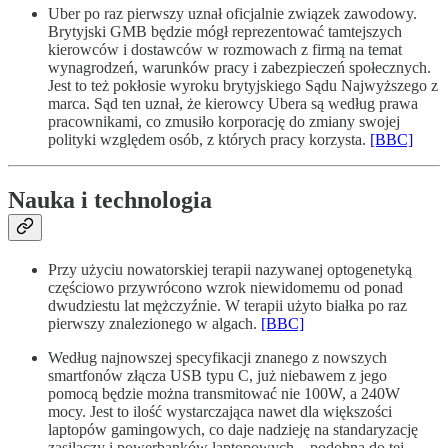
Uber po raz pierwszy uznał oficjalnie związek zawodowy.
Brytyjski GMB będzie mógł reprezentować tamtejszych
kierowców i dostawców w rozmowach z firmą na temat
wynagrodzeń, warunków pracy i zabezpieczeń społecznych.
Jest to też pokłosie wyroku brytyjskiego Sądu Najwyższego z
marca. Sąd ten uznał, że kierowcy Ubera są według prawa
pracownikami, co zmusiło korporację do zmiany swojej
polityki względem osób, z których pracy korzysta.
[BBC]
Nauka i technologia
Przy użyciu nowatorskiej terapii nazywanej optogenetyką
częściowo przywrócono wzrok niewidomemu od ponad
dwudziestu lat mężczyźnie. W terapii użyto białka po raz
pierwszy znalezionego w algach.
[BBC]
Według najnowszej specyfikacji znanego z nowszych
smartfonów złącza USB typu C, już niebawem z jego
pomocą będzie można transmitować nie 100W, a 240W
mocy. Jest to ilość wystarczająca nawet dla większości
laptopów gamingowych, co daje nadzieję na standaryzację
zasilaczy i powerbanków laptopowych – podobną do tej,