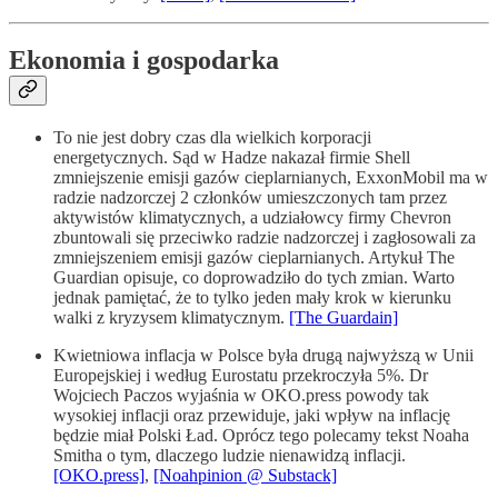
Ekonomia i gospodarka
To nie jest dobry czas dla wielkich korporacji
energetycznych. Sąd w Hadze nakazał firmie Shell
zmniejszenie emisji gazów cieplarnianych, ExxonMobil ma w
radzie nadzorczej 2 członków umieszczonych tam przez
aktywistów klimatycznych, a udziałowcy firmy Chevron
zbuntowali się przeciwko radzie nadzorczej i zagłosowali za
zmniejszeniem emisji gazów cieplarnianych. Artykuł The
Guardian opisuje, co doprowadziło do tych zmian. Warto
jednak pamiętać, że to tylko jeden mały krok w kierunku
walki z kryzysem klimatycznym.
[The Guardain]
Kwietniowa inflacja w Polsce była drugą najwyższą w Unii
Europejskiej i według Eurostatu przekroczyła 5%. Dr
Wojciech Paczos wyjaśnia w OKO.press powody tak
wysokiej inflacji oraz przewiduje, jaki wpływ na inflację
będzie miał Polski Ład. Oprócz tego polecamy tekst Noaha
Smitha o tym, dlaczego ludzie nienawidzą inflacji.
[OKO.press]
,
[Noahpinion @ Substack]