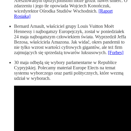
Aresztowanym opozycjonistom może grozić nawet śmierć. O
zdarzeniu i jego tle opowiada Wojciech Konończuk,
wicedyrektor Ośrodka Studiów Wschodnich.
[Raport
Rosiaka]
Bernard Arnault, właściciel grupy Louis Vuitton Moët
Hennessy i najbogatszy Europejczyk, został w poniedziałek
24 maja najbogatszym człowiekiem świata. Wyprzedził Jeffa
Bezosa, właściciela Amazona. Jak widać, okres pandemii to
nie tylko wzrost wartości cyfrowych gigantów, ale też firm
zajmujących się sprzedażą towarów luksusowych.
[Forbes]
30 maja odbędą się wybory parlamentarne w Republice
Cypryjskiej. Polecamy materiał Europe Elects na temat
systemu wyborczego oraz partii politycznych, które wezmą
udział w wyborach.