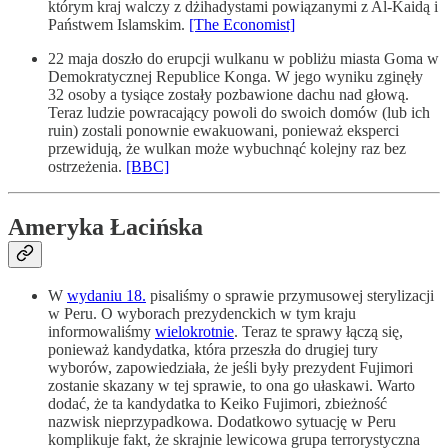
którym kraj walczy z dżihadystami powiązanymi z Al-Kaidą i
Państwem Islamskim.
[The Economist]
22 maja doszło do erupcji wulkanu w pobliżu miasta Goma w
Demokratycznej Republice Konga. W jego wyniku zginęły
32 osoby a tysiące zostały pozbawione dachu nad głową.
Teraz ludzie powracający powoli do swoich domów (lub ich
ruin) zostali ponownie ewakuowani, ponieważ eksperci
przewidują, że wulkan może wybuchnąć kolejny raz bez
ostrzeżenia.
[BBC]
Ameryka Łacińska
W
wydaniu 18.
pisaliśmy o sprawie przymusowej sterylizacji
w Peru. O wyborach prezydenckich w tym kraju
informowaliśmy
wielokrotnie
. Teraz te sprawy łączą się,
ponieważ kandydatka, która przeszła do drugiej tury
wyborów, zapowiedziała, że jeśli były prezydent Fujimori
zostanie skazany w tej sprawie, to ona go ułaskawi. Warto
dodać, że ta kandydatka to Keiko Fujimori, zbieżność
nazwisk nieprzypadkowa. Dodatkowo sytuację w Peru
komplikuje fakt, że skrajnie lewicowa grupa terrorystyczna