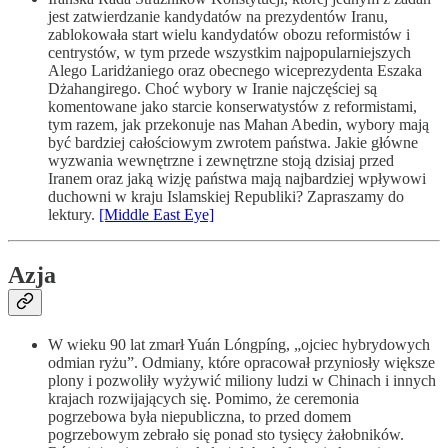
jest zatwierdzanie kandydatów na prezydentów Iranu,
zablokowała start wielu kandydatów obozu reformistów i
centrystów, w tym przede wszystkim najpopularniejszych
Alego Laridżaniego oraz obecnego wiceprezydenta Eszaka
Dżahangirego. Choć wybory w Iranie najczęściej są
komentowane jako starcie konserwatystów z reformistami,
tym razem, jak przekonuje nas Mahan Abedin, wybory mają
być bardziej całościowym zwrotem państwa. Jakie główne
wyzwania wewnętrzne i zewnętrzne stoją dzisiaj przed
Iranem oraz jaką wizję państwa mają najbardziej wpływowi
duchowni w kraju Islamskiej Republiki? Zapraszamy do
lektury.
[Middle East Eye]
Azja
W wieku 90 lat zmarł Yuán Lóngpíng, „ojciec hybrydowych
odmian ryżu”. Odmiany, które opracował przyniosły większe
plony i pozwoliły wyżywić miliony ludzi w Chinach i innych
krajach rozwijających się. Pomimo, że ceremonia
pogrzebowa była niepubliczna, to przed domem
pogrzebowym zebrało się ponad sto tysięcy żałobników.