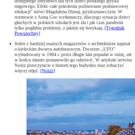
dostępnego zmysłowo dla tych dzieci polskiego języka
migowego. Efekt: całe pokolenia pozbawiane podstawowej
edukacji” mówi Magdalena Dunaj, językoznawczyni. W
rozmowie z Anną Goc wytłumaczy, dlaczego sytuacja dzieci
głuchych w polskich szkołach jest zła i jak czas pandemii
tylko pogłębia problemy, z jakimi się borykają.
[Tygodnik
Powszechny]
Jeden z bardziej znanych magazynów o architekturze napisał
o kieleckim dworcu autobusowym. Dworzec „UFO”
wybudowany w 1984 r. przez długie lata popadał w ruinę, ale
w końcu miasto postanowiło go odnowić. W artykule serwisu
Noizz przeczytacie o historii tego budynku oraz zobaczyć
więcej zdjęć.
[Noizz]