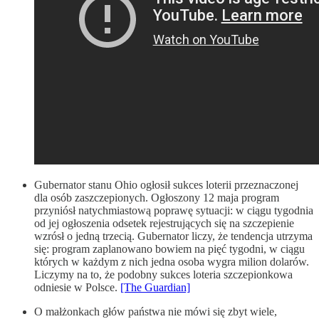
Gubernator stanu Ohio ogłosił sukces loterii przeznaczonej
dla osób zaszczepionych. Ogłoszony 12 maja program
przyniósł natychmiastową poprawę sytuacji: w ciągu tygodnia
od jej ogłoszenia odsetek rejestrujących się na szczepienie
wzrósł o jedną trzecią. Gubernator liczy, że tendencja utrzyma
się: program zaplanowano bowiem na pięć tygodni, w ciągu
których w każdym z nich jedna osoba wygra milion dolarów.
Liczymy na to, że podobny sukces loteria szczepionkowa
odniesie w Polsce.
[The Guardian]
O małżonkach głów państwa nie mówi się zbyt wiele,