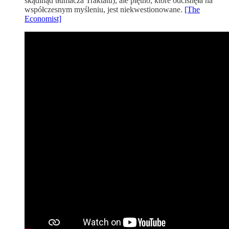
skądinąd tłumacza Traktatu), ale piętno, które odcisnęła na
współczesnym myśleniu, jest niekwestionowane.
[The
Economist]