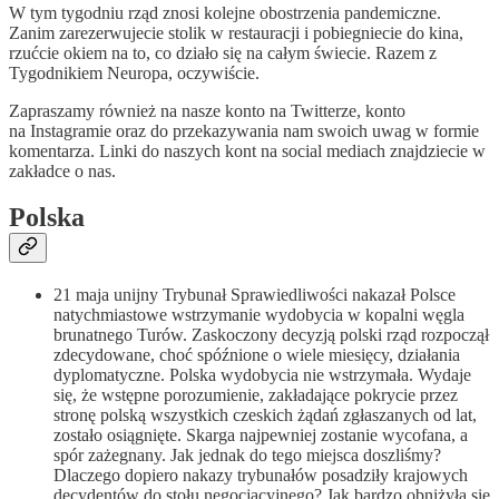
W tym tygodniu rząd znosi kolejne obostrzenia pandemiczne.
Zanim zarezerwujecie stolik w restauracji i pobiegniecie do kina,
rzućcie okiem na to, co działo się na całym świecie. Razem z
Tygodnikiem Neuropa, oczywiście.
Zapraszamy również na nasze konto na Twitterze, konto
na Instagramie oraz do przekazywania nam swoich uwag w formie
komentarza. Linki do naszych kont na social mediach znajdziecie w
zakładce o nas.
Polska
21 maja unijny Trybunał Sprawiedliwości nakazał Polsce
natychmiastowe wstrzymanie wydobycia w kopalni węgla
brunatnego Turów. Zaskoczony decyzją polski rząd rozpoczął
zdecydowane, choć spóźnione o wiele miesięcy, działania
dyplomatyczne. Polska wydobycia nie wstrzymała. Wydaje
się, że wstępne porozumienie, zakładające pokrycie przez
stronę polską wszystkich czeskich żądań zgłaszanych od lat,
zostało osiągnięte. Skarga najpewniej zostanie wycofana, a
spór zażegnany. Jak jednak do tego miejsca doszliśmy?
Dlaczego dopiero nakazy trybunałów posadziły krajowych
decydentów do stołu negocjacyjnego? Jak bardzo obniżyła się