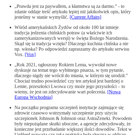
„Prawda jest za paywallem, a kłamstwa są za darmo.” - to
zdanie oddaje treść artykułu lepiej niż jakikolwiek opis, który
jesteśmy w stanie wymyślić.
[Current Affairs]
Wśród amerykańskich Żydów od około 100 lat istnieje
tradycja jedzenia chińskich potraw (a właściwie ich
zamerykanizowanych wersji) w święta Bożego Narodzenia.
Skąd się ta tradycja wzięła? Dlaczego kuchnia chińska a nie
np. włoska? Po odpowiedzi zapraszamy do artykułu serwisu
Vox.
[Vox]
„Rok 2021, ogłoszony Rokiem Lema, wywołał nowe
dyskusje na temat tego wybitnego pisarza, w tym pytanie,
dlaczego nigdy nie wrócił do miasta, w którym się urodził.”
Chociaż trudno powiedzieć czy ten artykuł jest bardziej o
Lemie, przeszłości Lwowa czy może jego przyszłości – to
wiemy, że jest on zdecydowanie wart polecenia.
[Nowa
Europa Wschodnia]
Na początku programu szczepień instytucje zajmujące się
zdrowie czasowo wstrzymały szczepienie przy użyciu
szczepionek Johnson & Johnson oraz AstraZeneki. Powodem
były niepożądane skutki uboczne, a agencje zdecydowały, że
konieczne jest przebadanie większej ilości dowodów. Tekst w
UnHerd rozważa czy taka praktyka była słuszna w obliczu