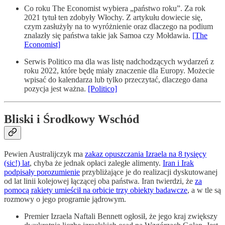
Co roku The Economist wybiera „państwo roku”. Za rok
2021 tytuł ten zdobyły Włochy. Z artykułu dowiecie się,
czym zasłużyły na to wyróżnienie oraz dlaczego na podium
znalazły się państwa takie jak Samoa czy Mołdawia.
[The
Economist]
Serwis Politico ma dla was listę nadchodzących wydarzeń z
roku 2022, które będę miały znaczenie dla Europy. Możecie
wpisać do kalendarza lub tylko przeczytać, dlaczego dana
pozycja jest ważna.
[Politico]
Bliski i Środkowy Wschód
Pewien Australijczyk ma
zakaz opuszczania Izraela na 8 tysięcy
(sic!) lat
, chyba że jednak opłaci zaległe alimenty.
Iran i Irak
podpisały porozumienie
przybliżające je do realizacji dyskutowanej
od lat linii kolejowej łączącej oba państwa. Iran twierdzi, że
za
pomocą rakiety umieścił na orbicie trzy obiekty badawcze
, a w tle są
rozmowy o jego programie jądrowym.
Premier Izraela Naftali Bennett ogłosił, że jego kraj zwiększy