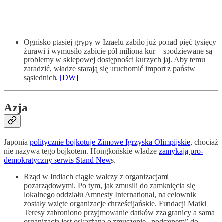
Ognisko ptasiej grypy w Izraelu zabiło już ponad pięć tysięcy
żurawi i wymusiło zabicie pół miliona kur – spodziewane są
problemy w sklepowej dostępności kurzych jaj. Aby temu
zaradzić, władze starają się uruchomić import z państw
sąsiednich.
[DW]
Azja
Japonia
politycznie bojkotuje Zimowe Igrzyska Olimpijskie
, chociaż
nie nazywa tego bojkotem. Hongkońskie władze
zamykają pro-
demokratyczny serwis Stand New
s.
Rząd w Indiach ciągle walczy z organizacjami
pozarządowymi. Po tym, jak zmusili do zamknięcia się
lokalnego oddziału Amnesty International, na celownik
zostały wzięte organizacje chrześcijańskie. Fundacji Matki
Teresy zabroniono przyjmowanie datków zza granicy a sama
organizacja jest oskarżana o zmuszenie „podstępem” do