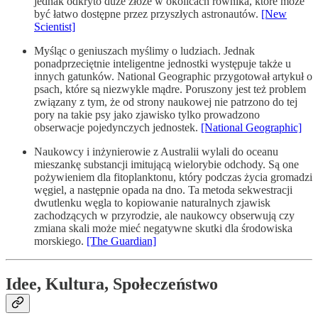
jednak odkryto duże złoże w okolicach równika, które może
być łatwo dostępne przez przyszłych astronautów.
[New
Scientist]
Myśląc o geniuszach myślimy o ludziach. Jednak
ponadprzeciętnie inteligentne jednostki występuje także u
innych gatunków. National Geographic przygotował artykuł o
psach, które są niezwykle mądre. Poruszony jest też problem
związany z tym, że od strony naukowej nie patrzono do tej
pory na takie psy jako zjawisko tylko prowadzono
obserwacje pojedynczych jednostek.
[National Geographic]
Naukowcy i inżynierowie z Australii wylali do oceanu
mieszankę substancji imitującą wielorybie odchody. Są one
pożywieniem dla fitoplanktonu, który podczas życia gromadzi
węgiel, a następnie opada na dno. Ta metoda sekwestracji
dwutlenku węgla to kopiowanie naturalnych zjawisk
zachodzących w przyrodzie, ale naukowcy obserwują czy
zmiana skali może mieć negatywne skutki dla środowiska
morskiego.
[The Guardian]
Idee, Kultura, Społeczeństwo