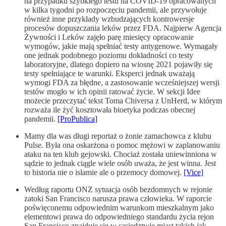
na przypadku szybkiego testu na COVID-19 opracowanych
w kilka tygodni po rozpoczęciu pandemii, ale przywołuje
również inne przykłady wzbudzających kontrowersje
procesów dopuszczania leków przez FDA. Najpierw Agencja
Żywności i Leków zajęło parę miesięcy opracowanie
wymogów, jakie mają spełniać testy antygenowe. Wymagały
one jednak podobnego poziomu dokładności co testy
laboratoryjne, dlatego dopiero na wiosnę 2021 pojawiły się
testy spełniające te warunki. Eksperci jednak uważają
wymogi FDA za błędne, a zastosowanie wcześniejszej wersji
testów mogło w ich opinii ratować życie. W sekcji Idee
możecie przeczytać tekst Toma Chiversa z UnHerd, w którym
rozważa ile żyć kosztowała bioetyka podczas obecnej
pandemii.
[ProPublica]
Mamy dla was długi reportaż o żonie zamachowca z klubu
Pulse. Była ona oskarżona o pomoc mężowi w zaplanowaniu
ataku na ten klub gejowski. Chociaż została uniewinniona w
sądzie to jednak ciągle wiele osób uważa, że jest winna. Jest
to historia nie o islamie ale o przemocy domowej.
[Vice]
Według raportu ONZ sytuacja osób bezdomnych w rejonie
zatoki San Francisco narusza prawa człowieka. W raporcie
poświęconemu odpowiednim warunkom mieszkalnym jako
elementowi prawa do odpowiedniego standardu życia rejon
San Francisco znajduje się w sąsiedztwie miast takich jak