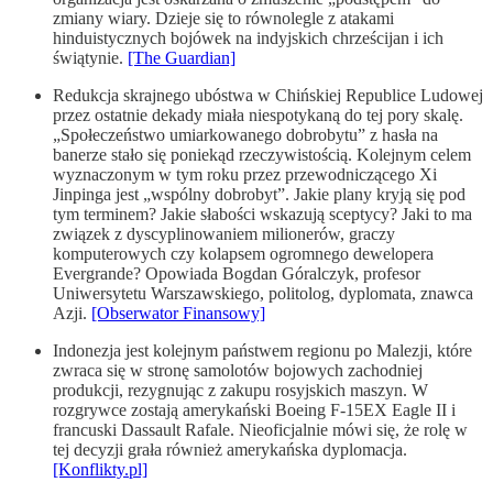
zmiany wiary. Dzieje się to równolegle z atakami
hinduistycznych bojówek na indyjskich chrześcijan i ich
świątynie.
[The Guardian]
Redukcja skrajnego ubóstwa w Chińskiej Republice Ludowej
przez ostatnie dekady miała niespotykaną do tej pory skalę.
„Społeczeństwo umiarkowanego dobrobytu” z hasła na
banerze stało się poniekąd rzeczywistością. Kolejnym celem
wyznaczonym w tym roku przez przewodniczącego Xi
Jinpinga jest „wspólny dobrobyt”. Jakie plany kryją się pod
tym terminem? Jakie słabości wskazują sceptycy? Jaki to ma
związek z dyscyplinowaniem milionerów, graczy
komputerowych czy kolapsem ogromnego dewelopera
Evergrande? Opowiada Bogdan Góralczyk, profesor
Uniwersytetu Warszawskiego, politolog, dyplomata, znawca
Azji.
[Obserwator Finansowy]
Indonezja jest kolejnym państwem regionu po Malezji, które
zwraca się w stronę samolotów bojowych zachodniej
produkcji, rezygnując z zakupu rosyjskich maszyn. W
rozgrywce zostają amerykański Boeing F-15EX Eagle II i
francuski Dassault Rafale. Nieoficjalnie mówi się, że rolę w
tej decyzji grała również amerykańska dyplomacja.
[Konflikty.pl]