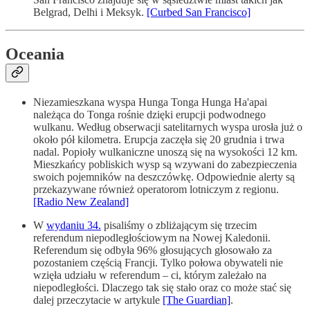
Belgrad, Delhi i Meksyk.
[Curbed San Francisco]
Oceania
Niezamieszkana wyspa Hunga Tonga Hunga Ha'apai
należąca do Tonga rośnie dzięki erupcji podwodnego
wulkanu. Według obserwacji satelitarnych wyspa urosła już o
około pół kilometra. Erupcja zaczęła się 20 grudnia i trwa
nadal. Popioły wulkaniczne unoszą się na wysokości 12 km.
Mieszkańcy pobliskich wysp są wzywani do zabezpieczenia
swoich pojemników na deszczówkę. Odpowiednie alerty są
przekazywane również operatorom lotniczym z regionu.
[Radio New Zealand]
W
wydaniu 34.
pisaliśmy o zbliżającym się trzecim
referendum niepodległościowym na Nowej Kaledonii.
Referendum się odbyła 96% głosujących głosowało za
pozostaniem częścią Francji. Tylko połowa obywateli nie
wzięła udziału w referendum – ci, którym zależało na
niepodległości. Dlaczego tak się stało oraz co może stać się
dalej przeczytacie w artykule
[The Guardian]
.