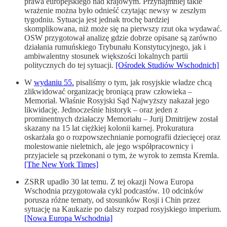
prawa europejskiego nad krajowym. Przynajmniej takie
wrażenie można było odnieść czytając newsy w zeszłym
tygodniu. Sytuacja jest jednak trochę bardziej
skomplikowana, niż może się na pierwszy rzut oka wydawać.
OSW przygotował analizę gdzie dobrze opisane są zarówno
działania rumuńskiego Trybunału Konstytucyjnego, jak i
ambiwalentny stosunek większości lokalnych partii
politycznych do tej sytuacji.
[Ośrodek Studiów Wschodnich]
W
wydaniu 55.
pisaliśmy o tym, jak rosyjskie władze chcą
zlikwidować organizację broniącą praw człowieka –
Memoriał. Właśnie Rosyjski Sąd Najwyższy nakazał jego
likwidację. Jednocześnie historyk – oraz jeden z
prominentnych działaczy Memoriału – Jurij Dmitrijew został
skazany na 15 lat ciężkiej kolonii karnej. Prokuratura
oskarżała go o rozpowszechnianie pornografii dziecięcej oraz
molestowanie nieletnich, ale jego współpracownicy i
przyjaciele są przekonani o tym, że wyrok to zemsta Kremla.
[The New York Times]
ZSRR upadło 30 lat temu. Z tej okazji Nowa Europa
Wschodnia przygotowała cykl podcastów. 10 odcinków
porusza różne tematy, od stosunków Rosji i Chin przez
sytuację na Kaukazie po dalszy rozpad rosyjskiego imperium.
[Nowa Europa Wschodnia]