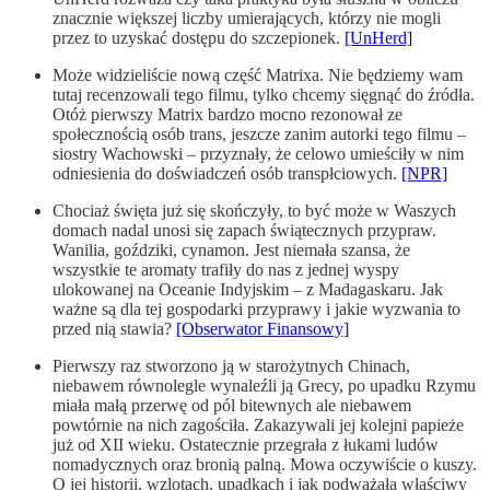
znacznie większej liczby umierających, którzy nie mogli
przez to uzyskać dostępu do szczepionek.
[UnHerd]
Może widzieliście nową część Matrixa. Nie będziemy wam
tutaj recenzowali tego filmu, tylko chcemy sięgnąć do źródła.
Otóż pierwszy Matrix bardzo mocno rezonował ze
społecznością osób trans, jeszcze zanim autorki tego filmu –
siostry Wachowski – przyznały, że celowo umieściły w nim
odniesienia do doświadczeń osób transpłciowych.
[NPR]
Chociaż święta już się skończyły, to być może w Waszych
domach nadal unosi się zapach świątecznych przypraw.
Wanilia, goździki, cynamon. Jest niemała szansa, że
wszystkie te aromaty trafiły do nas z jednej wyspy
ulokowanej na Oceanie Indyjskim – z Madagaskaru. Jak
ważne są dla tej gospodarki przyprawy i jakie wyzwania to
przed nią stawia?
[Obserwator Finansowy]
Pierwszy raz stworzono ją w starożytnych Chinach,
niebawem równolegle wynaleźli ją Grecy, po upadku Rzymu
miała małą przerwę od pól bitewnych ale niebawem
powtórnie na nich zagościła. Zakazywali jej kolejni papieże
już od XII wieku. Ostatecznie przegrała z łukami ludów
nomadycznych oraz bronią palną. Mowa oczywiście o kuszy.
O jej historii, wzlotach, upadkach i jak podważała właściwy