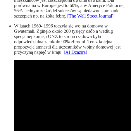
mieszkańców jest zaszczepiona dwoma dawkami. Dla
porównania w Europie jest to 60%, a w Ameryce Północnej
56%. Jednym ze źródeł sukcesów są niedawne kampanie
szczepień np. na żółtą febrę.
[The Wall Street Journal]
W latach 1960- 1996 toczyła się wojna domowa w
Gwatemali. Zginęło około 200 tysięcy osób a według
specjalnej komisji ONZ to strona rządowa była
odpowiedzialna za około 90% zbrodni. Teraz kolejna
propozycja amnestii dla uczestników wojny domowej jest
przyczyną napięć w kraju.
[Al-Dżazira]