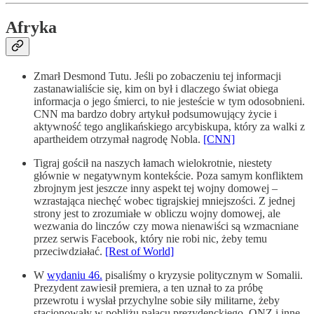
Afryka
Zmarł Desmond Tutu. Jeśli po zobaczeniu tej informacji
zastanawialiście się, kim on był i dlaczego świat obiega
informacja o jego śmierci, to nie jesteście w tym odosobnieni.
CNN ma bardzo dobry artykuł podsumowujący życie i
aktywność tego anglikańskiego arcybiskupa, który za walki z
apartheidem otrzymał nagrodę Nobla.
[CNN]
Tigraj gościł na naszych łamach wielokrotnie, niestety
głównie w negatywnym kontekście. Poza samym konfliktem
zbrojnym jest jeszcze inny aspekt tej wojny domowej –
wzrastająca niechęć wobec tigrajskiej mniejszości. Z jednej
strony jest to zrozumiałe w obliczu wojny domowej, ale
wezwania do linczów czy mowa nienawiści są wzmacniane
przez serwis Facebook, który nie robi nic, żeby temu
przeciwdziałać.
[Rest of World]
W
wydaniu 46.
pisaliśmy o kryzysie politycznym w Somalii.
Prezydent zawiesił premiera, a ten uznał to za próbę
przewrotu i wysłał przychylne sobie siły militarne, żeby
stacjonowały w pobliżu pałacu prezydenckiego. ONZ i inne