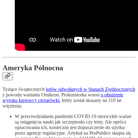
Ameryka Północna
Tysiące świątecznych
lotów odwołanych w Stanach Zjednoczonych
z powodu wariantu Omikron. Prokuratorka wnosi
o obniżenie
wyroku kierowcy ciężarówki
, który został skazany na 110 lat
więzienia.
W przeciwdziałaniu pandemii COVID-19 niezwykle ważne
są osiągnięcia nauki jak szczepionki czy testy. Ale oprócz
opracowania ich, konieczne jest dopuszczenie do użytku
przez agencje regulacyjne. Artykuł na ProPublice skupia się