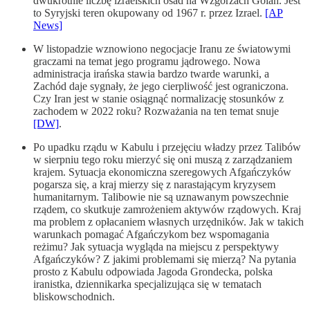
dwukrotnie liczbę izraelskich osad na Wzgórzach Golan. Jest
to Syryjski teren okupowany od 1967 r. przez Izrael.
[AP
News]
W listopadzie wznowiono negocjacje Iranu ze światowymi
graczami na temat jego programu jądrowego. Nowa
administracja irańska stawia bardzo twarde warunki, a
Zachód daje sygnały, że jego cierpliwość jest ograniczona.
Czy Iran jest w stanie osiągnąć normalizację stosunków z
zachodem w 2022 roku? Rozważania na ten temat snuje
[DW]
.
Po upadku rządu w Kabulu i przejęciu władzy przez Talibów
w sierpniu tego roku mierzyć się oni muszą z zarządzaniem
krajem. Sytuacja ekonomiczna szeregowych Afgańczyków
pogarsza się, a kraj mierzy się z narastającym kryzysem
humanitarnym. Talibowie nie są uznawanym powszechnie
rządem, co skutkuje zamrożeniem aktywów rządowych. Kraj
ma problem z opłacaniem własnych urzędników. Jak w takich
warunkach pomagać Afgańczykom bez wspomagania
reżimu? Jak sytuacja wygląda na miejscu z perspektywy
Afgańczyków? Z jakimi problemami się mierzą? Na pytania
prosto z Kabulu odpowiada Jagoda Grondecka, polska
iranistka, dziennikarka specjalizująca się w tematach
bliskowschodnich.