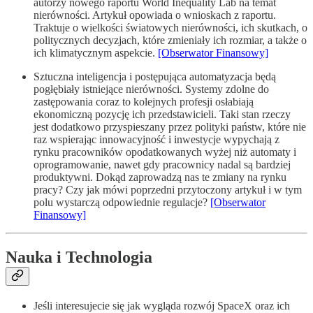
autorzy nowego raportu World Inequality Lab na temat
nierówności. Artykuł opowiada o wnioskach z raportu.
Traktuje o wielkości światowych nierówności, ich skutkach, o
politycznych decyzjach, które zmieniały ich rozmiar, a także o
ich klimatycznym aspekcie.
[Obserwator Finansowy]
Sztuczna inteligencja i postępująca automatyzacja będą
pogłębiały istniejące nierówności. Systemy zdolne do
zastępowania coraz to kolejnych profesji osłabiają
ekonomiczną pozycję ich przedstawicieli. Taki stan rzeczy
jest dodatkowo przyspieszany przez polityki państw, które nie
raz wspierając innowacyjność i inwestycje wypychają z
rynku pracowników opodatkowanych wyżej niż automaty i
oprogramowanie, nawet gdy pracownicy nadal są bardziej
produktywni. Dokąd zaprowadzą nas te zmiany na rynku
pracy? Czy jak mówi poprzedni przytoczony artykuł i w tym
polu wystarczą odpowiednie regulacje?
[Obserwator
Finansowy]
Nauka i Technologia
Jeśli interesujecie się jak wygląda rozwój SpaceX oraz ich