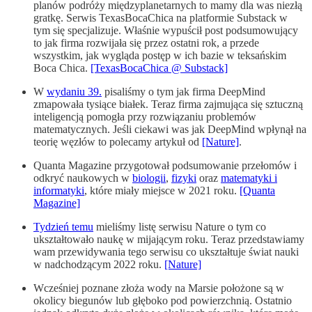
planów podróży międzyplanetarnych to mamy dla was niezłą
gratkę. Serwis TexasBocaChica na platformie Substack w
tym się specjalizuje. Właśnie wypuścił post podsumowujący
to jak firma rozwijała się przez ostatni rok, a przede
wszystkim, jak wygląda postęp w ich bazie w teksańskim
Boca Chica.
[TexasBocaChica @ Substack]
W
wydaniu 39.
pisaliśmy o tym jak firma DeepMind
zmapowała tysiące białek. Teraz firma zajmująca się sztuczną
inteligencją pomogła przy rozwiązaniu problemów
matematycznych. Jeśli ciekawi was jak DeepMind wpłynął na
teorię węzłów to polecamy artykuł od
[Nature]
.
Quanta Magazine przygotował podsumowanie przełomów i
odkryć naukowych w
biologii
,
fizyki
oraz
matematyki i
informatyki
, które miały miejsce w 2021 roku.
[Quanta
Magazine]
Tydzień temu
mieliśmy listę serwisu Nature o tym co
ukształtowało naukę w mijającym roku. Teraz przedstawiamy
wam przewidywania tego serwisu co ukształtuje świat nauki
w nadchodzącym 2022 roku.
[Nature]
Wcześniej poznane złoża wody na Marsie położone są w
okolicy biegunów lub głęboko pod powierzchnią. Ostatnio