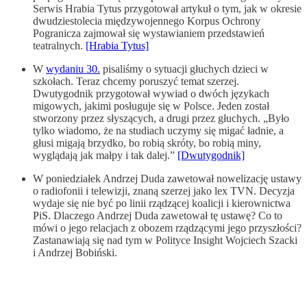
Serwis Hrabia Tytus przygotował artykuł o tym, jak w okresie
dwudziestolecia międzywojennego Korpus Ochrony
Pogranicza zajmował się wystawianiem przedstawień
teatralnych.
[Hrabia Tytus]
W
wydaniu 30.
pisaliśmy o sytuacji głuchych dzieci w
szkołach. Teraz chcemy poruszyć temat szerzej.
Dwutygodnik przygotował wywiad o dwóch językach
migowych, jakimi posługuje się w Polsce. Jeden został
stworzony przez słyszących, a drugi przez głuchych. „Było
tylko wiadomo, że na studiach uczymy się migać ładnie, a
głusi migają brzydko, bo robią skróty, bo robią miny,
wyglądają jak małpy i tak dalej.”
[Dwutygodnik]
W poniedziałek Andrzej Duda zawetował nowelizację ustawy
o radiofonii i telewizji, znaną szerzej jako lex TVN. Decyzja
wydaje się nie być po linii rządzącej koalicji i kierownictwa
PiS. Dlaczego Andrzej Duda zawetował tę ustawę? Co to
mówi o jego relacjach z obozem rządzącymi jego przyszłości?
Zastanawiają się nad tym w Polityce Insight Wojciech Szacki
i Andrzej Bobiński.