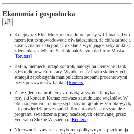
Ekonomia i gospodarka
Kolejny raz Elon Musk nie ma dobrej prasy w Chinach. Tym
razem jest to spowodowane oświadczeniem, że chińska stacja
kosmiczna musiała podjąć działania wymijające żeby uniknąć
zderzenia z satelitami Starlink należącymi do firmy Muska.
[Reuters]
BaFin, niemiecki urząd kontroli, nałożył na Deutsche Bank
8.66 milionów Euro kary. Wynika ona z braku skutecznych
strategii zapobiegania manipulacjom stopami procentowymi
przez pracowników banku.
[Reuters]
Ze względu na problemy z obsadą w swoich fabrykach,
rosyjski koncern Kamaz rozważa zatrudnianie więźniów. W
obliczu pandemii i mniejszej liczby imigrantów zarobkowych,
jak potwierdził prezes spółki, firma rozważa skorzystanie z
programu świadczenia pracy osadzonych oferowanej przez
Federalną Służbę Więzienną.
[Reuters]
Nierówności zawsze są wyborem politycznym – przekonują