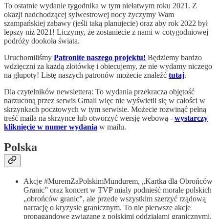
To ostatnie wydanie tygodnika w tym niełatwym roku 2021. Z
okazji nadchodzącej sylwestrowej nocy życzymy Wam
szampańskiej zabawy (jeśli taką planujecie) oraz aby rok 2022 był
lepszy niż 2021! Liczymy, że zostaniecie z nami w cotygodniowej
podróży dookoła świata.
Uruchomiliśmy
Patronite naszego projektu!
Będziemy bardzo
wdzięczni za każdą złotówkę i obiecujemy, że nie wydamy niczego
na głupoty! Listę naszych patronów możecie znaleźć
tutaj
.
Dla czytelników newslettera: To wydania przekracza objętość
narzuconą przez serwis Gmail więc nie wyświetli się w całości w
skrzynkach pocztowych w tym serwisie. Możecie rozwinąć pełną
treść maila na skrzynce lub otworzyć wersję webową -
wystarczy
kliknięcie w numer wydania
w mailu.
Polska
Akcje #MuremZaPolskimMundurem, „Kartka dla Obrońców
Granic” oraz koncert w TVP miały podnieść morale polskich
„obrońców granic”, ale przede wszystkim szerzyć rządową
narrację o kryzysie granicznym. To nie pierwsze akcje
propagandowe związane z polskimi oddziałami granicznymi.