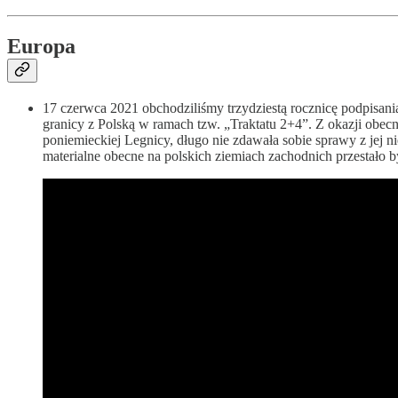
Europa
17 czerwca 2021 obchodziliśmy trzydziestą rocznicę podpisan
granicy z Polską w ramach tzw. „Traktatu 2+4”. Z okazji obec
poniemieckiej Legnicy, długo nie zdawała sobie sprawy z jej ni
materialne obecne na polskich ziemiach zachodnich przestał