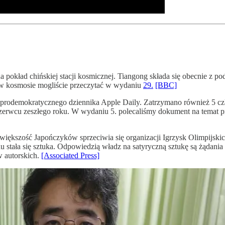
a pokład chińskiej stacji kosmicznej. Tiangong składa się obecnie z
n w kosmosie mogliście przeczytać w wydaniu
29.
[BBC]
prodemokratycznego dziennika Apple Daily. Zatrzymano również 5 c
zerwcu zeszłego roku. W wydaniu 5. polecaliśmy dokument na temat
iększość Japończyków sprzeciwia się organizacji Igrzysk Olimpijskich
chu stała się sztuka. Odpowiedzią władz na satyryczną sztukę są żądani
w autorskich.
[Associated Press]