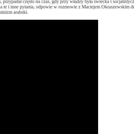
rzypadał często na czas, gdy przy władzy była świecka i socjalistyczn
 te i inne pytania, odpowie w rozmowie z Maciejem Okraszewskim dr 
minizm arabski.