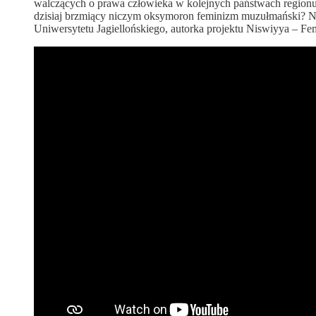
walczących o prawa człowieka w kolejnych państwach regionu, p
dzisiaj brzmiący niczym oksymoron feminizm muzułmański? Na
Uniwersytetu Jagiellońskiego, autorka projektu Niswiyya – Fe