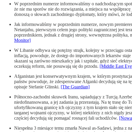
W poprzednim numerze informowaliśmy o nadchodzącym spotkan
że nie ma sporów nie do rozwiązania, a miejsca na współpracę
donoszą o słowach zachodniego dyplomaty, który mówi, że lod
Jak informowaliśmy w poprzednim numerze, nowym premierem Izr
Netanjahu, pierwszym celem jego polityki zagranicznej jest te
poprzednikiem, jednak z drugiej strony, wewnętrzna polityka
Monitor]
W Libanie odbywa się potężny strajk, kolejny w przeciągu osta
inflacją, powoduje, że dostęp do importowanych lekarstw sta
skazani są zarówno mieszkańcy jak i szpitale, gdyż sieć elekt
oczekują reform, nie posuwają się do przodu.
[Middle East Eye
Afganistan jest konserwatywnym krajem, w którym prostytucja je
państw powoduje, że zdesperowane Afganki decydują się na tę d
opisuje Stefanie Glinski.
[The Guardian]
Północno-zachodni skrawek Iranu, sąsiadujący z Turcją Azerbej
niedofinansowana, a jej zadania ją przerastają. Na tę trasę do
ufortyfikowaną granicę ich ojczyzny z tym krajem stało się 
targanej wojnami ojczyzny, w której niektórzy z nich nigdy jes
częściej decydują się pomagać rosnącej fali uchodźców.
[Nowa
Niespełna 3 miesiące temu zmarła Nawal as-Sadawi, jedna z najb