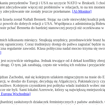
iu prezydentów Turcji i USA na szczycie NATO w Brukseli. I choć E
 jest zdecydowanie więcej niż problemów w relacjach, to na ten momen
y zdecydowanie nie zostały jeszcze przełamane.
[Al-Monitor]
aela został Naftali Bennett. Stojąc na czele niezwykłej koalicji po
raz powrót do dobrych relacji z USA. Współpraca z administracją Biden
, może pchać Bennetta do bardziej stanowczej pozycji niż oczekiwana 
tnich kilkunastu miesięcy. Strajkują urzędnicy, przedstawiciele branż
je się ograniczony. Coraz trudniejszy dostęp do paliwa zagrażać będ
ryczna regularnie zawodzi. Klasa polityczna nadal mocno trzyma się s
]
st oczywiście nielegalna. Jednak trwające od 4 dekad konflikty zbrojne
rogę. O tym, jak zarabiają, często nie wiedzą ich rodzina i przyjaci
dżan Zachodni, stał się kolejnym szlakiem migracyjnym na trasie do Eur
 Turcji, w drodze do Europy, decydują się Afgańczycy, Pakistańczycy cz
niemożliwe. Kolejnym czynnikiem jest polityka władz irańskich wobec
zcze nie byli. Sami lokalni Azerowie, którzy są największą mniejszości
 Europa Wschodnia]
ardziej zasłużonych działaczek feministycznych z państw arabskich. Okre