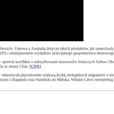
xicie. Umowa z Australią dotyczy takich produktów jak samochody, wh
2% i zmniejszeniem wydatków przeciętnego gospodarstwa domowego o
w sprawie konfliktu o subsydiowanie koncernów lotniczych Airbus i Bo
ia ze strony Chin.
[CNN]
odnotowali pięciokrotnie większą liczbę nielegalnych migrantów z tere
wanymi z Bagdadu oraz Stambułu do Mińska. Władze Litwy interpretują