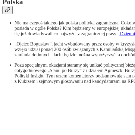
Polska
Nie ma czegoś takiego jak polska polityka zagraniczna. Cokol
posiada w ogóle Polska? Kim będziemy w europejskiej układan
się już dowiadywali co najwyżej z zagranicznej prasy.
[Dzienni
„Ojciec Bogusław”, jacht wybudowany przez osoby w kryzysie
wzięło udział ponad 200 osób związanych z Kamiliańską Misją 
zaufania do innych. Jacht będzie można wypożyczyć, a doch
Poza specjalnymi okazjami staramy się unikać politycznej bieżą
cotygodniowego „Stanu po Burzy” z udziałem Agnieszki Burzy
Polityki Insight. Tym razem komentatorzy podsumowują stan p
z Kukizem i sejmowym głosowaniu nad kandydaturami na RPO 