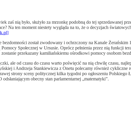
wiek zaś nią było, służyło za mrzonkę podobną do tej sprzedawanej prz
ce? Na ten moment niestety wygląda na to, że o decyzjach światowyc
k.pl]
 bezdomności został zwodowany i ochrzczony na Kanale Żerańskim 12
Pomocy Społecznej w Ursusie. Oprócz pełnienia przez nią funkcji tera
ód zostanie przekazany kamiliańskiemu ośrodkowi pomocy osobom b
czki, ale od czasu do czasu warto poświęcić na nią chwilę czasu, najl
ńskiej i Andrzeja Stankiewicza z Onetu polecamy również cykliczne
rawej strony sceny politycznej kilka tygodni po ogłoszeniu Polskie
odsłaniającym obecny stan parlamentarnej „matematyki”.