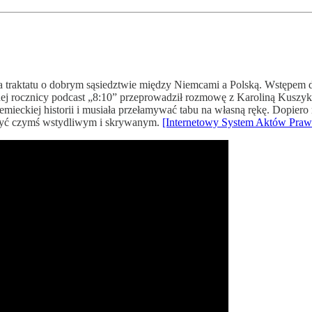
ia traktatu o dobrym sąsiedztwie między Niemcami a Polską. Wstępem 
nej rocznicy podcast „8:10” przeprowadził rozmowę z Karoliną Kuszyk
emieckiej historii i musiała przełamywać tabu na własną rękę. Dopiero 
o być czymś wstydliwym i skrywanym.
[Internetowy System Aktów Pra