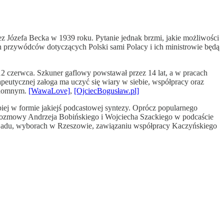
ez Józefa Becka w 1939 roku. Pytanie jednak brzmi, jakie możliwości
h przywódców dotyczących Polski sami Polacy i ich ministrowie będą
 czerwca. Szkuner gaflowy powstawał przez 14 lat, a w pracach
peutycznej załoga ma uczyć się wiary w siebie, współpracy oraz
ezdomnym.
[WawaLove]
,
[OjciecBogusław.pl]
epiej w formie jakiejś podcastowej syntezy. Oprócz popularnego
 rozmowy Andrzeja Bobińskiego i Wojciecha Szackiego w podcaście
go Ładu, wyborach w Rzeszowie, zawiązaniu współpracy Kaczyńskiego