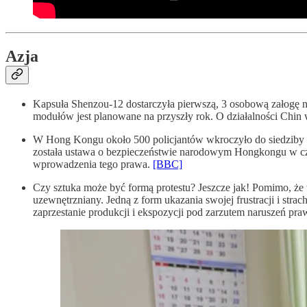
Azja
Kapsuła Shenzou-12 dostarczyła pierwszą, 3 osobową załogę n
modułów jest planowane na przyszły rok. O działalności Chi
W Hong Kongu około 500 policjantów wkroczyło do siedziby 
została ustawa o bezpieczeństwie narodowym Hongkongu w c
wprowadzenia tego prawa.
[BBC]
Czy sztuka może być formą protestu? Jeszcze jak! Pomimo, że w
uzewnętrzniany. Jedną z form ukazania swojej frustracji i stra
zaprzestanie produkcji i ekspozycji pod zarzutem naruszeń pra