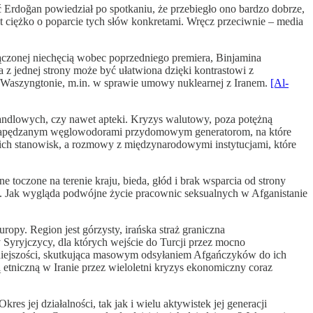
rdoğan powiedział po spotkaniu, że przebiegło ono bardzo dobrze,
t ciężko o poparcie tych słów konkretami. Wręcz przeciwnie – media
łączonej niechęcią wobec poprzedniego premiera, Binjamina
a z jednej strony może być ułatwiona dzięki kontrastowi z
w Waszyngtonie, m.in. w sprawie umowy nuklearnej z Iranem.
[Al-
 handlowych, czy nawet apteki. Kryzys walutowy, poza potężną
zie napędzanym węglowodorami przydomowym generatorom, na które
woich stanowisk, a rozmowy z międzynarodowymi instytucjami, które
 toczone na terenie kraju, bieda, głód i brak wsparcia od strony
ele. Jak wygląda podwójne życie pracownic seksualnych w Afganistanie
opy. Region jest górzysty, irańska straż graniczna
y Syryjczycy, dla których wejście do Turcji przez mocno
 mniejszości, skutkująca masowym odsyłaniem Afgańczyków do ich
ą etniczną w Iranie przez wieloletni kryzys ekonomiczny coraz
s jej działalności, tak jak i wielu aktywistek jej generacji