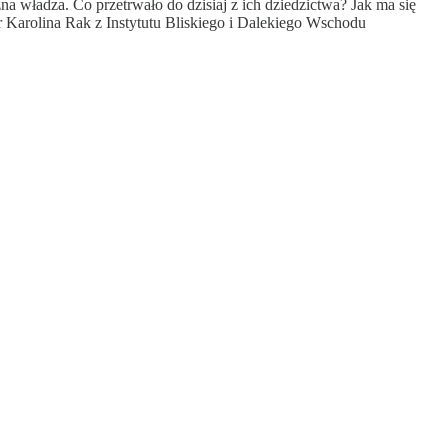
a władza. Co przetrwało do dzisiaj z ich dziedzictwa? Jak ma się
Karolina Rak z Instytutu Bliskiego i Dalekiego Wschodu