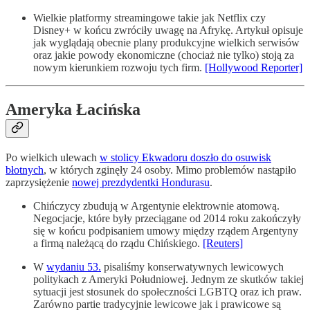
Wielkie platformy streamingowe takie jak Netflix czy
Disney+ w końcu zwróciły uwagę na Afrykę. Artykuł opisuje
jak wyglądają obecnie plany produkcyjne wielkich serwisów
oraz jakie powody ekonomiczne (chociaż nie tylko) stoją za
nowym kierunkiem rozwoju tych firm.
[Hollywood Reporter]
Ameryka Łacińska
Po wielkich ulewach
w stolicy Ekwadoru doszło do osuwisk
błotnych
, w których zginęły 24 osoby. Mimo problemów nastąpiło
zaprzysiężenie
nowej prezdydentki Hondurasu
.
Chińczycy zbudują w Argentynie elektrownie atomową.
Negocjacje, które były przeciągane od 2014 roku zakończyły
się w końcu podpisaniem umowy między rządem Argentyny
a firmą należącą do rządu Chińskiego.
[Reuters]
W
wydaniu 53.
pisaliśmy konserwatywnych lewicowych
politykach z Ameryki Południowej. Jednym ze skutków takiej
sytuacji jest stosunek do społeczności LGBTQ oraz ich praw.
Zarówno partie tradycyjnie lewicowe jak i prawicowe są