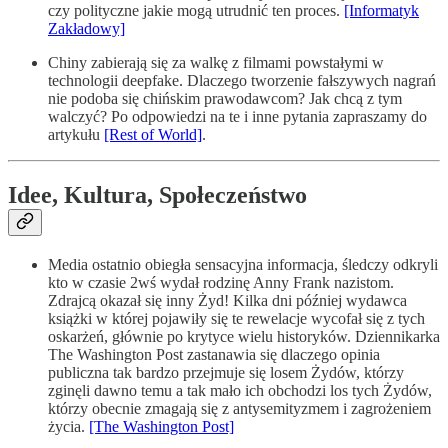
czy polityczne jakie mogą utrudnić ten proces.
[Informatyk
Zakładowy]
Chiny zabierają się za walkę z filmami powstałymi w
technologii deepfake. Dlaczego tworzenie fałszywych nagrań
nie podoba się chińskim prawodawcom? Jak chcą z tym
walczyć? Po odpowiedzi na te i inne pytania zapraszamy do
artykułu
[Rest of World]
.
Idee, Kultura, Społeczeństwo
Media ostatnio obiegła sensacyjna informacja, śledczy odkryli
kto w czasie 2wś wydał rodzinę Anny Frank nazistom.
Zdrajcą okazał się inny Żyd! Kilka dni później wydawca
książki w której pojawiły się te rewelacje wycofał się z tych
oskarżeń, głównie po krytyce wielu historyków. Dziennikarka
The Washington Post zastanawia się dlaczego opinia
publiczna tak bardzo przejmuje się losem Żydów, którzy
zginęli dawno temu a tak mało ich obchodzi los tych Żydów,
którzy obecnie zmagają się z antysemityzmem i zagrożeniem
życia.
[The Washington Post]