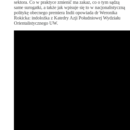
sektora. Co w praktyce zmienić ma zakaz, co o tym sądzą
same surogatki, a także jak wpisuje się to w nacjonalistyczną
politykę obecnego premiera Indii opowiada dr Weronika
Rokicka: indolożka z Katedry Azji Południowej Wydziału
Orientalistycznego UW.