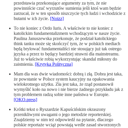
przedstawia przekonujące argumenty za tym, że nie
powinniście czuć wyrzutów sumienia jeśli ktoś wam będzie
zarzucał, że w ten sposób niszczycie tych ludzi i wchodzicie z
butami w ich życie.
[Noizz]
To nie koniec z Ordo Iuris. A właściwie to nie koniec z
katolickim fundamentalizmem wchodzącym w nasze życie.
Paulina Januszewska przekonuje, że podział katolickiego
think tanku może się skończyć tym, że w polskich mediach
będą brylować fundamentaliści nie stosujący już tak ostrego
języka a przez to będący bardziej strawni dla mainstreamu.
Już to właściwie robią wykorzystując skandal miłosny do
zaistnienia.
[Krytyka Polityczna]
Mam dla was dwie wiadomości: dobrą i złą. Dobra jest taka,
że powstanie w Polsce system kaucyjny na opakowania
wielokrotnego użytku. Zła jest taka, że rząd postanowił
wymyślić koło na nowo i nie bierze żadnego przykładu jak z
tym problemem radzą sobie inne państwa w Europie.
[OKO.press]
Krótki tekst o Ryszardzie Kapuścińskim okraszony
przenikliwymi uwagami o jego metodzie reporterskiej.
Znajdziemy w nim też odpowiedź na pytanie, dlaczego
polskie reportaże wciąż powstają wedle zasad stworzonych