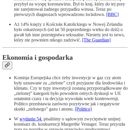
przybył na wyspę koronawirus. Był to kraj, który do tej pory
nie zarejstrował żadnego przypadku wirusa. Teraz po
pierwszych diagnozach wprowadzono lockdown.
[BBC]
Aż 14% księży z Kościoła Katolickiego w Nowej Zelandia
było oskarżonych (od lat 50 poprzedniego wieku do dziś) o
gwałt lub inne przestępstwa seksualne. Niestety jest to news,
który nie powinien nikogo zadziwić.
[The Guardian]
Ekonomia i gospodarka
Komisja Europejska chce żeby inwestycje w gaz czy atom
były uznawane za „zielone” czyli przyjazne dla środowiska i
klimatu. Czy te typy inwestycji zostaną przyporządkowane do
„zielonej” kategorii było powodem ostrych dyskusji w UE
ostatnimi czasy i ta decyzja wywołała wiele kontrowersji.
Politico przedstawia zarówno pozytywne jak i negatywne
skutki „zielonego” gazu i atomu.
[Politico]
W
wydaniu 54.
pisaliśmy o sądowym zwycięstwie unijnej
komisarz ds. konkurencji Margrethe Vestager. Teraz przyszła
pora na porażkę w sprawie przeciwko producentowi