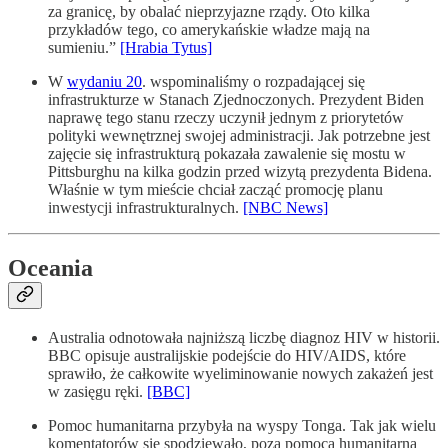
za granicę, by obalać nieprzyjazne rządy. Oto kilka
przykładów tego, co amerykańskie władze mają na
sumieniu.”
[Hrabia Tytus]
W
wydaniu 20
. wspominaliśmy o rozpadającej się
infrastrukturze w Stanach Zjednoczonych. Prezydent Biden
naprawę tego stanu rzeczy uczynił jednym z priorytetów
polityki wewnętrznej swojej administracji. Jak potrzebne jest
zajęcie się infrastrukturą pokazała zawalenie się mostu w
Pittsburghu na kilka godzin przed wizytą prezydenta Bidena.
Właśnie w tym mieście chciał zacząć promocję planu
inwestycji infrastrukturalnych.
[NBC News]
Oceania
Australia odnotowała najniższą liczbę diagnoz HIV w historii.
BBC opisuje australijskie podejście do HIV/AIDS, które
sprawiło, że całkowite wyeliminowanie nowych zakażeń jest
w zasięgu ręki.
[BBC]
Pomoc humanitarna przybyła na wyspy Tonga. Tak jak wielu
komentatorów się spodziewało, poza pomocą humanitarną