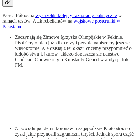
Korea Północna
wystrzeliła kolejny raz rakiety balistyczne
w
ramach testów. Atak rebeliantów na
wojskowe posterunki w
Pakistanie
.
Zaczynają się Zimowe Igrzyska Olimpijskie w Pekinie.
Pisaliśmy o nich już kilka razy i pewnie napiszemy jeszcze
wielokrotnie. Ale dzisiaj z tej okazji chcemy przypomnieć o
ludobójstwu Ujgurów jakiego dopuszcza się państwo
Chińskie. Opowie o tym Konstanty Gebert w audycji Tok
FM.
Z powodu pandemii koronawirusa japońskie Kioto straciło
zyski jakie przynosili zagraniczni turyści. Jednak spora część