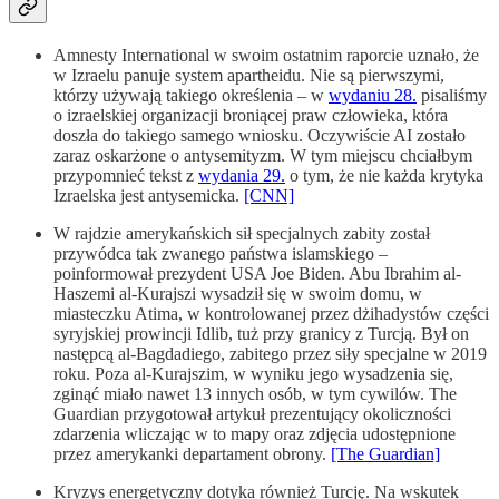
Amnesty International w swoim ostatnim raporcie uznało, że
w Izraelu panuje system apartheidu. Nie są pierwszymi,
którzy używają takiego określenia – w
wydaniu 28.
pisaliśmy
o izraelskiej organizacji broniącej praw człowieka, która
doszła do takiego samego wniosku. Oczywiście AI zostało
zaraz oskarżone o antysemityzm. W tym miejscu chciałbym
przypomnieć tekst z
wydania 29.
o tym, że nie każda krytyka
Izraelska jest antysemicka.
[CNN]
W rajdzie amerykańskich sił specjalnych zabity został
przywódca tak zwanego państwa islamskiego –
poinformował prezydent USA Joe Biden. Abu Ibrahim al-
Haszemi al-Kurajszi wysadził się w swoim domu, w
miasteczku Atima, w kontrolowanej przez dżihadystów części
syryjskiej prowincji Idlib, tuż przy granicy z Turcją. Był on
następcą al-Bagdadiego, zabitego przez siły specjalne w 2019
roku. Poza al-Kurajszim, w wyniku jego wysadzenia się,
zginąć miało nawet 13 innych osób, w tym cywilów. The
Guardian przygotował artykuł prezentujący okoliczności
zdarzenia wliczając w to mapy oraz zdjęcia udostępnione
przez amerykanki departament obrony.
[The Guardian]
Kryzys energetyczny dotyka również Turcję. Na wskutek