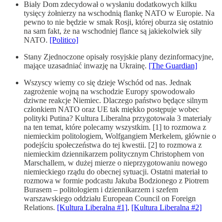
Biały Dom zdecydował o wysłaniu dodatkowych kilku
tysięcy żołnierzy na wschodnią flankę NATO w Europie. Na
pewno to nie będzie w smak Rosji, której oburza się ostatnio
na sam fakt, że na wschodniej flance są jakiekolwiek siły
NATO.
[Politico]
Stany Zjednoczone opisały rosyjskie plany dezinformacyjne,
mające uzasadniać inwazję na Ukrainę.
[The Guardian]
Wszyscy wiemy co się dzieje Wschód od nas. Jednak
zagrożenie wojną na wschodzie Europy spowodowało
dziwne reakcje Niemiec. Dlaczego państwo będące silnym
członkiem NATO oraz UE tak miękko postępuje wobec
polityki Putina? Kultura Liberalna przygotowała 3 materiały
na ten temat, które polecamy wszystkim. [1] to rozmowa z
niemieckim politologiem, Wolfgangiem Merkelem, głównie o
podejściu społeczeństwa do tej kwestii. [2] to rozmowa z
niemieckim dziennikarzem politycznym Christophem von
Marschallem, w dużej mierze o nieprzygotowaniu nowego
niemieckiego rządu do obecnej sytuacji. Ostatni materiał to
rozmowa w formie podcastu Jakuba Bodzionego z Piotrem
Burasem – politologiem i dziennikarzem i szefem
warszawskiego oddziału European Council on Foreign
Relations.
[Kultura Liberalna #1]
,
[Kultura Liberalna #2]