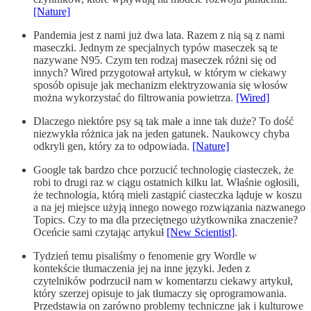
[Nature]
Pandemia jest z nami już dwa lata. Razem z nią są z nami
maseczki. Jednym ze specjalnych typów maseczek są te
nazywane N95. Czym ten rodzaj maseczek różni się od
innych? Wired przygotował artykuł, w którym w ciekawy
sposób opisuje jak mechanizm elektryzowania się włosów
można wykorzystać do filtrowania powietrza.
[Wired]
Dlaczego niektóre psy są tak małe a inne tak duże? To dość
niezwykła różnica jak na jeden gatunek. Naukowcy chyba
odkryli gen, który za to odpowiada.
[Nature]
Google tak bardzo chce porzucić technologię ciasteczek, że
robi to drugi raz w ciągu ostatnich kilku lat. Właśnie ogłosili,
że technologia, którą mieli zastąpić ciasteczka ląduje w koszu
a na jej miejsce użyją innego nowego rozwiązania nazwanego
Topics. Czy to ma dla przeciętnego użytkownika znaczenie?
Oceńcie sami czytając artykuł
[New Scientist]
.
Tydzień temu pisaliśmy o fenomenie gry Wordle w
kontekście tłumaczenia jej na inne języki. Jeden z
czytelników podrzucił nam w komentarzu ciekawy artykuł,
który szerzej opisuje to jak tłumaczy się oprogramowania.
Przedstawia on zarówno problemy techniczne jak i kulturowe