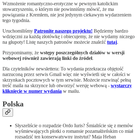
Wzmożenie romantyczno-erotyczne w pewnym katolickim
stowarzyszeniu, o którym nie powinniśmy mówić, że ma
powiązania z Kremlem, nie jest jedynym ciekawym wydarzeniem
tego tygodnia.
Uruchomiliśmy
Patronite naszego projektu!
Będziemy bardzo
wdzięczni za każdą złotówkę i obiecujemy, że nie wydamy niczego
na głupoty! Listę naszych patronów możecie znaleźć
tutaj
.
Przypominamy, że
wstępy poszczególnych działów w wersji
webowej również zawierają linki do źródeł
.
Dla czytelników newslettera: To wydania przekracza objętość
narzuconą przez serwis Gmail więc nie wyświetli się w całości w
skrzynkach pocztowych w tym serwisie. Możecie rozwinąć pełną
treść maila na skrzynce lub otworzyć wersję webową -
wystarczy
kliknięcie w numer wydania
w mailu.
Polska
Słyszeliście o rozpadzie Ordo Iuris? Śmialiście się z memów
wyśmiewających plotki o romansie pozamałżeńskim co miał
rozsadzić ten konserwatywny instytut? Maja Heban