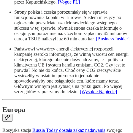
przez Kapuścińskiego.
[Vogue PL]
Strony polska i czeska porozumiały się w sprawie
funkcjonowania kopalni w Turowie. Siedem miesięcy po
ogłoszeniu przez Mateusza Morawieckiego wstępnego
sukcesu w tej sprawie, również strona czeska informuje o
osiągnięciu porozumienia. Czechom zapłacimy 45 milionów
euro, a TSUE naliczył już 69 mln euro kar.
[Business Insider]
Państwowi wytwórcy energii elektrycznej rozpoczęli
kampanię szeroko informującą, że winną wzrostu cen energii
elektrycznej, którego obecnie doświadczamy, jest polityka
klimatyczna UE i system handlu emisjami CO2. Czy jest to
prawda? No nie do końca. Choć ceny CO2 rzeczywiście
wystrzeliły w ostatnim półroczu to jednak nie
spowodowałyby one osiągnięcia cen, które mamy teraz.
Głównym winnym jest sytuacja na rynku gazu. Po więcej
szczegółów zapraszamy do tekstu.
[Wysokie Napięcie]
Europa
Rosyjska stacja
Russia Today dostała zakaz nadawania
swojego