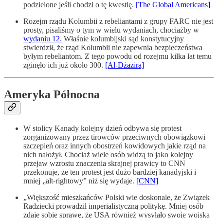
podzielone jeśli chodzi o tę kwestię.
[The Global Americans]
Rozejm rządu Kolumbii z rebeliantami z grupy FARC nie jest
prosty, pisaliśmy o tym w wielu wydaniach, chociażby w
wydaniu 12.
Właśnie kolumbijski sąd konstytucyjny
stwierdził, że rząd Kolumbii nie zapewnia bezpieczeństwa
byłym rebeliantom. Z tego powodu od rozejmu kilka lat temu
zginęło ich już około 300.
[Al-Dżazira]
Ameryka Północna
W stolicy Kanady kolejny dzień odbywa się protest
zorganizowany przez tirowców przeciwnych obowiązkowi
szczepień oraz innych obostrzeń kowidowych jakie rząd na
nich nałożył. Chociaż wiele osób widzą to jako kolejny
przejaw wzrostu znaczenia skrajnej prawicy to CNN
przekonuje, że ten protest jest dużo bardziej kanadyjski i
mniej „alt-rightowy” niż się wydaje.
[CNN]
„Większość mieszkańców Polski wie doskonale, że Związek
Radziecki prowadził imperialistyczną politykę. Mniej osób
zdaje sobie sprawę, że USA również wysyłało swoje wojska