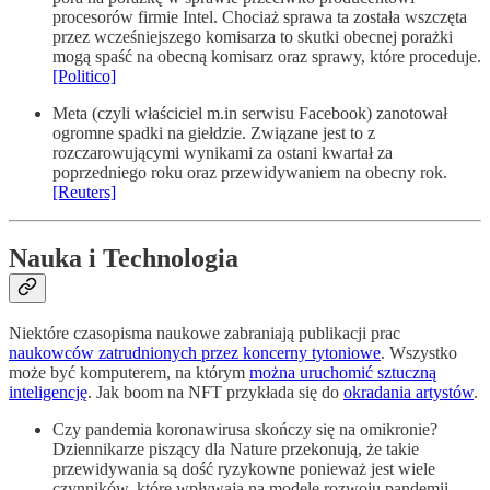
procesorów firmie Intel. Chociaż sprawa ta została wszczęta
przez wcześniejszego komisarza to skutki obecnej porażki
mogą spaść na obecną komisarz oraz sprawy, które proceduje.
[Politico]
Meta (czyli właściciel m.in serwisu Facebook) zanotował
ogromne spadki na giełdzie. Związane jest to z
rozczarowującymi wynikami za ostani kwartał za
poprzedniego roku oraz przewidywaniem na obecny rok.
[Reuters]
Nauka i Technologia
Niektóre czasopisma naukowe zabraniają publikacji prac
naukowców zatrudnionych przez koncerny tytoniowe
. Wszystko
może być komputerem, na którym
można uruchomić sztuczną
inteligencję
. Jak boom na NFT przykłada się do
okradania artystów
.
Czy pandemia koronawirusa skończy się na omikronie?
Dziennikarze piszący dla Nature przekonują, że takie
przewidywania są dość ryzykowne ponieważ jest wiele
czynników, które wpływają na modele rozwoju pandemii.