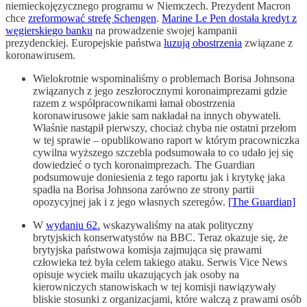
niemieckojęzycznego programu w Niemczech. Prezydent Macron
chce
zreformować strefę Schengen
.
Marine Le Pen dostała kredyt z
węgierskiego banku
na prowadzenie swojej kampanii
prezydenckiej. Europejskie państwa
luzują obostrzenia
związane z
koronawirusem.
Wielokrotnie wspominaliśmy o problemach Borisa Johnsona
związanych z jego zeszłorocznymi koronaimprezami gdzie
razem z współpracownikami łamał obostrzenia
koronawirusowe jakie sam nakładał na innych obywateli.
Właśnie nastąpił pierwszy, chociaż chyba nie ostatni przełom
w tej sprawie – opublikowano raport w którym pracowniczka
cywilna wyższego szczebla podsumowała to co udało jej się
dowiedzieć o tych koronaimprezach. The Guardian
podsumowuje doniesienia z tego raportu jak i krytykę jaka
spadła na Borisa Johnsona zarówno ze strony partii
opozycyjnej jak i z jego własnych szeregów.
[The Guardian]
W
wydaniu 62.
wskazywaliśmy na atak polityczny
brytyjskich konserwatystów na BBC. Teraz okazuje się, że
brytyjska państwowa komisja zajmująca się prawami
człowieka też była celem takiego ataku. Serwis Vice News
opisuje wyciek mailu ukazujących jak osoby na
kierowniczych stanowiskach w tej komisji nawiązywały
bliskie stosunki z organizacjami, które walczą z prawami osób