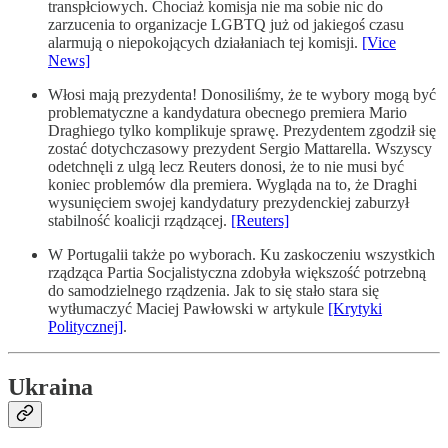
transpłciowych. Chociaż komisja nie ma sobie nic do
zarzucenia to organizacje LGBTQ już od jakiegoś czasu
alarmują o niepokojących działaniach tej komisji.
[Vice
News]
Włosi mają prezydenta! Donosiliśmy, że te wybory mogą być
problematyczne a kandydatura obecnego premiera Mario
Draghiego tylko komplikuje sprawę. Prezydentem zgodził się
zostać dotychczasowy prezydent Sergio Mattarella. Wszyscy
odetchnęli z ulgą lecz Reuters donosi, że to nie musi być
koniec problemów dla premiera. Wygląda na to, że Draghi
wysunięciem swojej kandydatury prezydenckiej zaburzył
stabilność koalicji rządzącej.
[Reuters]
W Portugalii także po wyborach. Ku zaskoczeniu wszystkich
rządząca Partia Socjalistyczna zdobyła większość potrzebną
do samodzielnego rządzenia. Jak to się stało stara się
wytłumaczyć Maciej Pawłowski w artykule
[Krytyki
Politycznej]
.
Ukraina