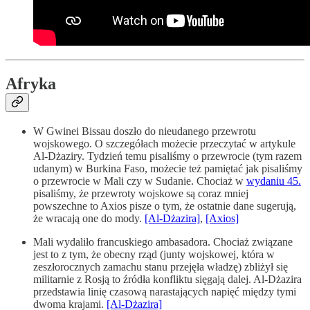
Afryka
W Gwinei Bissau doszło do nieudanego przewrotu
wojskowego. O szczegółach możecie przeczytać w artykule
Al-Dżaziry. Tydzień temu pisaliśmy o przewrocie (tym razem
udanym) w Burkina Faso, możecie też pamiętać jak pisaliśmy
o przewrocie w Mali czy w Sudanie. Chociaż w
wydaniu 45.
pisaliśmy, że przewroty wojskowe są coraz mniej
powszechne to Axios pisze o tym, że ostatnie dane sugerują,
że wracają one do mody.
[Al-Dżazira]
,
[Axios]
Mali wydaliło francuskiego ambasadora. Chociaż związane
jest to z tym, że obecny rząd (junty wojskowej, która w
zeszłorocznych zamachu stanu przejęła władzę) zbliżył się
militarnie z Rosją to źródła konfliktu sięgają dalej. Al-Dżazira
przedstawia linię czasową narastających napięć między tymi
dwoma krajami.
[Al-Dżazira]