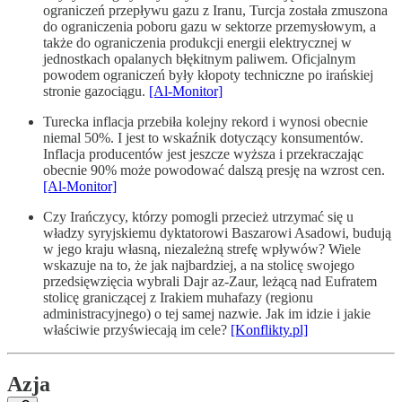
ograniczeń przepływu gazu z Iranu, Turcja została zmuszona
do ograniczenia poboru gazu w sektorze przemysłowym, a
także do ograniczenia produkcji energii elektrycznej w
jednostkach opalanych błękitnym paliwem. Oficjalnym
powodem ograniczeń były kłopoty techniczne po irańskiej
stronie gazociągu.
[Al-Monitor]
Turecka inflacja przebiła kolejny rekord i wynosi obecnie
niemal 50%. I jest to wskaźnik dotyczący konsumentów.
Inflacja producentów jest jeszcze wyższa i przekraczając
obecnie 90% może powodować dalszą presję na wzrost cen.
[Al-Monitor]
Czy Irańczycy, którzy pomogli przecież utrzymać się u
władzy syryjskiemu dyktatorowi Baszarowi Asadowi, budują
w jego kraju własną, niezależną strefę wpływów? Wiele
wskazuje na to, że jak najbardziej, a na stolicę swojego
przedsięwzięcia wybrali Dajr az-Zaur, leżącą nad Eufratem
stolicę graniczącej z Irakiem muhafazy (regionu
administracyjnego) o tej samej nazwie. Jak im idzie i jakie
właściwie przyświecają im cele?
[Konflikty.pl]
Azja