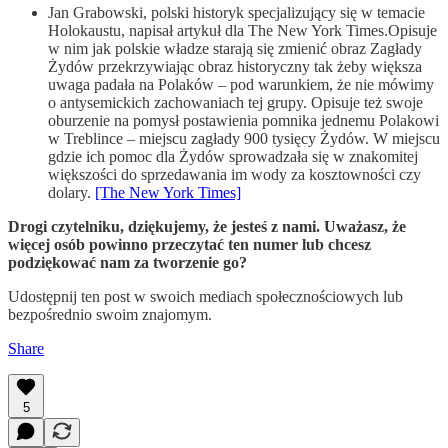
Jan Grabowski, polski historyk specjalizujący się w temacie
Holokaustu, napisał artykuł dla The New York Times.Opisuje
w nim jak polskie władze starają się zmienić obraz Zagłady
Żydów przekrzywiając obraz historyczny tak żeby większa
uwaga padała na Polaków – pod warunkiem, że nie mówimy
o antysemickich zachowaniach tej grupy. Opisuje też swoje
oburzenie na pomysł postawienia pomnika jednemu Polakowi
w Treblince – miejscu zagłady 900 tysięcy Żydów. W miejscu
gdzie ich pomoc dla Żydów sprowadzała się w znakomitej
większości do sprzedawania im wody za kosztowności czy
dolary.
[The New York Times]
Drogi czytelniku, dziękujemy, że jesteś z nami. Uważasz, że
więcej osób powinno przeczytać ten numer lub chcesz
podziękować nam za tworzenie go?
Udostępnij ten post w swoich mediach społecznościowych lub
bezpośrednio swoim znajomym.
Share
5