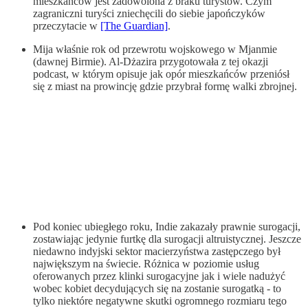
mieszkańców jest zadowolona z braku turystów. Czym
zagraniczni turyści zniechęcili do siebie japończyków
przeczytacie w
[The Guardian]
.
Mija właśnie rok od przewrotu wojskowego w Mjanmie
(dawnej Birmie). Al-Dżazira przygotowała z tej okazji
podcast, w którym opisuje jak opór mieszkańców przeniósł
się z miast na prowincję gdzie przybrał formę walki zbrojnej.
Pod koniec ubiegłego roku, Indie zakazały prawnie surogacji,
zostawiając jedynie furtkę dla surogacji altruistycznej. Jeszcze
niedawno indyjski sektor macierzyństwa zastępczego był
największym na świecie. Różnica w poziomie usług
oferowanych przez klinki surogacyjne jak i wiele nadużyć
wobec kobiet decydujących się na zostanie surogatką - to
tylko niektóre negatywne skutki ogromnego rozmiaru tego